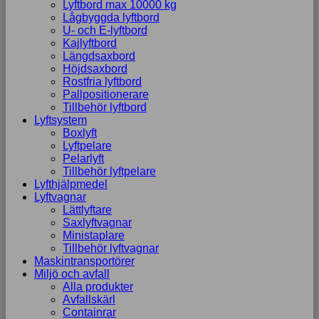
Lyftbord max 10000 kg
Lågbyggda lyftbord
U- och E-lyftbord
Kajlyftbord
Längdsaxbord
Höjdsaxbord
Rostfria lyftbord
Pallpositionerare
Tillbehör lyftbord
Lyftsystem
Boxlyft
Lyftpelare
Pelarlyft
Tillbehör lyftpelare
Lyfthjälpmedel
Lyftvagnar
Lättlyftare
Saxlyftvagnar
Ministaplare
Tillbehör lyftvagnar
Maskintransportörer
Miljö och avfall
Alla produkter
Avfallskärl
Containrar