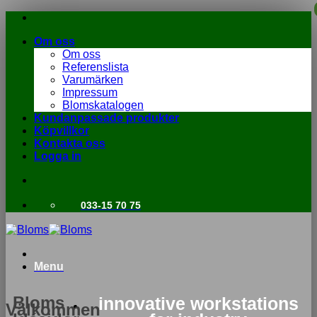
Om oss
Om oss
Referenslista
Varumärken
Impressum
Blomskatalogen
Kundanpassade produkter
Köpvillkor
Kontakta oss
Logga in
033-15 70 75
Menu
Bloms
innovative workstations
Välkommen