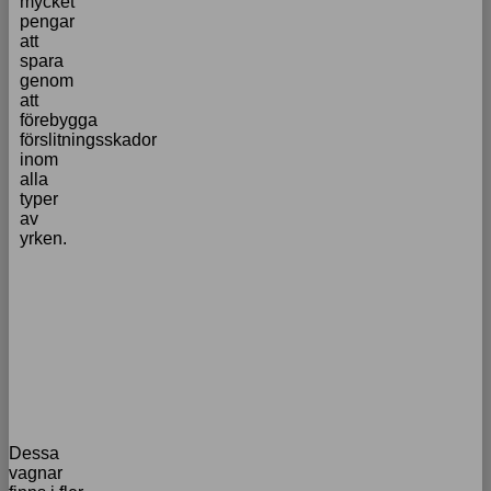
mycket
pengar
att
spara
genom
att
förebygga
förslitningsskador
inom
alla
typer
av
yrken.
Dessa
vagnar