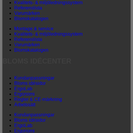
Kvalitets- & miljöledningssystem
Referenslista
Varumärken
Blomskatalogen
Montage & service
Kvalitets- & miljöledningssystem
Referenslista
Varumärken
Blomskatalogen
BLOMS IDÉCENTER
Kundanpassningar
Bloms idésidor
ErgoLab
Ergonomi
Regler & CE-märkning
Arbetssätt
Kundanpassningar
Bloms idésidor
ErgoLab
Ergonomi