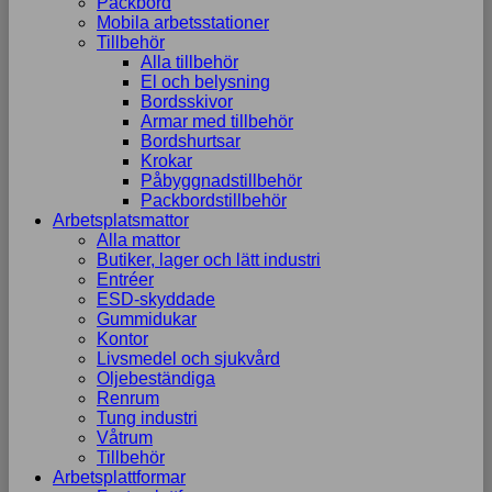
Packbord
Mobila arbetsstationer
Tillbehör
Alla tillbehör
El och belysning
Bordsskivor
Armar med tillbehör
Bordshurtsar
Krokar
Påbyggnadstillbehör
Packbordstillbehör
Arbetsplatsmattor
Alla mattor
Butiker, lager och lätt industri
Entréer
ESD-skyddade
Gummidukar
Kontor
Livsmedel och sjukvård
Oljebeständiga
Renrum
Tung industri
Våtrum
Tillbehör
Arbetsplattformar