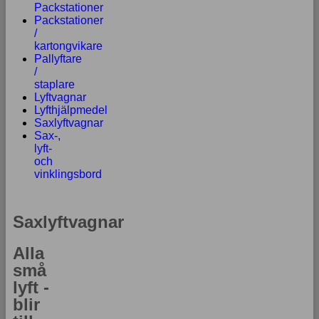
Packstationer
Packstationer
/
kartongvikare
Pallyftare
/
staplare
Lyftvagnar
Lyfthjälpmedel
Saxlyftvagnar
Sax-,
lyft-
och
vinklingsbord
Saxlyftvagnar
Alla
små
lyft -
blir