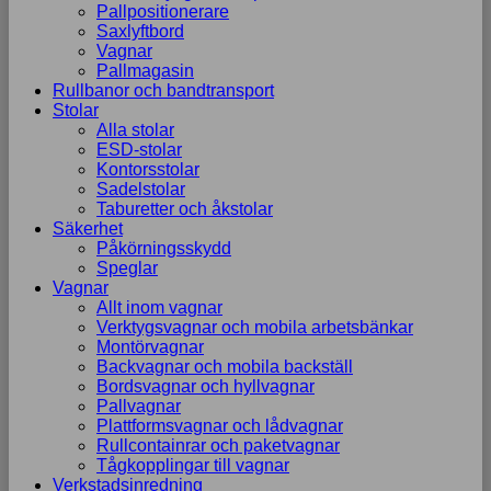
Pallpositionerare
Saxlyftbord
Vagnar
Pallmagasin
Rullbanor och bandtransport
Stolar
Alla stolar
ESD-stolar
Kontorsstolar
Sadelstolar
Taburetter och åkstolar
Säkerhet
Påkörningsskydd
Speglar
Vagnar
Allt inom vagnar
Verktygsvagnar och mobila arbetsbänkar
Montörvagnar
Backvagnar och mobila backställ
Bordsvagnar och hyllvagnar
Pallvagnar
Plattformsvagnar och lådvagnar
Rullcontainrar och paketvagnar
Tågkopplingar till vagnar
Verkstadsinredning