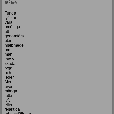
för lyft
Tunga
lyft kan
vara
omöjliga
att
genomföra
utan
hjälpmedel,
om
man
inte vill
skada
rygg
och
leder.
Men
även
många
lätta
lyft,
eller
felaktiga
arbetsställningar