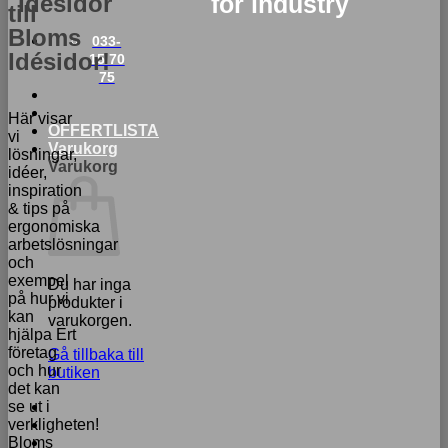
Idésidor
for industry
till
Bloms
033-
Idésidor!
15 70
75
Här visar
OFFERTLISTA
vi
Varukorg
lösningar,
Varukorg
idéer,
inspiration
& tips på
ergonomiska
arbetslösningar
och
exempel
Du har inga
på hur vi
produkter i
kan
varukorgen.
hjälpa Ert
företag
Gå tillbaka till
och hur
butiken
det kan
se ut i
verkligheten!
Bloms