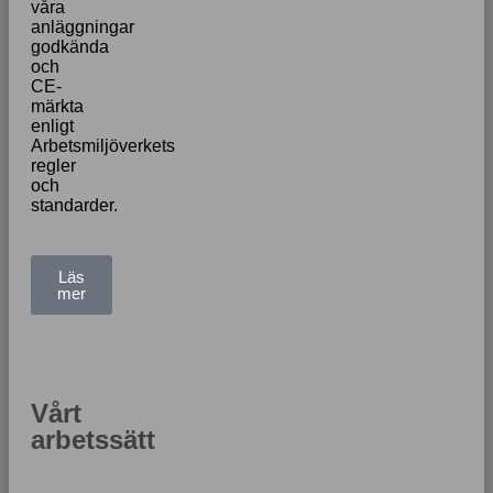
våra
anläggningar
godkända
och
CE-
märkta
enligt
Arbetsmiljöverkets
regler
och
standarder.
Läs
mer
Vårt
arbetssätt