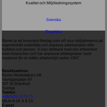
Kvalitet och Miljöledningssystem
Svenska
Engelska
Bloms är ett innovativt företag som vill visa möjligheterna att
ergonomiskt underlätta och anpassa arbetsplatser efter
funktion och person. Vi kan stoltsera med stor erfarenhet
inom branschen och har anpassat arbetsplatser samt
maskiner för en bättre arbetsmiljö sedan 1947.
Besöksadress
Bloms Workstations AB
Vävlagargatan 6Y
507 30 Brämhult
Sverige
Telefon
+46(0)33-15 70 75
Må-to 8-16, fr 8-13
E-post