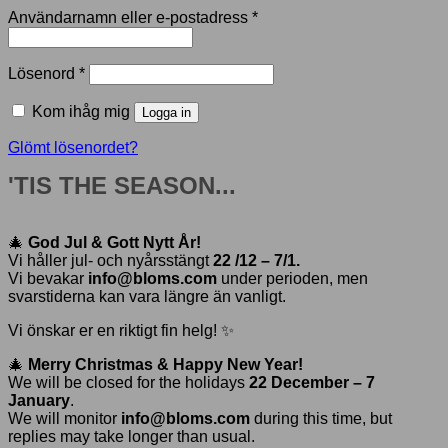
Användarnamn eller e-postadress
*
Lösenord
*
Kom ihåg mig
Logga in
Glömt lösenordet?
'TIS THE SEASON...
🎄
God Jul & Gott Nytt År!
Vi håller jul- och nyårsstängt
22 /12 – 7/1.
Vi bevakar
info@bloms.com
under perioden, men
svarstiderna kan vara längre än vanligt.
Vi önskar er en riktigt fin helg! ✨
🎄
Merry Christmas & Happy New Year!
We will be closed for the holidays
22 December – 7
January
.
We will monitor
info@bloms.com
during this time, but
replies may take longer than usual.