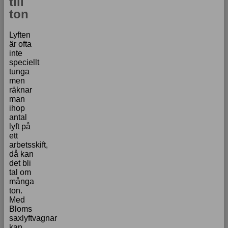
till
ton
Lyften
är ofta
inte
speciellt
tunga
men
räknar
man
ihop
antal
lyft på
ett
arbetsskift,
då kan
det bli
tal om
många
ton.
Med
Bloms
saxlyftvagnar
kan