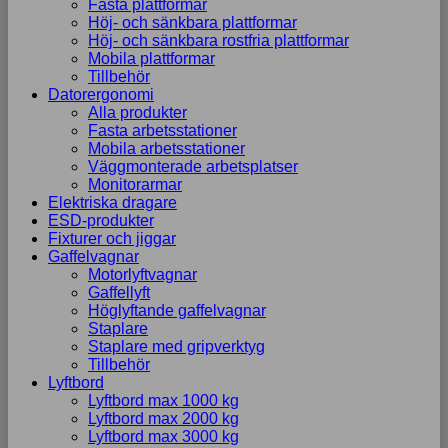
Fasta plattformar
Höj- och sänkbara plattformar
Höj- och sänkbara rostfria plattformar
Mobila plattformar
Tillbehör
Datorergonomi
Alla produkter
Fasta arbetsstationer
Mobila arbetsstationer
Väggmonterade arbetsplatser
Monitorarmar
Elektriska dragare
ESD-produkter
Fixturer och jiggar
Gaffelvagnar
Motorlyftvagnar
Gaffellyft
Höglyftande gaffelvagnar
Staplare
Staplare med gripverktyg
Tillbehör
Lyftbord
Lyftbord max 1000 kg
Lyftbord max 2000 kg
Lyftbord max 3000 kg