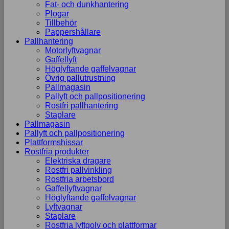
Fat- och dunkhantering
Plogar
Tillbehör
Pappershållare
Pallhantering
Motorlyftvagnar
Gaffellyft
Höglyftande gaffelvagnar
Övrig pallutrustning
Pallmagasin
Pallyft och pallpositionering
Rostfri pallhantering
Staplare
Pallmagasin
Pallyft och pallpositionering
Plattformshissar
Rostfria produkter
Elektriska dragare
Rostfri pallvinkling
Rostfria arbetsbord
Gaffellyftvagnar
Höglyftande gaffelvagnar
Lyftvagnar
Staplare
Rostfria lyftgolv och plattformar