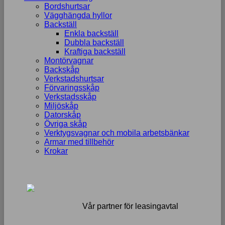
Bordshurtsar
Vägghängda hyllor
Backställ
Enkla backställ
Dubbla backställ
Kraftiga backställ
Montörvagnar
Backskåp
Verkstadshurtsar
Förvaringsskåp
Verkstadsskåp
Miljöskåp
Datorskåp
Övriga skåp
Verktygsvagnar och mobila arbetsbänkar
Armar med tillbehör
Krokar
Vår partner för leasingavtal