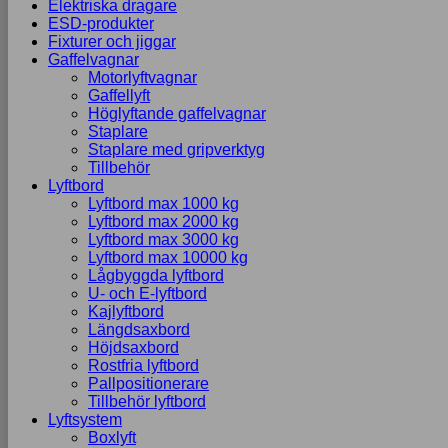
Elektriska dragare
ESD-produkter
Fixturer och jiggar
Gaffelvagnar
Motorlyftvagnar
Gaffellyft
Höglyftande gaffelvagnar
Staplare
Staplare med gripverktyg
Tillbehör
Lyftbord
Lyftbord max 1000 kg
Lyftbord max 2000 kg
Lyftbord max 3000 kg
Lyftbord max 10000 kg
Lågbyggda lyftbord
U- och E-lyftbord
Kajlyftbord
Längdsaxbord
Höjdsaxbord
Rostfria lyftbord
Pallpositionerare
Tillbehör lyftbord
Lyftsystem
Boxlyft