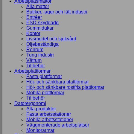
Arbetsplatsmattor
Alla mattor
Butiker, lager och lätt industri
Entréer
ESD-skyddade
Gummidukar
Kontor
Livsmedel och sjukvård
Oljebeständiga
Renrum
Tung industri
Våtrum
Tillbehör
Arbetsplattformar
Fasta plattformar
Höj- och sänkbara plattformar
Höj- och sänkbara rostfria plattformar
Mobila plattformar
Tillbehör
Datorergonomi
Alla produkter
Fasta arbetsstationer
Mobila arbetsstationer
Väggmonterade arbetsplatser
Monitorarmar