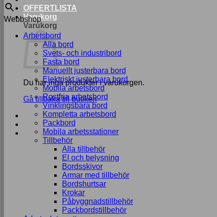
OFFERTLISTA
Varukorg
Webbshop
Varukorg
Arbetsbord
Alla bord
Svets- och industribord
Fasta bord
Manuellt justerbara bord
Elektriskt justerbara bord
Du har inga produkter i varukorgen.
Mobila arbetsbord
Rostfria arbetsbord
Gå tillbaka till butiken
Vinklingsbara bord
Kompletta arbetsbord
Packbord
Mobila arbetsstationer
Tillbehör
Alla tillbehör
El och belysning
Bordsskivor
Armar med tillbehör
Bordshurtsar
Krokar
Påbyggnadstillbehör
Packbordstillbehör