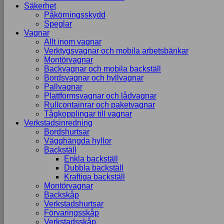
Säkerhet
Påkörningsskydd
Speglar
Vagnar
Allt inom vagnar
Verktygsvagnar och mobila arbetsbänkar
Montörvagnar
Backvagnar och mobila backställ
Bordsvagnar och hyllvagnar
Pallvagnar
Plattformsvagnar och lådvagnar
Rullcontainrar och paketvagnar
Tågkopplingar till vagnar
Verkstadsinredning
Bordshurtsar
Vägghängda hyllor
Backställ
Enkla backställ
Dubbla backställ
Kraftiga backställ
Montörvagnar
Backskåp
Verkstadshurtsar
Förvaringsskåp
Verkstadsskåp