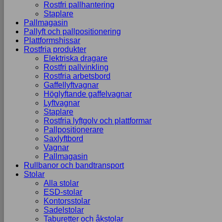
Rostfri pallhantering
Staplare
Pallmagasin
Pallyft och pallpositionering
Plattformshissar
Rostfria produkter
Elektriska dragare
Rostfri pallvinkling
Rostfria arbetsbord
Gaffellyftvagnar
Höglyftande gaffelvagnar
Lyftvagnar
Staplare
Rostfria lyftgolv och plattformar
Pallpositionerare
Saxlyftbord
Vagnar
Pallmagasin
Rullbanor och bandtransport
Stolar
Alla stolar
ESD-stolar
Kontorsstolar
Sadelstolar
Taburetter och åkstolar