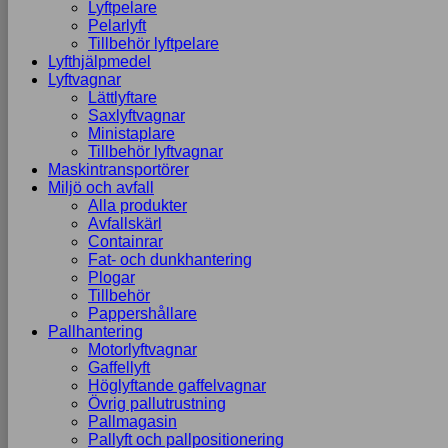
Lyftpelare
Pelarlyft
Tillbehör lyftpelare
Lyfthjälpmedel
Lyftvagnar
Lättlyftare
Saxlyftvagnar
Ministaplare
Tillbehör lyftvagnar
Maskintransportörer
Miljö och avfall
Alla produkter
Avfallskärl
Containrar
Fat- och dunkhantering
Plogar
Tillbehör
Pappershållare
Pallhantering
Motorlyftvagnar
Gaffellyft
Höglyftande gaffelvagnar
Övrig pallutrustning
Pallmagasin
Pallyft och pallpositionering