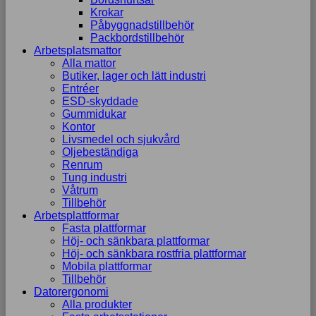
Krokar
Påbyggnadstillbehör
Packbordstillbehör
Arbetsplatsmattor
Alla mattor
Butiker, lager och lätt industri
Entréer
ESD-skyddade
Gummidukar
Kontor
Livsmedel och sjukvård
Oljebeständiga
Renrum
Tung industri
Våtrum
Tillbehör
Arbetsplattformar
Fasta plattformar
Höj- och sänkbara plattformar
Höj- och sänkbara rostfria plattformar
Mobila plattformar
Tillbehör
Datorergonomi
Alla produkter