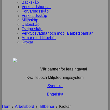
Backskåp
Verkstadshurtsar
Förvaringsskåp
Verkstadsskåp
Miljöskåp
Datorskåp
Övriga skåp
Verktygsvagnar och mobila arbetsbänkar
Armar med tillbehör
Krokar
Vår partner för leasingavtal
Kvalitet och Miljöledningssystem
Svenska
Engelska
Hem
/
Arbetsbord
/
Tillbehör
/
Krokar