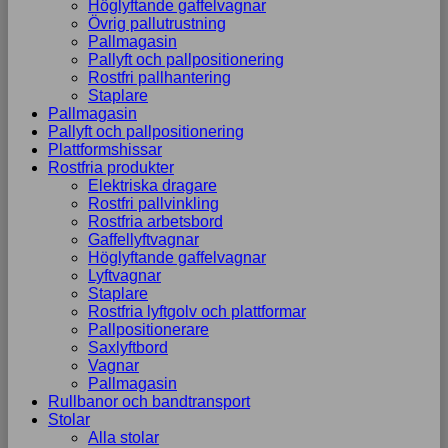
Höglyftande gaffelvagnar
Övrig pallutrustning
Pallmagasin
Pallyft och pallpositionering
Rostfri pallhantering
Staplare
Pallmagasin
Pallyft och pallpositionering
Plattformshissar
Rostfria produkter
Elektriska dragare
Rostfri pallvinkling
Rostfria arbetsbord
Gaffellyftvagnar
Höglyftande gaffelvagnar
Lyftvagnar
Staplare
Rostfria lyftgolv och plattformar
Pallpositionerare
Saxlyftbord
Vagnar
Pallmagasin
Rullbanor och bandtransport
Stolar
Alla stolar