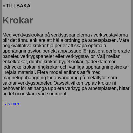
« TILLBAKA
Krokar
Med verktygskrokar på verktygspanelerna / verktygstavlorna
blir det ännu enklare att hålla ordning på arbetsplatsen. Våra
högkvalitativa krokar hjälper er att skapa optimala
upphängningsytor, perfekt anpassade för just era perforerade
paneler, verktygspaneler eller verktygstavlor. Välj mellan
enkelkrokar, dubbelkrokar, bygelkrokar, fjäderklämmor,
lednyckelkrokar, ringkrokar och vanliga upphängningskrokar
i rejäla material. Flera modeller finns att få med
magnetupphängning för användning på metallytor som
saknar verktygspaneler. Oavsett vilken typ av krokar ni
behöver för att hänga upp era verktyg på arbetsplatsen, hittar
ni det ni önskar i vårt sortiment.
Läs mer