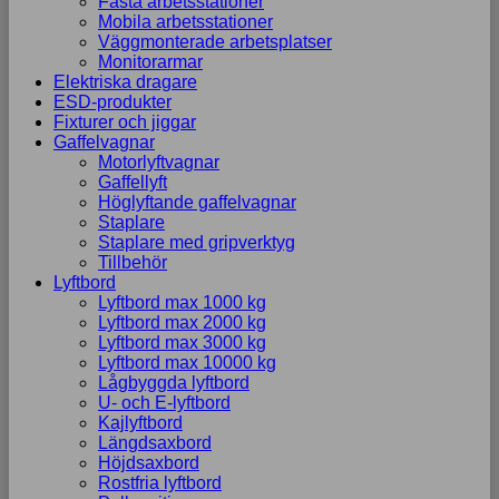
Fasta arbetsstationer
Mobila arbetsstationer
Väggmonterade arbetsplatser
Monitorarmar
Elektriska dragare
ESD-produkter
Fixturer och jiggar
Gaffelvagnar
Motorlyftvagnar
Gaffellyft
Höglyftande gaffelvagnar
Staplare
Staplare med gripverktyg
Tillbehör
Lyftbord
Lyftbord max 1000 kg
Lyftbord max 2000 kg
Lyftbord max 3000 kg
Lyftbord max 10000 kg
Lågbyggda lyftbord
U- och E-lyftbord
Kajlyftbord
Längdsaxbord
Höjdsaxbord
Rostfria lyftbord