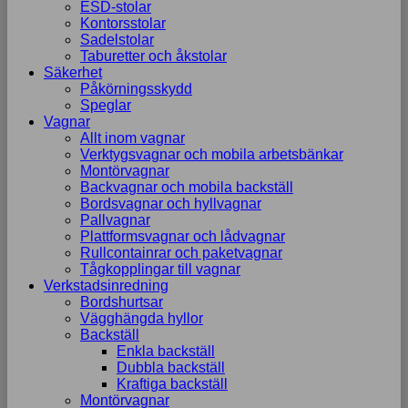
ESD-stolar
Kontorsstolar
Sadelstolar
Taburetter och åkstolar
Säkerhet
Påkörningsskydd
Speglar
Vagnar
Allt inom vagnar
Verktygsvagnar och mobila arbetsbänkar
Montörvagnar
Backvagnar och mobila backställ
Bordsvagnar och hyllvagnar
Pallvagnar
Plattformsvagnar och lådvagnar
Rullcontainrar och paketvagnar
Tågkopplingar till vagnar
Verkstadsinredning
Bordshurtsar
Vägghängda hyllor
Backställ
Enkla backställ
Dubbla backställ
Kraftiga backställ
Montörvagnar