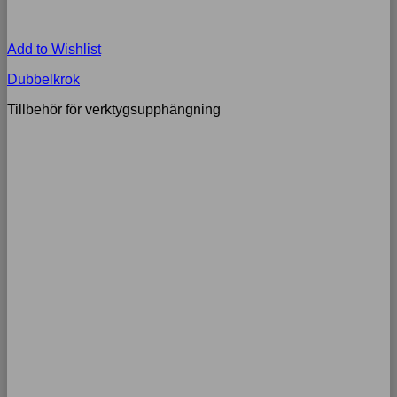
Add to Wishlist
Dubbelkrok
Tillbehör för verktygsupphängning