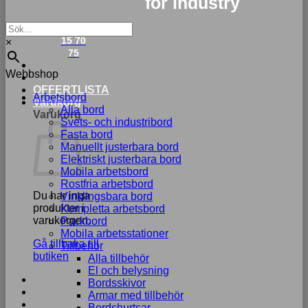
for industry
033-
15 70
×
75
Webbshop
OFFERTLISTA
Arbetsbord
Varukorg
Alla bord
Varukorg
Svets- och industribord
Fasta bord
Manuellt justerbara bord
Elektriskt justerbara bord
Mobila arbetsbord
Rostfria arbetsbord
Du har inga
Vinklingsbara bord
produkter i
Kompletta arbetsbord
varukorgen.
Packbord
Mobila arbetsstationer
Gå tillbaka till
Tillbehör
butiken
Alla tillbehör
El och belysning
Bordsskivor
Armar med tillbehör
Bordshurtsar