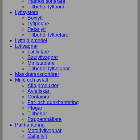
Pallpositionerare
Tillbehör lyftbord
Lyftsystem
Boxlyft
Lyftpelare
Pelarlyft
Tillbehör lyftpelare
Lyfthjälpmedel
Lyftvagnar
Lättlyftare
Saxlyftvagnar
Ministaplare
Tillbehör lyftvagnar
Maskintransportörer
Miljö och avfall
Alla produkter
Avfallskärl
Containrar
Fat- och dunkhantering
Plogar
Tillbehör
Pappershållare
Pallhantering
Motorlyftvagnar
Gaffellyft