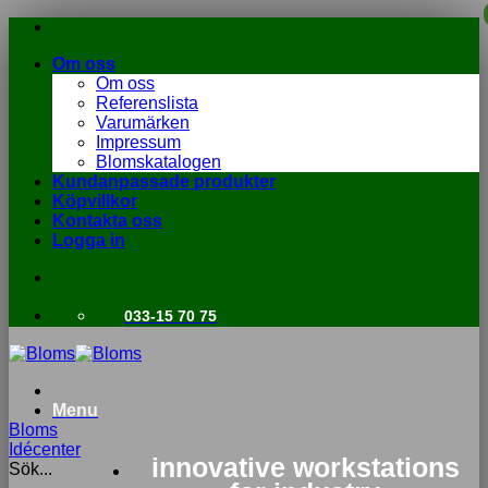
Skip
to
Om oss
content
Om oss
Referenslista
Varumärken
Impressum
Blomskatalogen
Kundanpassade produkter
Köpvillkor
Kontakta oss
Logga in
033-15 70 75
Menu
Bloms
Idécenter
innovative workstations
Sök...