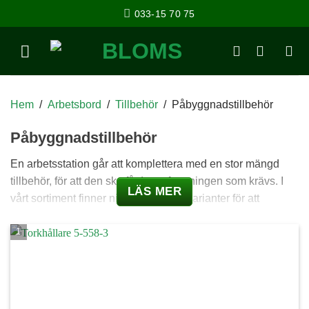
033-15 70 75
Hem
/
Arbetsbord
/
Tillbehör
/
Påbyggnadstillbehör
Påbyggnadstillbehör
En arbetsstation går att komplettera med en stor mängd
tillbehör, för att den ska få den utformningen som krävs. I
LÄS MER
vårt sortiment finner ni alla tänkbara varianter för att
förvandla ert arbetsbord eller packbord till den effektiva och
ergonomiskt riktiga station som ni önskar. Om ni trots allt
saknar någon produkt i vårt utbud,
fråga gärna
!