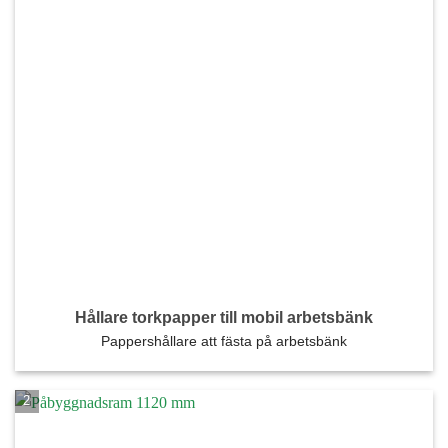
Nödvändiga
Dessa kakor
går inte att
Hållare torkpapper till mobil arbetsbänk
välja bort. De
Pappershållare att fästa på arbetsbänk
behövs för att
hemsidan
över huvud
taget ska
fungera.