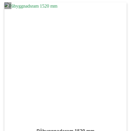
du nekar de
här kakorna
kommer viss
funktionalitet
att försvinna
från
hemsidan.
Marknadsföring
Genom att dela
med dig av dina
intressen och ditt
beteende när du
surfar ökar du
chansen att få se
personligt
anpassat
innehåll och
erbjudanden.