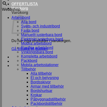
OFFERTLISTA
Varukorg
Webbshop
Varukorg
Arbetsbord
Alla bord
Svets- och industribord
Fasta bord
Manuellt justerbara bord
Elektriskt justerbara bord
Du har inga produkter i varukorgen.
Mobila arbetsbord
Rostfria arbetsbord
Gå tillbaka till butiken
Vinklingsbara bord
Kompletta arbetsbord
Packbord
Mobila arbetsstationer
Tillbehör
Alla tillbehör
El och belysning
Bordsskivor
Armar med tillbehör
Bordshurtsar
Krokar
Påbyggnadstillbehör
Packbordstillbehör