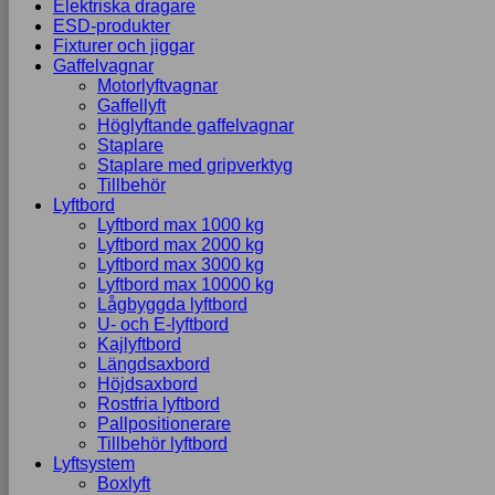
Elektriska dragare
ESD-produkter
Fixturer och jiggar
Gaffelvagnar
Motorlyftvagnar
Gaffellyft
Höglyftande gaffelvagnar
Staplare
Staplare med gripverktyg
Tillbehör
Lyftbord
Lyftbord max 1000 kg
Lyftbord max 2000 kg
Lyftbord max 3000 kg
Lyftbord max 10000 kg
Lågbyggda lyftbord
U- och E-lyftbord
Kajlyftbord
Längdsaxbord
Höjdsaxbord
Rostfria lyftbord
Pallpositionerare
Tillbehör lyftbord
Lyftsystem
Boxlyft