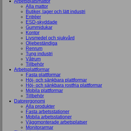
Arbetsplatsmattor
Alla mattor
Butiker, lager och lätt industri
Entréer
ESD-skyddade
Gummidukar
Kontor
Livsmedel och sjukvård
Oljebeständiga
Renrum
Tung industri
Våtrum
Tillbehör
Arbetsplattformar
Fasta plattformar
Höj- och sänkbara plattformar
Höj- och sänkbara rostfria plattformar
Mobila plattformar
Tillbehör
Datorergonomi
Alla produkter
Fasta arbetsstationer
Mobila arbetsstationer
Väggmonterade arbetsplatser
Monitorarmar