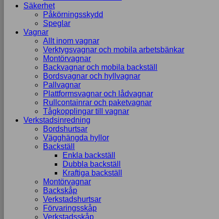
Säkerhet
Påkörningsskydd
Speglar
Vagnar
Allt inom vagnar
Verktygsvagnar och mobila arbetsbänkar
Montörvagnar
Backvagnar och mobila backställ
Bordsvagnar och hyllvagnar
Pallvagnar
Plattformsvagnar och lådvagnar
Rullcontainrar och paketvagnar
Tågkopplingar till vagnar
Verkstadsinredning
Bordshurtsar
Vägghängda hyllor
Backställ
Enkla backställ
Dubbla backställ
Kraftiga backställ
Montörvagnar
Backskåp
Verkstadshurtsar
Förvaringsskåp
Verkstadsskåp