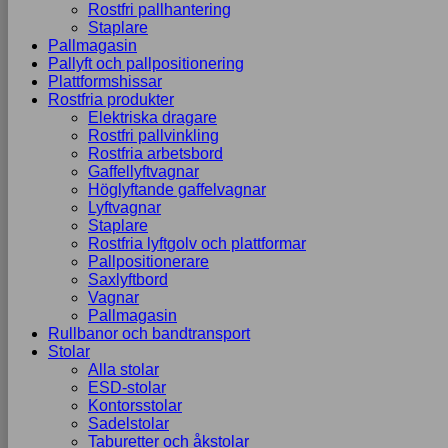
Rostfri pallhantering
Staplare
Pallmagasin
Pallyft och pallpositionering
Plattformshissar
Rostfria produkter
Elektriska dragare
Rostfri pallvinkling
Rostfria arbetsbord
Gaffellyftvagnar
Höglyftande gaffelvagnar
Lyftvagnar
Staplare
Rostfria lyftgolv och plattformar
Pallpositionerare
Saxlyftbord
Vagnar
Pallmagasin
Rullbanor och bandtransport
Stolar
Alla stolar
ESD-stolar
Kontorsstolar
Sadelstolar
Taburetter och åkstolar