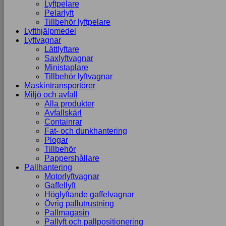
Lyftpelare
Pelarlyft
Tillbehör lyftpelare
Lyfthjälpmedel
Lyftvagnar
Lättlyftare
Saxlyftvagnar
Ministaplare
Tillbehör lyftvagnar
Maskintransportörer
Miljö och avfall
Alla produkter
Avfallskärl
Containrar
Fat- och dunkhantering
Plogar
Tillbehör
Pappershållare
Pallhantering
Motorlyftvagnar
Gaffellyft
Höglyftande gaffelvagnar
Övrig pallutrustning
Pallmagasin
Pallyft och pallpositionering