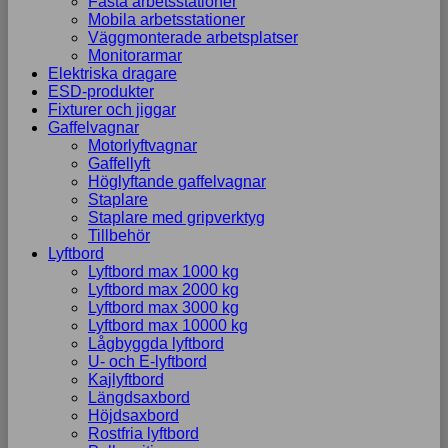
Fasta arbetsstationer
Mobila arbetsstationer
Väggmonterade arbetsplatser
Monitorarmar
Elektriska dragare
ESD-produkter
Fixturer och jiggar
Gaffelvagnar
Motorlyftvagnar
Gaffellyft
Höglyftande gaffelvagnar
Staplare
Staplare med gripverktyg
Tillbehör
Lyftbord
Lyftbord max 1000 kg
Lyftbord max 2000 kg
Lyftbord max 3000 kg
Lyftbord max 10000 kg
Lågbyggda lyftbord
U- och E-lyftbord
Kajlyftbord
Längdsaxbord
Höjdsaxbord
Rostfria lyftbord