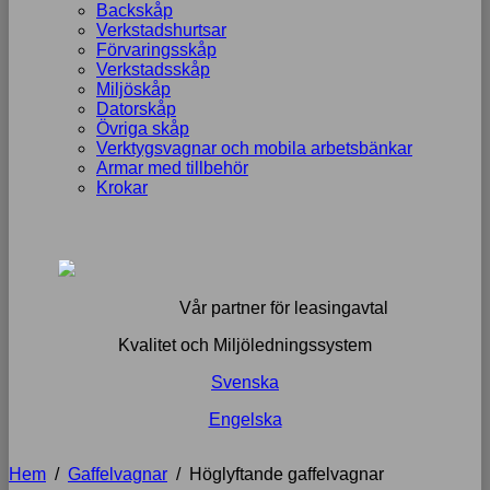
Backskåp
Verkstadshurtsar
Förvaringsskåp
Verkstadsskåp
Miljöskåp
Datorskåp
Övriga skåp
Verktygsvagnar och mobila arbetsbänkar
Armar med tillbehör
Krokar
Vår partner för leasingavtal
Kvalitet och Miljöledningssystem
Svenska
Engelska
Hem
/
Gaffelvagnar
/
Höglyftande gaffelvagnar