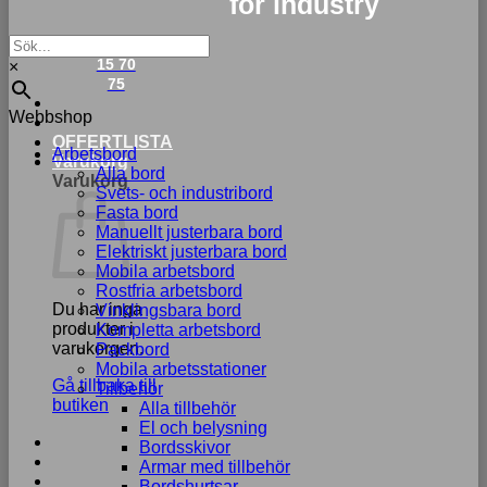
for industry
033-
15 70
×
75
Webbshop
OFFERTLISTA
Arbetsbord
Varukorg
Alla bord
Varukorg
Svets- och industribord
Fasta bord
Manuellt justerbara bord
Elektriskt justerbara bord
Mobila arbetsbord
Rostfria arbetsbord
Du har inga
Vinklingsbara bord
produkter i
Kompletta arbetsbord
varukorgen.
Packbord
Mobila arbetsstationer
Gå tillbaka till
Tillbehör
butiken
Alla tillbehör
El och belysning
Bordsskivor
Armar med tillbehör
Bordshurtsar