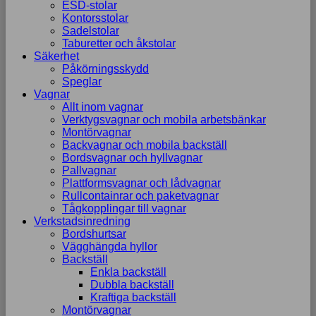
ESD-stolar
Kontorsstolar
Sadelstolar
Taburetter och åkstolar
Säkerhet
Påkörningsskydd
Speglar
Vagnar
Allt inom vagnar
Verktygsvagnar och mobila arbetsbänkar
Montörvagnar
Backvagnar och mobila backställ
Bordsvagnar och hyllvagnar
Pallvagnar
Plattformsvagnar och lådvagnar
Rullcontainrar och paketvagnar
Tågkopplingar till vagnar
Verkstadsinredning
Bordshurtsar
Vägghängda hyllor
Backställ
Enkla backställ
Dubbla backställ
Kraftiga backställ
Montörvagnar