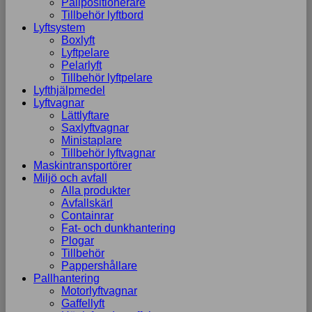
Pallpositionerare
Tillbehör lyftbord
Lyftsystem
Boxlyft
Lyftpelare
Pelarlyft
Tillbehör lyftpelare
Lyfthjälpmedel
Lyftvagnar
Lättlyftare
Saxlyftvagnar
Ministaplare
Tillbehör lyftvagnar
Maskintransportörer
Miljö och avfall
Alla produkter
Avfallskärl
Containrar
Fat- och dunkhantering
Plogar
Tillbehör
Pappershållare
Pallhantering
Motorlyftvagnar
Gaffellyft