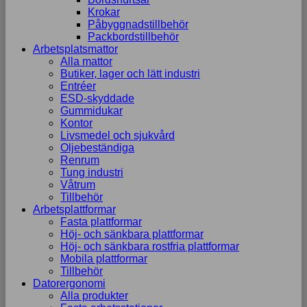
Krokar
Påbyggnadstillbehör
Packbordstillbehör
Arbetsplatsmattor
Alla mattor
Butiker, lager och lätt industri
Entréer
ESD-skyddade
Gummidukar
Kontor
Livsmedel och sjukvård
Oljebeständiga
Renrum
Tung industri
Våtrum
Tillbehör
Arbetsplattformar
Fasta plattformar
Höj- och sänkbara plattformar
Höj- och sänkbara rostfria plattformar
Mobila plattformar
Tillbehör
Datorergonomi
Alla produkter