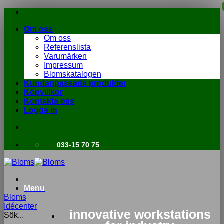
Skip
to
Om oss
content
Om oss
Referenslista
Varumärken
Impressum
Blomskatalogen
Kundanpassade produkter
Köpvillkor
Kontakta oss
Logga in
033-15 70 75
Menu
Bloms
Idécenter
innovative workstations
Sök...