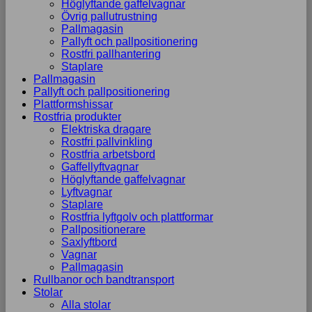
Höglyftande gaffelvagnar
Övrig pallutrustning
Pallmagasin
Pallyft och pallpositionering
Rostfri pallhantering
Staplare
Pallmagasin
Pallyft och pallpositionering
Plattformshissar
Rostfria produkter
Elektriska dragare
Rostfri pallvinkling
Rostfria arbetsbord
Gaffellyftvagnar
Höglyftande gaffelvagnar
Lyftvagnar
Staplare
Rostfria lyftgolv och plattformar
Pallpositionerare
Saxlyftbord
Vagnar
Pallmagasin
Rullbanor och bandtransport
Stolar
Alla stolar