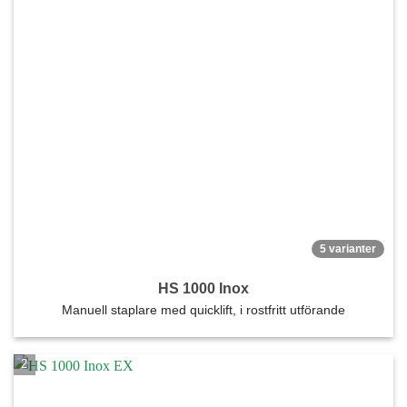
Nödvändiga
5 varianter
Dessa kakor
går inte att
HS 1000 Inox
välja bort. De
Manuell staplare med quicklift, i rostfritt utförande
behövs för att
hemsidan
över huvud
taget ska
fungera.