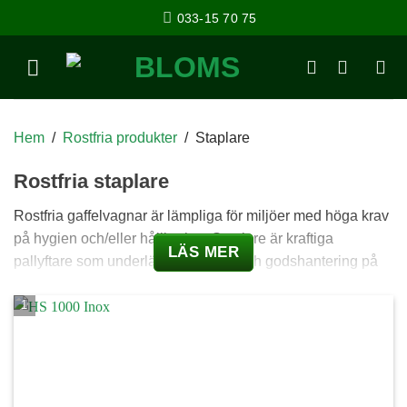
033-15 70 75
Hem
/
Rostfria produkter
/
Staplare
Rostfria staplare
Rostfria gaffelvagnar är lämpliga för miljöer med höga krav
på hygien och/eller hållbarhet. Staplare är kraftiga
LÄS MER
pallyftare som underlättar höga lyft och godshantering på
hög höjd. De finns i olika utföranden och med elektrisk eller
handpumpad drift.
Se även våra
rostfria lyftvagnar
.