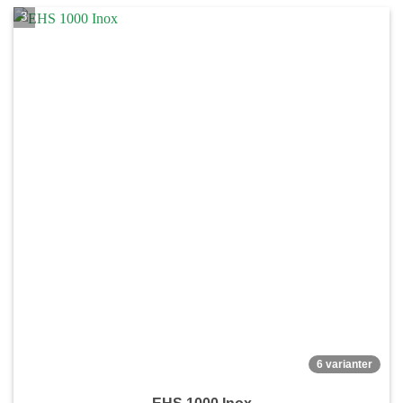
du nekar de
här kakorna
kommer viss
funktionalitet
att försvinna
från
hemsidan.
Marknadsföring
Genom att dela
med dig av dina
intressen och ditt
beteende när du
surfar ökar du
chansen att få se
personligt
anpassat
innehåll och
erbjudanden.
6 varianter