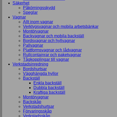
Säkerhet
Påkörningsskydd
Speglar
Vagnar
Allt inom vagnar
Verktygsvagnar och mobila arbetsbänkar
Montörvagnar
Backvagnar och mobila backställ
Bordsvagnar och hyllvagnar
Pallvagnar
Plattformsvagnar och lådvagnar
Rullcontainrar och paketvagnar
Tågkopplingar till vagnar
Verkstadsinredning
Bordshurtsar
Vägghängda hyllor
Backställ
Enkla backställ
Dubbla backställ
Kraftiga backställ
Montörvagnar
Backskåp
Verkstadshurtsar
Förvaringsskåp
Verkstadsskåp