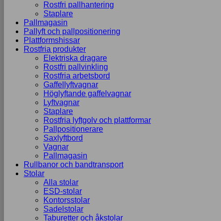
Rostfri pallhantering
Staplare
Pallmagasin
Pallyft och pallpositionering
Plattformshissar
Rostfria produkter
Elektriska dragare
Rostfri pallvinkling
Rostfria arbetsbord
Gaffellyftvagnar
Höglyftande gaffelvagnar
Lyftvagnar
Staplare
Rostfria lyftgolv och plattformar
Pallpositionerare
Saxlyftbord
Vagnar
Pallmagasin
Rullbanor och bandtransport
Stolar
Alla stolar
ESD-stolar
Kontorsstolar
Sadelstolar
Taburetter och åkstolar