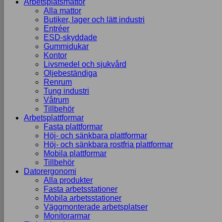
Arbetsplatsmattor
Alla mattor
Butiker, lager och lätt industri
Entréer
ESD-skyddade
Gummidukar
Kontor
Livsmedel och sjukvård
Oljebeständiga
Renrum
Tung industri
Våtrum
Tillbehör
Arbetsplattformar
Fasta plattformar
Höj- och sänkbara plattformar
Höj- och sänkbara rostfria plattformar
Mobila plattformar
Tillbehör
Datorergonomi
Alla produkter
Fasta arbetsstationer
Mobila arbetsstationer
Väggmonterade arbetsplatser
Monitorarmar