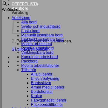
OFFERTLISTA
Varukorg
Webbshop
Varukorg
Arbetsbord
Alla bord
Svets- och industribord
Fasta bord
Manuellt justerbara bord
Elektriskt justerbara bord
Du har inga produkter i varukorgen.
Mobila arbetsbord
Rostfria arbetsbord
Gå tillbaka till butiken
Vinklingsbara bord
Kompletta arbetsbord
Packbord
Mobila arbetsstationer
Tillbehör
Alla tillbehör
El och belysning
Bordsskivor
Armar med tillbehör
Bordshurtsar
Krokar
Påbyggnadstillbehör
Packbordstillbehör