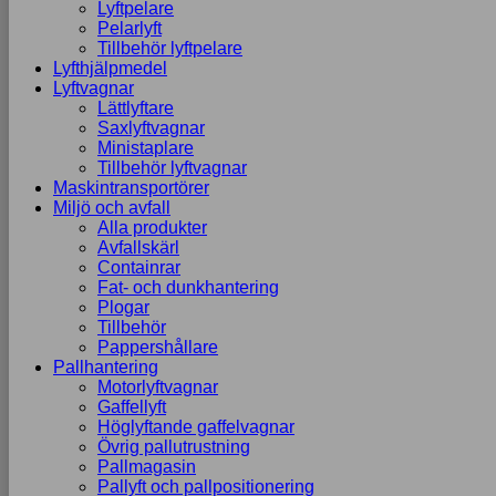
Lyftpelare
Pelarlyft
Tillbehör lyftpelare
Lyfthjälpmedel
Lyftvagnar
Lättlyftare
Saxlyftvagnar
Ministaplare
Tillbehör lyftvagnar
Maskintransportörer
Miljö och avfall
Alla produkter
Avfallskärl
Containrar
Fat- och dunkhantering
Plogar
Tillbehör
Pappershållare
Pallhantering
Motorlyftvagnar
Gaffellyft
Höglyftande gaffelvagnar
Övrig pallutrustning
Pallmagasin
Pallyft och pallpositionering