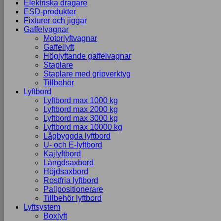
Elektriska dragare
ESD-produkter
Fixturer och jiggar
Gaffelvagnar
Motorlyftvagnar
Gaffellyft
Höglyftande gaffelvagnar
Staplare
Staplare med gripverktyg
Tillbehör
Lyftbord
Lyftbord max 1000 kg
Lyftbord max 2000 kg
Lyftbord max 3000 kg
Lyftbord max 10000 kg
Lågbyggda lyftbord
U- och E-lyftbord
Kajlyftbord
Längdsaxbord
Höjdsaxbord
Rostfria lyftbord
Pallpositionerare
Tillbehör lyftbord
Lyftsystem
Boxlyft