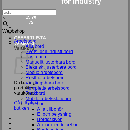
for industry
033-
15 70
×
75
Webbshop
OFFERTLISTA
Arbetsbord
Varukorg
Alla bord
Varukorg
Svets- och industribord
Fasta bord
Manuellt justerbara bord
Elektriskt justerbara bord
Mobila arbetsbord
Rostfria arbetsbord
Du har inga
Vinklingsbara bord
produkter i
Kompletta arbetsbord
varukorgen.
Packbord
Mobila arbetsstationer
Gå tillbaka till
Tillbehör
butiken
Alla tillbehör
El och belysning
Bordsskivor
Armar med tillbehör
Bordshurtsar