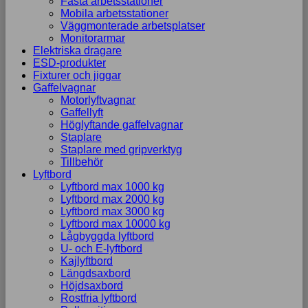
Fasta arbetsstationer
Mobila arbetsstationer
Väggmonterade arbetsplatser
Monitorarmar
Elektriska dragare
ESD-produkter
Fixturer och jiggar
Gaffelvagnar
Motorlyftvagnar
Gaffellyft
Höglyftande gaffelvagnar
Staplare
Staplare med gripverktyg
Tillbehör
Lyftbord
Lyftbord max 1000 kg
Lyftbord max 2000 kg
Lyftbord max 3000 kg
Lyftbord max 10000 kg
Lågbyggda lyftbord
U- och E-lyftbord
Kajlyftbord
Längdsaxbord
Höjdsaxbord
Rostfria lyftbord