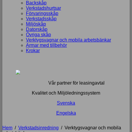
Backskåp
Verkstadshurtsar
Förvaringsskåp
Verkstadsskåp
Miljöskåp
Datorskåp
Övriga skåp
Verktygsvagnar och mobila arbetsbänkar
Armar med tillbehör
Krokar
Vår partner för leasingavtal
Kvalitet och Miljöledningssystem
Svenska
Engelska
Hem
/
Verkstadsinredning
/
Verktygsvagnar och mobila