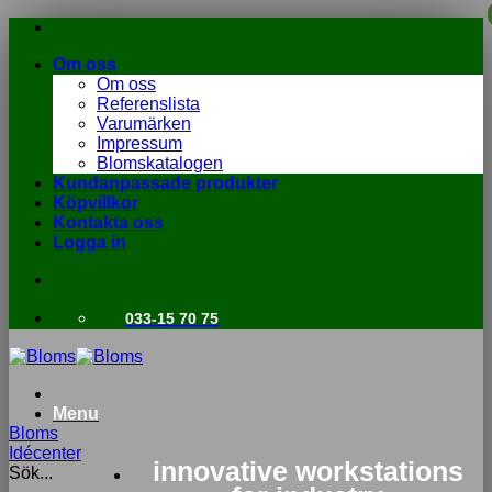
Skip
to
Om oss
content
Om oss
Referenslista
Varumärken
Impressum
Blomskatalogen
Kundanpassade produkter
Köpvillkor
Kontakta oss
Logga in
033-15 70 75
Menu
Bloms
Idécenter
innovative workstations
Sök...