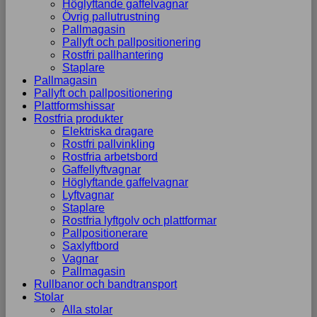
Höglyftande gaffelvagnar
Övrig pallutrustning
Pallmagasin
Pallyft och pallpositionering
Rostfri pallhantering
Staplare
Pallmagasin
Pallyft och pallpositionering
Plattformshissar
Rostfria produkter
Elektriska dragare
Rostfri pallvinkling
Rostfria arbetsbord
Gaffellyftvagnar
Höglyftande gaffelvagnar
Lyftvagnar
Staplare
Rostfria lyftgolv och plattformar
Pallpositionerare
Saxlyftbord
Vagnar
Pallmagasin
Rullbanor och bandtransport
Stolar
Alla stolar