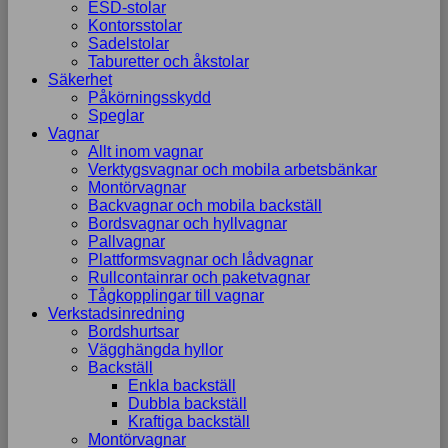
ESD-stolar
Kontorsstolar
Sadelstolar
Taburetter och åkstolar
Säkerhet
Påkörningsskydd
Speglar
Vagnar
Allt inom vagnar
Verktygsvagnar och mobila arbetsbänkar
Montörvagnar
Backvagnar och mobila backställ
Bordsvagnar och hyllvagnar
Pallvagnar
Plattformsvagnar och lådvagnar
Rullcontainrar och paketvagnar
Tågkopplingar till vagnar
Verkstadsinredning
Bordshurtsar
Vägghängda hyllor
Backställ
Enkla backställ
Dubbla backställ
Kraftiga backställ
Montörvagnar