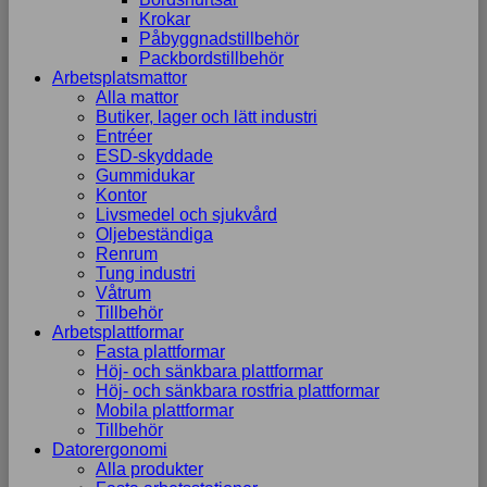
Krokar
Påbyggnadstillbehör
Packbordstillbehör
Arbetsplatsmattor
Alla mattor
Butiker, lager och lätt industri
Entréer
ESD-skyddade
Gummidukar
Kontor
Livsmedel och sjukvård
Oljebeständiga
Renrum
Tung industri
Våtrum
Tillbehör
Arbetsplattformar
Fasta plattformar
Höj- och sänkbara plattformar
Höj- och sänkbara rostfria plattformar
Mobila plattformar
Tillbehör
Datorergonomi
Alla produkter