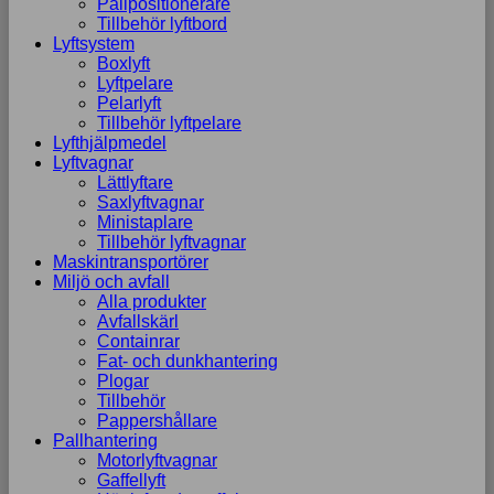
Pallpositionerare
Tillbehör lyftbord
Lyftsystem
Boxlyft
Lyftpelare
Pelarlyft
Tillbehör lyftpelare
Lyfthjälpmedel
Lyftvagnar
Lättlyftare
Saxlyftvagnar
Ministaplare
Tillbehör lyftvagnar
Maskintransportörer
Miljö och avfall
Alla produkter
Avfallskärl
Containrar
Fat- och dunkhantering
Plogar
Tillbehör
Pappershållare
Pallhantering
Motorlyftvagnar
Gaffellyft