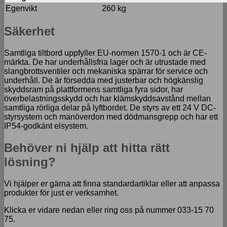
Egenvikt
260 kg
Säkerhet
Samtliga tiltbord uppfyller EU-normen 1570-1 och är CE-
märkta. De har underhållsfria lager och är utrustade med
slangbrottsventiler och mekaniska spärrar för service och
underhåll. De är försedda med justerbar och högkänslig
skyddsram på plattformens samtliga fyra sidor, har
överbelastningsskydd och har klämskyddsavstånd mellan
samtliga rörliga delar på lyftbordet. De styrs av ett 24 V DC-
styrsystem och manöverdon med dödmansgrepp och har ett
IP54-godkänt elsystem.
Behöver ni hjälp att hitta rätt
lösning?
Vi hjälper er gärna att finna standardartiklar eller att anpassa
produkter för just er verksamhet.
Klicka er vidare nedan eller ring oss på nummer 033-15 70
75.