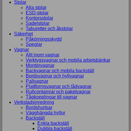
Stolar
Alla stolar
ESD-stolar
Kontorsstolar
Sadelstolar
Taburetter och åkstolar
Säkerhet
Påkörningsskydd
Speglar
Vagnar
Allt inom vagnar
Verktygsvagnar och mobila arbetsbänkar
Montörvagnar
Backvagnar och mobila backställ
Bordsvagnar och hyllvagnar
Pallvagnar
Plattformsvagnar och lådvagnar
Rullcontainrar och paketvagnar
Tågkopplingar till vagnar
Verkstadsinredning
Bordshurtsar
Vägghängda hyllor
Backställ
Enkla backställ
Dubbla backställ