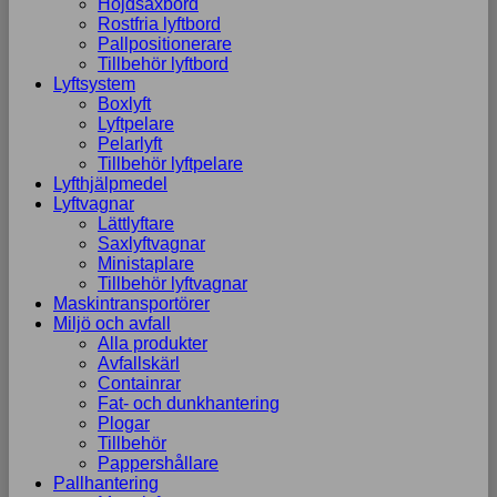
Höjdsaxbord
Rostfria lyftbord
Pallpositionerare
Tillbehör lyftbord
Lyftsystem
Boxlyft
Lyftpelare
Pelarlyft
Tillbehör lyftpelare
Lyfthjälpmedel
Lyftvagnar
Lättlyftare
Saxlyftvagnar
Ministaplare
Tillbehör lyftvagnar
Maskintransportörer
Miljö och avfall
Alla produkter
Avfallskärl
Containrar
Fat- och dunkhantering
Plogar
Tillbehör
Pappershållare
Pallhantering