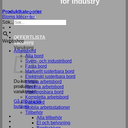
for industry
Produktkategorier
033-
Bloms Idécenter
15 70
Sök...
75
×
OFFERTLISTA
Webbshop
Varukorg
Varukorg
Arbetsbord
Alla bord
Svets- och industribord
Fasta bord
Manuellt justerbara bord
Elektriskt justerbara bord
Du har inga
Mobila arbetsbord
produkter i
Rostfria arbetsbord
varukorgen.
Vinklingsbara bord
Kompletta arbetsbord
Gå tillbaka till
Packbord
butiken
Mobila arbetsstationer
Tillbehör
Alla tillbehör
El och belysning
Bordsskivor