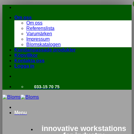
Skip
to
Om oss
content
Om oss
Referenslista
Varumärken
Impressum
Blomskatalogen
Kundanpassade produkter
Köpvillkor
Kontakta oss
Logga in
033-15 70 75
Menu
innovative workstations