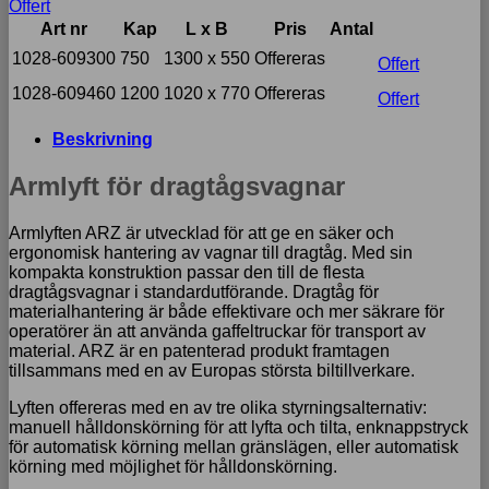
Offert
Art nr
Kap
L x B
Pris
Antal
1028-609300
750
1300 x 550
Offereras
Offert
1028-609460
1200
1020 x 770
Offereras
Offert
Beskrivning
Armlyft för dragtågsvagnar
Armlyften ARZ är utvecklad för att ge en säker och
ergonomisk hantering av vagnar till dragtåg. Med sin
kompakta konstruktion passar den till de flesta
dragtågsvagnar i standardutförande. Dragtåg för
materialhantering är både effektivare och mer säkrare för
operatörer än att använda gaffeltruckar för transport av
material. ARZ är en patenterad produkt framtagen
tillsammans med en av Europas största biltillverkare.
Lyften offereras med en av tre olika styrningsalternativ:
manuell hålldonskörning för att lyfta och tilta, enknappstryck
för automatisk körning mellan gränslägen, eller automatisk
körning med möjlighet för hålldonskörning.