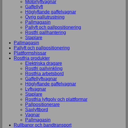
Motorlyftvagnar
Gaffellyft
Höglyftande gaffelvagnar
Övrig pallutrustning
Pallmagasin
Pallyft och pallpositionering
Rostfri pallhantering
Staplare
Pallmagasin
Pallyft och pallpositionering
Plattformshissar
Rostfria produkter
Elektriska dragare
Rostfri pallvinkling
Rostfria arbetsbord
Gaffellyftvagnar
Höglyftande gaffelvagnar
Lyftvagnar
Staplare
Rostfria lyftgolv och plattformar
Pallpositionerare
Saxlyftbord
Vagnar
Pallmagasin
Rullbanor och bandtransport