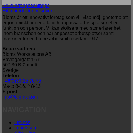
Se kundanpassningar
Hitta produkten ni söker
Bloms är ett innovativt företag som vill visa möjligheterna att
ergonomiskt underlätta och anpassa arbetsplatser efter
funktion och person. Vi kan stoltsera med stor erfarenhet
inom branschen och har anpassat arbetsplatser samt
maskiner för en bättre arbetsmiljö sedan 1947.
Besöksadress
Bloms Workstations AB
Vävlagargatan 6Y
507 30 Brämhult
Sverige
Telefon
+46(0)33-15 70 75
Må-to 8-16, fr 8-13
E-post
info@bloms.com
NAVIGATION
Om oss
Impressum