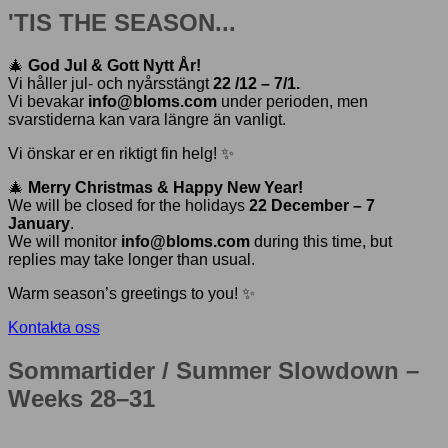
'TIS THE SEASON...
🎄
God Jul & Gott Nytt År!
Vi håller jul- och nyårsstängt
22 /12 – 7/1.
Vi bevakar
info@bloms.com
under perioden, men
svarstiderna kan vara längre än vanligt.
Vi önskar er en riktigt fin helg! ✨
🎄
Merry Christmas & Happy New Year!
We will be closed for the holidays
22 December – 7
January
.
We will monitor
info@bloms.com
during this time, but
replies may take longer than usual.
Warm season’s greetings to you! ✨
Kontakta oss
Sommartider / Summer Slowdown –
Weeks 28–31