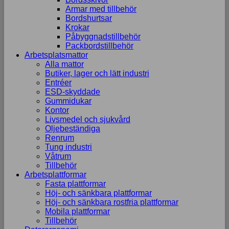
Armar med tillbehör
Bordshurtsar
Krokar
Påbyggnadstillbehör
Packbordstillbehör
Arbetsplatsmattor
Alla mattor
Butiker, lager och lätt industri
Entréer
ESD-skyddade
Gummidukar
Kontor
Livsmedel och sjukvård
Oljebeständiga
Renrum
Tung industri
Våtrum
Tillbehör
Arbetsplattformar
Fasta plattformar
Höj- och sänkbara plattformar
Höj- och sänkbara rostfria plattformar
Mobila plattformar
Tillbehör