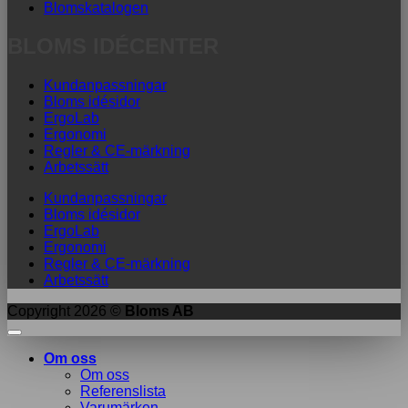
Blomskatalogen
BLOMS IDÉCENTER
Kundanpassningar
Bloms idésidor
ErgoLab
Ergonomi
Regler & CE-märkning
Arbetssätt
Kundanpassningar
Bloms idésidor
ErgoLab
Ergonomi
Regler & CE-märkning
Arbetssätt
Copyright 2026 ©
Bloms AB
Om oss
Om oss
Referenslista
Varumärken