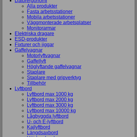
Datorergonomi
Alla produkter
Fasta arbetsstationer
Mobila arbetsstationer
Väggmonterade arbetsplatser
Monitorarmar
Elektriska dragare
ESD-produkter
Fixturer och jiggar
Gaffelvagnar
Motorlyftvagnar
Gaffellyft
Höglyftande gaffelvagnar
Staplare
Staplare med gripverktyg
Tillbehör
Lyftbord
Lyftbord max 1000 kg
Lyftbord max 2000 kg
Lyftbord max 3000 kg
Lyftbord max 10000 kg
Lågbyggda lyftbord
U- och E-lyftbord
Kajlyftbord
Längdsaxbord