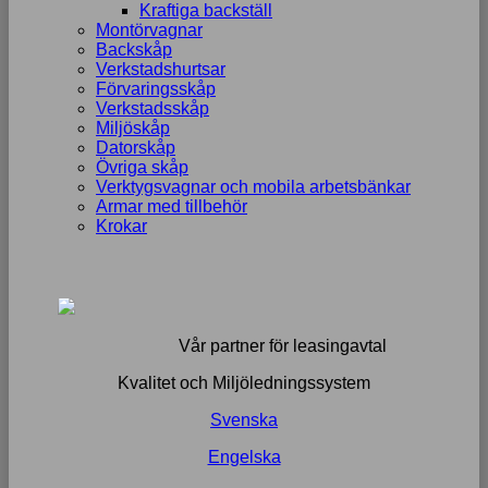
Kraftiga backställ
Montörvagnar
Backskåp
Verkstadshurtsar
Förvaringsskåp
Verkstadsskåp
Miljöskåp
Datorskåp
Övriga skåp
Verktygsvagnar och mobila arbetsbänkar
Armar med tillbehör
Krokar
Vår partner för leasingavtal
Kvalitet och Miljöledningssystem
Svenska
Engelska