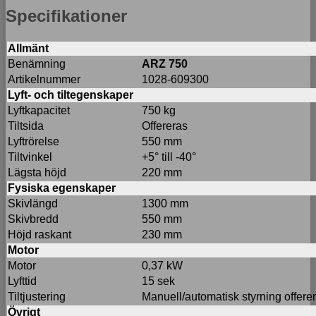
Specifikationer
Allmänt
Benämning
ARZ 750
Artikelnummer
1028-609300
Lyft- och tiltegenskaper
Lyftkapacitet
750 kg
Tiltsida
Offereras
Lyftrörelse
550 mm
Tiltvinkel
+5° till -40°
Lägsta höjd
220 mm
Fysiska egenskaper
Skivlängd
1300 mm
Skivbredd
550 mm
Höjd raskant
230 mm
Motor
Motor
0,37 kW
Lyfttid
15 sek
Tiltjustering
Manuell/automatisk styrning offere
Övrigt