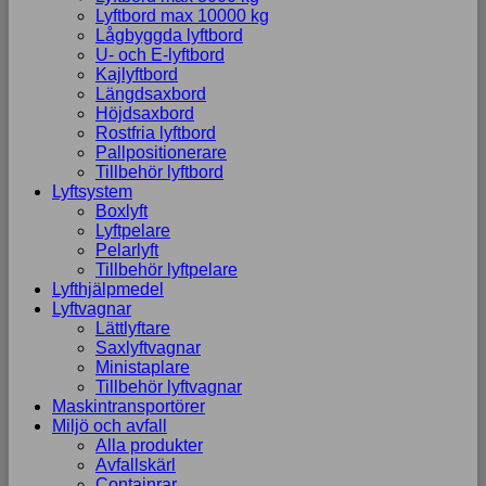
Lyftbord max 10000 kg
Lågbyggda lyftbord
U- och E-lyftbord
Kajlyftbord
Längdsaxbord
Höjdsaxbord
Rostfria lyftbord
Pallpositionerare
Tillbehör lyftbord
Lyftsystem
Boxlyft
Lyftpelare
Pelarlyft
Tillbehör lyftpelare
Lyfthjälpmedel
Lyftvagnar
Lättlyftare
Saxlyftvagnar
Ministaplare
Tillbehör lyftvagnar
Maskintransportörer
Miljö och avfall
Alla produkter
Avfallskärl
Containrar