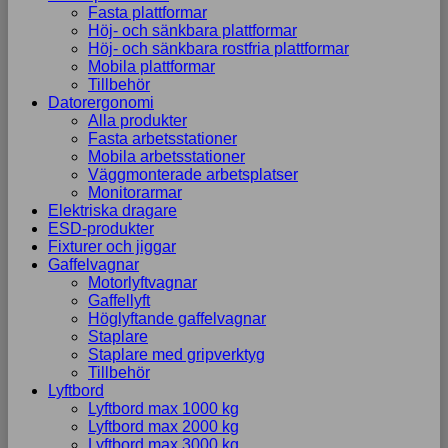
Fasta plattformar
Höj- och sänkbara plattformar
Höj- och sänkbara rostfria plattformar
Mobila plattformar
Tillbehör
Datorergonomi
Alla produkter
Fasta arbetsstationer
Mobila arbetsstationer
Väggmonterade arbetsplatser
Monitorarmar
Elektriska dragare
ESD-produkter
Fixturer och jiggar
Gaffelvagnar
Motorlyftvagnar
Gaffellyft
Höglyftande gaffelvagnar
Staplare
Staplare med gripverktyg
Tillbehör
Lyftbord
Lyftbord max 1000 kg
Lyftbord max 2000 kg
Lyftbord max 3000 kg