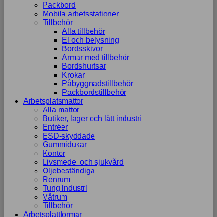
Packbord
Mobila arbetsstationer
Tillbehör
Alla tillbehör
El och belysning
Bordsskivor
Armar med tillbehör
Bordshurtsar
Krokar
Påbyggnadstillbehör
Packbordstillbehör
Arbetsplatsmattor
Alla mattor
Butiker, lager och lätt industri
Entréer
ESD-skyddade
Gummidukar
Kontor
Livsmedel och sjukvård
Oljebeständiga
Renrum
Tung industri
Våtrum
Tillbehör
Arbetsplattformar