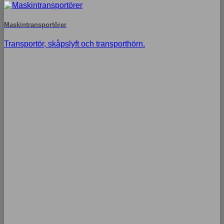
Maskintransportörer
Transportör, skåpslyft och transporthörn.