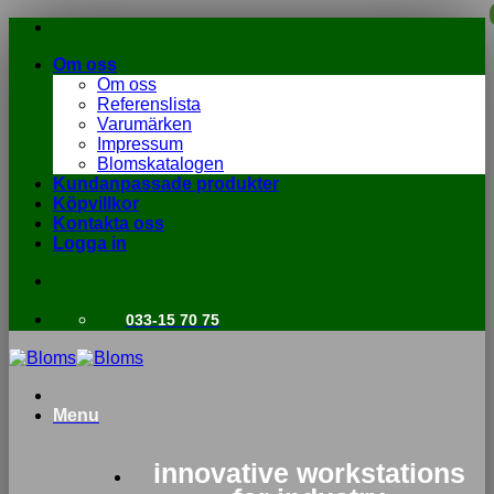
Skip
to
Om oss
content
Om oss
Referenslista
Varumärken
Impressum
Blomskatalogen
Kundanpassade produkter
Köpvillkor
Kontakta oss
Logga in
033-15 70 75
Menu
innovative workstations