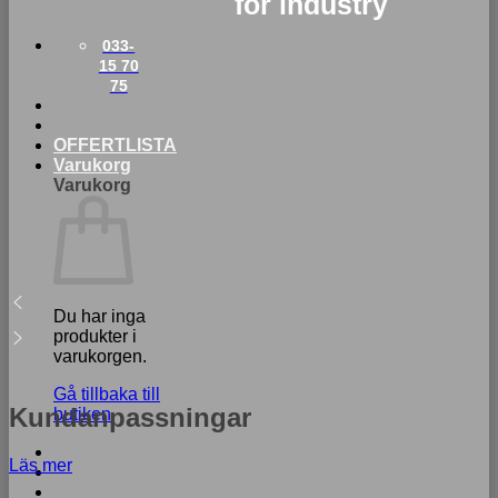
for industry
033-
15 70
75
OFFERTLISTA
Varukorg
Varukorg
Du har inga
produkter i
varukorgen.
Gå tillbaka till
Kundanpassningar
butiken
Läs mer