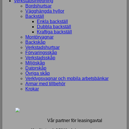
Verkstadsinredning
Bordshurtsar
Vägghängda hyllor
Backställ
Enkla backställ
Dubbla backställ
Kraftiga backställ
Montörvagnar
Backskåp
Verkstadshurtsar
Förvaringsskåp
Verkstadsskåp
Miljöskåp
Datorskåp
Övriga skåp
Verktygsvagnar och mobila arbetsbänkar
Armar med tillbehör
Krokar
Vår partner för leasingavtal