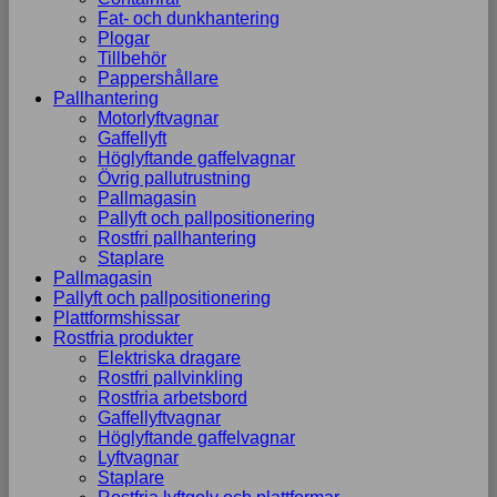
Fat- och dunkhantering
Plogar
Tillbehör
Pappershållare
Pallhantering
Motorlyftvagnar
Gaffellyft
Höglyftande gaffelvagnar
Övrig pallutrustning
Pallmagasin
Pallyft och pallpositionering
Rostfri pallhantering
Staplare
Pallmagasin
Pallyft och pallpositionering
Plattformshissar
Rostfria produkter
Elektriska dragare
Rostfri pallvinkling
Rostfria arbetsbord
Gaffellyftvagnar
Höglyftande gaffelvagnar
Lyftvagnar
Staplare