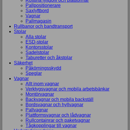
Rostfria lyftgolv och plattformar
Pallpositionerare
Saxlyftbord
Vagnar
Pallmagasin
Rullbanor och bandtransport
Stolar
Alla stolar
ESD-stolar
Kontorsstolar
Sadelstolar
Taburetter och åkstolar
Säkerhet
Påkörningsskydd
Speglar
Vagnar
Allt inom vagnar
Verktygsvagnar och mobila arbetsbänkar
Montörvagnar
Backvagnar och mobila backställ
Bordsvagnar och hyllvagnar
Pallvagnar
Plattformsvagnar och lådvagnar
Rullcontainrar och paketvagnar
Tågkopplingar till vagnar