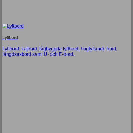
Lyftbord
Lyftbord: kajbord, lågbyggda lyftbord, höglyftande bord,
längdsaxbord samt U- och E-bord.