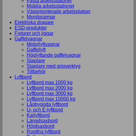
Fasta arbetsstationer
Mobila arbetsstationer
Väggmonterade arbetsplatser
Monitorarmar
Elektriska dragare
ESD-produkter
Fixturer och jiggar
Gaffelvagnar
Motorlyftvagnar
Gaffellyft
Höglyftande gaffelvagnar
Staplare
Staplare med gripverktyg
Tillbehör
Lyftbord
Lyftbord max 1000 kg
Lyftbord max 2000 kg
Lyftbord max 3000 kg
Lyftbord max 10000 kg
Lågbyggda lyftbord
U- och E-lyftbord
Kajlyftbord
Längdsaxbord
Höjdsaxbord
Rostfria lyftbord