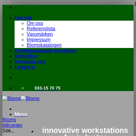
Skip
to
Om oss
content
Om oss
Referenslista
Varumärken
Impressum
Blomskatalogen
Kundanpassade produkter
Köpvillkor
Kontakta oss
Logga in
033-15 70 75
Menu
Bloms
Idécenter
innovative workstations
Sök...