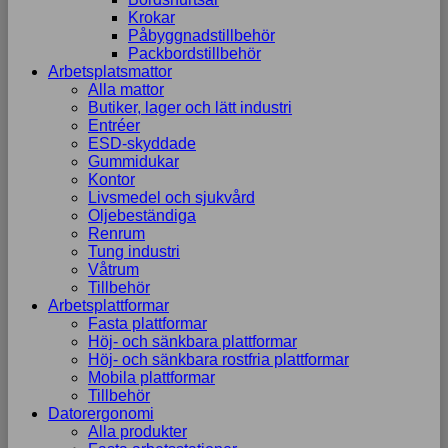
Krokar
Påbyggnadstillbehör
Packbordstillbehör
Arbetsplatsmattor
Alla mattor
Butiker, lager och lätt industri
Entréer
ESD-skyddade
Gummidukar
Kontor
Livsmedel och sjukvård
Oljebeständiga
Renrum
Tung industri
Våtrum
Tillbehör
Arbetsplattformar
Fasta plattformar
Höj- och sänkbara plattformar
Höj- och sänkbara rostfria plattformar
Mobila plattformar
Tillbehör
Datorergonomi
Alla produkter