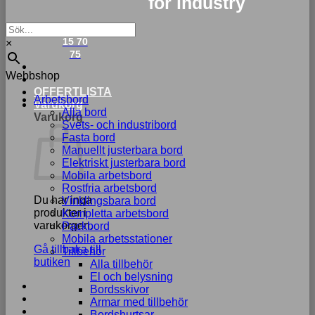
for industry
033-
15 70
×
75
Webbshop
OFFERTLISTA
Arbetsbord
Varukorg
Alla bord
Varukorg
Svets- och industribord
Fasta bord
Manuellt justerbara bord
Elektriskt justerbara bord
Mobila arbetsbord
Rostfria arbetsbord
Du har inga
Vinklingsbara bord
produkter i
Kompletta arbetsbord
varukorgen.
Packbord
Mobila arbetsstationer
Gå tillbaka till
Tillbehör
butiken
Alla tillbehör
El och belysning
Bordsskivor
Armar med tillbehör
Bordshurtsar