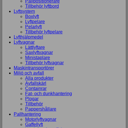
Pallpositionerare
Tillbehör lyftbord
Lyftsystem
Boxlyft
Lyftpelare
Pelarlyft
Tillbehör lyftpelare
Lyfthjälpmedel
Lyftvagnar
Lättlyftare
Saxlyftvagnar
Ministaplare
Tillbehör lyftvagnar
Maskintransportörer
Miljö och avfall
Alla produkter
Avfallskärl
Containrar
Fat- och dunkhantering
Plogar
Tillbehör
Pappershållare
Pallhantering
Motorlyftvagnar
Gaffellyft