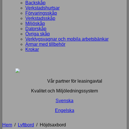
Backskåp
Verkstadshurtsar
Förvaringsskåp
Verkstadsskåp
Miljöskåp
Datorskåp
Övriga skåp
Verktygsvagnar och mobila arbetsbänkar
Armar med tillbehör
Krokar
Vår partner för leasingavtal
Kvalitet och Miljöledningssystem
Svenska
Engelska
Hem
/
Lyftbord
/
Höjdsaxbord