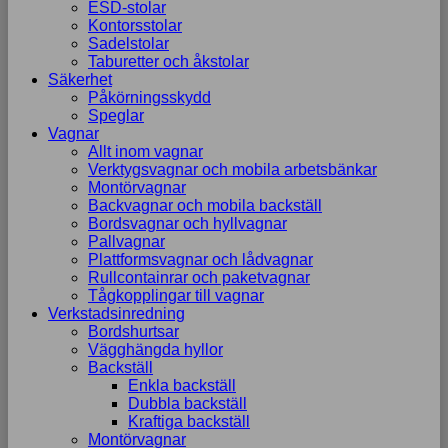
ESD-stolar
Kontorsstolar
Sadelstolar
Taburetter och åkstolar
Säkerhet
Påkörningsskydd
Speglar
Vagnar
Allt inom vagnar
Verktygsvagnar och mobila arbetsbänkar
Montörvagnar
Backvagnar och mobila backställ
Bordsvagnar och hyllvagnar
Pallvagnar
Plattformsvagnar och lådvagnar
Rullcontainrar och paketvagnar
Tågkopplingar till vagnar
Verkstadsinredning
Bordshurtsar
Vägghängda hyllor
Backställ
Enkla backställ
Dubbla backställ
Kraftiga backställ
Montörvagnar