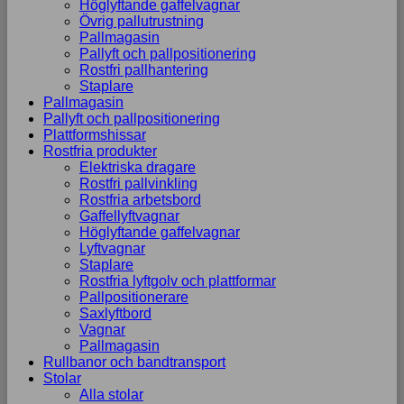
Höglyftande gaffelvagnar
Övrig pallutrustning
Pallmagasin
Pallyft och pallpositionering
Rostfri pallhantering
Staplare
Pallmagasin
Pallyft och pallpositionering
Plattformshissar
Rostfria produkter
Elektriska dragare
Rostfri pallvinkling
Rostfria arbetsbord
Gaffellyftvagnar
Höglyftande gaffelvagnar
Lyftvagnar
Staplare
Rostfria lyftgolv och plattformar
Pallpositionerare
Saxlyftbord
Vagnar
Pallmagasin
Rullbanor och bandtransport
Stolar
Alla stolar