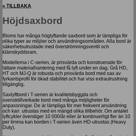
« TILLBAKA
Höjdsaxbord
Bloms har många höglyftande saxbord som är lämpliga för
olika typer av miljöer och användningsområden. Alla bord är
säkerhetsutrustade med överströmningsventil och
klämskyddsram.
Modellerna i C-serien, är prisvärda och konstruerade för
lättare materialhantering med få lyft under en dag. Grå HD,
HT och MJ-Q är robusta och prisvärda bord med sax av
fyrkantsprofil för ökad stabilitet och har viss extrautrustning
tillgänglig.
Saxlyftbord i T-serien är kvalitetsbyggda och
svensktillverkade bord med många möjligheter för
anpassningar. De är lämpliga för mer frekvent användning
och kan utrustas med en mängd olika tillbehör. Om antalet
lyftcykler överstiger 10 000/år eller är kontinuerligt fler än 10
per timma kan borden i T-serien även HD-utrustas (Heavy
Duty).