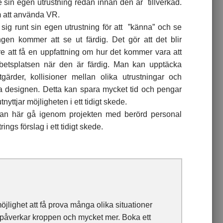
e sin egen utrustning redan innan den är tillverkad.
 att använda VR.
sig runt sin egen utrustning för att ”känna” och se
ngen kommer att se ut färdig. Det gör att det blir
re att få en uppfattning om hur det kommer vara att
betsplatsen när den är färdig. Man kan upptäcka
åtgärder, kollisioner mellan olika utrustningar och
a designen. Detta kan spara mycket tid och pengar
yttjar möjligheten i ett tidigt skede.
an här gå igenom projekten med berörd personal
rings förslag i ett tidigt skede.
öjlighet att få prova många olika situationer
der påverkar kroppen och mycket mer. Boka ett