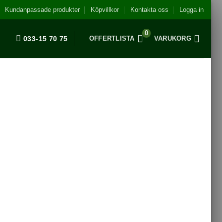
Kundanpassade produkter
Köpvillkor
Kontakta oss
Logga in
0
033-15 70 75
OFFERTLISTA
VARUKORG