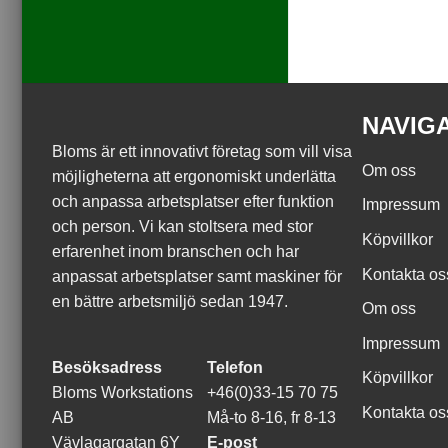
NAVIG
Bloms är ett innovativt företag som vill visa
Om oss
möjligheterna att ergonomiskt underlätta
och anpassa arbetsplatser efter funktion
Impressum
och person. Vi kan stoltsera med stor
Köpvillkor
erfarenhet inom branschen och har
Kontakta os
anpassat arbetsplatser samt maskiner för
en bättre arbetsmiljö sedan 1947.
Om oss
Impressum
Besöksadress
Telefon
Köpvillkor
Bloms Workstations
+46(0)33-15 70 75
Kontakta os
AB
Må-to 8-16, fr 8-13
Vävlagargatan 6Y
E-post