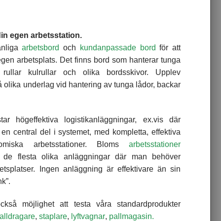
in egen arbetsstation.
anliga
arbetsbord
och
kundanpassade bord
för att
egen arbetsplats. Det finns bord som hanterar tunga
rullar kulrullar och olika bordsskivor. Upplev
å olika underlag vid hantering av tunga lådor, backar
tar högeffektiva logistikanläggningar, ex.vis där
 en central del i systemet, med kompletta, effektiva
omiska arbetsstationer. Bloms
arbetsstationer
l de flesta olika anläggningar där man behöver
betsplatser. Ingen anläggning är effektivare än sin
nk”.
ckså möjlighet att testa våra standardprodukter
alldragare
,
staplare
,
lyftvagnar
,
pallmagasin.