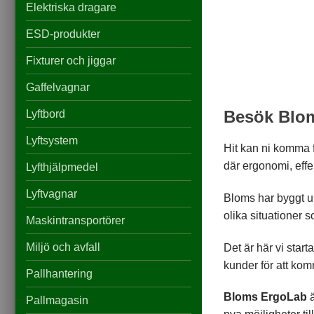
Elektriska dragare
ESD-produkter
Fixturer och jiggar
Gaffelvagnar
Besök Blom
Lyftbord
Lyftsystem
Hit kan ni komma f
där ergonomi, effek
Lyfthjälpmedel
Nödvändiga
Lyftvagnar
Bloms har byggt 
Dessa kakor
olika situationer 
går inte att
Maskintransportörer
välja bort. De
behövs för att
Miljö och avfall
Det är här vi star
hemsidan
kunder för att komm
över huvud
Pallhantering
taget ska
fungera.
Bloms ErgoLab
ä
Pallmagasin