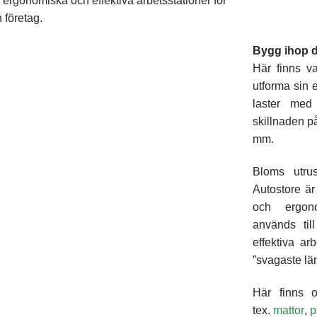
l ergonomiska och effektiva arbetsstationer för
 företag.
Bygg ihop d
Här finns v
utforma sin 
laster med 
skillnaden p
mm.
Bloms utrus
Autostore är
och ergon
används til
effektiva ar
”svagaste lä
Här finns o
tex.
mattor
,
p