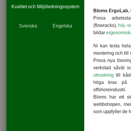
du nekar de
här kakorna
Kvalitet och Miljöledningssystem
Bloms ErgoLab, h
kommer viss
funktionalitet
Prova arbetssta
att försvinna
(flowracks),
höj- o
Svenska
Engelska
från
hemsidan.
bildar
ergonomiska
Ni kan testa hela
Marknadsföring
montering och till
Genom att dela
Prova nya lösning
med dig av dina
intressen och ditt
verkstad såväl s
beteende när du
utrustning
till båd
surfar ökar du
höga krav på r
chansen att få se
personligt
offshoreindustri.
anpassat
Bloms har ett sto
innehåll och
erbjudanden.
webbshopen, men 
som uppfyller de h