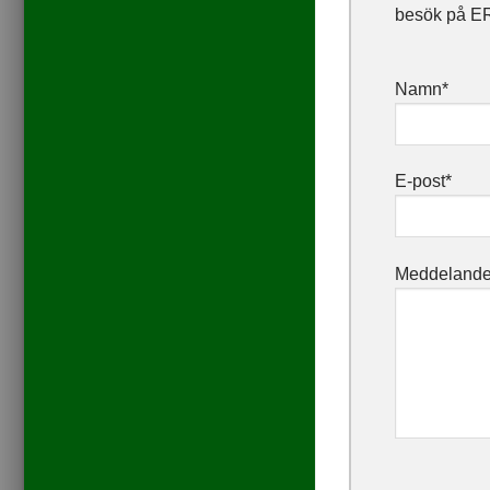
besök på E
Namn
*
E-post
*
Meddeland