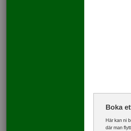
Boka et
Här kan ni b
där man flyt