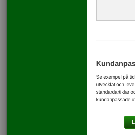
Kundanpas
Se exempel på tidi
utvecklat och lev
standardartiklar o
kundanpassade utr
L