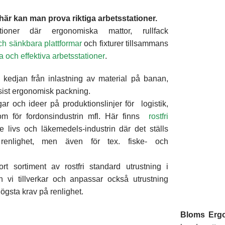
är kan man prova riktiga arbetsstationer.
tioner där ergonomiska mattor, rullfack
ch sänkbara plattformar
och fixturer tillsammans
 och effektiva arbetsstationer
.
 kedjan från inlastning av material på banan,
 sist ergonomisk packning.
ar och ideer på produktionslinjer för logistik,
om för fordonsindustrin mfl. Här finns
rostfri
e livs och läkemedels-industrin där det ställs
enlighet, men även för tex. fiske- och
rt sortiment av rostfri standard utrustning i
vi tillverkar och anpassar också utrustning
ögsta krav på renlighet.
Bloms Erg