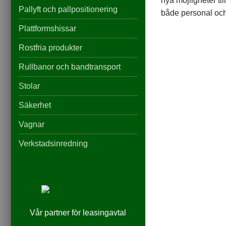
nya möjligheter til
Pallyft och pallpositionering
både personal och
Statistik
Plattformshissar
För att vi ska
kunna
förbättra
Rostfria produkter
hemsidans
funktionalitet
Rullbanor och bandtransport
och
uppbyggnad,
Stolar
baserat på
hur
Säkerhet
hemsidan
används.
Vagnar
Verkstadsinredning
Upplevelse
För att vår
hemsida ska
prestera så
bra som
möjligt
under ditt
Vår partner för leasingavtal
besök. Om