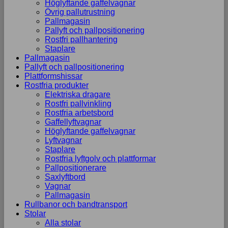
Höglyftande gaffelvagnar
Övrig pallutrustning
Pallmagasin
Pallyft och pallpositionering
Rostfri pallhantering
Staplare
Pallmagasin
Pallyft och pallpositionering
Plattformshissar
Rostfria produkter
Elektriska dragare
Rostfri pallvinkling
Rostfria arbetsbord
Gaffellyftvagnar
Höglyftande gaffelvagnar
Lyftvagnar
Staplare
Rostfria lyftgolv och plattformar
Pallpositionerare
Saxlyftbord
Vagnar
Pallmagasin
Rullbanor och bandtransport
Stolar
Alla stolar