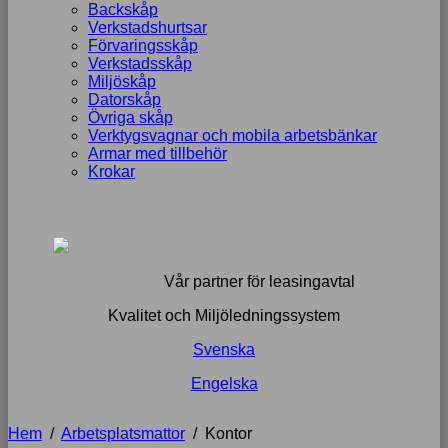
Backskåp
Verkstadshurtsar
Förvaringsskåp
Verkstadsskåp
Miljöskåp
Datorskåp
Övriga skåp
Verktygsvagnar och mobila arbetsbänkar
Armar med tillbehör
Krokar
Vår partner för leasingavtal
Kvalitet och Miljöledningssystem
Svenska
Engelska
Hem
/
Arbetsplatsmattor
/
Kontor