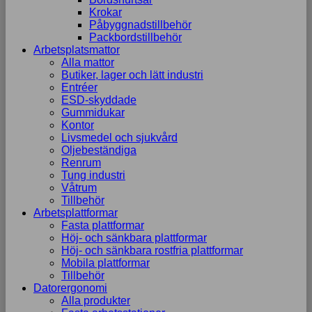
Krokar
Påbyggnadstillbehör
Packbordstillbehör
Arbetsplatsmattor
Alla mattor
Butiker, lager och lätt industri
Entréer
ESD-skyddade
Gummidukar
Kontor
Livsmedel och sjukvård
Oljebeständiga
Renrum
Tung industri
Våtrum
Tillbehör
Arbetsplattformar
Fasta plattformar
Höj- och sänkbara plattformar
Höj- och sänkbara rostfria plattformar
Mobila plattformar
Tillbehör
Datorergonomi
Alla produkter