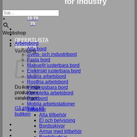
for industry
033-
15 70
×
75
Webbshop
OFFERTLISTA
Arbetsbord
Varukorg
Alla bord
Varukorg
Svets- och industribord
Fasta bord
Manuellt justerbara bord
Elektriskt justerbara bord
Mobila arbetsbord
Rostfria arbetsbord
Du har inga
Vinklingsbara bord
produkter i
Kompletta arbetsbord
varukorgen.
Packbord
Mobila arbetsstationer
Gå tillbaka till
Tillbehör
butiken
Alla tillbehör
El och belysning
Bordsskivor
Armar med tillbehör
Bordshurtsar