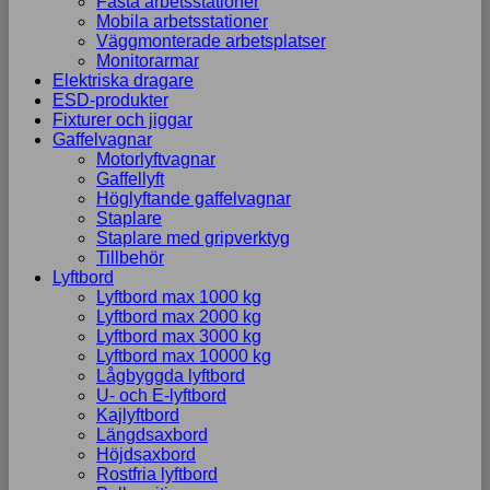
Fasta arbetsstationer
Mobila arbetsstationer
Väggmonterade arbetsplatser
Monitorarmar
Elektriska dragare
ESD-produkter
Fixturer och jiggar
Gaffelvagnar
Motorlyftvagnar
Gaffellyft
Höglyftande gaffelvagnar
Staplare
Staplare med gripverktyg
Tillbehör
Lyftbord
Lyftbord max 1000 kg
Lyftbord max 2000 kg
Lyftbord max 3000 kg
Lyftbord max 10000 kg
Lågbyggda lyftbord
U- och E-lyftbord
Kajlyftbord
Längdsaxbord
Höjdsaxbord
Rostfria lyftbord