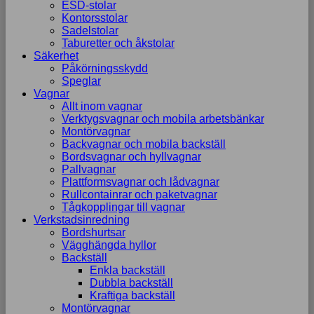
ESD-stolar
Kontorsstolar
Sadelstolar
Taburetter och åkstolar
Säkerhet
Påkörningsskydd
Speglar
Vagnar
Allt inom vagnar
Verktygsvagnar och mobila arbetsbänkar
Montörvagnar
Backvagnar och mobila backställ
Bordsvagnar och hyllvagnar
Pallvagnar
Plattformsvagnar och lådvagnar
Rullcontainrar och paketvagnar
Tågkopplingar till vagnar
Verkstadsinredning
Bordshurtsar
Vägghängda hyllor
Backställ
Enkla backställ
Dubbla backställ
Kraftiga backställ
Montörvagnar