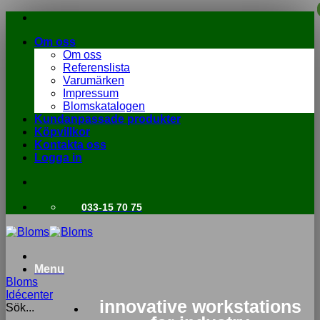
Skip
to
Om oss
content
Om oss
Referenslista
Varumärken
Impressum
Blomskatalogen
Kundanpassade produkter
Köpvillkor
Kontakta oss
Logga in
033-15 70 75
Menu
Bloms
Idécenter
innovative workstations
Sök...