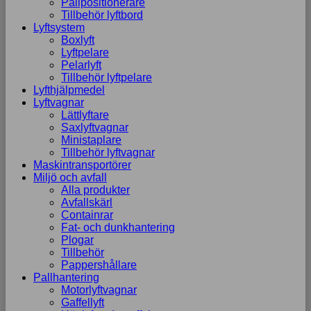
Pallpositionerare
Tillbehör lyftbord
Lyftsystem
Boxlyft
Lyftpelare
Pelarlyft
Tillbehör lyftpelare
Lyfthjälpmedel
Lyftvagnar
Lättlyftare
Saxlyftvagnar
Ministaplare
Tillbehör lyftvagnar
Maskintransportörer
Miljö och avfall
Alla produkter
Avfallskärl
Containrar
Fat- och dunkhantering
Plogar
Tillbehör
Pappershållare
Pallhantering
Motorlyftvagnar
Gaffellyft