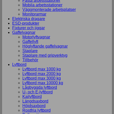
Fasta arbetsstationer
Mobila arbetsstationer
Väggmonterade arbetsplatser
Monitorarmar
Elektriska dragare
ESD-produkter
Fixturer och jiggar
Gaffelvagnar
Motorlyftvagnar
Gaffellyft
Höglyftande gaffelvagnar
Staplare
Staplare med gripverktyg
Tillbehör
Lyftbord
Lyftbord max 1000 kg
Lyftbord max 2000 kg
Lyftbord max 3000 kg
Lyftbord max 10000 kg
Lågbyggda lyftbord
U- och E-lyftbord
Kajlyftbord
Längdsaxbord
Höjdsaxbord
Rostfria lyftbord