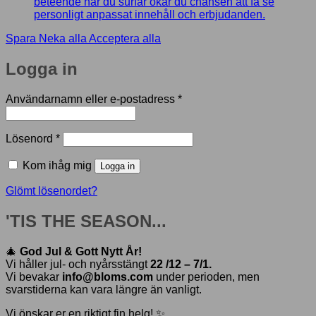
beteende när du surfar ökar du chansen att få se
personligt anpassat innehåll och erbjudanden.
Spara
Neka alla
Acceptera alla
Logga in
Obligatoriskt
Användarnamn eller e-postadress
*
Obligatoriskt
Lösenord
*
Kom ihåg mig
Logga in
Glömt lösenordet?
'TIS THE SEASON...
🎄
God Jul & Gott Nytt År!
Vi håller jul- och nyårsstängt
22 /12 – 7/1.
Vi bevakar
info@bloms.com
under perioden, men
svarstiderna kan vara längre än vanligt.
Vi önskar er en riktigt fin helg! ✨