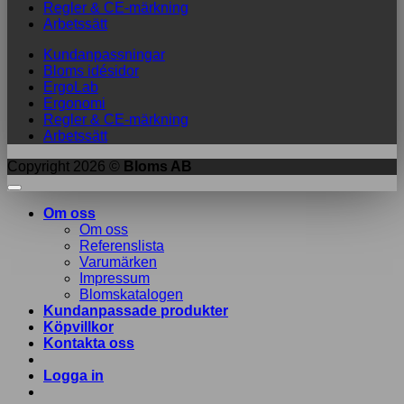
Regler & CE-märkning
Arbetssätt
Kundanpassningar
Bloms idésidor
ErgoLab
Ergonomi
Regler & CE-märkning
Arbetssätt
Copyright 2026 ©
Bloms AB
Om oss
Om oss
Referenslista
Varumärken
Impressum
Blomskatalogen
Kundanpassade produkter
Köpvillkor
Kontakta oss
Logga in