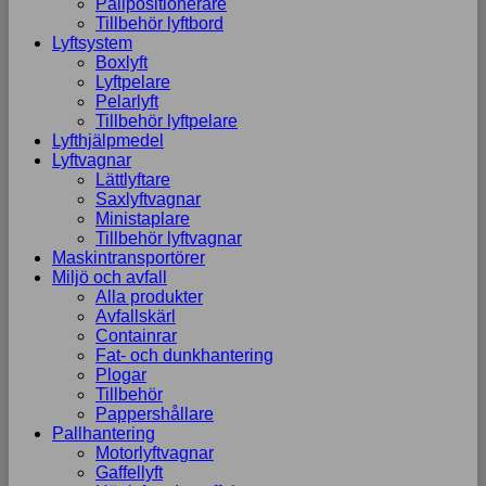
Pallpositionerare
Tillbehör lyftbord
Lyftsystem
Boxlyft
Lyftpelare
Pelarlyft
Tillbehör lyftpelare
Lyfthjälpmedel
Lyftvagnar
Lättlyftare
Saxlyftvagnar
Ministaplare
Tillbehör lyftvagnar
Maskintransportörer
Miljö och avfall
Alla produkter
Avfallskärl
Containrar
Fat- och dunkhantering
Plogar
Tillbehör
Pappershållare
Pallhantering
Motorlyftvagnar
Gaffellyft