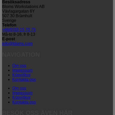
Besöksadress
Bloms Workstations AB
Vävlagargatan 6Y
507 30 Brämhult
Sverige
Telefon
+46(0)33-15 70 75
Må-to 8-16, fr 8-13
E-post
info@bloms.com
NAVIGATION
Om oss
Impressum
Köpvillkor
Kontakta oss
Om oss
Impressum
Köpvillkor
Kontakta oss
BESÖK OSS ÄVEN HÄR