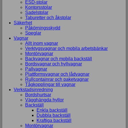
ESD-stolar
Kontorsstolar
Sadelstolar
Taburetter och åkstolar
Säkerhet
Påkörningsskydd
Speglar
Vagnar
Allt inom vagnar
Verktygsvagnar och mobila arbetsbänkar
Montörvagnar
Backvagnar och mobila backställ
Bordsvagnar och hyllvagnar
Pallvagnar
Plattformsvagnar och lådvagnar
Rullcontainrar och paketvagnar
Tågkopplingar till vagnar
Verkstadsinredning
Bordshurtsar
Vägghängda hyllor
Backställ
Enkla backställ
Dubbla backställ
Kraftiga backställ
Montörvagnar