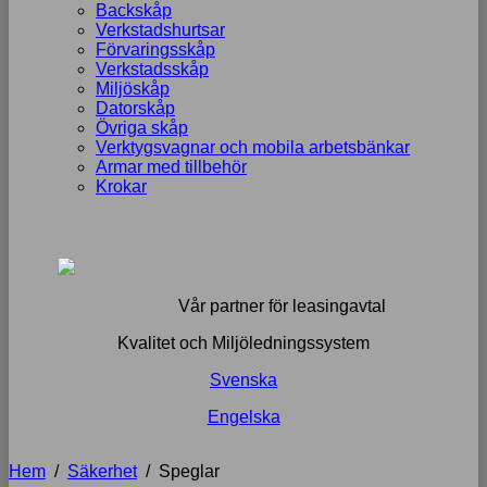
Backskåp
Verkstadshurtsar
Förvaringsskåp
Verkstadsskåp
Miljöskåp
Datorskåp
Övriga skåp
Verktygsvagnar och mobila arbetsbänkar
Armar med tillbehör
Krokar
Vår partner för leasingavtal
Kvalitet och Miljöledningssystem
Svenska
Engelska
Hem
/
Säkerhet
/
Speglar