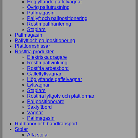
Höglyftande gaffelvagnar
Övrig pallutrustning
Pallmagasin
Pallyft och pallpositionering
Rostfri pallhantering
Staplare
Pallmagasin
Pallyft och pallpositionering
Plattformshissar
Rostfria produkter
Elektriska dragare
Rostfri pallvinkling
Rostfria arbetsbord
Gaffellyftvagnar
Höglyftande gaffelvagnar
Lyftvagnar
Staplare
Rostfria lyftgolv och plattformar
Pallpositionerare
Saxlyftbord
Vagnar
Pallmagasin
Rullbanor och bandtransport
Stolar
Alla stolar