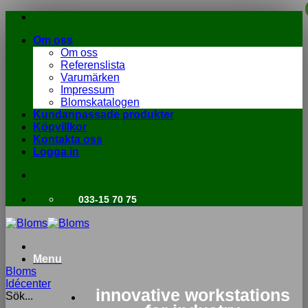
Skip
to
Om oss
content
Om oss
Referenslista
Varumärken
Impressum
Blomskatalogen
Kundanpassade produkter
Köpvillkor
Kontakta oss
Logga in
033-15 70 75
Menu
Bloms
Idécenter
innovative workstations
Sök...