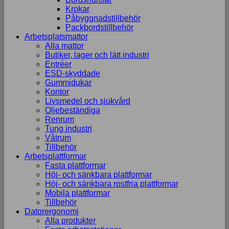
Krokar
Påbyggnadstillbehör
Packbordstillbehör
Arbetsplatsmattor
Alla mattor
Butiker, lager och lätt industri
Entréer
ESD-skyddade
Gummidukar
Kontor
Livsmedel och sjukvård
Oljebeständiga
Renrum
Tung industri
Våtrum
Tillbehör
Arbetsplattformar
Fasta plattformar
Höj- och sänkbara plattformar
Höj- och sänkbara rostfria plattformar
Mobila plattformar
Tillbehör
Datorergonomi
Alla produkter