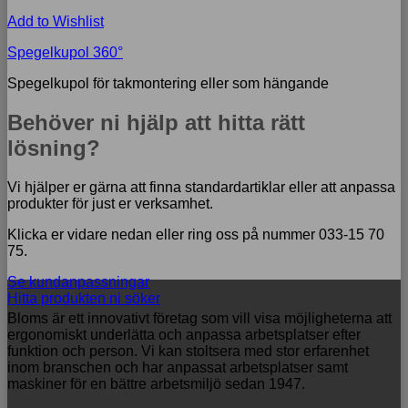
Add to Wishlist
Spegelkupol 360°
Spegelkupol för takmontering eller som hängande
Behöver ni hjälp att hitta rätt
lösning?
Vi hjälper er gärna att finna standardartiklar eller att anpassa
produkter för just er verksamhet.
Klicka er vidare nedan eller ring oss på nummer 033-15 70
75.
Se kundanpassningar
Hitta produkten ni söker
Bloms är ett innovativt företag som vill visa möjligheterna att
ergonomiskt underlätta och anpassa arbetsplatser efter
funktion och person. Vi kan stoltsera med stor erfarenhet
inom branschen och har anpassat arbetsplatser samt
maskiner för en bättre arbetsmiljö sedan 1947.