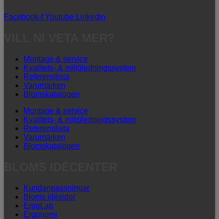
Facebook-f
Youtube
Linkedin
VILL NI VETA MER?
Montage & service
Kvalitets- & miljöledningssystem
Referenslista
Varumärken
Blomskatalogen
Montage & service
Kvalitets- & miljöledningssystem
Referenslista
Varumärken
Blomskatalogen
BLOMS IDÉCENTER
Kundanpassningar
Bloms idésidor
ErgoLab
Ergonomi