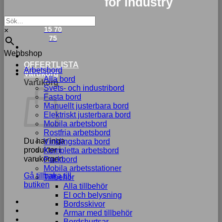
for industry
033-
15 70
×
75
Webbshop
OFFERTLISTA
Arbetsbord
Varukorg
Alla bord
Varukorg
Svets- och industribord
Fasta bord
Manuellt justerbara bord
Elektriskt justerbara bord
Mobila arbetsbord
Rostfria arbetsbord
Du har inga
Vinklingsbara bord
produkter i
Kompletta arbetsbord
varukorgen.
Packbord
Mobila arbetsstationer
Gå tillbaka till
Tillbehör
butiken
Alla tillbehör
El och belysning
Bordsskivor
Armar med tillbehör
Bordshurtsar