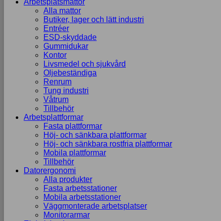
Arbetsplatsmattor
Alla mattor
Butiker, lager och lätt industri
Entréer
ESD-skyddade
Gummidukar
Kontor
Livsmedel och sjukvård
Oljebeständiga
Renrum
Tung industri
Våtrum
Tillbehör
Arbetsplattformar
Fasta plattformar
Höj- och sänkbara plattformar
Höj- och sänkbara rostfria plattformar
Mobila plattformar
Tillbehör
Datorergonomi
Alla produkter
Fasta arbetsstationer
Mobila arbetsstationer
Väggmonterade arbetsplatser
Monitorarmar