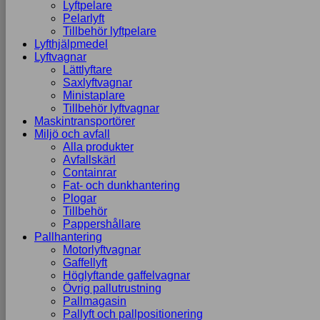
Lyftpelare
Pelarlyft
Tillbehör lyftpelare
Lyfthjälpmedel
Lyftvagnar
Lättlyftare
Saxlyftvagnar
Ministaplare
Tillbehör lyftvagnar
Maskintransportörer
Miljö och avfall
Alla produkter
Avfallskärl
Containrar
Fat- och dunkhantering
Plogar
Tillbehör
Pappershållare
Pallhantering
Motorlyftvagnar
Gaffellyft
Höglyftande gaffelvagnar
Övrig pallutrustning
Pallmagasin
Pallyft och pallpositionering