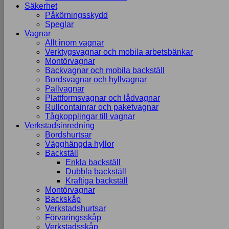
Säkerhet
Påkörningsskydd
Speglar
Vagnar
Allt inom vagnar
Verktygsvagnar och mobila arbetsbänkar
Montörvagnar
Backvagnar och mobila backställ
Bordsvagnar och hyllvagnar
Pallvagnar
Plattformsvagnar och lådvagnar
Rullcontainrar och paketvagnar
Tågkopplingar till vagnar
Verkstadsinredning
Bordshurtsar
Vägghängda hyllor
Backställ
Enkla backställ
Dubbla backställ
Kraftiga backställ
Montörvagnar
Backskåp
Verkstadshurtsar
Förvaringsskåp
Verkstadsskåp