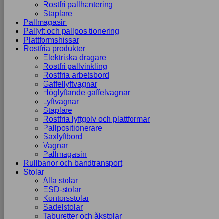
Rostfri pallhantering
Staplare
Pallmagasin
Pallyft och pallpositionering
Plattformshissar
Rostfria produkter
Elektriska dragare
Rostfri pallvinkling
Rostfria arbetsbord
Gaffellyftvagnar
Höglyftande gaffelvagnar
Lyftvagnar
Staplare
Rostfria lyftgolv och plattformar
Pallpositionerare
Saxlyftbord
Vagnar
Pallmagasin
Rullbanor och bandtransport
Stolar
Alla stolar
ESD-stolar
Kontorsstolar
Sadelstolar
Taburetter och åkstolar