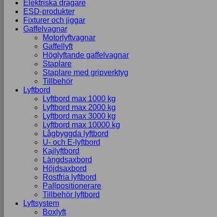
Elektriska dragare
ESD-produkter
Fixturer och jiggar
Gaffelvagnar
Motorlyftvagnar
Gaffellyft
Höglyftande gaffelvagnar
Staplare
Staplare med gripverktyg
Tillbehör
Lyftbord
Lyftbord max 1000 kg
Lyftbord max 2000 kg
Lyftbord max 3000 kg
Lyftbord max 10000 kg
Lågbyggda lyftbord
U- och E-lyftbord
Kajlyftbord
Längdsaxbord
Höjdsaxbord
Rostfria lyftbord
Pallpositionerare
Tillbehör lyftbord
Lyftsystem
Boxlyft