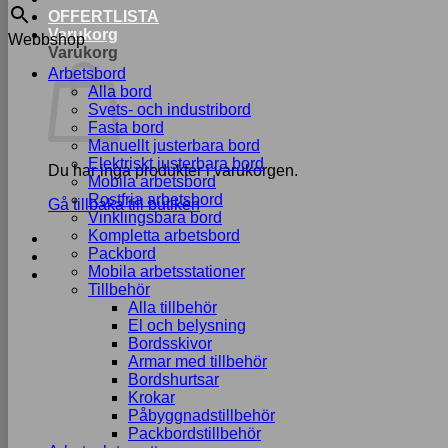
OFFERTLISTA
Varukorg
Webbshop
Varukorg
Arbetsbord
Alla bord
Svets- och industribord
Fasta bord
Manuellt justerbara bord
Elektriskt justerbara bord
Du har inga produkter i varukorgen.
Mobila arbetsbord
Rostfria arbetsbord
Gå tillbaka till butiken
Vinklingsbara bord
Kompletta arbetsbord
Packbord
Mobila arbetsstationer
Tillbehör
Alla tillbehör
El och belysning
Bordsskivor
Armar med tillbehör
Bordshurtsar
Krokar
Påbyggnadstillbehör
Packbordstillbehör