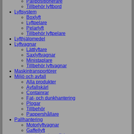
Pallpositionerare
Tillbehör lyftbord
Lyftsystem
Boxlyft
Lyftpelare
Pelarlyft
Tillbehör lyftpelare
Lyfthjälpmedel
Lyftvagnar
Lättlyftare
Saxlyftvagnar
Ministaplare
Tillbehör lyftvagnar
Maskintransportörer
Miljö och avfall
Alla produkter
Avfallskärl
Containrar
Fat- och dunkhantering
Plogar
Tillbehör
Pappershållare
Pallhantering
Motorlyftvagnar
Gaffellyft