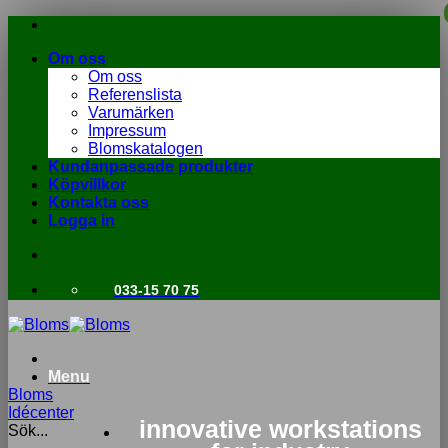
Skip
to
Om oss
content
Om oss
Referenslista
Varumärken
Impressum
Blomskatalogen
Kundanpassade produkter
Köpvillkor
Kontakta oss
Logga in
033-15 70 75
Menu
Bloms
Idécenter
innovative workstations
Sök...