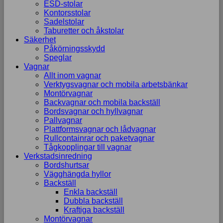
ESD-stolar
Kontorsstolar
Sadelstolar
Taburetter och åkstolar
Säkerhet
Påkörningsskydd
Speglar
Vagnar
Allt inom vagnar
Verktygsvagnar och mobila arbetsbänkar
Montörvagnar
Backvagnar och mobila backställ
Bordsvagnar och hyllvagnar
Pallvagnar
Plattformsvagnar och lådvagnar
Rullcontainrar och paketvagnar
Tågkopplingar till vagnar
Verkstadsinredning
Bordshurtsar
Vägghängda hyllor
Backställ
Enkla backställ
Dubbla backställ
Kraftiga backställ
Montörvagnar