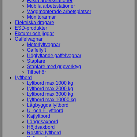
Fasta arbetsstationer
Mobila arbetsstationer
Väggmonterade arbetsplatser
Monitorarmar
Elektriska dragare
ESD-produkter
Fixturer och jiggar
Gaffelvagnar
Motorlyftvagnar
Gaffellyft
Höglyftande gaffelvagnar
Staplare
Staplare med gripverktyg
Tillbehör
Lyftbord
Lyftbord max 1000 kg
Lyftbord max 2000 kg
Lyftbord max 3000 kg
Lyftbord max 10000 kg
Lågbyggda lyftbord
U- och E-lyftbord
Kajlyftbord
Längdsaxbord
Höjdsaxbord
Rostfria lyftbord