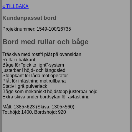
« TILLBAKA
Kundanpassat bord
Projektnummer: 1549-100/16735
Bord med rullar och båge
Träskiva med rostfri plåt på ovansidan
Rullar i bakkant
Båge för ”pick to light”-system
justerbar i höjd- och längdsled
Stoppkant för låda mot operatör
Plåt för infästning mot rullbana
Stativ i grå pulverlack
Båge som mekaniskt höjdstopp justerbar höjd
Extra skiva under bordsytan för avlastning
Mått: 1385×623 (Skiva: 1305×560)
Tot.höjd: 1400, Bordshöjd: 920