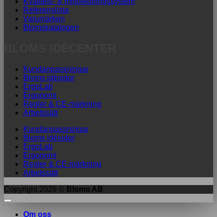
Kvalitets- & miljöledningssystem
Referenslista
Varumärken
Blomskatalogen
BLOMS IDÉCENTER
Kundanpassningar
Bloms idésidor
ErgoLab
Ergonomi
Regler & CE-märkning
Arbetssätt
Kundanpassningar
Bloms idésidor
ErgoLab
Ergonomi
Regler & CE-märkning
Arbetssätt
Copyright 2026 ©
Bloms AB
Om oss