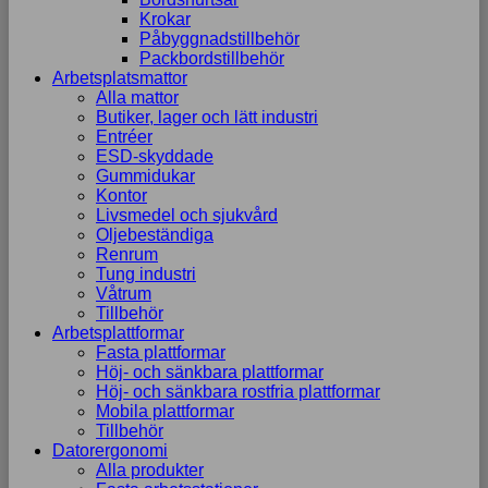
Krokar
Påbyggnadstillbehör
Packbordstillbehör
Arbetsplatsmattor
Alla mattor
Butiker, lager och lätt industri
Entréer
ESD-skyddade
Gummidukar
Kontor
Livsmedel och sjukvård
Oljebeständiga
Renrum
Tung industri
Våtrum
Tillbehör
Arbetsplattformar
Fasta plattformar
Höj- och sänkbara plattformar
Höj- och sänkbara rostfria plattformar
Mobila plattformar
Tillbehör
Datorergonomi
Alla produkter