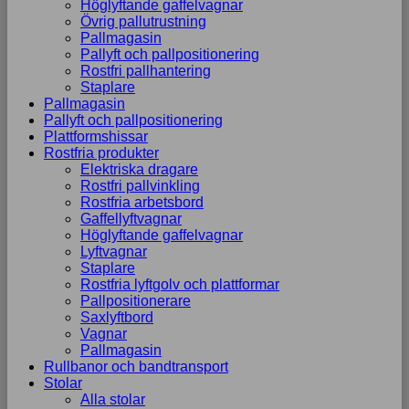
Höglyftande gaffelvagnar
Övrig pallutrustning
Pallmagasin
Pallyft och pallpositionering
Rostfri pallhantering
Staplare
Pallmagasin
Pallyft och pallpositionering
Plattformshissar
Rostfria produkter
Elektriska dragare
Rostfri pallvinkling
Rostfria arbetsbord
Gaffellyftvagnar
Höglyftande gaffelvagnar
Lyftvagnar
Staplare
Rostfria lyftgolv och plattformar
Pallpositionerare
Saxlyftbord
Vagnar
Pallmagasin
Rullbanor och bandtransport
Stolar
Alla stolar