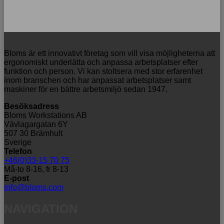
Bloms är ett innovativt företag som vill visa möjligheterna att
ergonomiskt underlätta och anpassa arbetsplatser efter
funktion och person. Vi kan stoltsera med stor erfarenhet
inom branschen och har anpassat arbetsplatser samt
maskiner för en bättre arbetsmiljö sedan 1947.
Besöksadress
Bloms Workstations AB
Vävlagargatan 6Y
507 30 Brämhult
Sverige
Telefon
+46(0)33-15 70 75
Må-to 8-16, fr 8-13
E-post
info@bloms.com
NAVIGATION