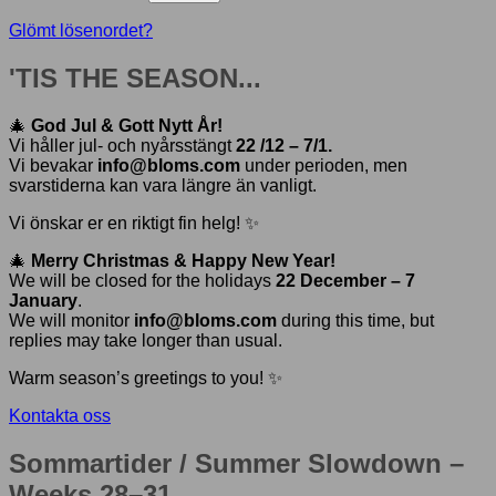
Glömt lösenordet?
'TIS THE SEASON...
🎄
God Jul & Gott Nytt År!
Vi håller jul- och nyårsstängt
22 /12 – 7/1.
Vi bevakar
info@bloms.com
under perioden, men
svarstiderna kan vara längre än vanligt.
Vi önskar er en riktigt fin helg! ✨
🎄
Merry Christmas & Happy New Year!
We will be closed for the holidays
22 December – 7
January
.
We will monitor
info@bloms.com
during this time, but
replies may take longer than usual.
Warm season’s greetings to you! ✨
Kontakta oss
Sommartider / Summer Slowdown –
Weeks 28–31