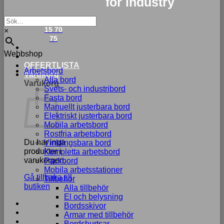
for industry
033-
15 70
×
75
Webbshop
OFFERTLISTA
Arbetsbord
Varukorg
Alla bord
Varukorg
Svets- och industribord
Fasta bord
Manuellt justerbara bord
Elektriskt justerbara bord
Mobila arbetsbord
Rostfria arbetsbord
Du har inga
Vinklingsbara bord
produkter i
Kompletta arbetsbord
varukorgen.
Packbord
Mobila arbetsstationer
Gå tillbaka till
Tillbehör
butiken
Alla tillbehör
El och belysning
Bordsskivor
Armar med tillbehör
Bordshurtsar