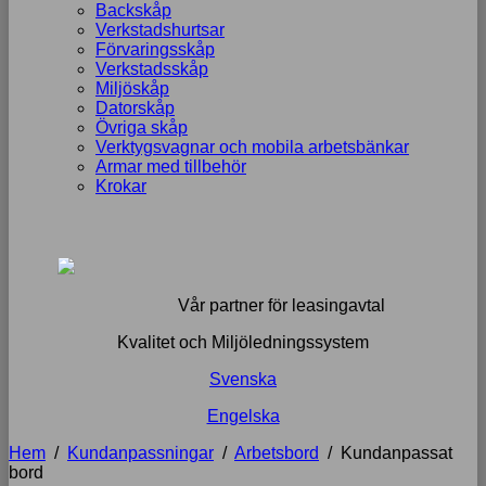
Backskåp
Verkstadshurtsar
Förvaringsskåp
Verkstadsskåp
Miljöskåp
Datorskåp
Övriga skåp
Verktygsvagnar och mobila arbetsbänkar
Armar med tillbehör
Krokar
Vår partner för leasingavtal
Kvalitet och Miljöledningssystem
Svenska
Engelska
Hem
/
Kundanpassningar
/
Arbetsbord
/
Kundanpassat
bord