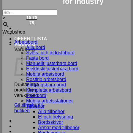
for industry
033-
15 70
×
75
Webbshop
OFFERTLISTA
Arbetsbord
Varukorg
Alla bord
Varukorg
Svets- och industribord
Fasta bord
Manuellt justerbara bord
Elektriskt justerbara bord
Mobila arbetsbord
Rostfria arbetsbord
Du har inga
Vinklingsbara bord
produkter i
Kompletta arbetsbord
varukorgen.
Packbord
Mobila arbetsstationer
Gå tillbaka till
Tillbehör
butiken
Alla tillbehör
El och belysning
Bordsskivor
Armar med tillbehör
Bordshurtsar