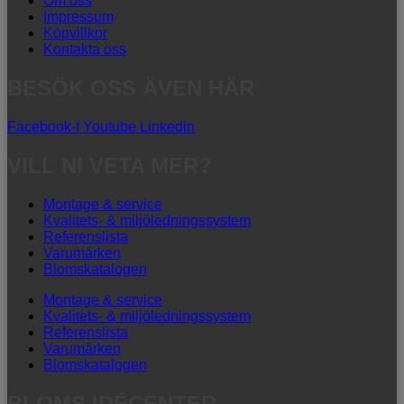
Om oss
Impressum
Köpvillkor
Kontakta oss
BESÖK OSS ÄVEN HÄR
Facebook-f
Youtube
Linkedin
VILL NI VETA MER?
Montage & service
Kvalitets- & miljöledningssystem
Referenslista
Varumärken
Blomskatalogen
Montage & service
Kvalitets- & miljöledningssystem
Referenslista
Varumärken
Blomskatalogen
BLOMS IDÉCENTER