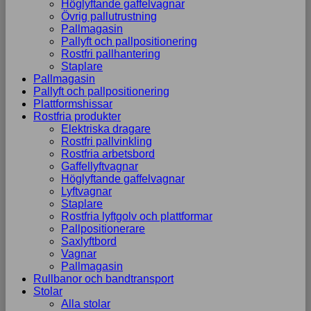
Höglyftande gaffelvagnar
Övrig pallutrustning
Pallmagasin
Pallyft och pallpositionering
Rostfri pallhantering
Staplare
Pallmagasin
Pallyft och pallpositionering
Plattformshissar
Rostfria produkter
Elektriska dragare
Rostfri pallvinkling
Rostfria arbetsbord
Gaffellyftvagnar
Höglyftande gaffelvagnar
Lyftvagnar
Staplare
Rostfria lyftgolv och plattformar
Pallpositionerare
Saxlyftbord
Vagnar
Pallmagasin
Rullbanor och bandtransport
Stolar
Alla stolar