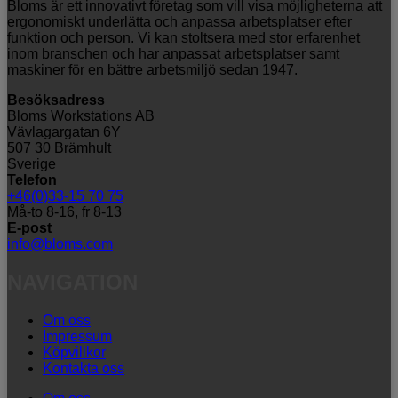
Bloms är ett innovativt företag som vill visa möjligheterna att
ergonomiskt underlätta och anpassa arbetsplatser efter
funktion och person. Vi kan stoltsera med stor erfarenhet
inom branschen och har anpassat arbetsplatser samt
maskiner för en bättre arbetsmiljö sedan 1947.
Besöksadress
Bloms Workstations AB
Vävlagargatan 6Y
507 30 Brämhult
Sverige
Telefon
+46(0)33-15 70 75
Må-to 8-16, fr 8-13
E-post
info@bloms.com
NAVIGATION
Om oss
Impressum
Köpvillkor
Kontakta oss