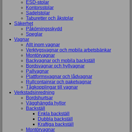
ESD-stolar
Kontorsstolar
Sadelstolar
Taburetter och åkstolar
Säkerhet
Påkörningsskydd
Speglar
Vagnar
Allt inom vagnar
Verktygsvagnar och mobila arbetsbänkar
Montörvagnar
Backvagnar och mobila backställ
Bordsvagnar och hyllvagnar
Pallvagnar
Plattformsvagnar och lådvagnar
Rullcontainrar och paketvagnar
Tågkopplingar till vagnar
Verkstadsinredning
Bordshurtsar
Vägghängda hyllor
Backställ
Enkla backställ
Dubbla backställ
Kraftiga backställ
Montörvagnar