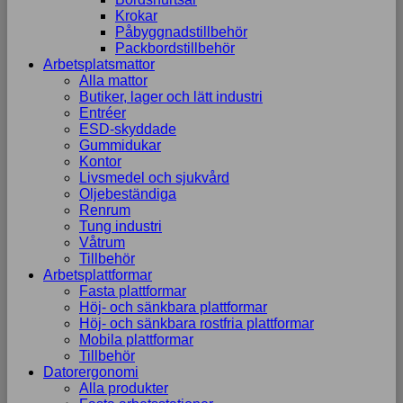
Krokar
Påbyggnadstillbehör
Packbordstillbehör
Arbetsplatsmattor
Alla mattor
Butiker, lager och lätt industri
Entréer
ESD-skyddade
Gummidukar
Kontor
Livsmedel och sjukvård
Oljebeständiga
Renrum
Tung industri
Våtrum
Tillbehör
Arbetsplattformar
Fasta plattformar
Höj- och sänkbara plattformar
Höj- och sänkbara rostfria plattformar
Mobila plattformar
Tillbehör
Datorergonomi
Alla produkter