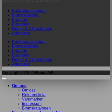
Kundanpassningar
Bloms idésidor
ErgoLab
Ergonomi
Regler & CE-märkning
Arbetssätt
Kundanpassningar
Bloms idésidor
ErgoLab
Ergonomi
Regler & CE-märkning
Arbetssätt
Copyright 2026 ©
Bloms AB
Om oss
Om oss
Referenslista
Varumärken
Impressum
Blomskatalogen