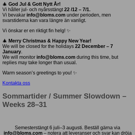
🎄
God Jul & Gott Nytt År!
Vi håller jul- och nyårsstängt
22 /12 – 7/1.
Vi bevakar
info@bloms.com
under perioden, men
svarstiderna kan vara längre än vanligt.
Vi önskar er en riktigt fin helg! ✨
🎄
Merry Christmas & Happy New Year!
We will be closed for the holidays
22 December – 7
January
.
We will monitor
info@bloms.com
during this time, but
replies may take longer than usual.
Warm season’s greetings to you! ✨
Kontakta oss
Sommartider / Summer Slowdown –
Weeks 28–31
Semesterstängt 6 juli–3 augusti. Beställ gärna via
info@bloms.com
– notera att leveranser och svar kan dröja