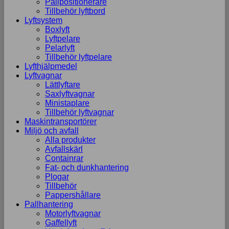
Pallpositionerare
Tillbehör lyftbord
Lyftsystem
Boxlyft
Lyftpelare
Pelarlyft
Tillbehör lyftpelare
Lyfthjälpmedel
Lyftvagnar
Lättlyftare
Saxlyftvagnar
Ministaplare
Tillbehör lyftvagnar
Maskintransportörer
Miljö och avfall
Alla produkter
Avfallskärl
Containrar
Fat- och dunkhantering
Plogar
Tillbehör
Pappershållare
Pallhantering
Motorlyftvagnar
Gaffellyft