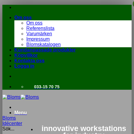
Skip
to
Om oss
content
Om oss
Referenslista
Varumärken
Impressum
Blomskatalogen
Kundanpassade produkter
Köpvillkor
Kontakta oss
Logga in
033-15 70 75
Menu
Bloms
Idécenter
innovative workstations
Sök...