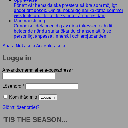
Upplevelse
För att vår hemsida ska prestera så bra som möjligt
under ditt besök. Om du nekar de här kakorna kommer
viss funktionalitet att försvinna från hemsidan.
Marknadsföring
Genom att dela med dig av dina intressen och ditt
beteende när du surfar ökar du chansen att få se
personligt anpassat innehåll och erbjudanden.
Spara
Neka alla
Acceptera alla
Logga in
Obligatoriskt
Användarnamn eller e-postadress
*
Obligatoriskt
Lösenord
*
Kom ihåg mig
Logga in
Glömt lösenordet?
'TIS THE SEASON...