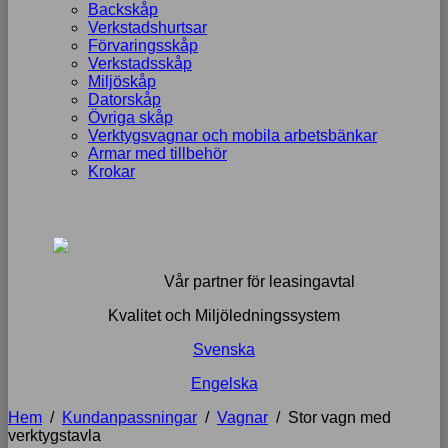
Backskåp
Verkstadshurtsar
Förvaringsskåp
Verkstadsskåp
Miljöskåp
Datorskåp
Övriga skåp
Verktygsvagnar och mobila arbetsbänkar
Armar med tillbehör
Krokar
Vår partner för leasingavtal
Kvalitet och Miljöledningssystem
Svenska
Engelska
Hem
/
Kundanpassningar
/
Vagnar
/
Stor vagn med
verktygstavla