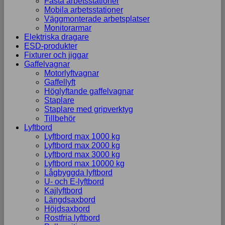
Fasta arbetsstationer
Mobila arbetsstationer
Väggmonterade arbetsplatser
Monitorarmar
Elektriska dragare
ESD-produkter
Fixturer och jiggar
Gaffelvagnar
Motorlyftvagnar
Gaffellyft
Höglyftande gaffelvagnar
Staplare
Staplare med gripverktyg
Tillbehör
Lyftbord
Lyftbord max 1000 kg
Lyftbord max 2000 kg
Lyftbord max 3000 kg
Lyftbord max 10000 kg
Lågbyggda lyftbord
U- och E-lyftbord
Kajlyftbord
Längdsaxbord
Höjdsaxbord
Rostfria lyftbord