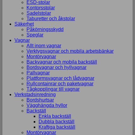
ESD-stolar
Kontorsstolar
Sadelstolar
Taburetter och åkstolar
Säkerhet
Påkörningsskydd
Speglar
Vagnar
Allt inom vagnar
Verktygsvagnar och mobila arbetsbänkar
Montörvagnar
Backvagnar och mobila backställ
Bordsvagnar och hyllvagnar
Pallvagnar
Plattformsvagnar och lådvagnar
Rullcontainrar och paketvagnar
Tågkopplingar till vagnar
Verkstadsinredning
Bordshurtsar
Vägghängda hyllor
Backställ
Enkla backställ
Dubbla backställ
Kraftiga backställ
Montörvagnar