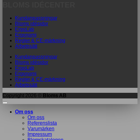
BLOMS IDÉCENTER
Kundanpassningar
Bloms idésidor
ErgoLab
Ergonomi
Regler & CE-märkning
Arbetssätt
Kundanpassningar
Bloms idésidor
ErgoLab
Ergonomi
Regler & CE-märkning
Arbetssätt
Copyright 2026 ©
Bloms AB
Om oss
Om oss
Referenslista
Varumärken
Impressum
Blomskatalogen