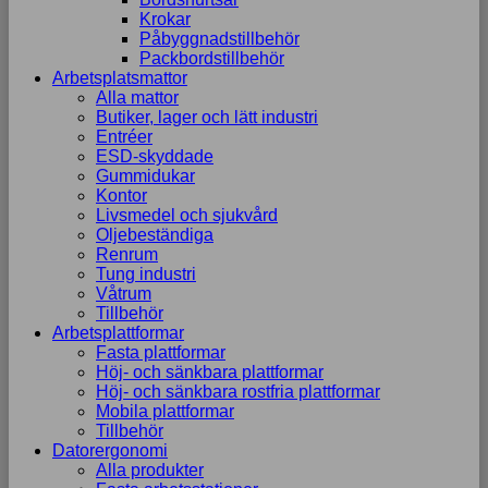
Krokar
Påbyggnadstillbehör
Packbordstillbehör
Arbetsplatsmattor
Alla mattor
Butiker, lager och lätt industri
Entréer
ESD-skyddade
Gummidukar
Kontor
Livsmedel och sjukvård
Oljebeständiga
Renrum
Tung industri
Våtrum
Tillbehör
Arbetsplattformar
Fasta plattformar
Höj- och sänkbara plattformar
Höj- och sänkbara rostfria plattformar
Mobila plattformar
Tillbehör
Datorergonomi
Alla produkter