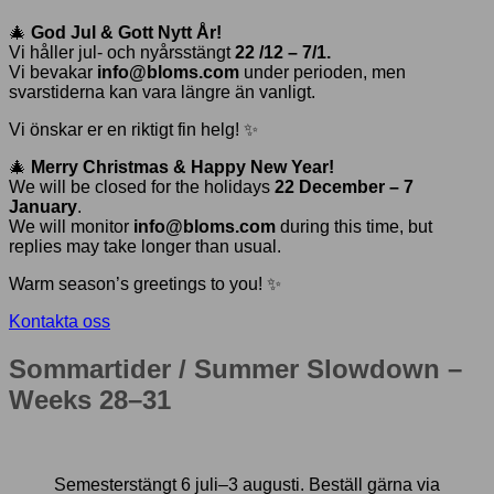
🎄
God Jul & Gott Nytt År!
Vi håller jul- och nyårsstängt
22 /12 – 7/1.
Vi bevakar
info@bloms.com
under perioden, men
svarstiderna kan vara längre än vanligt.
Vi önskar er en riktigt fin helg! ✨
🎄
Merry Christmas & Happy New Year!
We will be closed for the holidays
22 December – 7
January
.
We will monitor
info@bloms.com
during this time, but
replies may take longer than usual.
Warm season’s greetings to you! ✨
Kontakta oss
Sommartider / Summer Slowdown –
Weeks 28–31
Semesterstängt 6 juli–3 augusti. Beställ gärna via