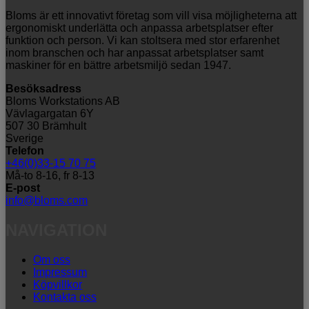
Bloms är ett innovativt företag som vill visa möjligheterna att
ergonomiskt underlätta och anpassa arbetsplatser efter
funktion och person. Vi kan stoltsera med stor erfarenhet
inom branschen och har anpassat arbetsplatser samt
maskiner för en bättre arbetsmiljö sedan 1947.
Besöksadress
Bloms Workstations AB
Vävlagargatan 6Y
507 30 Brämhult
Sverige
Telefon
+46(0)33-15 70 75
Må-to 8-16, fr 8-13
E-post
info@bloms.com
NAVIGATION
Om oss
Impressum
Köpvillkor
Kontakta oss