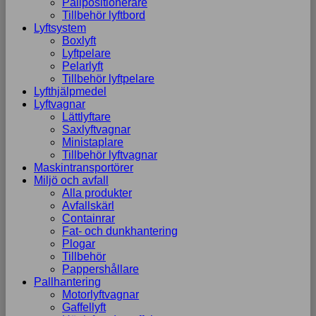
Pallpositionerare
Tillbehör lyftbord
Lyftsystem
Boxlyft
Lyftpelare
Pelarlyft
Tillbehör lyftpelare
Lyfthjälpmedel
Lyftvagnar
Lättlyftare
Saxlyftvagnar
Ministaplare
Tillbehör lyftvagnar
Maskintransportörer
Miljö och avfall
Alla produkter
Avfallskärl
Containrar
Fat- och dunkhantering
Plogar
Tillbehör
Pappershållare
Pallhantering
Motorlyftvagnar
Gaffellyft