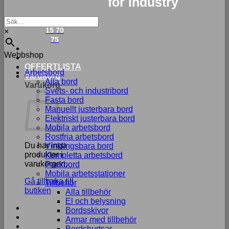
for industry
033-
15 70
×
75
Webbshop
OFFERTLISTA
Arbetsbord
Varukorg
Alla bord
Varukorg
Svets- och industribord
Fasta bord
Manuellt justerbara bord
Elektriskt justerbara bord
Mobila arbetsbord
Rostfria arbetsbord
Du har inga
Vinklingsbara bord
produkter i
Kompletta arbetsbord
varukorgen.
Packbord
Mobila arbetsstationer
Gå tillbaka till
Tillbehör
butiken
Alla tillbehör
El och belysning
Bordsskivor
Armar med tillbehör
Bordshurtsar