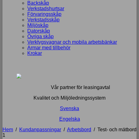
Backskåp
Verkstadshurtsar
Förvaringsskåp
Verkstadsskåp
Miljöskåp
Datorskåp
Övriga skåp
Verktygsvagnar och mobila arbetsbänkar
Armar med tillbehör
Krokar
Vår partner för leasingavtal
Kvalitet och Miljöledningssystem
Svenska
Engelska
Hem
/
Kundanpassningar
/
Arbetsbord
/
Test- och mätbord
1