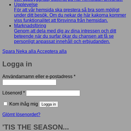
Upplevelse
För att vår hemsida ska prestera så bra som möjligt
under ditt besök. Om du nekar de här kakorna kommer
viss funktionalitet att försvinna från hemsidan.
Marknadsföring
Genom att dela med dig av dina intressen och ditt
beteende när du surfar ökar du chansen att få se
personligt anpassat innehåll och erbjudanden.
Spara
Neka alla
Acceptera alla
Logga in
Obligatoriskt
Användarnamn eller e-postadress
*
Obligatoriskt
Lösenord
*
Kom ihåg mig
Logga in
Glömt lösenordet?
'TIS THE SEASON...