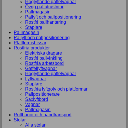
Höglyftande gaffelvagnar
Övrig pallutrustning
Pallmagasin
Pallyft och pallpositionering
Rostfri pallhantering
Staplare
Pallmagasin
Pallyft och pallpositionering
Plattformshissar
Rostfria produkter
Elektriska dragare
Rostfri pallvinkling
Rostfria arbetsbord
Gaffellyftvagnar
Höglyftande gaffelvagnar
Lyftvagnar
Staplare
Rostfria lyftgolv och plattformar
Pallpositionerare
Saxlyftbord
Vagnar
Pallmagasin
Rullbanor och bandtransport
Stolar
Alla stolar