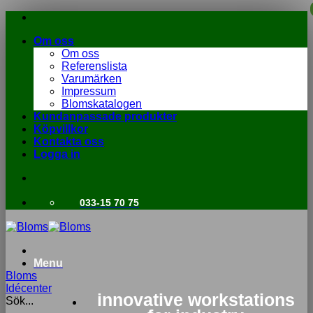
Skip
to
Om oss
content
Om oss
Referenslista
Varumärken
Impressum
Blomskatalogen
Kundanpassade produkter
Köpvillkor
Kontakta oss
Logga in
033-15 70 75
Menu
Bloms
Idécenter
innovative workstations
Sök...