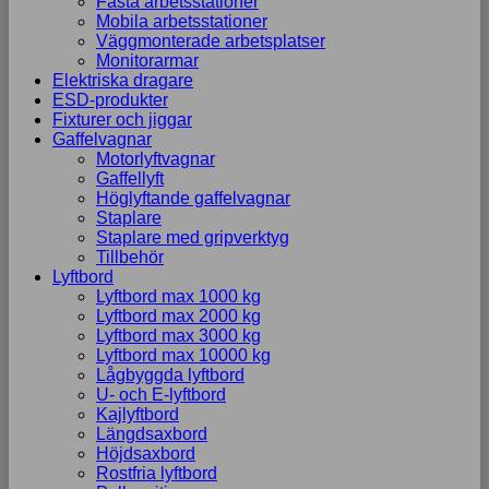
Fasta arbetsstationer
Mobila arbetsstationer
Väggmonterade arbetsplatser
Monitorarmar
Elektriska dragare
ESD-produkter
Fixturer och jiggar
Gaffelvagnar
Motorlyftvagnar
Gaffellyft
Höglyftande gaffelvagnar
Staplare
Staplare med gripverktyg
Tillbehör
Lyftbord
Lyftbord max 1000 kg
Lyftbord max 2000 kg
Lyftbord max 3000 kg
Lyftbord max 10000 kg
Lågbyggda lyftbord
U- och E-lyftbord
Kajlyftbord
Längdsaxbord
Höjdsaxbord
Rostfria lyftbord