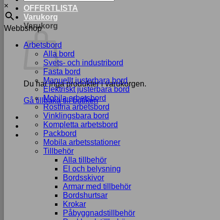
×
OFFERTLISTA
Varukorg
Varukorg
Webbshop
Arbetsbord
Alla bord
Svets- och industribord
Fasta bord
Manuellt justerbara bord
Du har inga produkter i varukorgen.
Elektriskt justerbara bord
Mobila arbetsbord
Gå tillbaka till butiken
Rostfria arbetsbord
Vinklingsbara bord
Kompletta arbetsbord
Packbord
Mobila arbetsstationer
Tillbehör
Alla tillbehör
El och belysning
Bordsskivor
Armar med tillbehör
Bordshurtsar
Krokar
Påbyggnadstillbehör