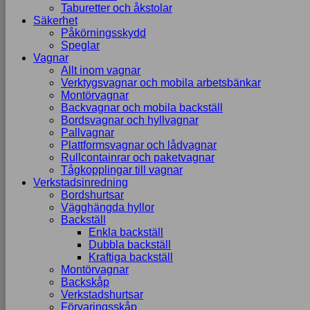
Taburetter och åkstolar
Säkerhet
Påkörningsskydd
Speglar
Vagnar
Allt inom vagnar
Verktygsvagnar och mobila arbetsbänkar
Montörvagnar
Backvagnar och mobila backställ
Bordsvagnar och hyllvagnar
Pallvagnar
Plattformsvagnar och lådvagnar
Rullcontainrar och paketvagnar
Tågkopplingar till vagnar
Verkstadsinredning
Bordshurtsar
Vägghängda hyllor
Backställ
Enkla backställ
Dubbla backställ
Kraftiga backställ
Montörvagnar
Backskåp
Verkstadshurtsar
Förvaringsskåp