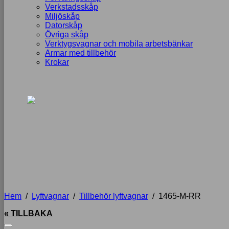
Verkstadsskåp
Miljöskåp
Datorskåp
Övriga skåp
Verktygsvagnar och mobila arbetsbänkar
Armar med tillbehör
Krokar
Hem
/
Lyftvagnar
/
Tillbehör lyftvagnar
/
1465-M-RR
« TILLBAKA