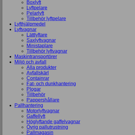
Boxlyft
Lyftpelare
Pelarlyft
Tillbehör lyftpelare
Lyfthjälpmedel
Lyftvagnar
Lättlyftare
Saxlyftvagnar
Ministaplare
Tillbehör lyftvagnar
Maskintransportörer
Miljö och avfall
Alla produkter
Avfallskärl
Containrar
Fat- och dunkhantering
Plogar
Tillbehör
Pappershållare
Pallhantering
Motorlyftvagnar
Gaffellyft
Höglyftande gaffelvagnar
Övrig pallutrustning
Pallmagasin