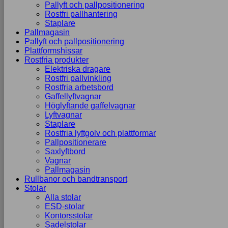
Pallyft och pallpositionering
Rostfri pallhantering
Staplare
Pallmagasin
Pallyft och pallpositionering
Plattformshissar
Rostfria produkter
Elektriska dragare
Rostfri pallvinkling
Rostfria arbetsbord
Gaffellyftvagnar
Höglyftande gaffelvagnar
Lyftvagnar
Staplare
Rostfria lyftgolv och plattformar
Pallpositionerare
Saxlyftbord
Vagnar
Pallmagasin
Rullbanor och bandtransport
Stolar
Alla stolar
ESD-stolar
Kontorsstolar
Sadelstolar