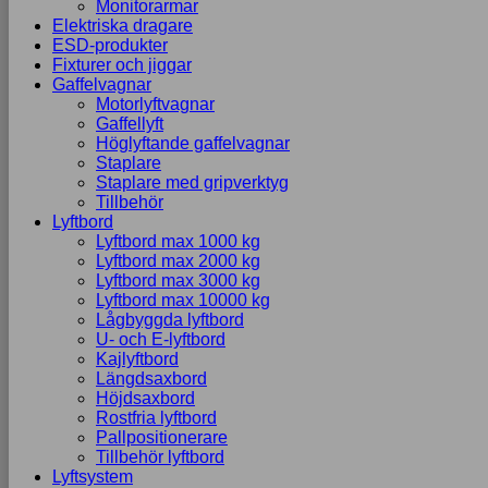
Monitorarmar
Elektriska dragare
ESD-produkter
Fixturer och jiggar
Gaffelvagnar
Motorlyftvagnar
Gaffellyft
Höglyftande gaffelvagnar
Staplare
Staplare med gripverktyg
Tillbehör
Lyftbord
Lyftbord max 1000 kg
Lyftbord max 2000 kg
Lyftbord max 3000 kg
Lyftbord max 10000 kg
Lågbyggda lyftbord
U- och E-lyftbord
Kajlyftbord
Längdsaxbord
Höjdsaxbord
Rostfria lyftbord
Pallpositionerare
Tillbehör lyftbord
Lyftsystem