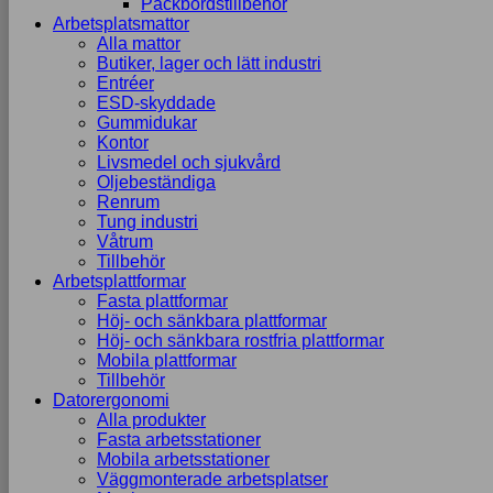
Packbordstillbehör
Arbetsplatsmattor
Alla mattor
Butiker, lager och lätt industri
Entréer
ESD-skyddade
Gummidukar
Kontor
Livsmedel och sjukvård
Oljebeständiga
Renrum
Tung industri
Våtrum
Tillbehör
Arbetsplattformar
Fasta plattformar
Höj- och sänkbara plattformar
Höj- och sänkbara rostfria plattformar
Mobila plattformar
Tillbehör
Datorergonomi
Alla produkter
Fasta arbetsstationer
Mobila arbetsstationer
Väggmonterade arbetsplatser