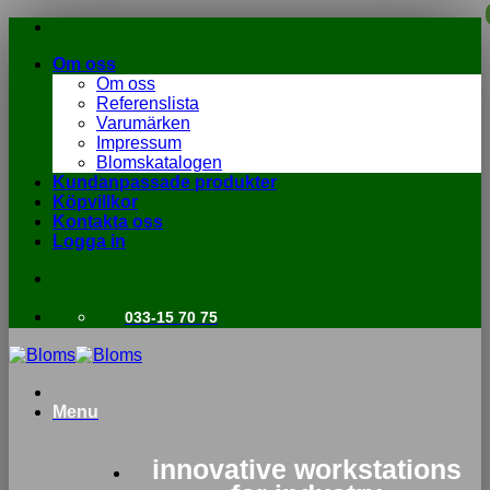
Skip
to
Om oss
content
Om oss
Referenslista
Varumärken
Impressum
Blomskatalogen
Kundanpassade produkter
Köpvillkor
Kontakta oss
Logga in
033-15 70 75
Menu
innovative workstations