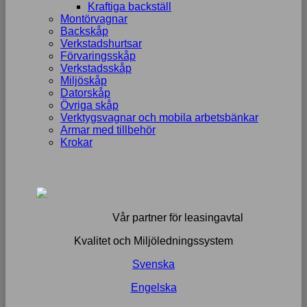
Kraftiga backställ
Montörvagnar
Backskåp
Verkstadshurtsar
Förvaringsskåp
Verkstadsskåp
Miljöskåp
Datorskåp
Övriga skåp
Verktygsvagnar och mobila arbetsbänkar
Armar med tillbehör
Krokar
Vår partner för leasingavtal
Kvalitet och Miljöledningssystem
Svenska
Engelska