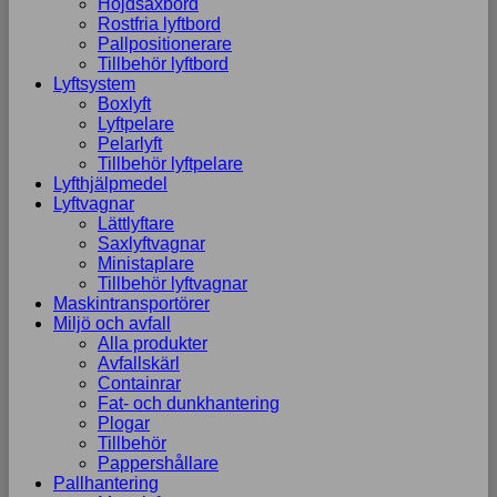
Höjdsaxbord
Rostfria lyftbord
Pallpositionerare
Tillbehör lyftbord
Lyftsystem
Boxlyft
Lyftpelare
Pelarlyft
Tillbehör lyftpelare
Lyfthjälpmedel
Lyftvagnar
Lättlyftare
Saxlyftvagnar
Ministaplare
Tillbehör lyftvagnar
Maskintransportörer
Miljö och avfall
Alla produkter
Avfallskärl
Containrar
Fat- och dunkhantering
Plogar
Tillbehör
Pappershållare
Pallhantering