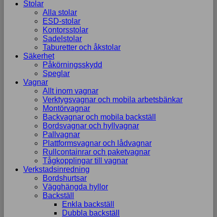
Stolar
Alla stolar
ESD-stolar
Kontorsstolar
Sadelstolar
Taburetter och åkstolar
Säkerhet
Påkörningsskydd
Speglar
Vagnar
Allt inom vagnar
Verktygsvagnar och mobila arbetsbänkar
Montörvagnar
Backvagnar och mobila backställ
Bordsvagnar och hyllvagnar
Pallvagnar
Plattformsvagnar och lådvagnar
Rullcontainrar och paketvagnar
Tågkopplingar till vagnar
Verkstadsinredning
Bordshurtsar
Vägghängda hyllor
Backställ
Enkla backställ
Dubbla backställ