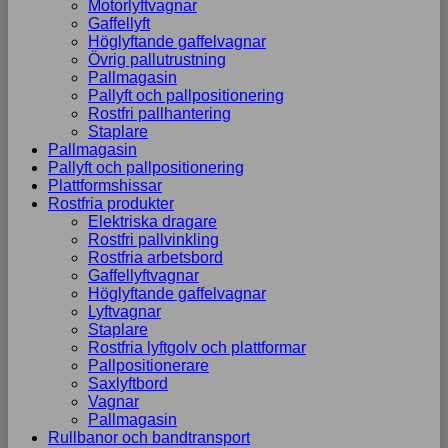
Motorlyftvagnar
Gaffellyft
Höglyftande gaffelvagnar
Övrig pallutrustning
Pallmagasin
Pallyft och pallpositionering
Rostfri pallhantering
Staplare
Pallmagasin
Pallyft och pallpositionering
Plattformshissar
Rostfria produkter
Elektriska dragare
Rostfri pallvinkling
Rostfria arbetsbord
Gaffellyftvagnar
Höglyftande gaffelvagnar
Lyftvagnar
Staplare
Rostfria lyftgolv och plattformar
Pallpositionerare
Saxlyftbord
Vagnar
Pallmagasin
Rullbanor och bandtransport