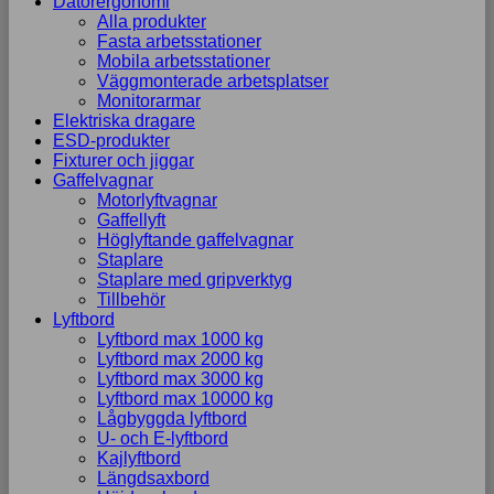
Datorergonomi
Alla produkter
Fasta arbetsstationer
Mobila arbetsstationer
Väggmonterade arbetsplatser
Monitorarmar
Elektriska dragare
ESD-produkter
Fixturer och jiggar
Gaffelvagnar
Motorlyftvagnar
Gaffellyft
Höglyftande gaffelvagnar
Staplare
Staplare med gripverktyg
Tillbehör
Lyftbord
Lyftbord max 1000 kg
Lyftbord max 2000 kg
Lyftbord max 3000 kg
Lyftbord max 10000 kg
Lågbyggda lyftbord
U- och E-lyftbord
Kajlyftbord
Längdsaxbord