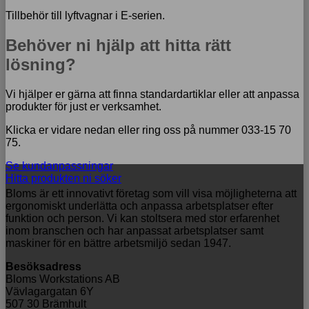
Tillbehör till lyftvagnar i E-serien.
Behöver ni hjälp att hitta rätt
lösning?
Vi hjälper er gärna att finna standardartiklar eller att anpassa
produkter för just er verksamhet.
Klicka er vidare nedan eller ring oss på nummer 033-15 70
75.
Se kundanpassningar
Hitta produkten ni söker
Bloms är ett innovativt företag som vill visa möjligheterna att
ergonomiskt underlätta och anpassa arbetsplatser efter
funktion och person. Vi kan stoltsera med stor erfarenhet
inom branschen och har anpassat arbetsplatser samt
maskiner för en bättre arbetsmiljö sedan 1947.
Besöksadress
Bloms Workstations AB
Vävlagargatan 6Y
507 30 Brämhult