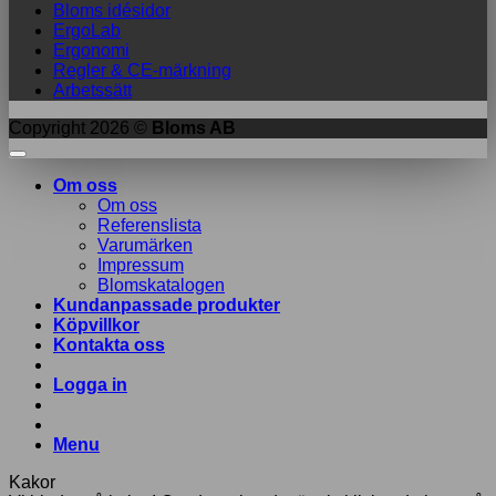
Bloms idésidor
ErgoLab
Ergonomi
Regler & CE-märkning
Arbetssätt
Copyright 2026 ©
Bloms AB
Om oss
Om oss
Referenslista
Varumärken
Impressum
Blomskatalogen
Kundanpassade produkter
Köpvillkor
Kontakta oss
Logga in
Menu
Kakor