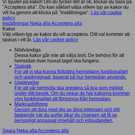
Vi bjuder på kakor! Om du tycker det är ok, klickar du bara på
"Acceptera alla". Du kan såklart välja vilken typ av kakor du
vill ha genom att klicka på "Inställningar".
Läs vår cookie
policy
Inställningar
Neka alla
Acceptera alla
Kakor
Välj vilken typ av kakor du vill acceptera. Ditt val kommer att
sparas i ett år.
Läs vår cookie policy
Nödvändiga
Dessa kakor går inte att välja bort. De behövs för att
hemsidan över huvud taget ska fungera.
Statistik
För att vi ska kunna förbättra hemsidans funktionalitet
och uppbyggnad, baserat på hur hemsidan används.
Upplevelse
För att vår hemsida ska prestera så bra som möjligt
under ditt besök. Om du nekar de här kakorna kommer
viss funktionalitet att försvinna från hemsidan.
Marknadsföring
Genom att dela med dig av dina intressen och ditt
beteende när du surfar ökar du chansen att få se
personligt anpassat innehåll och erbjudanden.
Spara
Neka alla
Acceptera alla