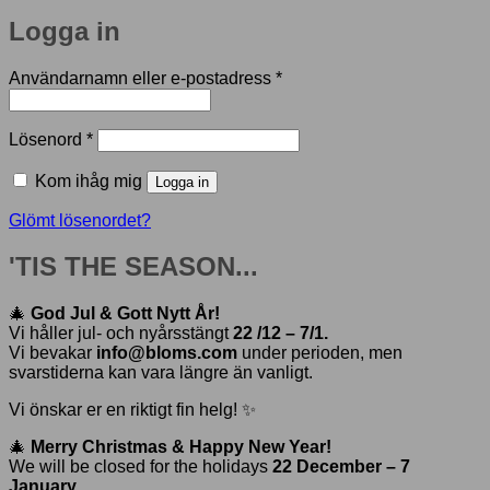
Logga in
Obligatoriskt
Användarnamn eller e-postadress
*
Obligatoriskt
Lösenord
*
Kom ihåg mig
Logga in
Glömt lösenordet?
'TIS THE SEASON...
🎄
God Jul & Gott Nytt År!
Vi håller jul- och nyårsstängt
22 /12 – 7/1.
Vi bevakar
info@bloms.com
under perioden, men
svarstiderna kan vara längre än vanligt.
Vi önskar er en riktigt fin helg! ✨
🎄
Merry Christmas & Happy New Year!
We will be closed for the holidays
22 December – 7
January
.