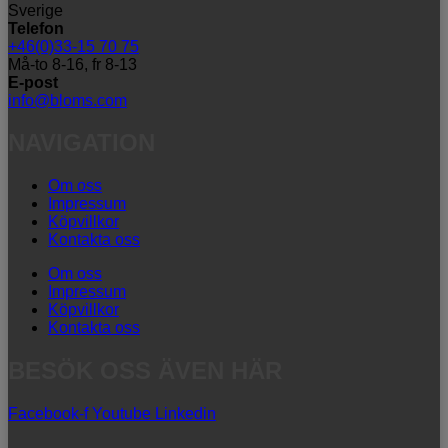
Sverige
Telefon
+46(0)33-15 70 75
Må-to 8-16, fr 8-13
E-post
info@bloms.com
NAVIGATION
Om oss
Impressum
Köpvillkor
Kontakta oss
Om oss
Impressum
Köpvillkor
Kontakta oss
BESÖK OSS ÄVEN HÄR
Facebook-f
Youtube
Linkedin