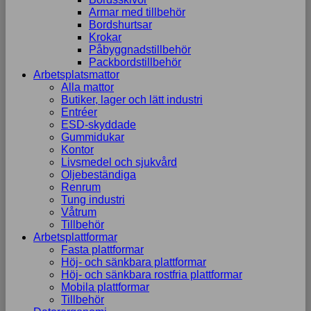
Armar med tillbehör
Bordshurtsar
Krokar
Påbyggnadstillbehör
Packbordstillbehör
Arbetsplatsmattor
Alla mattor
Butiker, lager och lätt industri
Entréer
ESD-skyddade
Gummidukar
Kontor
Livsmedel och sjukvård
Oljebeständiga
Renrum
Tung industri
Våtrum
Tillbehör
Arbetsplattformar
Fasta plattformar
Höj- och sänkbara plattformar
Höj- och sänkbara rostfria plattformar
Mobila plattformar
Tillbehör