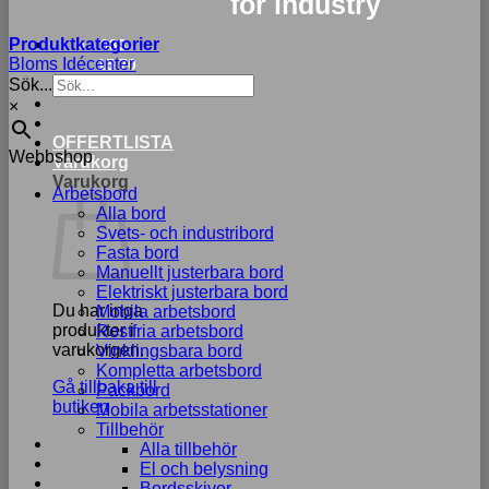
for industry
Produktkategorier
033-
Bloms Idécenter
15 70
Sök...
75
×
OFFERTLISTA
Webbshop
Varukorg
Varukorg
Arbetsbord
Alla bord
Svets- och industribord
Fasta bord
Manuellt justerbara bord
Elektriskt justerbara bord
Du har inga
Mobila arbetsbord
produkter i
Rostfria arbetsbord
varukorgen.
Vinklingsbara bord
Kompletta arbetsbord
Gå tillbaka till
Packbord
butiken
Mobila arbetsstationer
Tillbehör
Alla tillbehör
El och belysning
Bordsskivor