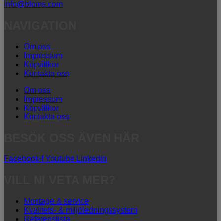
info@bloms.com
NAVIGATION
Om oss
Impressum
Köpvillkor
Kontakta oss
Om oss
Impressum
Köpvillkor
Kontakta oss
BESÖK OSS ÄVEN HÄR
Facebook-f
Youtube
Linkedin
VILL NI VETA MER?
Montage & service
Kvalitets- & miljöledningssystem
Referenslista