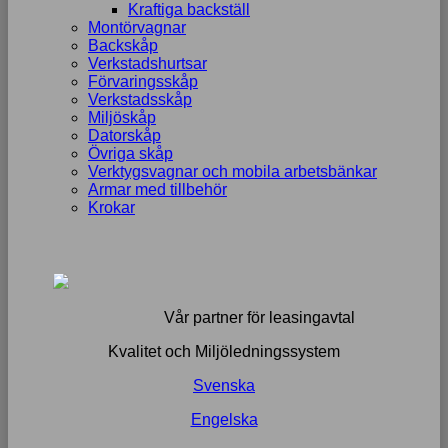
Kraftiga backställ
Montörvagnar
Backskåp
Verkstadshurtsar
Förvaringsskåp
Verkstadsskåp
Miljöskåp
Datorskåp
Övriga skåp
Verktygsvagnar och mobila arbetsbänkar
Armar med tillbehör
Krokar
Vår partner för leasingavtal
Kvalitet och Miljöledningssystem
Svenska
Engelska