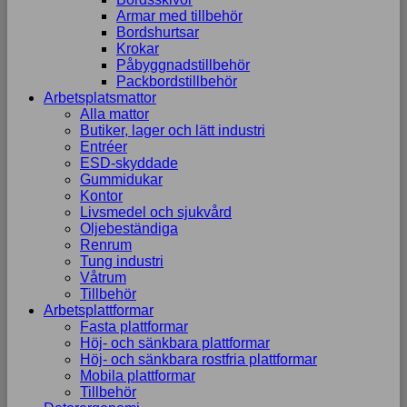
Armar med tillbehör
Bordshurtsar
Krokar
Påbyggnadstillbehör
Packbordstillbehör
Arbetsplatsmattor
Alla mattor
Butiker, lager och lätt industri
Entréer
ESD-skyddade
Gummidukar
Kontor
Livsmedel och sjukvård
Oljebeständiga
Renrum
Tung industri
Våtrum
Tillbehör
Arbetsplattformar
Fasta plattformar
Höj- och sänkbara plattformar
Höj- och sänkbara rostfria plattformar
Mobila plattformar
Tillbehör