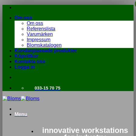
Skip
to
Om oss
content
Om oss
Referenslista
Varumärken
Impressum
Blomskatalogen
Kundanpassade produkter
Köpvillkor
Kontakta oss
Logga in
033-15 70 75
Menu
innovative workstations