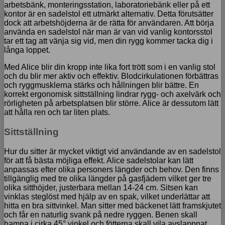
arbetsbänk, monteringsstation, laboratoriebänk eller på ett
kontor är en sadelstol ett utmärkt alternativ. Detta förutsätter
dock att arbetshöjderna är de rätta för användaren. Att börja
använda en sadelstol när man är van vid vanlig kontorsstol
tar ett tag att vänja sig vid, men din rygg kommer tacka dig i
långa loppet.
Med Alice blir din kropp inte lika fort trött som i en vanlig stol
och du blir mer aktiv och effektiv. Blodcirkulationen förbättras
och ryggmusklerna stärks och hållningen blir bättre. En
korrekt ergonomisk sittställning lindrar rygg- och axelvärk och
rörligheten på arbetsplatsen blir större. Alice är dessutom lätt
att hålla ren och tar liten plats.
Sittställning
Hur du sitter är mycket viktigt vid användande av en sadelstol
för att få bästa möjliga effekt. Alice sadelstolar kan lätt
anpassas efter olika personers längder och behov. Den finns
tillgänglig med tre olika längder på gasfjädern vilket ger tre
olika sitthöjder, justerbara mellan 14-24 cm. Sitsen kan
vinklas steglöst med hjälp av en spak, vilket underlättar att
hitta en bra sittvinkel. Man sitter med bäckenet lätt framskjutet
och får en naturlig svank på nedre ryggen. Benen skall
hamna i cirka 45° vinkel och fötterna skall vila avslappnat