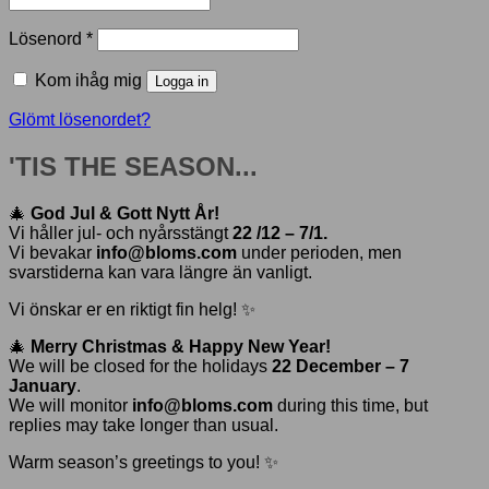
Obligatoriskt
Lösenord
*
Kom ihåg mig
Logga in
Glömt lösenordet?
'TIS THE SEASON...
🎄
God Jul & Gott Nytt År!
Vi håller jul- och nyårsstängt
22 /12 – 7/1.
Vi bevakar
info@bloms.com
under perioden, men
svarstiderna kan vara längre än vanligt.
Vi önskar er en riktigt fin helg! ✨
🎄
Merry Christmas & Happy New Year!
We will be closed for the holidays
22 December – 7
January
.
We will monitor
info@bloms.com
during this time, but
replies may take longer than usual.
Warm season’s greetings to you! ✨