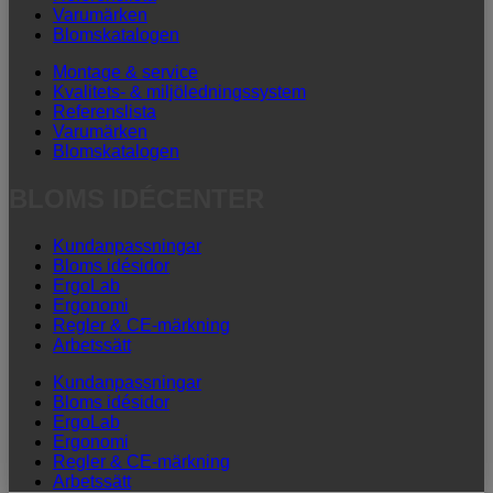
Varumärken
Blomskatalogen
Montage & service
Kvalitets- & miljöledningssystem
Referenslista
Varumärken
Blomskatalogen
BLOMS IDÉCENTER
Kundanpassningar
Bloms idésidor
ErgoLab
Ergonomi
Regler & CE-märkning
Arbetssätt
Kundanpassningar
Bloms idésidor
ErgoLab
Ergonomi
Regler & CE-märkning
Arbetssätt