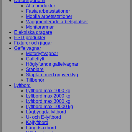
Datorergonomi
Alla produkter
Fasta arbetsstationer
Mobila arbetsstationer
Väggmonterade arbetsplatser
Monitorarmar
Elektriska dragare
ESD-produkter
Fixturer och jiggar
Gaffelvagnar
Motorlyftvagnar
Gaffellyft
Höglyftande gaffelvagnar
Staplare
Staplare med gripverktyg
Tillbehör
Lyftbord
Lyftbord max 1000 kg
Lyftbord max 2000 kg
Lyftbord max 3000 kg
Lyftbord max 10000 kg
Lågbyggda lyftbord
U- och E-lyftbord
Kajlyftbord
Längdsaxbord