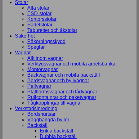
Stolar
Alla stolar
ESD-stolar
Kontorsstolar
Sadelstolar
Taburetter och åkstolar
Säkerhet
Påkörningsskydd
Speglar
Vagnar
Allt inom vagnar
Verktygsvagnar och mobila arbetsbänkar
Montörvagnar
Backvagnar och mobila backställ
Bordsvagnar och hyllvagnar
Pallvagnar
Plattformsvagnar och lådvagnar
Rullcontainrar och paketvagnar
Tågkopplingar till vagnar
Verkstadsinredning
Bordshurtsar
Vägghängda hyllor
Backställ
Enkla backställ
Dubbla backställ