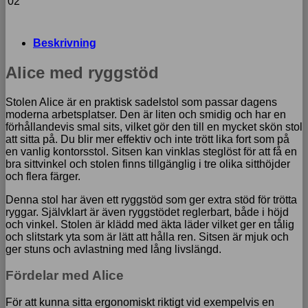
02
Beskrivning
Alice med ryggstöd
Stolen Alice är en praktisk sadelstol som passar dagens
moderna arbetsplatser. Den är liten och
smidig och har en
förhållandevis smal sits, vilket gör den till en mycket skön stol
att sitta på. Du blir mer effektiv och inte trött lika fort som på
en vanlig kontorsstol. Sitsen kan vinklas steglöst för att få en
bra sittvinkel och stolen finns tillgänglig i tre olika sitthöjder
och flera färger.
Denna stol har även ett ryggstöd som ger extra stöd för trötta
ryggar. Självklart är även ryggstödet reglerbart, både i höjd
och vinkel. Stolen är klädd med äkta läder vilket ger en tålig
och slitstark yta som är lätt att hålla ren. Sitsen är mjuk och
ger stuns och avlastning med lång livslängd.
Fördelar med Alice
För att kunna sitta ergonomiskt riktigt vid exempelvis en