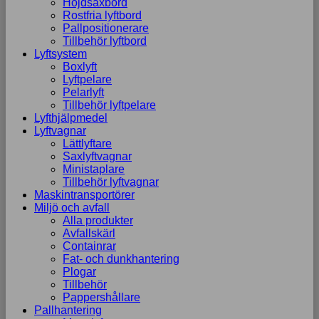
Höjdsaxbord
Rostfria lyftbord
Pallpositionerare
Tillbehör lyftbord
Lyftsystem
Boxlyft
Lyftpelare
Pelarlyft
Tillbehör lyftpelare
Lyfthjälpmedel
Lyftvagnar
Lättlyftare
Saxlyftvagnar
Ministaplare
Tillbehör lyftvagnar
Maskintransportörer
Miljö och avfall
Alla produkter
Avfallskärl
Containrar
Fat- och dunkhantering
Plogar
Tillbehör
Pappershållare
Pallhantering