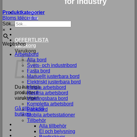
for industry
Produktkategorier
033-
Bloms Idécenter
15 70
Sök...
75
×
OFFERTLISTA
Webbshop
Varukorg
Varukorg
Arbetsbord
Alla bord
Svets- och industribord
Fasta bord
Manuellt justerbara bord
Elektriskt justerbara bord
Du har inga
Mobila arbetsbord
produkter i
Rostfria arbetsbord
varukorgen.
Vinklingsbara bord
Kompletta arbetsbord
Gå tillbaka till
Packbord
butiken
Mobila arbetsstationer
Tillbehör
Alla tillbehör
El och belysning
Bordsskivor