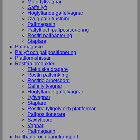
Motorlyftvagnar
Gaffellyft
Höglyftande gaffelvagnar
Övrig pallutrustning
Pallmagasin
Pallyft och pallpositionering
Rostfri pallhantering
Staplare
Pallmagasin
Pallyft och pallpositionering
Plattformshissar
Rostfria produkter
Elektriska dragare
Rostfri pallvinkling
Rostfria arbetsbord
Gaffellyftvagnar
Höglyftande gaffelvagnar
Lyftvagnar
Staplare
Rostfria lyftgolv och plattformar
Pallpositionerare
Saxlyftbord
Vagnar
Pallmagasin
Rullbanor och bandtransport