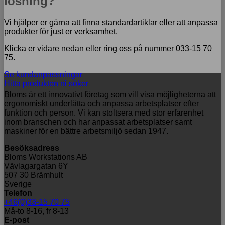
lösning?
Vi hjälper er gärna att finna standardartiklar eller att anpassa
produkter för just er verksamhet.
Klicka er vidare nedan eller ring oss på nummer 033-15 70
75.
Se kundanpassningar
Hitta produkten ni söker
Bloms är ett innovativt företag som vill visa möjligheterna att
ergonomiskt underlätta och anpassa arbetsplatser efter
funktion och person. Vi kan stoltsera med stor erfarenhet
inom branschen och har anpassat arbetsplatser samt
maskiner för en bättre arbetsmiljö sedan 1947.
Besöksadress
Bloms Workstations AB
Vävlagargatan 6Y
507 30 Brämhult
Sverige
Telefon
+46(0)33-15 70 75
Må-to 8-16, fr 8-13
E-post