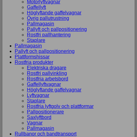
Motorlyftvagnar
Gaffellyft
Höglyftande gaffelvagnar
Övrig pallutrustning
Pallmagasin
Pallyft och pallpositionering
Rostfri pallhantering
Staplare
Pallmagasin
Pallyft och pallpositionering
Plattformshissar
Rostfria produkter
Elektriska dragare
Rostfri pallvinkling
Rostfria arbetsbord
Gaffellyftvagnar
Höglyftande gaffelvagnar
Lyftvagnar
Staplare
Rostfria lyftgolv och plattformar
Pallpositionerare
Saxlyftbord
Vagnar
Pallmagasin
Rullbanor och bandtransport