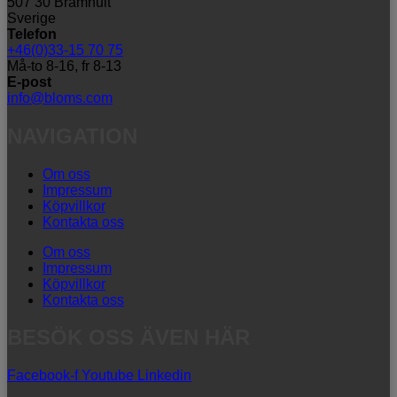
507 30 Brämhult
Sverige
Telefon
+46(0)33-15 70 75
Må-to 8-16, fr 8-13
E-post
info@bloms.com
NAVIGATION
Om oss
Impressum
Köpvillkor
Kontakta oss
Om oss
Impressum
Köpvillkor
Kontakta oss
BESÖK OSS ÄVEN HÄR
Facebook-f
Youtube
Linkedin