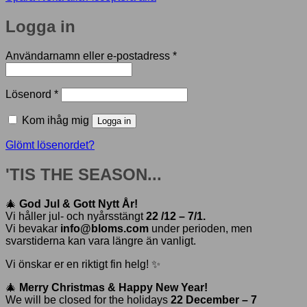
Logga in
Obligatoriskt
Användarnamn eller e-postadress
*
Obligatoriskt
Lösenord
*
Kom ihåg mig
Logga in
Glömt lösenordet?
'TIS THE SEASON...
🎄
God Jul & Gott Nytt År!
Vi håller jul- och nyårsstängt
22 /12 – 7/1.
Vi bevakar
info@bloms.com
under perioden, men
svarstiderna kan vara längre än vanligt.
Vi önskar er en riktigt fin helg! ✨
🎄
Merry Christmas & Happy New Year!
We will be closed for the holidays
22 December – 7