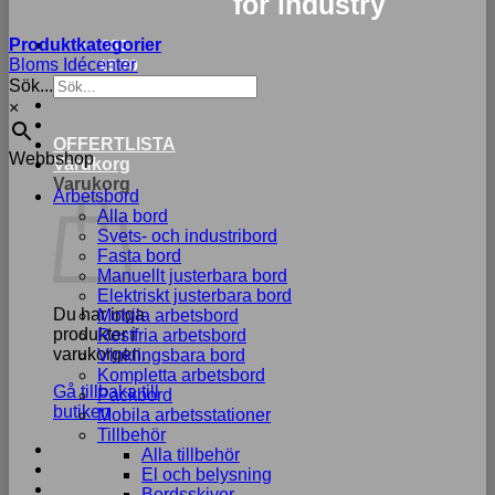
for industry
Produktkategorier
033-
Bloms Idécenter
15 70
Sök...
75
×
OFFERTLISTA
Webbshop
Varukorg
Varukorg
Arbetsbord
Alla bord
Svets- och industribord
Fasta bord
Manuellt justerbara bord
Elektriskt justerbara bord
Du har inga
Mobila arbetsbord
produkter i
Rostfria arbetsbord
varukorgen.
Vinklingsbara bord
Kompletta arbetsbord
Gå tillbaka till
Packbord
butiken
Mobila arbetsstationer
Tillbehör
Alla tillbehör
El och belysning
Bordsskivor