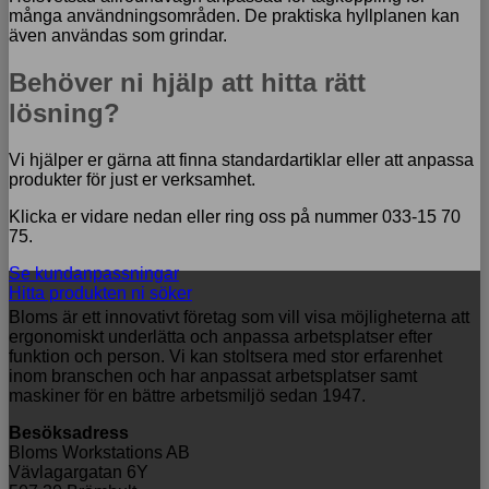
många användningsområden. De praktiska hyllplanen kan
även användas som grindar.
Behöver ni hjälp att hitta rätt
lösning?
Vi hjälper er gärna att finna standardartiklar eller att anpassa
produkter för just er verksamhet.
Klicka er vidare nedan eller ring oss på nummer 033-15 70
75.
Se kundanpassningar
Hitta produkten ni söker
Bloms är ett innovativt företag som vill visa möjligheterna att
ergonomiskt underlätta och anpassa arbetsplatser efter
funktion och person. Vi kan stoltsera med stor erfarenhet
inom branschen och har anpassat arbetsplatser samt
maskiner för en bättre arbetsmiljö sedan 1947.
Besöksadress
Bloms Workstations AB
Vävlagargatan 6Y