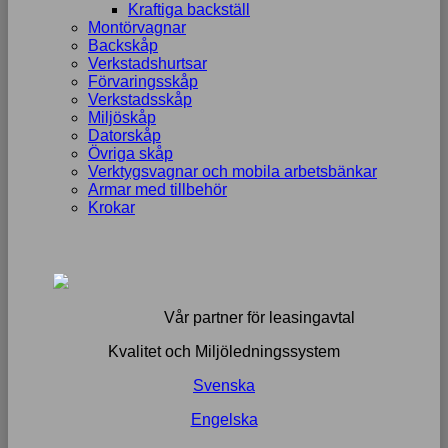
Kraftiga backställ
Montörvagnar
Backskåp
Verkstadshurtsar
Förvaringsskåp
Verkstadsskåp
Miljöskåp
Datorskåp
Övriga skåp
Verktygsvagnar och mobila arbetsbänkar
Armar med tillbehör
Krokar
Vår partner för leasingavtal
Kvalitet och Miljöledningssystem
Svenska
Engelska