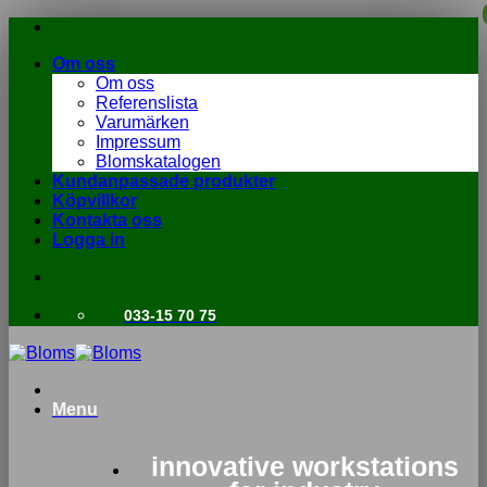
Skip
to
Om oss
content
Om oss
Referenslista
Varumärken
Impressum
Blomskatalogen
Kundanpassade produkter
Köpvillkor
Kontakta oss
Logga in
033-15 70 75
Menu
innovative workstations