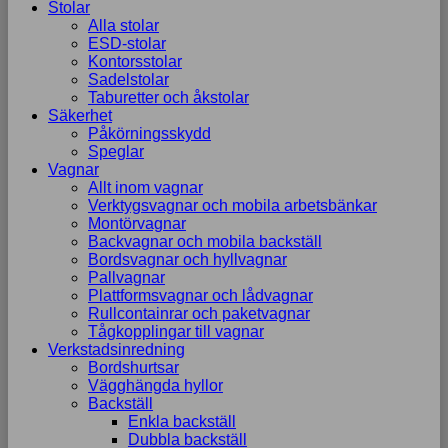
Stolar
Alla stolar
ESD-stolar
Kontorsstolar
Sadelstolar
Taburetter och åkstolar
Säkerhet
Påkörningsskydd
Speglar
Vagnar
Allt inom vagnar
Verktygsvagnar och mobila arbetsbänkar
Montörvagnar
Backvagnar och mobila backställ
Bordsvagnar och hyllvagnar
Pallvagnar
Plattformsvagnar och lådvagnar
Rullcontainrar och paketvagnar
Tågkopplingar till vagnar
Verkstadsinredning
Bordshurtsar
Vägghängda hyllor
Backställ
Enkla backställ
Dubbla backställ