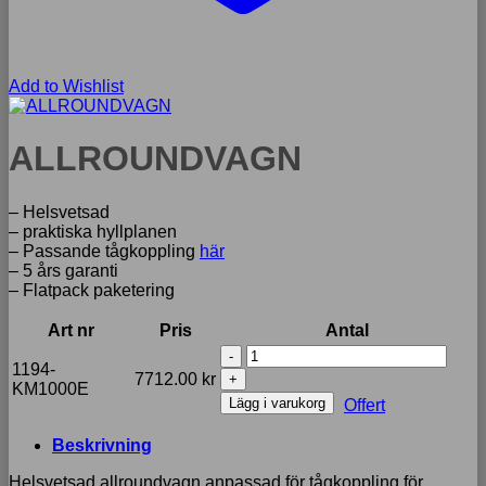
Add to Wishlist
ALLROUNDVAGN
– Helsvetsad
– praktiska hyllplanen
– Passande tågkoppling
här
– 5 års garanti
– Flatpack paketering
Art nr
Pris
Antal
ALLROUNDVAGN
1194-
mängd
7712.00
kr
KM1000E
Lägg i varukorg
Offert
Beskrivning
Helsvetsad allroundvagn anpassad för tågkoppling för