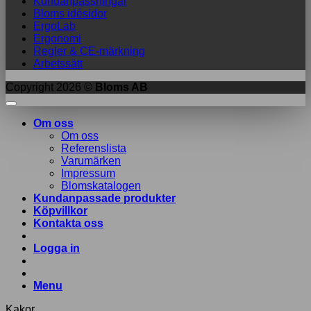
Kundanpassningar
Bloms idésidor
ErgoLab
Ergonomi
Regler & CE-märkning
Arbetssätt
Copyright 2026 ©
Bloms AB
Om oss
Om oss
Referenslista
Varumärken
Impressum
Blomskatalogen
Kundanpassade produkter
Köpvillkor
Kontakta oss
Logga in
Menu
Kakor