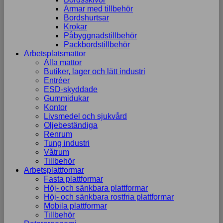
Armar med tillbehör
Bordshurtsar
Krokar
Påbyggnadstillbehör
Packbordstillbehör
Arbetsplatsmattor
Alla mattor
Butiker, lager och lätt industri
Entréer
ESD-skyddade
Gummidukar
Kontor
Livsmedel och sjukvård
Oljebeständiga
Renrum
Tung industri
Våtrum
Tillbehör
Arbetsplattformar
Fasta plattformar
Höj- och sänkbara plattformar
Höj- och sänkbara rostfria plattformar
Mobila plattformar
Tillbehör