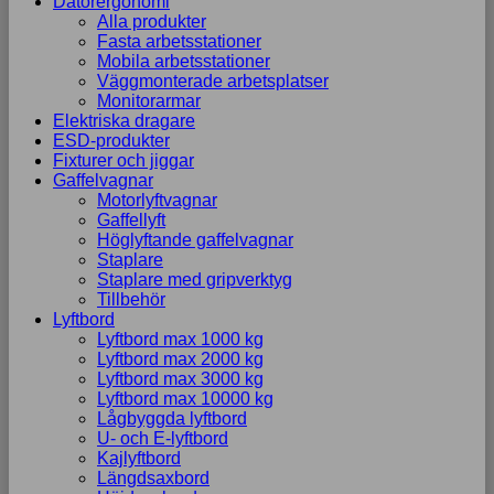
Datorergonomi
Alla produkter
Fasta arbetsstationer
Mobila arbetsstationer
Väggmonterade arbetsplatser
Monitorarmar
Elektriska dragare
ESD-produkter
Fixturer och jiggar
Gaffelvagnar
Motorlyftvagnar
Gaffellyft
Höglyftande gaffelvagnar
Staplare
Staplare med gripverktyg
Tillbehör
Lyftbord
Lyftbord max 1000 kg
Lyftbord max 2000 kg
Lyftbord max 3000 kg
Lyftbord max 10000 kg
Lågbyggda lyftbord
U- och E-lyftbord
Kajlyftbord
Längdsaxbord