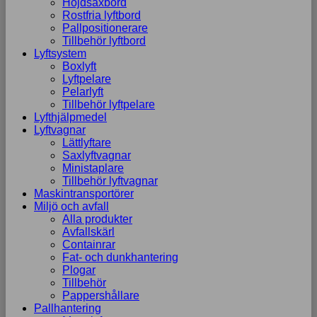
Höjdsaxbord
Rostfria lyftbord
Pallpositionerare
Tillbehör lyftbord
Lyftsystem
Boxlyft
Lyftpelare
Pelarlyft
Tillbehör lyftpelare
Lyfthjälpmedel
Lyftvagnar
Lättlyftare
Saxlyftvagnar
Ministaplare
Tillbehör lyftvagnar
Maskintransportörer
Miljö och avfall
Alla produkter
Avfallskärl
Containrar
Fat- och dunkhantering
Plogar
Tillbehör
Pappershållare
Pallhantering