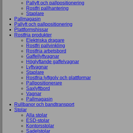
Pallyft och pallpositionering
Rostfri pallhantering
Staplare
Pallmagasin
Pallyft och pallpositionering
Plattformshissar
Rostfria produkter
Elektriska dragare
Rostfri pallvinkling
Rostfria arbetsbord
Gaffellyftvagnar
Höglyftande gaffelvagnar
Lyftvagnar
Staplare
Rostfria lyftgolv och plattformar
Pallpositionerare
Saxlyftbord
Vagnar
Pallmagasin
Rullbanor och bandtransport
Stolar
Alla stolar
ESD-stolar
Kontorsstolar
Sadelstolar