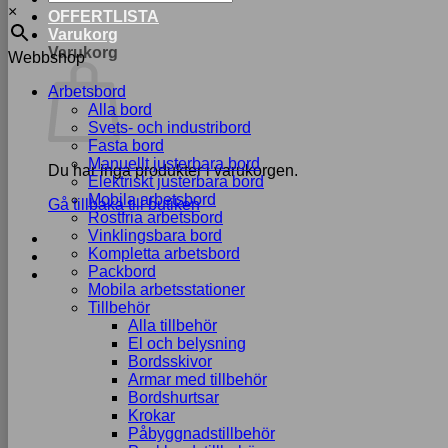
×
OFFERTLISTA
Varukorg
Varukorg
Webbshop
Arbetsbord
Alla bord
Svets- och industribord
Fasta bord
Manuellt justerbara bord
Du har inga produkter i varukorgen.
Elektriskt justerbara bord
Mobila arbetsbord
Gå tillbaka till butiken
Rostfria arbetsbord
Vinklingsbara bord
Kompletta arbetsbord
Packbord
Mobila arbetsstationer
Tillbehör
Alla tillbehör
El och belysning
Bordsskivor
Armar med tillbehör
Bordshurtsar
Krokar
Påbyggnadstillbehör