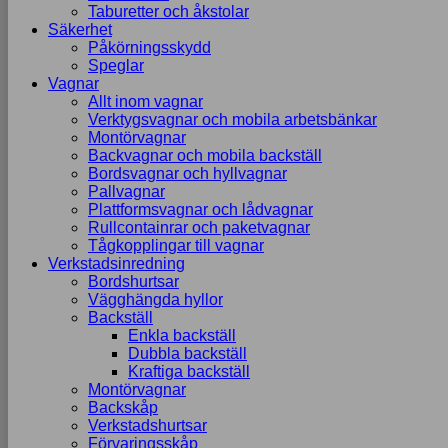
Taburetter och åkstolar
Säkerhet
Påkörningsskydd
Speglar
Vagnar
Allt inom vagnar
Verktygsvagnar och mobila arbetsbänkar
Montörvagnar
Backvagnar och mobila backställ
Bordsvagnar och hyllvagnar
Pallvagnar
Plattformsvagnar och lådvagnar
Rullcontainrar och paketvagnar
Tågkopplingar till vagnar
Verkstadsinredning
Bordshurtsar
Vägghängda hyllor
Backställ
Enkla backställ
Dubbla backställ
Kraftiga backställ
Montörvagnar
Backskåp
Verkstadshurtsar
Förvaringsskåp