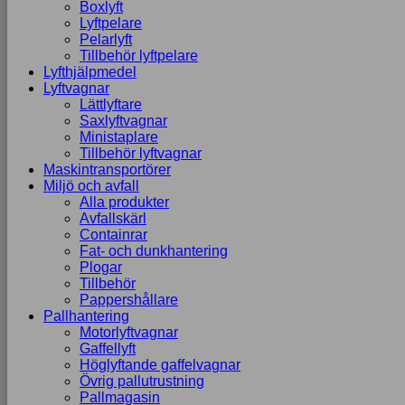
Boxlyft
Lyftpelare
Pelarlyft
Tillbehör lyftpelare
Lyfthjälpmedel
Lyftvagnar
Lättlyftare
Saxlyftvagnar
Ministaplare
Tillbehör lyftvagnar
Maskintransportörer
Miljö och avfall
Alla produkter
Avfallskärl
Containrar
Fat- och dunkhantering
Plogar
Tillbehör
Pappershållare
Pallhantering
Motorlyftvagnar
Gaffellyft
Höglyftande gaffelvagnar
Övrig pallutrustning
Pallmagasin