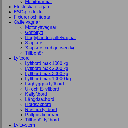
Monitorarmar
Elektriska dragare
ESD-produkter
Fixturer och jiggar
Gaffelvagnar
Motorlyftvagnar
Gaffellyft
Höglyftande gaffelvagnar
Staplare
Staplare med gripverktyg
Tillbehör
Lyftbord
Lyftbord max 1000 kg
Lyftbord max 2000 kg
Lyftbord max 3000 kg
Lyftbord max 10000 kg
Lågbyggda lyftbord
U- och E-lyftbord
Kajlyftbord
Längdsaxbord
Höjdsaxbord
Rostfria lyftbord
Pallpositionerare
Tillbehör lyftbord
Lyftsystem