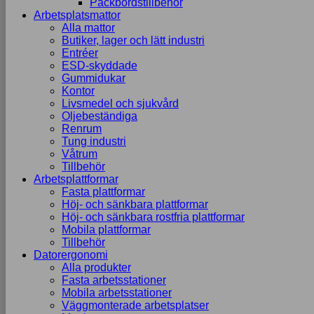
Packbordstillbehör
Arbetsplatsmattor
Alla mattor
Butiker, lager och lätt industri
Entréer
ESD-skyddade
Gummidukar
Kontor
Livsmedel och sjukvård
Oljebeständiga
Renrum
Tung industri
Våtrum
Tillbehör
Arbetsplattformar
Fasta plattformar
Höj- och sänkbara plattformar
Höj- och sänkbara rostfria plattformar
Mobila plattformar
Tillbehör
Datorergonomi
Alla produkter
Fasta arbetsstationer
Mobila arbetsstationer
Väggmonterade arbetsplatser