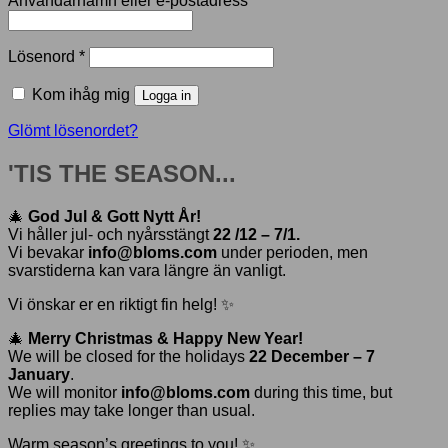
Användarnamn eller e-postadress
*
Obligatoriskt
Lösenord
*
Kom ihåg mig
Logga in
Glömt lösenordet?
'TIS THE SEASON...
🎄
God Jul & Gott Nytt År!
Vi håller jul- och nyårsstängt
22 /12 – 7/1.
Vi bevakar
info@bloms.com
under perioden, men
svarstiderna kan vara längre än vanligt.
Vi önskar er en riktigt fin helg! ✨
🎄
Merry Christmas & Happy New Year!
We will be closed for the holidays
22 December – 7
January
.
We will monitor
info@bloms.com
during this time, but
replies may take longer than usual.
Warm season’s greetings to you! ✨