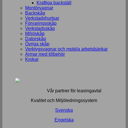
Kraftiga backställ
Montörvagnar
Backskåp
Verkstadshurtsar
Förvaringsskåp
Verkstadsskåp
Miljöskåp
Datorskåp
Övriga skåp
Verktygsvagnar och mobila arbetsbänkar
Armar med tillbehör
Krokar
Vår partner för leasingavtal
Kvalitet och Miljöledningssystem
Svenska
Engelska