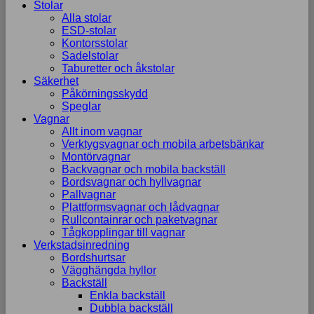
Stolar
Alla stolar
ESD-stolar
Kontorsstolar
Sadelstolar
Taburetter och åkstolar
Säkerhet
Påkörningsskydd
Speglar
Vagnar
Allt inom vagnar
Verktygsvagnar och mobila arbetsbänkar
Montörvagnar
Backvagnar och mobila backställ
Bordsvagnar och hyllvagnar
Pallvagnar
Plattformsvagnar och lådvagnar
Rullcontainrar och paketvagnar
Tågkopplingar till vagnar
Verkstadsinredning
Bordshurtsar
Vägghängda hyllor
Backställ
Enkla backställ
Dubbla backställ