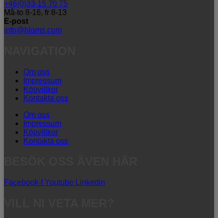
+46(0)33-15 70 75
Må-to 8-16, fr 8-13
E-post
info@bloms.com
NAVIGATION
Om oss
Impressum
Köpvillkor
Kontakta oss
Om oss
Impressum
Köpvillkor
Kontakta oss
BESÖK OSS ÄVEN HÄR
Facebook-f
Youtube
Linkedin
VILL NI VETA MER?