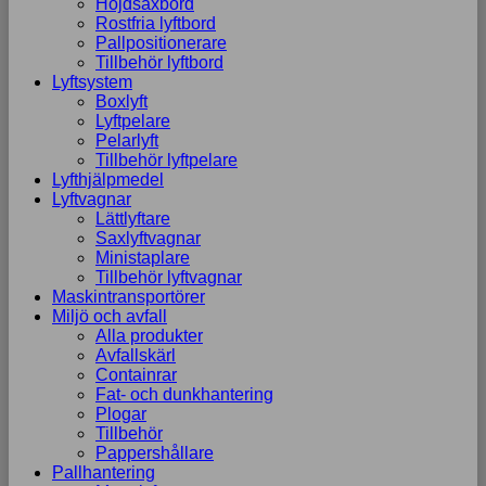
Höjdsaxbord
Rostfria lyftbord
Pallpositionerare
Tillbehör lyftbord
Lyftsystem
Boxlyft
Lyftpelare
Pelarlyft
Tillbehör lyftpelare
Lyfthjälpmedel
Lyftvagnar
Lättlyftare
Saxlyftvagnar
Ministaplare
Tillbehör lyftvagnar
Maskintransportörer
Miljö och avfall
Alla produkter
Avfallskärl
Containrar
Fat- och dunkhantering
Plogar
Tillbehör
Pappershållare
Pallhantering