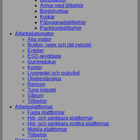
uppbyggnad,
Armar med tillbehör
baserat på
Bordshurtsar
hur
Krokar
hemsidan
Påbyggnadstillbehör
används.
Packbordstillbehör
Arbetsplatsmattor
Alla mattor
Butiker, lager och lätt industri
Upplevelse
Entréer
För att vår
ESD-skyddade
hemsida ska
Gummidukar
prestera så
Kontor
bra som
Livsmedel och sjukvård
möjligt
Oljebeständiga
under ditt
Renrum
besök. Om
Tung industri
du nekar de
Våtrum
här kakorna
Tillbehör
kommer viss
Arbetsplattformar
funktionalitet
Fasta plattformar
att försvinna
Höj- och sänkbara plattformar
från
Höj- och sänkbara rostfria plattformar
hemsidan.
Mobila plattformar
Tillbehör