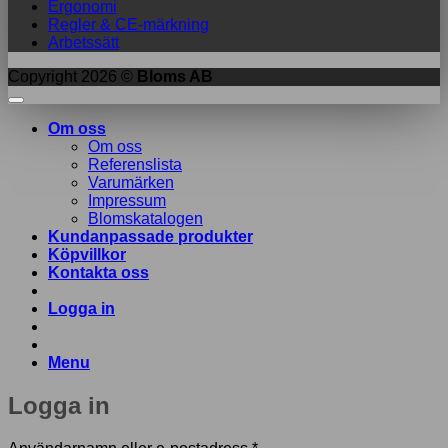
Ergonomi
Regler & CE-märkning
Arbetssätt
Copyright 2026 ©
Bloms AB
Om oss
Om oss
Referenslista
Varumärken
Impressum
Blomskatalogen
Kundanpassade produkter
Köpvillkor
Kontakta oss
Logga in
Menu
Logga in
Obligatoriskt