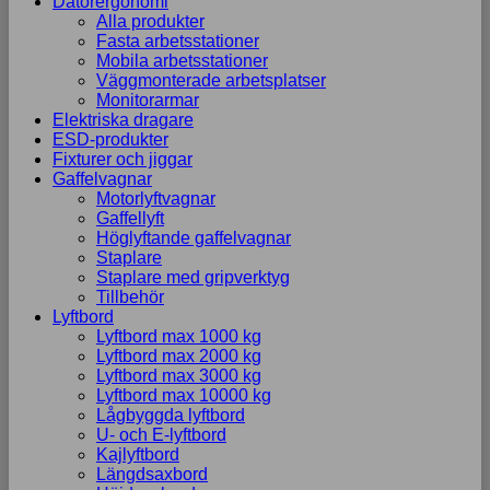
Datorergonomi
Alla produkter
Marknadsföring
Fasta arbetsstationer
Genom att dela
Mobila arbetsstationer
med dig av dina
Väggmonterade arbetsplatser
intressen och ditt
Monitorarmar
beteende när du
Elektriska dragare
surfar ökar du
ESD-produkter
chansen att få se
Fixturer och jiggar
personligt
Gaffelvagnar
anpassat
Motorlyftvagnar
innehåll och
Gaffellyft
erbjudanden.
Höglyftande gaffelvagnar
Staplare
Staplare med gripverktyg
Tillbehör
Lyftbord
Lyftbord max 1000 kg
Lyftbord max 2000 kg
Lyftbord max 3000 kg
Lyftbord max 10000 kg
Lågbyggda lyftbord
U- och E-lyftbord
Kajlyftbord
Längdsaxbord