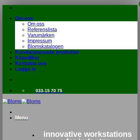
Skip
to
Om oss
content
Om oss
Referenslista
Varumärken
Impressum
Blomskatalogen
Kundanpassade produkter
Köpvillkor
Kontakta oss
Logga in
033-15 70 75
Menu
innovative workstations