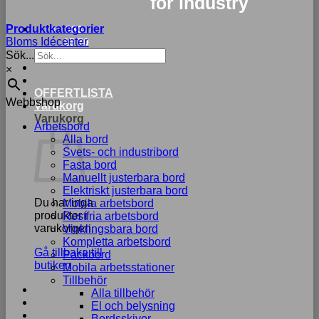
for industry
Produktkategorier
033-
Bloms Idécenter
15 70
Sök...
75
×
Nödvändiga
OFFERTLISTA
Webbshop
Dessa kakor
Varukorg
går inte att
Varukorg
Arbetsbord
välja bort. De
Alla bord
behövs för att
Svets- och industribord
hemsidan
Fasta bord
över huvud
Manuellt justerbara bord
taget ska
Elektriskt justerbara bord
fungera.
Du har inga
Mobila arbetsbord
produkter i
Rostfria arbetsbord
varukorgen.
Vinklingsbara bord
Statistik
Kompletta arbetsbord
Gå tillbaka till
För att vi ska
Packbord
butiken
kunna
Mobila arbetsstationer
förbättra
Tillbehör
hemsidans
Alla tillbehör
funktionalitet
El och belysning
och
Bordsskivor