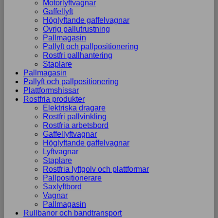
Motorlyftvagnar
Gaffellyft
Höglyftande gaffelvagnar
Övrig pallutrustning
Pallmagasin
Pallyft och pallpositionering
Rostfri pallhantering
Staplare
Pallmagasin
Pallyft och pallpositionering
Plattformshissar
Rostfria produkter
Elektriska dragare
Rostfri pallvinkling
Rostfria arbetsbord
Gaffellyftvagnar
Höglyftande gaffelvagnar
Lyftvagnar
Staplare
Rostfria lyftgolv och plattformar
Pallpositionerare
Saxlyftbord
Vagnar
Pallmagasin
Rullbanor och bandtransport