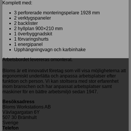
Komplett med:
3 perforerade monteringspelare 1928 mm
2 verktygspaneler
2 backlister
2 hyllplan 900×210 mm
1 överbyggnadskit
1 förvaringshurts
1 energipanel
Upphängningvagn och karbinhake
Arbetsbordet levereras omonterat.
Bloms är ett innovativt företag som vill visa möjligheterna att
ergonomiskt underlätta och anpassa arbetsplatser efter
funktion och person. Vi kan stoltsera med stor erfarenhet
inom branschen och har anpassat arbetsplatser samt
maskiner för en bättre arbetsmiljö sedan 1947.
Besöksadress
Bloms Workstations AB
Vävlagargatan 6Y
507 30 Brämhult
Sverige
Telefon