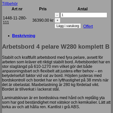
Tillbehör
Art nr
Pris
Antal
Arbetsbord
1448-11-280-
4
36390.00
kr
111
pelare
Lägg i varukorg
Offert
W280
komplett
Beskrivning
B
mängd
Arbetsbord 4 pelare W280 komplett B
Stabilt och kraftfullt arbetsbord med fyra pelare, avsett för
arbeten som kräver ett riktigt stabilt bord. Arbetsbordet har en
stor slaglängd på 610-1270 mm vilket gör det både
anpassningsbart och flexibelt att justera efter behov – en
betydelsefull faktor vid val av bord. Höjden justeras med
bordskontroll och bordet har en lyfthastighet på 38 mm/s när
det är obelastat. Maxbelastning är 280 kg fördelad vikt.
Bordet är tillverkat i lackerat stål.
Laminatskivan är en bordsskiva med hård och reptålig yta
som har god beständighet mot vätskor och kemikalier. Lätt att
torka av och att hålla ren. Kantlist i grå ABS.