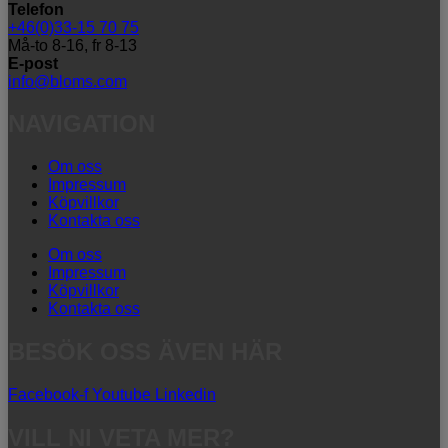
Telefon
+46(0)33-15 70 75
Må-to 8-16, fr 8-13
E-post
info@bloms.com
NAVIGATION
Om oss
Impressum
Köpvillkor
Kontakta oss
Om oss
Impressum
Köpvillkor
Kontakta oss
BESÖK OSS ÄVEN HÄR
Facebook-f
Youtube
Linkedin
VILL NI VETA MER?