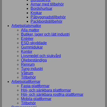
Armar med tillbehör
Bordshurtsar
Krokar
Påbyggnadstillbehör
Packbordstillbehör
Arbetsplatsmattor
Alla mattor
Butiker, lager och lätt industri
Entréer
ESD-skyddade
Gummidukar
Kontor
Livsmedel och sjukvård
Oljebeständiga
Renrum
Tung industri
Våtrum
Tillbehör
Arbetsplattformar
Fasta plattformar
Höj- och sänkbara plattformar
Höj- och sänkbara rostfria plattformar
Mobila plattformar
Tillbehör