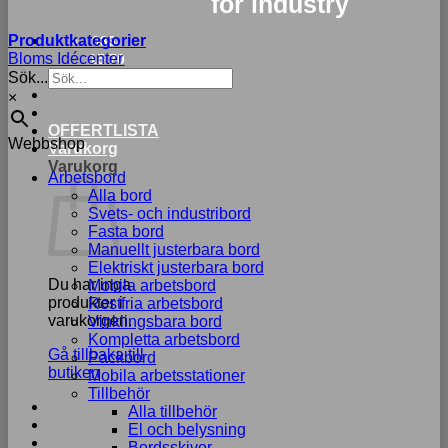
for industry
Produktkategorier
033-
Bloms Idécenter
15 70
Sök...
75
×
OFFERTLISTA
Webbshop
Varukorg
Varukorg
Arbetsbord
Alla bord
Svets- och industribord
Fasta bord
Manuellt justerbara bord
Elektriskt justerbara bord
Du har inga
Mobila arbetsbord
produkter i
Rostfria arbetsbord
varukorgen.
Vinklingsbara bord
Kompletta arbetsbord
Gå tillbaka till
Packbord
butiken
Mobila arbetsstationer
Tillbehör
Alla tillbehör
El och belysning
Bordsskivor