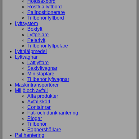
Höjdsaxbord
Rostfria lyftbord
Pallpositionerare
Tillbehör lyftbord
Lyftsystem
Boxlyft
Lyftpelare
Pelarlyft
Tillbehör lyftpelare
Lyfthjälpmedel
Lyftvagnar
Lättlyftare
Saxlyftvagnar
Ministaplare
Tillbehör lyftvagnar
Maskintransportörer
Miljö och avfall
Alla produkter
Avfallskärl
Containrar
Fat- och dunkhantering
Plogar
Tillbehör
Pappershållare
Pallhantering