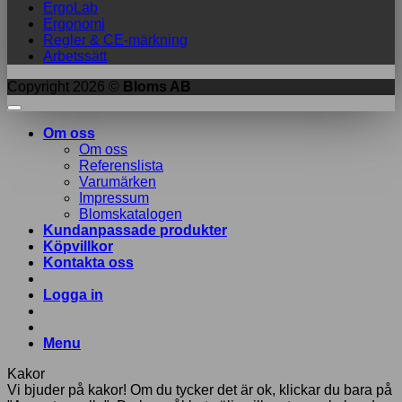
ErgoLab
Ergonomi
Regler & CE-märkning
Arbetssätt
Copyright 2026 ©
Bloms AB
Om oss
Om oss
Referenslista
Varumärken
Impressum
Blomskatalogen
Kundanpassade produkter
Köpvillkor
Kontakta oss
Logga in
Menu
Kakor
Vi bjuder på kakor! Om du tycker det är ok, klickar du bara på