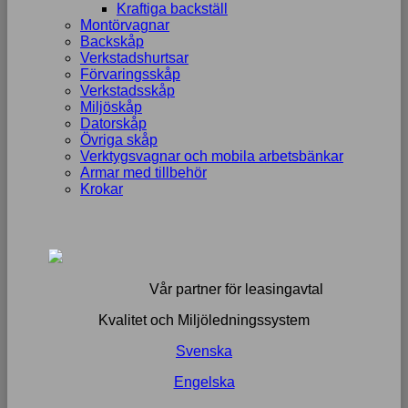
Kraftiga backställ
Montörvagnar
Backskåp
Verkstadshurtsar
Förvaringsskåp
Verkstadsskåp
Miljöskåp
Datorskåp
Övriga skåp
Verktygsvagnar och mobila arbetsbänkar
Armar med tillbehör
Krokar
Vår partner för leasingavtal
Kvalitet och Miljöledningssystem
Svenska
Engelska