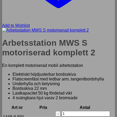
Add to Wishlist
Arbetsstation MWS S
motoriserad komplett 2
En komplett motoriserad mobil arbetsstation
Elektriskt höjdjusterbar bordsskiva
Flatscreenfäst med ledbar arm, tangentbordshylla
Underhylla och belysning
Bordsskiva 22 mm
Lastkapacitet 50 kg fördelad vikt
4 svängbara hjul varav 2 bromsade
Art nr
Pris
Antal
Arbetsstation
1448-9-591-