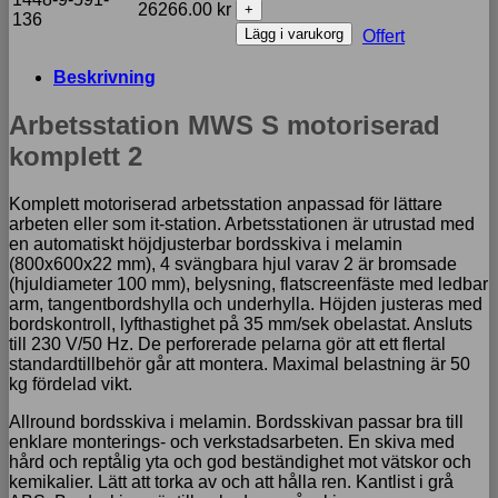
MWS
26266.00
kr
136
S
Lägg i varukorg
Offert
motoriserad
komplett
Beskrivning
2
mängd
Arbetsstation MWS S motoriserad
komplett 2
Komplett motoriserad arbetsstation anpassad för lättare
arbeten eller som it-station. Arbetsstationen är utrustad med
en automatiskt höjdjusterbar bordsskiva i melamin
(800x600x22 mm), 4 svängbara hjul varav 2 är bromsade
(hjuldiameter 100 mm), belysning, flatscreenfäste med ledbar
arm, tangentbordshylla och underhylla. Höjden justeras med
bordskontroll, lyfthastighet på 35 mm/sek obelastat. Ansluts
till 230 V/50 Hz. De perforerade pelarna gör att ett flertal
standardtillbehör går att montera. Maximal belastning är 50
kg fördelad vikt.
Allround bordsskiva i melamin. Bordsskivan passar bra till
enklare monterings- och verkstadsarbeten. En skiva med
hård och reptålig yta och god beständighet mot vätskor och
kemikalier. Lätt att torka av och att hålla ren. Kantlist i grå