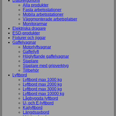
Datorergonomi
Alla produkter
Fasta arbetsstationer
Mobila arbetsstationer
Väggmonterade arbetsplatser
Monitorarmar
Elektriska dragare
ESD-produkter
Fixturer och jiggar
Gaffelvagnar
Motorlyftvagnar
Gaffellyft
Höglyftande gaffelvagnar
Staplare
Staplare med gripverktyg
Tillbehör
Lyftbord
Lyftbord max 1000 kg
Lyftbord max 2000 kg
Lyftbord max 3000 kg
Lyftbord max 10000 kg
Lågbyggda lyftbord
U- och E-lyftbord
Kajlyftbord
Längdsaxbord