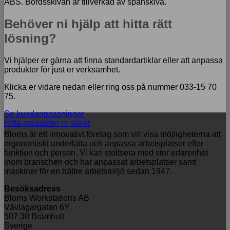
ABS. Bordsskivan är tillverkad av spånskiva.
Behöver ni hjälp att hitta rätt
lösning?
Vi hjälper er gärna att finna standardartiklar eller att anpassa
produkter för just er verksamhet.
Klicka er vidare nedan eller ring oss på nummer 033-15 70
75.
Se kundanpassningar
Hitta produkten ni söker
Bloms är ett innovativt företag som vill visa möjligheterna att
ergonomiskt underlätta och anpassa arbetsplatser efter
funktion och person. Vi kan stoltsera med stor erfarenhet
inom branschen och har anpassat arbetsplatser samt
maskiner för en bättre arbetsmiljö sedan 1947.
Besöksadress
Bloms Workstations AB
Vävlagargatan 6Y
507 30 Brämhult
Sverige