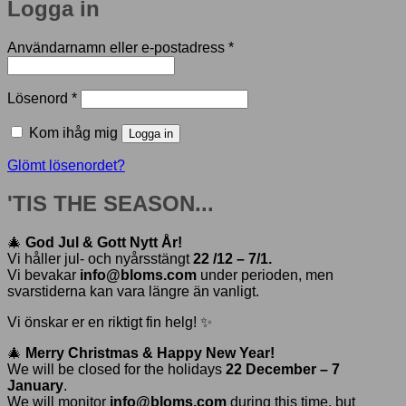
Logga in
Obligatoriskt
Användarnamn eller e-postadress
*
Obligatoriskt
Lösenord
*
Kom ihåg mig
Logga in
Glömt lösenordet?
'TIS THE SEASON...
🎄
God Jul & Gott Nytt År!
Vi håller jul- och nyårsstängt
22 /12 – 7/1.
Vi bevakar
info@bloms.com
under perioden, men
svarstiderna kan vara längre än vanligt.
Vi önskar er en riktigt fin helg! ✨
🎄
Merry Christmas & Happy New Year!
We will be closed for the holidays
22 December – 7
January
.
We will monitor
info@bloms.com
during this time, but