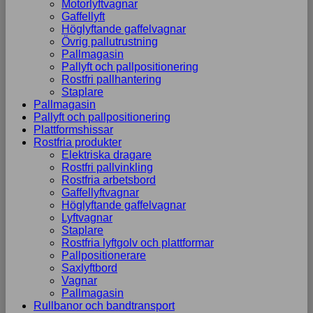
Motorlyftvagnar
Gaffellyft
Höglyftande gaffelvagnar
Övrig pallutrustning
Pallmagasin
Pallyft och pallpositionering
Rostfri pallhantering
Staplare
Pallmagasin
Pallyft och pallpositionering
Plattformshissar
Rostfria produkter
Elektriska dragare
Rostfri pallvinkling
Rostfria arbetsbord
Gaffellyftvagnar
Höglyftande gaffelvagnar
Lyftvagnar
Staplare
Rostfria lyftgolv och plattformar
Pallpositionerare
Saxlyftbord
Vagnar
Pallmagasin
Rullbanor och bandtransport