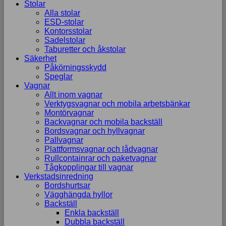
Stolar
Alla stolar
ESD-stolar
Kontorsstolar
Sadelstolar
Taburetter och åkstolar
Säkerhet
Påkörningsskydd
Speglar
Vagnar
Allt inom vagnar
Verktygsvagnar och mobila arbetsbänkar
Montörvagnar
Backvagnar och mobila backställ
Bordsvagnar och hyllvagnar
Pallvagnar
Plattformsvagnar och lådvagnar
Rullcontainrar och paketvagnar
Tågkopplingar till vagnar
Verkstadsinredning
Bordshurtsar
Vägghängda hyllor
Backställ
Enkla backställ
Dubbla backställ