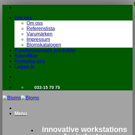
Skip
to
Om oss
content
Om oss
Referenslista
Varumärken
Impressum
Blomskatalogen
Kundanpassade produkter
Köpvillkor
Kontakta oss
Logga in
033-15 70 75
Menu
innovative workstations