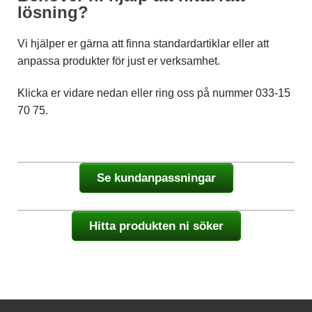
lösning?
Statistik
För att vi ska
Vi hjälper er gärna att finna standardartiklar eller att
kunna
anpassa produkter för just er verksamhet.
förbättra
hemsidans
funktionalitet
Klicka er vidare nedan eller ring oss på nummer 033-15
och
70 75.
uppbyggnad,
baserat på
hur
hemsidan
används.
Se kundanpassningar
Upplevelse
För att vår
Hitta produkten ni söker
hemsida ska
prestera så
bra som
möjligt
under ditt
besök. Om