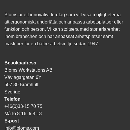
du nekar de
här kakorna
kommer viss
Bloms är ett innovativt företag som vill visa möjligheterna
funktionalitet
att försvinna
att ergonomiskt underlätta och anpassa arbetsplatser efter
från
funktion och person. Vi kan stoltsera med stor erfarenhet
hemsidan.
inom branschen och har anpassat arbetsplatser samt
maskiner för en bättre arbetsmiljö sedan 1947.
Marknadsföring
Genom att dela
med dig av dina
Besöksadress
intressen och ditt
Bloms Workstations AB
beteende när du
surfar ökar du
Vävlagargatan 6Y
chansen att få se
507 30 Brämhult
personligt
Sverige
anpassat
innehåll och
Telefon
erbjudanden.
+46(0)33-15 70 75
Må-to 8-16, fr 8-13
E-post
info@bloms.com