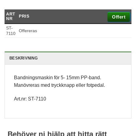
ART
PRIS
Offert
NR
ST-
Offereras
7110
BESKRIVNING
Bandningsmaskin för 5- 15mm PP-band.
Nödvändiga
Manövreras med tryckknapp eller fotpedal.
Dessa kakor
går inte att
Art.nr: ST-7110
välja bort. De
behövs för att
hemsidan
över huvud
taget ska
fungera.
Behöver ni hjälp att hitta rätt