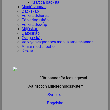
Kraftiga backställ
Montörvagnar
Backskåp
Verkstadshurtsar
Förvaringsskåp
Verkstadsskåp
Miljöskåp
Datorskåp
Övriga skåp
Verktygsvagnar och mobila arbetsbänkar
Armar med tillbehör
Krokar
Vår partner för leasingavtal
Kvalitet och Miljöledningssystem
Svenska
Engelska