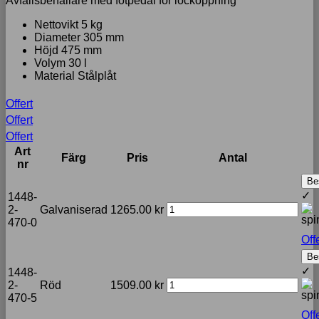
Avfallsbehållare med fotpedal för locköppning
Nettovikt 5 kg
Diameter 305 mm
Höjd 475 mm
Volym 30 l
Material Stålplåt
Offert
Offert
Offert
Art
Färg
Pris
Antal
nr
Be
✓
1448-
2-
Galvaniserad
1265.00
kr
470-0
Off
Be
✓
1448-
2-
Röd
1509.00
kr
470-5
Off