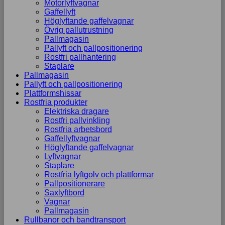
Motorlyftvagnar
Gaffellyft
Höglyftande gaffelvagnar
Övrig pallutrustning
Pallmagasin
Pallyft och pallpositionering
Rostfri pallhantering
Staplare
Pallmagasin
Pallyft och pallpositionering
Plattformshissar
Rostfria produkter
Elektriska dragare
Rostfri pallvinkling
Rostfria arbetsbord
Gaffellyftvagnar
Höglyftande gaffelvagnar
Lyftvagnar
Staplare
Rostfria lyftgolv och plattformar
Pallpositionerare
Saxlyftbord
Vagnar
Pallmagasin
Rullbanor och bandtransport