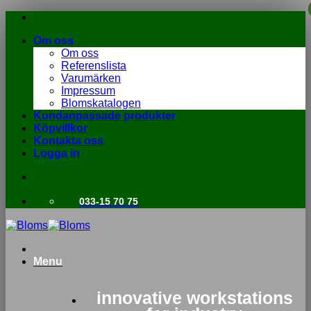
Skip
to
Om oss
content
Om oss
Referenslista
Varumärken
Impressum
Blomskatalogen
Kundanpassade produkter
Köpvillkor
Kontakta oss
Logga in
033-15 70 75
Menu
innovative workstations