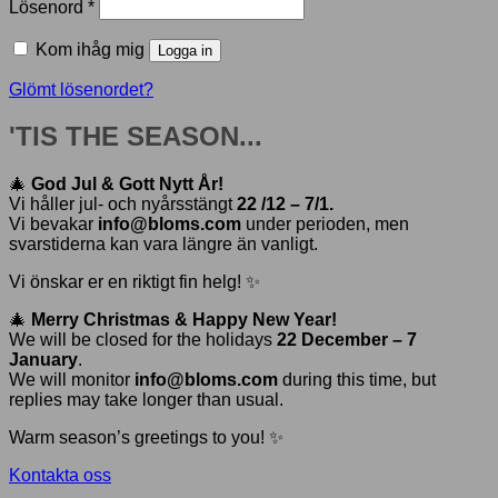
Obligatoriskt
Lösenord
*
Kom ihåg mig
Logga in
Glömt lösenordet?
'TIS THE SEASON...
🎄
God Jul & Gott Nytt År!
Vi håller jul- och nyårsstängt
22 /12 – 7/1.
Vi bevakar
info@bloms.com
under perioden, men
svarstiderna kan vara längre än vanligt.
Vi önskar er en riktigt fin helg! ✨
🎄
Merry Christmas & Happy New Year!
We will be closed for the holidays
22 December – 7
January
.
We will monitor
info@bloms.com
during this time, but
replies may take longer than usual.
Warm season’s greetings to you! ✨
Kontakta oss