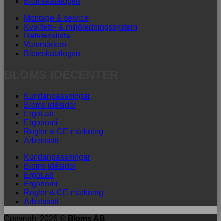
Blomskatalogen
Montage & service
Kvalitets- & miljöledningssystem
Referenslista
Varumärken
Blomskatalogen
BLOMS IDÉCENTER
Kundanpassningar
Bloms idésidor
ErgoLab
Ergonomi
Regler & CE-märkning
Arbetssätt
Kundanpassningar
Bloms idésidor
ErgoLab
Ergonomi
Regler & CE-märkning
Arbetssätt
Copyright 2026 ©
Bloms AB