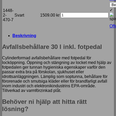
Be
✓
1448-
2-
Svart
1509.00
kr
470-7
Off
Beskrivning
Avfallsbehållare 30 l inkl. fotpedal
Cylinderformad avfallsbehållare med fotpedal för
locköppning. Öppning och stängning av locket med hjälp av
fotpedalen ger tunnan hygieniska egenskaper varför den
passar extra bra på förskolan, sjukhuset eller
idrottsanläggningen. Lämplig som soptunna, behållare för
förorenade och smutsiga kläder eller för brandfarligt avfall
inom industri och elektronikindustrins EPA-område.
Tillverkad av varmförzinkad plåt.
Behöver ni hjälp att hitta rätt
lösning?