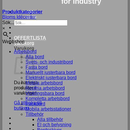
for industry
Produktkategorier
033-
Bloms Idécenter
15 70
Sök...
75
×
OFFERTLISTA
Webbshop
Varukorg
Varukorg
Arbetsbord
Alla bord
Svets- och industribord
Fasta bord
Manuellt justerbara bord
Elektriskt justerbara bord
Du har inga
Mobila arbetsbord
produkter i
Rostfria arbetsbord
varukorgen.
Vinklingsbara bord
Kompletta arbetsbord
Gå tillbaka till
Packbord
butiken
Mobila arbetsstationer
Tillbehör
Alla tillbehör
El och belysning
Bordsskivor