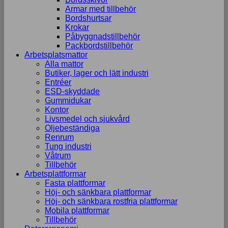
Armar med tillbehör
Bordshurtsar
Krokar
Påbyggnadstillbehör
Packbordstillbehör
Arbetsplatsmattor
Alla mattor
Butiker, lager och lätt industri
Entréer
ESD-skyddade
Gummidukar
Kontor
Livsmedel och sjukvård
Oljebeständiga
Renrum
Tung industri
Våtrum
Tillbehör
Arbetsplattformar
Fasta plattformar
Höj- och sänkbara plattformar
Höj- och sänkbara rostfria plattformar
Mobila plattformar
Tillbehör