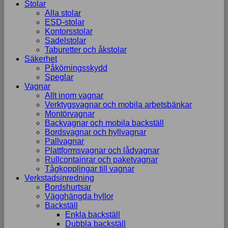
Stolar
Alla stolar
ESD-stolar
Kontorsstolar
Sadelstolar
Taburetter och åkstolar
Säkerhet
Påkörningsskydd
Speglar
Vagnar
Allt inom vagnar
Verktygsvagnar och mobila arbetsbänkar
Montörvagnar
Backvagnar och mobila backställ
Bordsvagnar och hyllvagnar
Pallvagnar
Plattformsvagnar och lådvagnar
Rullcontainrar och paketvagnar
Tågkopplingar till vagnar
Verkstadsinredning
Bordshurtsar
Vägghängda hyllor
Backställ
Enkla backställ
Dubbla backställ