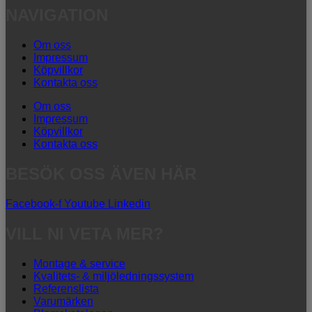
NAVIGATION
Om oss
Impressum
Köpvillkor
Kontakta oss
Om oss
Impressum
Köpvillkor
Kontakta oss
BESÖK OSS ÄVEN HÄR
Facebook-f
Youtube
Linkedin
VILL NI VETA MER?
Montage & service
Kvalitets- & miljöledningssystem
Referenslista
Varumärken