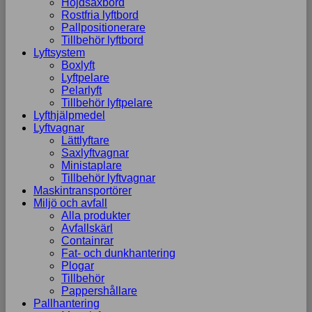
Höjdsaxbord
Rostfria lyftbord
Pallpositionerare
Tillbehör lyftbord
Lyftsystem
Boxlyft
Lyftpelare
Pelarlyft
Tillbehör lyftpelare
Lyfthjälpmedel
Lyftvagnar
Lättlyftare
Saxlyftvagnar
Ministaplare
Tillbehör lyftvagnar
Maskintransportörer
Miljö och avfall
Alla produkter
Avfallskärl
Containrar
Fat- och dunkhantering
Plogar
Tillbehör
Pappershållare
Pallhantering