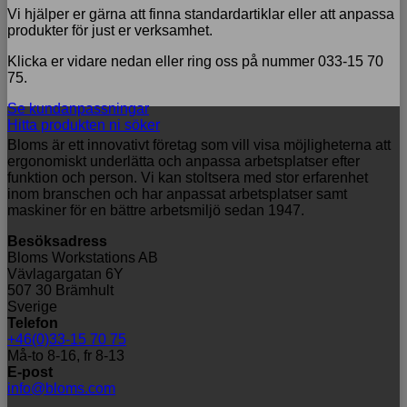
Vi hjälper er gärna att finna standardartiklar eller att anpassa
produkter för just er verksamhet.
Klicka er vidare nedan eller ring oss på nummer 033-15 70
75.
Se kundanpassningar
Hitta produkten ni söker
Bloms är ett innovativt företag som vill visa möjligheterna att
ergonomiskt underlätta och anpassa arbetsplatser efter
funktion och person. Vi kan stoltsera med stor erfarenhet
inom branschen och har anpassat arbetsplatser samt
maskiner för en bättre arbetsmiljö sedan 1947.
Besöksadress
Bloms Workstations AB
Vävlagargatan 6Y
507 30 Brämhult
Sverige
Telefon
+46(0)33-15 70 75
Må-to 8-16, fr 8-13
E-post
info@bloms.com