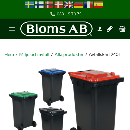
033-15 70 75
Hem
/
Miljö och avfall
/
Alla produkter
/
Avfallskärl 240 l