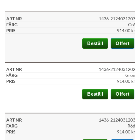
kommer vis
funktionali
att försvin
1436-2124031207
från
Grå
hemsidan.
914.00
kr
Beställ
Offert
Marknadsf
Genom att 
med dig av 
intressen o
1436-2124031202
beteende n
Grön
surfar ökar
914.00
kr
chansen att
personligt
Beställ
Offert
anpassat in
och erbjud
1436-2124031203
Röd
914.00
kr