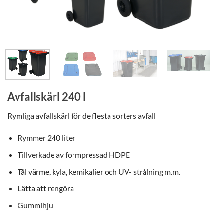
Avfallskärl 240 l
Nödvändi
Rymliga avfallskärl för de flesta sorters avfall
Dessa kako
går inte att
Rymmer 240 liter
välja bort. 
behövs för
Tillverkade av formpressad HDPE
att hemsid
Tål värme, kyla, kemikalier och UV- strålning m.m.
över huvud
taget ska
Lätta att rengöra
fungera.
Gummihjul