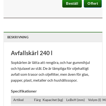
Beställ
Offert
BESKRIVNING
Avfallskärl 240 l
Sopkärlen är lätta att rengöra, och har gummihjul
och hjulaxel av stål. De är lämpliga för oljehaltigt
avfall som trasor och oljefilter, men även för glas,
papper, plast, metaller och hushållssopor.
Specifikationer
Artikel
Färg
Kapacitet (kg)
LxBxH (mm)
Volym (l)
Ma