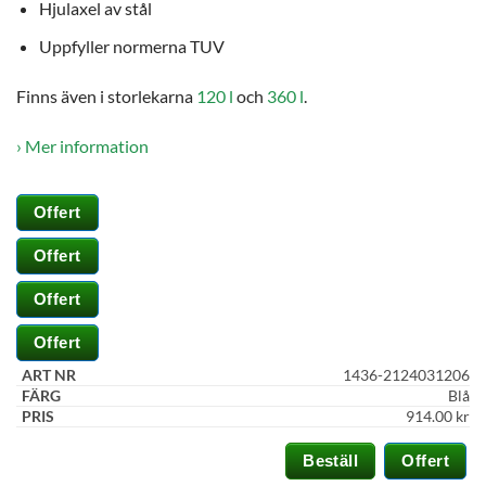
Hjulaxel av stål
Statistik
För att vi s
Uppfyller normerna TUV
kunna
förbättra
hemsidans
Finns även i storlekarna
120 l
och
360 l
.
funktionali
och
› Mer information
uppbyggna
baserat på
hur hemsid
Offert
används.
Offert
Upplevels
Offert
För att vår
hemsida sk
Offert
prestera så
bra som
1436-2124031206
möjligt und
Blå
ditt besök.
914.00
kr
Om du nek
de här
Beställ
Offert
kakorna