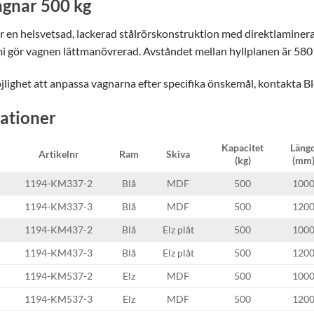
gnar 500 kg
 en helsvetsad, lackerad stålrörskonstruktion med direktlaminerad
 gör vagnen lättmanövrerad. Avståndet mellan hyllplanen är 58
jlighet att anpassa vagnarna efter specifika önskemål, kontakta B
kationer
Kapacitet
Läng
Artikelnr
Ram
Skiva
(kg)
(mm
1194-KM337-2
Blå
MDF
500
100
1194-KM337-3
Blå
MDF
500
120
1194-KM437-2
Blå
Elz plåt
500
100
1194-KM437-3
Blå
Elz plåt
500
120
1194-KM537-2
Elz
MDF
500
100
1194-KM537-3
Elz
MDF
500
120