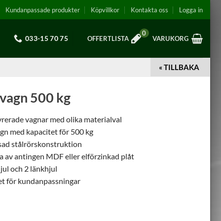
Kundanpassade produkter
Köpvillkor
Kontakta oss
Logga in
0
033-15 70 75
OFFERTLISTA
VARUKORG
« TILLBAKA
vagn 500 kg
rerade vagnar med olika materialval
gn med kapacitet för 500 kg
sad stålrörskonstruktion
va av antingen MDF eller elförzinkad plåt
jul och 2 länkhjul
et för kundanpassningar