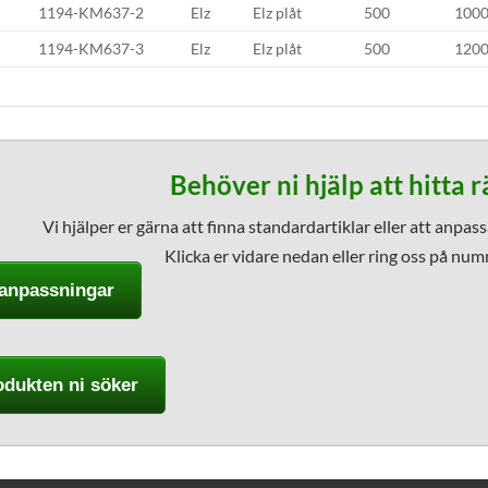
1194-KM637-2
Elz
Elz plåt
500
100
1194-KM637-3
Elz
Elz plåt
500
120
Behöver ni hjälp att hitta r
Vi hjälper er gärna att finna standardartiklar eller att anpas
Klicka er vidare nedan eller ring oss på nu
anpassningar
odukten ni söker