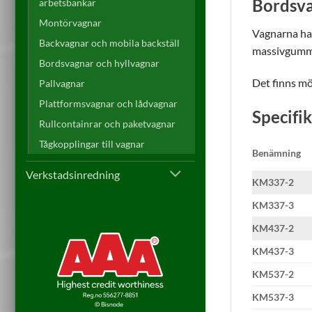
Bordsva
arbetsbänkar
Montörvagnar
Vagnarna har
Backvagnar och mobila backställ
massivgummi
Bordsvagnar och hyllvagnar
Det finns mö
Pallvagnar
Plattformsvagnar och lådvagnar
Specifi
Rullcontainrar och paketvagnar
Tågkopplingar till vagnar
Benämning
Verkstadsinredning
KM337-2
KM337-3
KM437-2
KM437-3
KM537-2
KM537-3