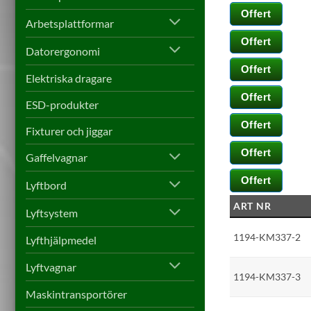
Offert
Arbetsplattformar
Offert
Datorergonomi
Offert
Elektriska dragare
Offert
ESD-produkter
Offert
Fixturer och jiggar
Offert
Gaffelvagnar
Offert
Lyftbord
ART NR
Lyftsystem
1194-KM337-2
Lyfthjälpmedel
Lyftvagnar
1194-KM337-3
Maskintransportörer