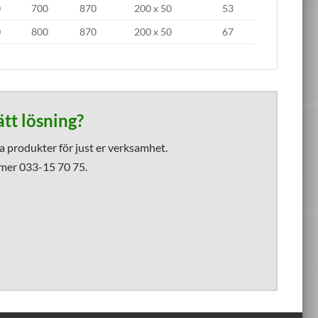
0
700
870
200 x 50
53
0
800
870
200 x 50
67
ätt lösning?
sa produkter för just er verksamhet.
mmer 033-15 70 75.