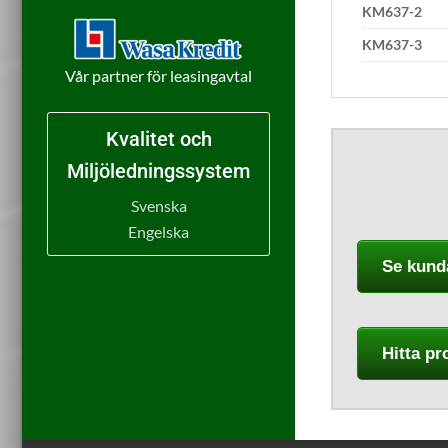
KM637-2
KM637-3
Vår partner för leasingavtal
Kvalitet och
Miljöledningssystem
Svenska
Engelska
Se kund
Hitta pr