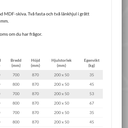
 MDF-skiva. Två fasta och två länkhjul i grått
0 mm.
loms om du har frågor.
d
Bredd
Höjd
Hjulstorlek
Egenvikt
)
(mm)
(mm)
(mm)
(kg)
0
700
870
200 x 50
35
0
800
870
200 x 50
45
0
700
870
200 x 50
53
0
800
870
200 x 50
67
0
700
870
200 x 50
35
0
800
870
200 x 50
45