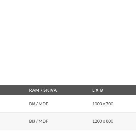
RAM / SKIVA
L X B
Blå / MDF
1000 x 700
Blå / MDF
1200 x 800