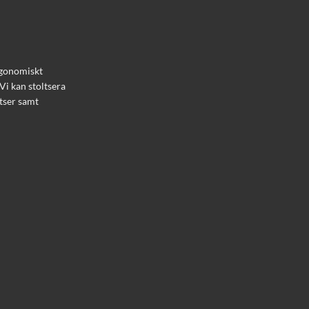
ergonomiskt
Vi kan stoltsera
tser samt