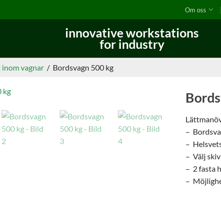
Om oss
innovative workstations
for industry
t inom vagnar
/
Bordsvagn 500 kg
Bords
Lättmanöv
– Bordsva
– Helsvet
– Välj ski
– 2 fasta h
– Möjligh