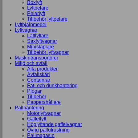
Boxlyft
Lyftpelare
Pelarlyft
Tillbehör lyftpelare
Lyfthjälpmedel
Lyftvagnar
Lättlyftare
Saxlyftvagnar
Ministaplare
Tillbehör lyftvagnar
Maskintransportörer
Miljö och avfall
Alla produkter
Avfallskärl
Containrar
Fat- och dunkhantering
Plogar
Tillbehör
Pappershållare
Pallhantering
Motorlyftvagnar
Gaffellyft
Höglyftande gaffelvagnar
Övrig pallutrustning
Pallmagasin