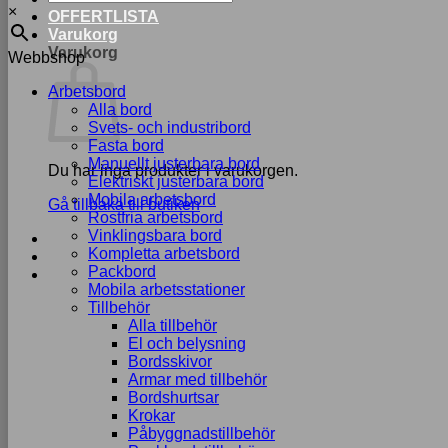
×
OFFERTLISTA
Varukorg
Varukorg
Webbshop
Arbetsbord
Alla bord
Svets- och industribord
Fasta bord
Manuellt justerbara bord
Du har inga produkter i varukorgen.
Elektriskt justerbara bord
Mobila arbetsbord
Gå tillbaka till butiken
Rostfria arbetsbord
Vinklingsbara bord
Kompletta arbetsbord
Packbord
Mobila arbetsstationer
Tillbehör
Alla tillbehör
El och belysning
Bordsskivor
Armar med tillbehör
Bordshurtsar
Krokar
Påbyggnadstillbehör