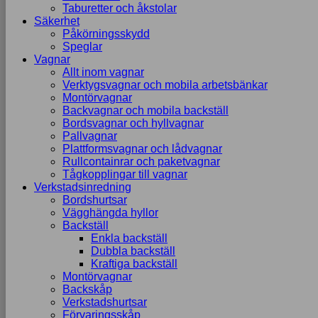
Taburetter och åkstolar
Säkerhet
Påkörningsskydd
Speglar
Vagnar
Allt inom vagnar
Verktygsvagnar och mobila arbetsbänkar
Montörvagnar
Backvagnar och mobila backställ
Bordsvagnar och hyllvagnar
Pallvagnar
Plattformsvagnar och lådvagnar
Rullcontainrar och paketvagnar
Tågkopplingar till vagnar
Verkstadsinredning
Bordshurtsar
Vägghängda hyllor
Backställ
Enkla backställ
Dubbla backställ
Kraftiga backställ
Montörvagnar
Backskåp
Verkstadshurtsar
Förvaringsskåp