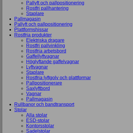
Pallyft och pallpositionering
Rostfri pallhantering
Staplare
Pallmagasin
Pallyft och pallpositionering
Plattformshissar
Rostfria produkter
Elektriska dragare
Rostfri pallvinkling
Rostfria arbetsbord
Gaffellyftvagnar
Höglyftande gaffelvagnar
Lyftvagnar
Staplare
Rostfria lyftgolv och plattformar
Pallpositionerare
Saxlyftbord
Vagnar
Pallmagasin
Rullbanor och bandtransport
Stolar
Alla stolar
ESD-stolar
Kontorsstolar
Sadelstolar