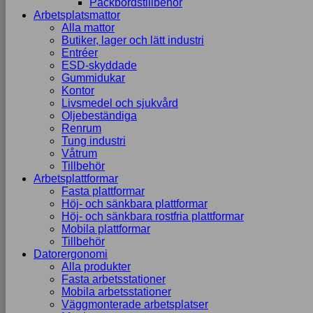
Packbordstillbehör
Arbetsplatsmattor
Alla mattor
Butiker, lager och lätt industri
Entréer
ESD-skyddade
Gummidukar
Kontor
Livsmedel och sjukvård
Oljebeständiga
Renrum
Tung industri
Våtrum
Tillbehör
Arbetsplattformar
Fasta plattformar
Höj- och sänkbara plattformar
Höj- och sänkbara rostfria plattformar
Mobila plattformar
Tillbehör
Datorergonomi
Alla produkter
Fasta arbetsstationer
Mobila arbetsstationer
Väggmonterade arbetsplatser