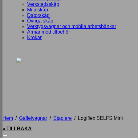
Verkstadsskåp
Miljöskåp
Datorskåp
Övriga skåp
Verktygsvagnar och mobila arbetsbänkar
Armar med tillbehör
Krokar
Hem
/
Gaffelvagnar
/
Staplare
/
Logiflex SELFS Mini
« TILLBAKA