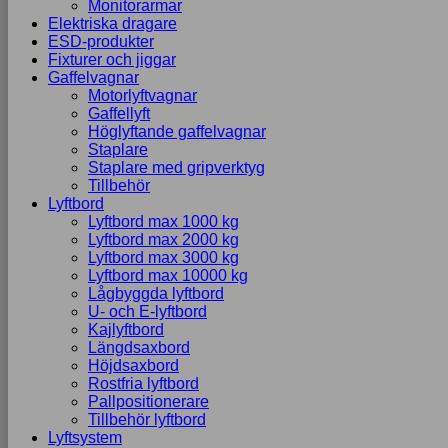
Monitorarmar
Elektriska dragare
ESD-produkter
Fixturer och jiggar
Gaffelvagnar
Motorlyftvagnar
Gaffellyft
Höglyftande gaffelvagnar
Staplare
Staplare med gripverktyg
Tillbehör
Lyftbord
Lyftbord max 1000 kg
Lyftbord max 2000 kg
Lyftbord max 3000 kg
Lyftbord max 10000 kg
Lågbyggda lyftbord
U- och E-lyftbord
Kajlyftbord
Längdsaxbord
Höjdsaxbord
Rostfria lyftbord
Pallpositionerare
Tillbehör lyftbord
Lyftsystem