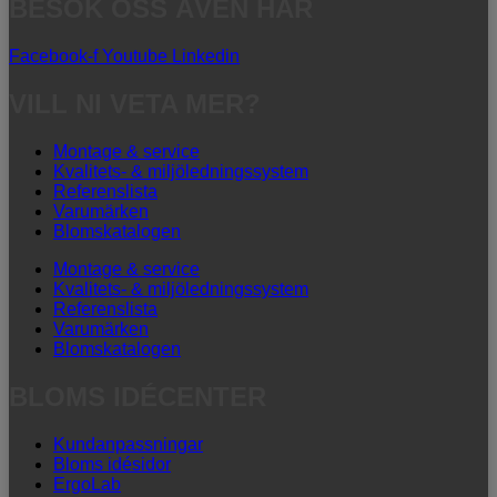
BESÖK OSS ÄVEN HÄR
Facebook-f
Youtube
Linkedin
VILL NI VETA MER?
Montage & service
Kvalitets- & miljöledningssystem
Referenslista
Varumärken
Blomskatalogen
Montage & service
Kvalitets- & miljöledningssystem
Referenslista
Varumärken
Blomskatalogen
BLOMS IDÉCENTER
Kundanpassningar
Bloms idésidor
ErgoLab