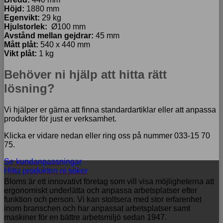
Höjd:
1880 mm
Egenvikt:
29 kg
Hjulstorlek:
Ø100 mm
Avstånd mellan gejdrar:
45 mm
Mått plåt:
540 x 440 mm
Vikt plåt:
1 kg
Behöver ni hjälp att hitta rätt
lösning?
Vi hjälper er gärna att finna standardartiklar eller att anpassa
produkter för just er verksamhet.
Klicka er vidare nedan eller ring oss på nummer 033-15 70
75.
Se kundanpassningar
Hitta produkten ni söker
Bloms är ett innovativt företag som vill visa möjligheterna att
ergonomiskt underlätta och anpassa arbetsplatser efter
funktion och person. Vi kan stoltsera med stor erfarenhet
inom branschen och har anpassat arbetsplatser samt
maskiner för en bättre arbetsmiljö sedan 1947.