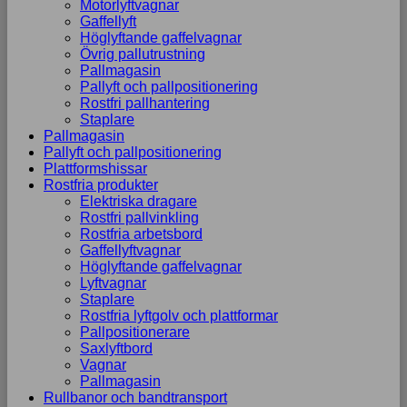
Motorlyftvagnar
Gaffellyft
Höglyftande gaffelvagnar
Övrig pallutrustning
Pallmagasin
Pallyft och pallpositionering
Rostfri pallhantering
Staplare
Pallmagasin
Pallyft och pallpositionering
Plattformshissar
Rostfria produkter
Elektriska dragare
Rostfri pallvinkling
Rostfria arbetsbord
Gaffellyftvagnar
Höglyftande gaffelvagnar
Lyftvagnar
Staplare
Rostfria lyftgolv och plattformar
Pallpositionerare
Saxlyftbord
Vagnar
Pallmagasin
Rullbanor och bandtransport