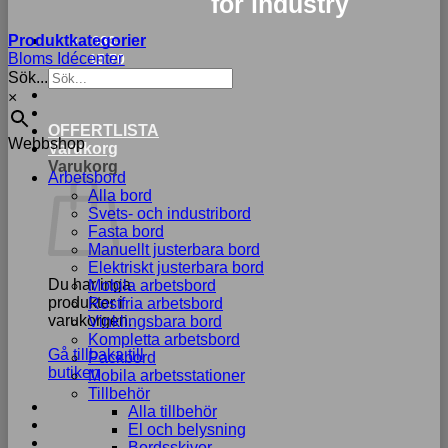
for industry
Produktkategorier
033-
Bloms Idécenter
15 70
Sök...
75
×
OFFERTLISTA
Webbshop
Varukorg
Varukorg
Arbetsbord
Alla bord
Svets- och industribord
Fasta bord
Manuellt justerbara bord
Elektriskt justerbara bord
Du har inga
Mobila arbetsbord
produkter i
Rostfria arbetsbord
varukorgen.
Vinklingsbara bord
Kompletta arbetsbord
Gå tillbaka till
Packbord
butiken
Mobila arbetsstationer
Tillbehör
Alla tillbehör
El och belysning
Bordsskivor