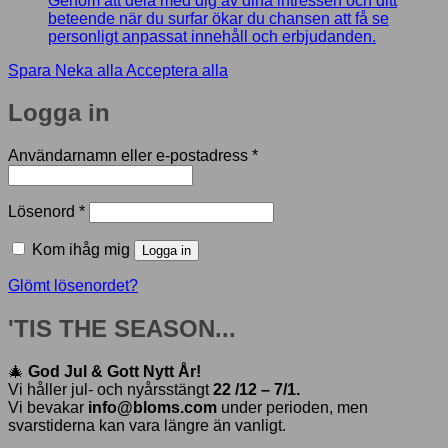
Genom att dela med dig av dina intressen och ditt
beteende när du surfar ökar du chansen att få se
personligt anpassat innehåll och erbjudanden.
Spara
Neka alla
Acceptera alla
Logga in
Obligatoriskt
Användarnamn eller e-postadress
*
Obligatoriskt
Lösenord
*
Kom ihåg mig
Logga in
Glömt lösenordet?
'TIS THE SEASON...
🎄
God Jul & Gott Nytt År!
Vi håller jul- och nyårsstängt
22 /12 – 7/1.
Vi bevakar
info@bloms.com
under perioden, men
svarstiderna kan vara längre än vanligt.