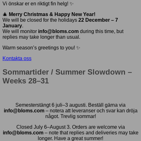
Vi önskar er en riktigt fin helg! ✨
🎄
Merry Christmas & Happy New Year!
We will be closed for the holidays
22 December – 7
January
.
We will monitor
info@bloms.com
during this time, but
replies may take longer than usual.
Warm season’s greetings to you! ✨
Kontakta oss
Sommartider / Summer Slowdown –
Weeks 28–31
Semesterstängt 6 juli–3 augusti. Beställ gärna via
info@bloms.com
– notera att leveranser och svar kan dröja
något. Trevlig sommar!
Closed July 6–August 3. Orders are welcome via
info@bloms.com
– note that replies and deliveries may take
longer. Have a great summer!