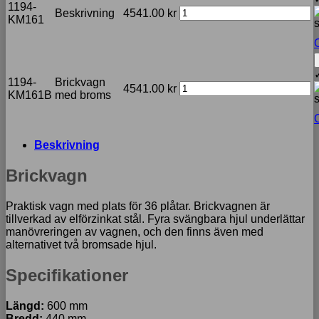
1194-
Beskrivning
4541.00
kr
KM161
O
1194-
Brickvagn
4541.00
kr
KM161B
med broms
O
Beskrivning
Brickvagn
Praktisk vagn med plats för 36 plåtar. Brickvagnen är
tillverkad av elförzinkat stål. Fyra svängbara hjul underlättar
manövreringen av vagnen, och den finns även med
alternativet två bromsade hjul.
Specifikationer
Längd:
600 mm
Bredd:
440 mm