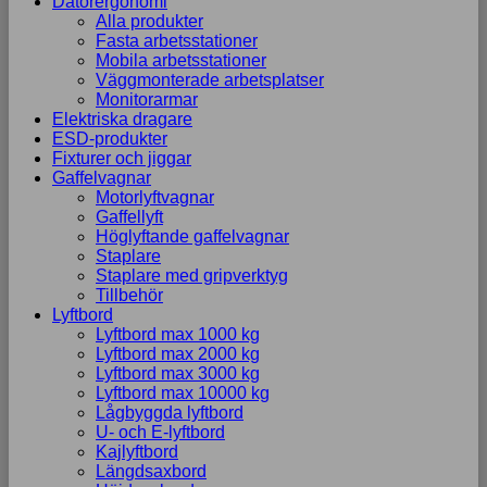
Datorergonomi
Alla produkter
Fasta arbetsstationer
Mobila arbetsstationer
Väggmonterade arbetsplatser
Monitorarmar
Elektriska dragare
ESD-produkter
Fixturer och jiggar
Gaffelvagnar
Motorlyftvagnar
Gaffellyft
Höglyftande gaffelvagnar
Staplare
Staplare med gripverktyg
Tillbehör
Lyftbord
Lyftbord max 1000 kg
Lyftbord max 2000 kg
Lyftbord max 3000 kg
Lyftbord max 10000 kg
Lågbyggda lyftbord
U- och E-lyftbord
Kajlyftbord
Längdsaxbord