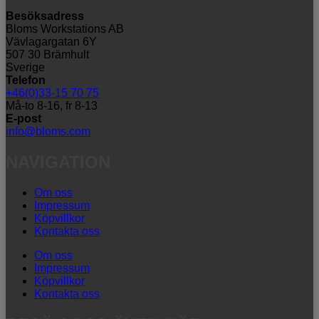
Besöksadress
Bloms Workstations AB
Vävlagargatan 6Y
507 30 Brämhult
Sverige
Telefon
+46(0)33-15 70 75
Må-to 8-16, fr 8-13
E-post
info@bloms.com
NAVIGATION
Om oss
Impressum
Köpvillkor
Kontakta oss
Om oss
Impressum
Köpvillkor
Kontakta oss