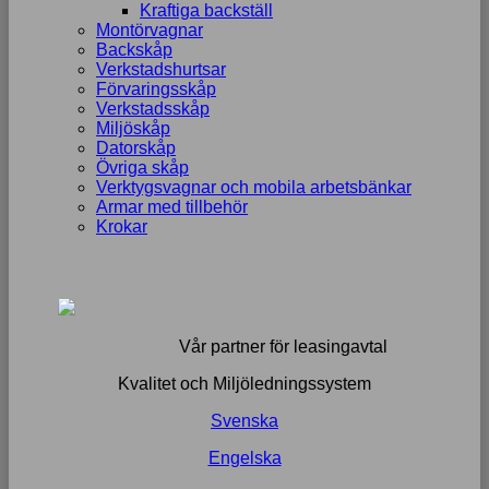
Kraftiga backställ
Montörvagnar
Backskåp
Verkstadshurtsar
Förvaringsskåp
Verkstadsskåp
Miljöskåp
Datorskåp
Övriga skåp
Verktygsvagnar och mobila arbetsbänkar
Armar med tillbehör
Krokar
Vår partner för leasingavtal
Kvalitet och Miljöledningssystem
Svenska
Engelska