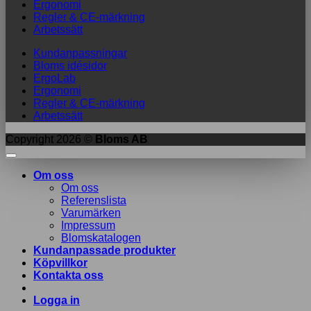
Ergonomi
Regler & CE-märkning
Arbetssätt
Kundanpassningar
Bloms idésidor
ErgoLab
Ergonomi
Regler & CE-märkning
Arbetssätt
Copyright 2026 ©
Bloms AB
Om oss
Om oss
Referenslista
Varumärken
Impressum
Blomskatalogen
Kundanpassade produkter
Köpvillkor
Kontakta oss
Logga in