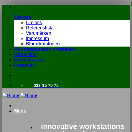
Skip
to
Om oss
content
Om oss
Referenslista
Varumärken
Impressum
Blomskatalogen
Kundanpassade produkter
Köpvillkor
Kontakta oss
Logga in
033-15 70 75
Menu
innovative workstations