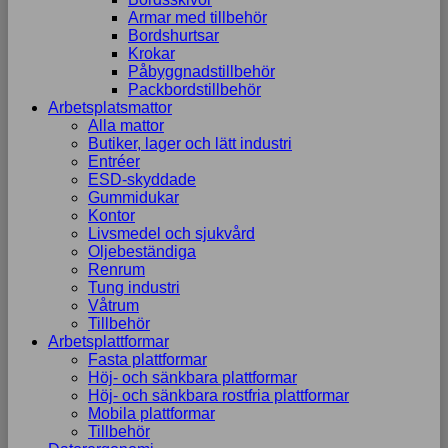
Armar med tillbehör
Bordshurtsar
Krokar
Påbyggnadstillbehör
Packbordstillbehör
Arbetsplatsmattor
Alla mattor
Butiker, lager och lätt industri
Entréer
ESD-skyddade
Gummidukar
Kontor
Livsmedel och sjukvård
Oljebeständiga
Renrum
Tung industri
Våtrum
Tillbehör
Arbetsplattformar
Fasta plattformar
Höj- och sänkbara plattformar
Höj- och sänkbara rostfria plattformar
Mobila plattformar
Tillbehör