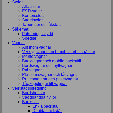
Stolar
Alla stolar
ESD-stolar
Kontorsstolar
Sadelstolar
Taburetter och åkstolar
Säkerhet
Påkörningsskydd
Speglar
Vagnar
Allt inom vagnar
Verktygsvagnar och mobila arbetsbänkar
Montörvagnar
Backvagnar och mobila backställ
Bordsvagnar och hyllvagnar
Pallvagnar
Plattformsvagnar och lådvagnar
Rullcontainrar och paketvagnar
Tågkopplingar till vagnar
Verkstadsinredning
Bordshurtsar
Vägghängda hyllor
Backställ
Enkla backställ
Dubbla backställ