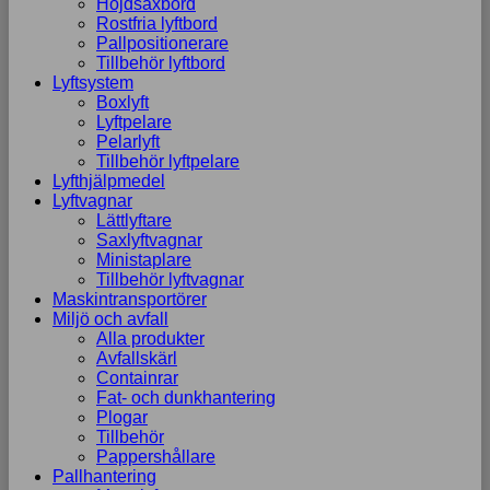
Höjdsaxbord
Rostfria lyftbord
Pallpositionerare
Tillbehör lyftbord
Lyftsystem
Boxlyft
Lyftpelare
Pelarlyft
Tillbehör lyftpelare
Lyfthjälpmedel
Lyftvagnar
Lättlyftare
Saxlyftvagnar
Ministaplare
Tillbehör lyftvagnar
Maskintransportörer
Miljö och avfall
Alla produkter
Avfallskärl
Containrar
Fat- och dunkhantering
Plogar
Tillbehör
Pappershållare
Pallhantering