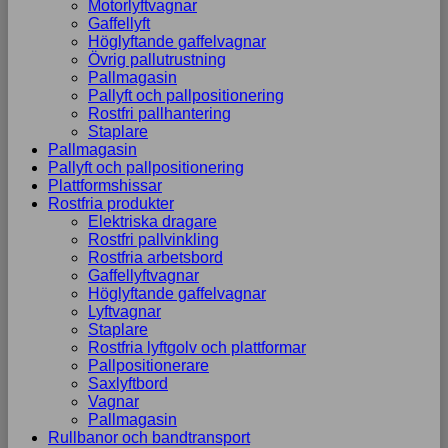
Motorlyftvagnar
Gaffellyft
Höglyftande gaffelvagnar
Övrig pallutrustning
Pallmagasin
Pallyft och pallpositionering
Rostfri pallhantering
Staplare
Pallmagasin
Pallyft och pallpositionering
Plattformshissar
Rostfria produkter
Elektriska dragare
Rostfri pallvinkling
Rostfria arbetsbord
Gaffellyftvagnar
Höglyftande gaffelvagnar
Lyftvagnar
Staplare
Rostfria lyftgolv och plattformar
Pallpositionerare
Saxlyftbord
Vagnar
Pallmagasin
Rullbanor och bandtransport