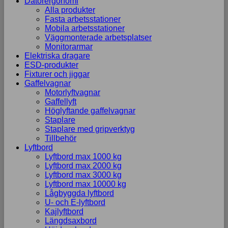
Datorergonomi
Alla produkter
Fasta arbetsstationer
Mobila arbetsstationer
Väggmonterade arbetsplatser
Monitorarmar
Elektriska dragare
ESD-produkter
Fixturer och jiggar
Gaffelvagnar
Motorlyftvagnar
Gaffellyft
Höglyftande gaffelvagnar
Staplare
Staplare med gripverktyg
Tillbehör
Lyftbord
Lyftbord max 1000 kg
Lyftbord max 2000 kg
Lyftbord max 3000 kg
Lyftbord max 10000 kg
Lågbyggda lyftbord
U- och E-lyftbord
Kajlyftbord
Längdsaxbord