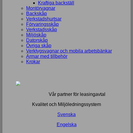
Kraftiga backställ
Montörvagnar
Backskåp
Verkstadshurtsar
Förvaringsskåp
Verkstadsskåp
Miljöskåp
Datorskåp
Övriga skåp
Verktygsvagnar och mobila arbetsbänkar
Armar med tillbehör
Krokar
Vår partner för leasingavtal
Kvalitet och Miljöledningssystem
Svenska
Engelska