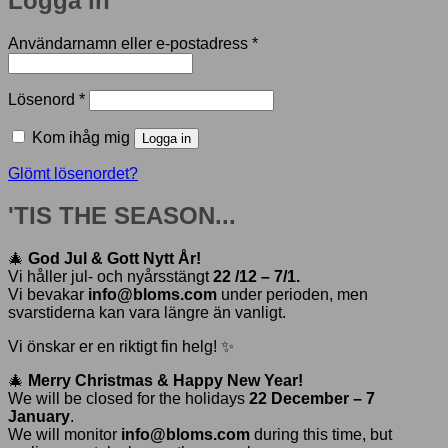
Logga in
Obligatoriskt
Användarnamn eller e-postadress
*
Obligatoriskt
Lösenord
*
Kom ihåg mig
Logga in
Glömt lösenordet?
'TIS THE SEASON...
🎄
God Jul & Gott Nytt År!
Vi håller jul- och nyårsstängt
22 /12 – 7/1.
Vi bevakar
info@bloms.com
under perioden, men
svarstiderna kan vara längre än vanligt.
Vi önskar er en riktigt fin helg! ✨
🎄
Merry Christmas & Happy New Year!
We will be closed for the holidays
22 December – 7
January
.
We will monitor
info@bloms.com
during this time, but