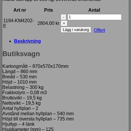
Art nr
Pris
Antal
Butiksvagn
1194-KM4202-
mängd
2804.00
kr
E
Lägg i varukorg
Offert
Beskrivning
Butiksvagn
Kartongmått – 870x570x170mm
Längd – 860 mm
Bredd – 530 mm
Höjd – 1010 mm
Belastning – 300 kg
Fraktvolym – 0,08 m3
Bruttovikt – 19,5 kg
Nettovikt – 19,5 kg
Antal hyllplan – 2
Avstånd mellan hyllplan – 540 mm
Höjd till översta hyllplan – 735 mm
Hjultyp – 4 länk
Hjuldiameter (mm) – 125