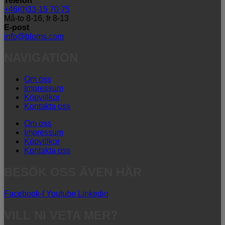
Telefon
+46(0)33-15 70 75
Må-to 8-16, fr 8-13
E-post
info@bloms.com
NAVIGATION
Om oss
Impressum
Köpvillkor
Kontakta oss
Om oss
Impressum
Köpvillkor
Kontakta oss
BESÖK OSS ÄVEN HÄR
Facebook-f
Youtube
Linkedin
VILL NI VETA MER?