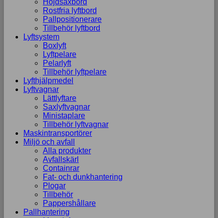
Höjdsaxbord
Rostfria lyftbord
Pallpositionerare
Tillbehör lyftbord
Lyftsystem
Boxlyft
Lyftpelare
Pelarlyft
Tillbehör lyftpelare
Lyfthjälpmedel
Lyftvagnar
Lättlyftare
Saxlyftvagnar
Ministaplare
Tillbehör lyftvagnar
Maskintransportörer
Miljö och avfall
Alla produkter
Avfallskärl
Containrar
Fat- och dunkhantering
Plogar
Tillbehör
Pappershållare
Pallhantering