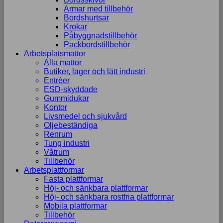
Armar med tillbehör
Bordshurtsar
Krokar
Påbyggnadstillbehör
Packbordstillbehör
Arbetsplatsmattor
Alla mattor
Butiker, lager och lätt industri
Entréer
ESD-skyddade
Gummidukar
Kontor
Livsmedel och sjukvård
Oljebeständiga
Renrum
Tung industri
Våtrum
Tillbehör
Arbetsplattformar
Fasta plattformar
Höj- och sänkbara plattformar
Höj- och sänkbara rostfria plattformar
Mobila plattformar
Tillbehör