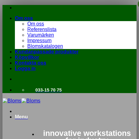
Skip
to
Om oss
content
Om oss
Referenslista
Varumärken
Impressum
Blomskatalogen
Kundanpassade produkter
Köpvillkor
Kontakta oss
Logga in
033-15 70 75
Menu
innovative workstations