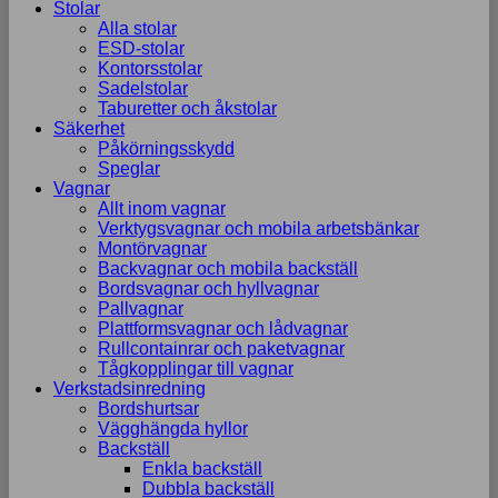
Stolar
Alla stolar
ESD-stolar
Kontorsstolar
Sadelstolar
Taburetter och åkstolar
Säkerhet
Påkörningsskydd
Speglar
Vagnar
Allt inom vagnar
Verktygsvagnar och mobila arbetsbänkar
Montörvagnar
Backvagnar och mobila backställ
Bordsvagnar och hyllvagnar
Pallvagnar
Plattformsvagnar och lådvagnar
Rullcontainrar och paketvagnar
Tågkopplingar till vagnar
Verkstadsinredning
Bordshurtsar
Vägghängda hyllor
Backställ
Enkla backställ
Dubbla backställ