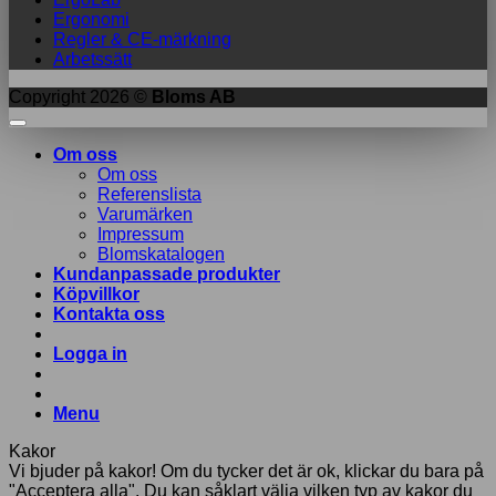
Ergonomi
Regler & CE-märkning
Arbetssätt
Copyright 2026 ©
Bloms AB
Om oss
Om oss
Referenslista
Varumärken
Impressum
Blomskatalogen
Kundanpassade produkter
Köpvillkor
Kontakta oss
Logga in
Menu
Kakor
Vi bjuder på kakor! Om du tycker det är ok, klickar du bara på
"Acceptera alla". Du kan såklart välja vilken typ av kakor du