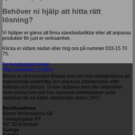
Behöver ni hjälp att hitta rätt
lösning?
Vi hjälper er gärna att finna standardartiklar eller att anpassa
produkter för just er verksamhet.
Klicka er vidare nedan eller ring oss på nummer 033-15 70
75.
Se kundanpassningar
Hitta produkten ni söker
Bloms är ett innovativt företag som vill visa möjligheterna att
ergonomiskt underlätta och anpassa arbetsplatser efter
funktion och person. Vi kan stoltsera med stor erfarenhet
inom branschen och har anpassat arbetsplatser samt
maskiner för en bättre arbetsmiljö sedan 1947.
Besöksadress
Bloms Workstations AB
Vävlagargatan 6Y
507 30 Brämhult
Sverige