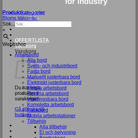
for industry
Produktkategorier
033-
Bloms Idécenter
15 70
Sök...
75
×
OFFERTLISTA
Webbshop
Varukorg
Varukorg
Arbetsbord
Alla bord
Svets- och industribord
Fasta bord
Manuellt justerbara bord
Elektriskt justerbara bord
Du har inga
Mobila arbetsbord
produkter i
Rostfria arbetsbord
varukorgen.
Vinklingsbara bord
Kompletta arbetsbord
Gå tillbaka till
Packbord
butiken
Mobila arbetsstationer
Tillbehör
Alla tillbehör
El och belysning
Bordsskivor