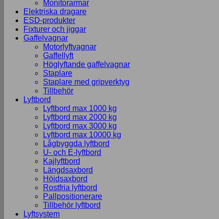
Monitorarmar
Elektriska dragare
ESD-produkter
Fixturer och jiggar
Gaffelvagnar
Motorlyftvagnar
Gaffellyft
Höglyftande gaffelvagnar
Staplare
Staplare med gripverktyg
Tillbehör
Lyftbord
Lyftbord max 1000 kg
Lyftbord max 2000 kg
Lyftbord max 3000 kg
Lyftbord max 10000 kg
Lågbyggda lyftbord
U- och E-lyftbord
Kajlyftbord
Längdsaxbord
Höjdsaxbord
Rostfria lyftbord
Pallpositionerare
Tillbehör lyftbord
Lyftsystem