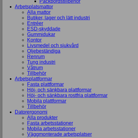
Packbordstillbehör
Arbetsplatsmattor
Alla mattor
Butiker, lager och lätt industri
Entréer
ESD-skyddade
Gummidukar
Kontor
Livsmedel och sjukvård
Oljebeständiga
Renrum
Tung industri
Våtrum
Tillbehör
Arbetsplattformar
Fasta plattformar
Höj- och sänkbara plattformar
Höj- och sänkbara rostfria plattformar
Mobila plattformar
Tillbehör
Datorergonomi
Alla produkter
Fasta arbetsstationer
Mobila arbetsstationer
Väggmonterade arbetsplatser