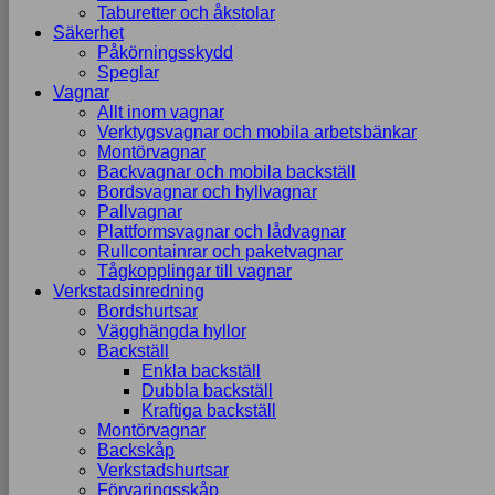
Taburetter och åkstolar
Säkerhet
Påkörningsskydd
Speglar
Vagnar
Allt inom vagnar
Verktygsvagnar och mobila arbetsbänkar
Montörvagnar
Backvagnar och mobila backställ
Bordsvagnar och hyllvagnar
Pallvagnar
Plattformsvagnar och lådvagnar
Rullcontainrar och paketvagnar
Tågkopplingar till vagnar
Verkstadsinredning
Bordshurtsar
Vägghängda hyllor
Backställ
Enkla backställ
Dubbla backställ
Kraftiga backställ
Montörvagnar
Backskåp
Verkstadshurtsar
Förvaringsskåp