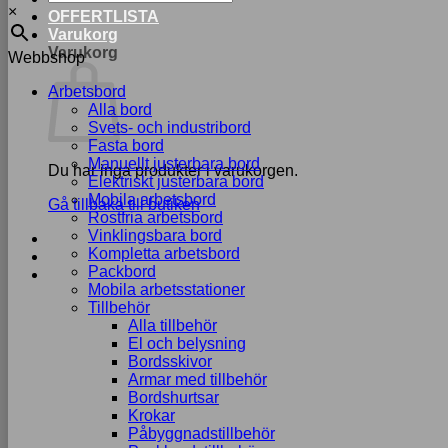
×
OFFERTLISTA
Varukorg
Varukorg
Webbshop
Arbetsbord
Alla bord
Svets- och industribord
Fasta bord
Manuellt justerbara bord
Du har inga produkter i varukorgen.
Elektriskt justerbara bord
Mobila arbetsbord
Gå tillbaka till butiken
Rostfria arbetsbord
Vinklingsbara bord
Kompletta arbetsbord
Packbord
Mobila arbetsstationer
Tillbehör
Alla tillbehör
El och belysning
Bordsskivor
Armar med tillbehör
Bordshurtsar
Krokar
Påbyggnadstillbehör