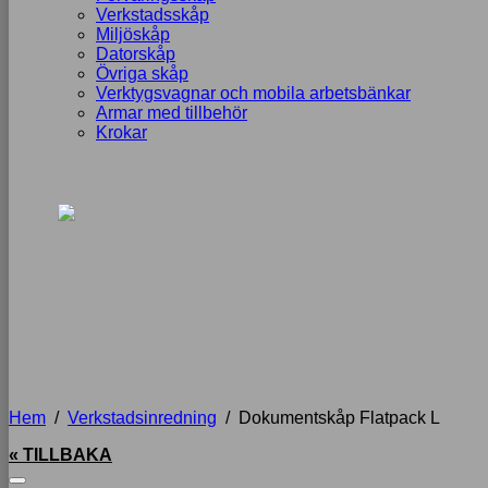
Verkstadsskåp
Miljöskåp
Datorskåp
Övriga skåp
Verktygsvagnar och mobila arbetsbänkar
Armar med tillbehör
Krokar
Hem
/
Verkstadsinredning
/
Dokumentskåp Flatpack L
« TILLBAKA