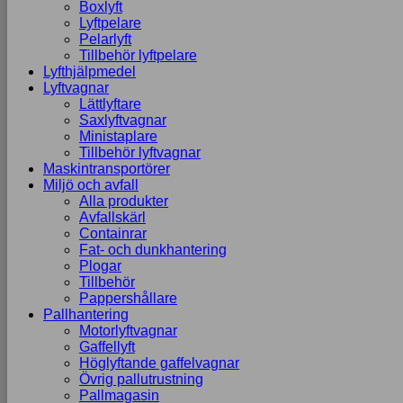
Boxlyft
Lyftpelare
Pelarlyft
Tillbehör lyftpelare
Lyfthjälpmedel
Lyftvagnar
Lättlyftare
Saxlyftvagnar
Ministaplare
Tillbehör lyftvagnar
Maskintransportörer
Miljö och avfall
Alla produkter
Avfallskärl
Containrar
Fat- och dunkhantering
Plogar
Tillbehör
Pappershållare
Pallhantering
Motorlyftvagnar
Gaffellyft
Höglyftande gaffelvagnar
Övrig pallutrustning
Pallmagasin