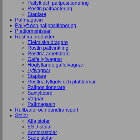
Pallyft och pallpositionering
Rostfri pallhantering
Staplare
Pallmagasin
Pallyft och pallpositionering
Plattformshissar
Rostfria produkter
Elektriska dragare
Rostfri pallvinkling
Rostfria arbetsbord
Gaffellyftvagnar
Höglyftande gaffelvagnar
Lyftvagnar
Staplare
Rostfria lyftgolv och plattformar
Pallpositionerare
Saxlyftbord
Vagnar
Pallmagasin
Rullbanor och bandtransport
Stolar
Alla stolar
ESD-stolar
Kontorsstolar
Sadelstolar