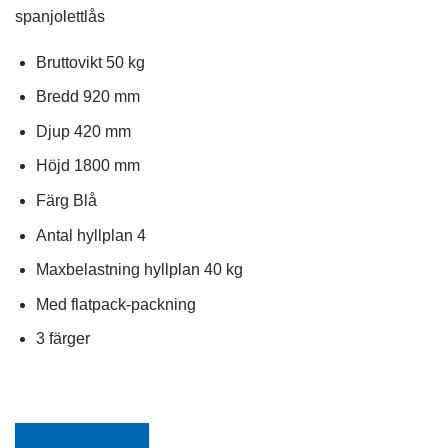
spanjolettlås
Bruttovikt 50 kg
Bredd 920 mm
Djup 420 mm
Höjd 1800 mm
Färg Blå
Antal hyllplan 4
Maxbelastning hyllplan 40 kg
Nödvändiga
Dessa kakor
Med flatpack-packning
går inte att
välja bort. De
3 färger
behövs för att
hemsidan
över huvud
taget ska
fungera.