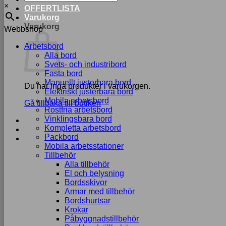
×
OFFERTLISTA
Varukorg
Varukorg
Webbshop
Arbetsbord
Alla bord
Svets- och industribord
Fasta bord
Manuellt justerbara bord
Du har inga produkter i varukorgen.
Elektriskt justerbara bord
Mobila arbetsbord
Gå tillbaka till butiken
Rostfria arbetsbord
Vinklingsbara bord
Kompletta arbetsbord
Packbord
Mobila arbetsstationer
Tillbehör
Alla tillbehör
El och belysning
Bordsskivor
Armar med tillbehör
Bordshurtsar
Krokar
Påbyggnadstillbehör