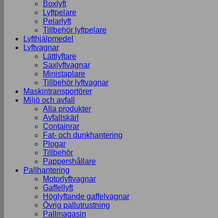
Boxlyft
Lyftpelare
Pelarlyft
Tillbehör lyftpelare
Lyfthjälpmedel
Lyftvagnar
Lättlyftare
Saxlyftvagnar
Ministaplare
Tillbehör lyftvagnar
Maskintransportörer
Miljö och avfall
Alla produkter
Avfallskärl
Containrar
Fat- och dunkhantering
Plogar
Tillbehör
Pappershållare
Pallhantering
Motorlyftvagnar
Gaffellyft
Höglyftande gaffelvagnar
Övrig pallutrustning
Pallmagasin