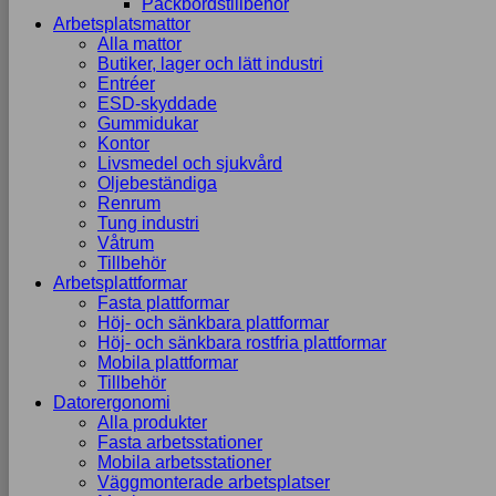
Packbordstillbehör
Arbetsplatsmattor
Alla mattor
Butiker, lager och lätt industri
Entréer
ESD-skyddade
Gummidukar
Kontor
Livsmedel och sjukvård
Oljebeständiga
Renrum
Tung industri
Våtrum
Tillbehör
Arbetsplattformar
Fasta plattformar
Höj- och sänkbara plattformar
Höj- och sänkbara rostfria plattformar
Mobila plattformar
Tillbehör
Datorergonomi
Alla produkter
Fasta arbetsstationer
Mobila arbetsstationer
Väggmonterade arbetsplatser