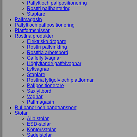
Pallyft och pallpositionering
Rostfri pallhantering
Staplare
Pallmagasin
Pallyft och pallpositionering
Plattformshissar
Rostfria produkter
Elektriska dragare
Rostfri pallvinkling
Rostfria arbetsbord
Gaffellyftvagnar
Höglyftande gaffelvagnar
Lyftvagnar
Staplare
Rostfria lyftgolv och plattformar
Pallpositionerare
Saxlyftbord
Vagnar
Pallmagasin
Rullbanor och bandtransport
Stolar
Alla stolar
ESD-stolar
Kontorsstolar
Sadelstolar