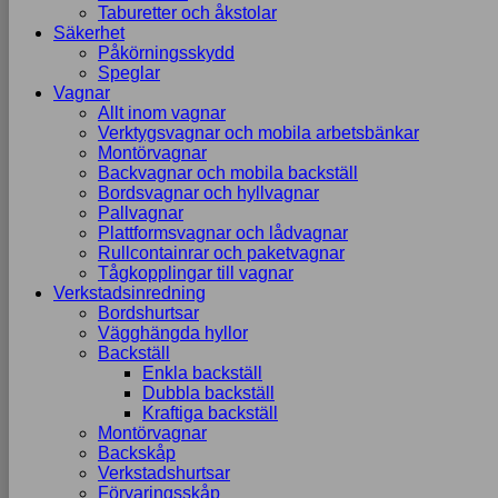
Taburetter och åkstolar
Säkerhet
Påkörningsskydd
Speglar
Vagnar
Allt inom vagnar
Verktygsvagnar och mobila arbetsbänkar
Montörvagnar
Backvagnar och mobila backställ
Bordsvagnar och hyllvagnar
Pallvagnar
Plattformsvagnar och lådvagnar
Rullcontainrar och paketvagnar
Tågkopplingar till vagnar
Verkstadsinredning
Bordshurtsar
Vägghängda hyllor
Backställ
Enkla backställ
Dubbla backställ
Kraftiga backställ
Montörvagnar
Backskåp
Verkstadshurtsar
Förvaringsskåp