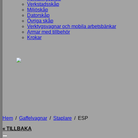
Verkstadsskåp
Miljöskåp
Datorskåp
Övriga skåp
Verktygsvagnar och mobila arbetsbänkar
Armar med tillbehör
Krokar
Hem
/
Gaffelvagnar
/
Staplare
/
ESP
« TILLBAKA