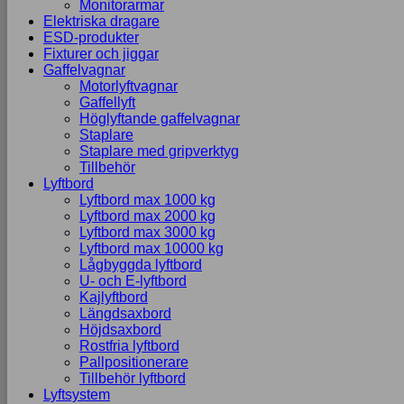
Monitorarmar
Elektriska dragare
ESD-produkter
Fixturer och jiggar
Gaffelvagnar
Motorlyftvagnar
Gaffellyft
Höglyftande gaffelvagnar
Staplare
Staplare med gripverktyg
Tillbehör
Lyftbord
Lyftbord max 1000 kg
Lyftbord max 2000 kg
Lyftbord max 3000 kg
Lyftbord max 10000 kg
Lågbyggda lyftbord
U- och E-lyftbord
Kajlyftbord
Längdsaxbord
Höjdsaxbord
Rostfria lyftbord
Pallpositionerare
Tillbehör lyftbord
Lyftsystem