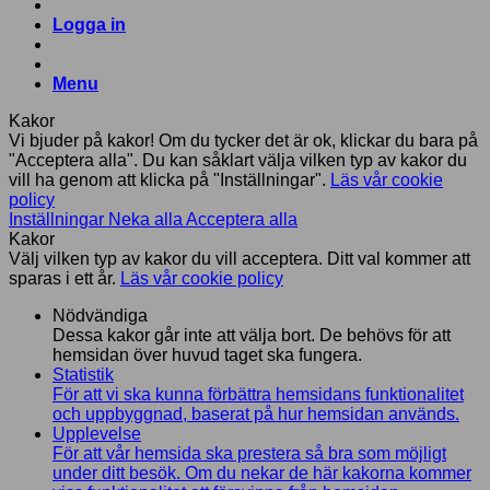
Logga in
Menu
Kakor
Vi bjuder på kakor! Om du tycker det är ok, klickar du bara på
"Acceptera alla". Du kan såklart välja vilken typ av kakor du
vill ha genom att klicka på "Inställningar".
Läs vår cookie
policy
Inställningar
Neka alla
Acceptera alla
Kakor
Välj vilken typ av kakor du vill acceptera. Ditt val kommer att
sparas i ett år.
Läs vår cookie policy
Nödvändiga
Dessa kakor går inte att välja bort. De behövs för att
hemsidan över huvud taget ska fungera.
Statistik
För att vi ska kunna förbättra hemsidans funktionalitet
och uppbyggnad, baserat på hur hemsidan används.
Upplevelse
För att vår hemsida ska prestera så bra som möjligt
under ditt besök. Om du nekar de här kakorna kommer