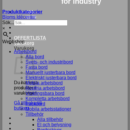
for industry
Produktkategorier
033-
Bloms Idécenter
15 70
Sök...
75
×
OFFERTLISTA
Webbshop
Varukorg
Varukorg
Arbetsbord
Alla bord
Svets- och industribord
Fasta bord
Manuellt justerbara bord
Elektriskt justerbara bord
Du har inga
Mobila arbetsbord
produkter i
Rostfria arbetsbord
varukorgen.
Vinklingsbara bord
Kompletta arbetsbord
Gå tillbaka till
Packbord
butiken
Mobila arbetsstationer
Tillbehör
Alla tillbehör
El och belysning
Bordsskivor