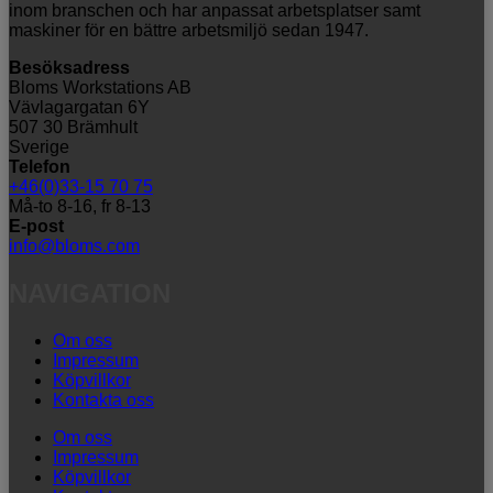
inom branschen och har anpassat arbetsplatser samt
maskiner för en bättre arbetsmiljö sedan 1947.
Besöksadress
Bloms Workstations AB
Vävlagargatan 6Y
507 30 Brämhult
Sverige
Telefon
+46(0)33-15 70 75
Må-to 8-16, fr 8-13
E-post
info@bloms.com
NAVIGATION
Om oss
Impressum
Köpvillkor
Kontakta oss
Om oss
Impressum
Köpvillkor