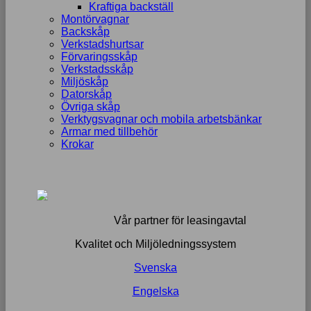
Kraftiga backställ
Montörvagnar
Backskåp
Verkstadshurtsar
Förvaringsskåp
Verkstadsskåp
Miljöskåp
Datorskåp
Övriga skåp
Verktygsvagnar och mobila arbetsbänkar
Armar med tillbehör
Krokar
Vår partner för leasingavtal
Kvalitet och Miljöledningssystem
Svenska
Engelska