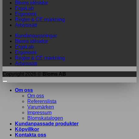
Bloms idésidor
ErgoLab
Ergonomi
Regler & CE-märkning
Arbetssätt
Kundanpassningar
Bloms idésidor
ErgoLab
Ergonomi
Regler & CE-märkning
Arbetssätt
Copyright 2026 ©
Bloms AB
Om oss
Om oss
Referenslista
Varumärken
Impressum
Blomskatalogen
Kundanpassade produkter
Köpvillkor
Kontakta oss