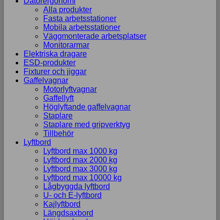
Datorergonomi
Alla produkter
Fasta arbetsstationer
Mobila arbetsstationer
Väggmonterade arbetsplatser
Monitorarmar
Elektriska dragare
ESD-produkter
Fixturer och jiggar
Gaffelvagnar
Motorlyftvagnar
Gaffellyft
Höglyftande gaffelvagnar
Staplare
Staplare med gripverktyg
Tillbehör
Lyftbord
Lyftbord max 1000 kg
Lyftbord max 2000 kg
Lyftbord max 3000 kg
Lyftbord max 10000 kg
Lågbyggda lyftbord
U- och E-lyftbord
Kajlyftbord
Längdsaxbord