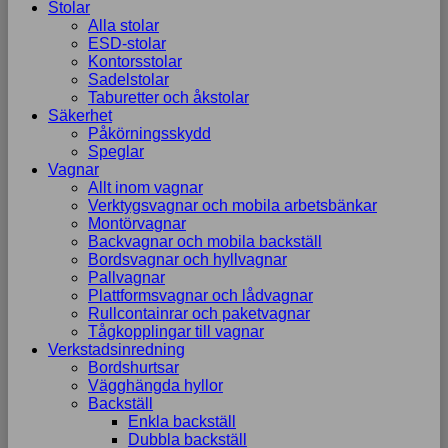
Stolar
Alla stolar
ESD-stolar
Kontorsstolar
Sadelstolar
Taburetter och åkstolar
Säkerhet
Påkörningsskydd
Speglar
Vagnar
Allt inom vagnar
Verktygsvagnar och mobila arbetsbänkar
Montörvagnar
Backvagnar och mobila backställ
Bordsvagnar och hyllvagnar
Pallvagnar
Plattformsvagnar och lådvagnar
Rullcontainrar och paketvagnar
Tågkopplingar till vagnar
Verkstadsinredning
Bordshurtsar
Vägghängda hyllor
Backställ
Enkla backställ
Dubbla backställ