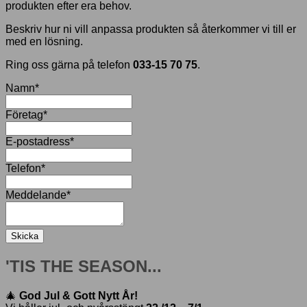
produkten efter era behov.
Beskriv hur ni vill anpassa produkten så återkommer vi till er
med en lösning.
Ring oss gärna på telefon
033-15 70 75
.
Namn
*
Företag
*
E-postadress
*
Telefon
*
Meddelande
*
Skicka
'TIS THE SEASON...
🎄
God Jul & Gott Nytt År!