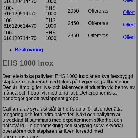
Offert
616120414470
1000
100-
EHS
2050
Offereras
Offert
616120514470
1000
100-
EHS
2450
Offereras
Offert
616120614470
1000
100-
EHS
2850
Offereras
Offert
616120714470
1000
Beskrivning
EHS 1000 Inox
Den elektriska pallyften EHS 1000 Inox är en kvalitetsbyggd
staplare konstruerad med fokus på hygienisk pallhantering.
Den är lämplig för livs- och läkemedelsindustrin vid behov av
många och höga lyft med tung last. Det ergonomiska
handtaget ger ett avslappnat grepp.
Gafflarna av syrafast stål är helt slutna för att underlätta
rengöring och förhindra bakterietillväxt och pallyften är
utvecklad tillsammans med experter inom säkerhet och
hälsovård. En genomskinlig och slagtålig skiva skyddar
operatören och staplaren är även försedd med
parkeringsbroms.