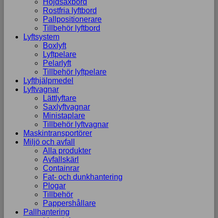
Höjdsaxbord
Rostfria lyftbord
Pallpositionerare
Tillbehör lyftbord
Lyftsystem
Boxlyft
Lyftpelare
Pelarlyft
Tillbehör lyftpelare
Lyfthjälpmedel
Lyftvagnar
Lättlyftare
Saxlyftvagnar
Ministaplare
Tillbehör lyftvagnar
Maskintransportörer
Miljö och avfall
Alla produkter
Avfallskärl
Containrar
Fat- och dunkhantering
Plogar
Tillbehör
Pappershållare
Pallhantering