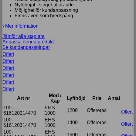
Nylonhjul i singel-utförande
Möjlighet för kundanpassning
Finns även som bredspårig
› Mer information
Jämför alla staplare
Anpassa denna produkt
Se kundanpassningar
Offert
Offert
Offert
Offert
Offert
Offert
Mod /
Art nr
Lyfthöjd
Pris
Antal
Kap
100-
EHS
1200
Offereras
Offert
616120214470
1000
100-
EHS
1400
Offereras
Offert
616120314470
1000
100-
EHS
1600
Offereras