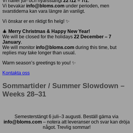
Vi håller jul- och nyårsstängt
22 /12 – 7/1.
Vi bevakar
info@bloms.com
under perioden, men
svarstiderna kan vara längre än vanligt.
Vi önskar er en riktigt fin helg! ✨
🎄
Merry Christmas & Happy New Year!
We will be closed for the holidays
22 December – 7
January
.
We will monitor
info@bloms.com
during this time, but
replies may take longer than usual.
Warm season’s greetings to you! ✨
Kontakta oss
Sommartider / Summer Slowdown –
Weeks 28–31
Semesterstängt 6 juli–3 augusti. Beställ gärna via
info@bloms.com
– notera att leveranser och svar kan dröja
något. Trevlig sommar!