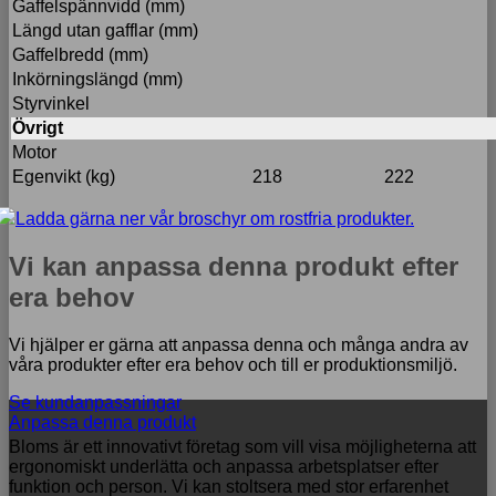
Gaffelspännvidd (mm)
Längd utan gafflar (mm)
Gaffelbredd (mm)
Inkörningslängd (mm)
Styrvinkel
Övrigt
Motor
Egenvikt (kg)
218
222
Ladda gärna ner vår broschyr om rostfria produkter.
Vi kan anpassa denna produkt efter
era behov
Vi hjälper er gärna att anpassa denna och många andra av
våra produkter efter era behov och till er produktionsmiljö.
Se kundanpassningar
Anpassa denna produkt
Bloms är ett innovativt företag som vill visa möjligheterna att
ergonomiskt underlätta och anpassa arbetsplatser efter
funktion och person. Vi kan stoltsera med stor erfarenhet