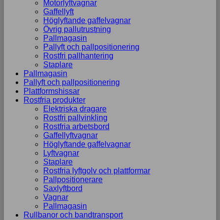
Motorlyftvagnar
Gaffellyft
Höglyftande gaffelvagnar
Övrig pallutrustning
Pallmagasin
Pallyft och pallpositionering
Rostfri pallhantering
Staplare
Pallmagasin
Pallyft och pallpositionering
Plattformshissar
Rostfria produkter
Elektriska dragare
Rostfri pallvinkling
Rostfria arbetsbord
Gaffellyftvagnar
Höglyftande gaffelvagnar
Lyftvagnar
Staplare
Rostfria lyftgolv och plattformar
Pallpositionerare
Saxlyftbord
Vagnar
Pallmagasin
Rullbanor och bandtransport