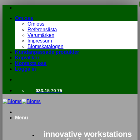
Skip
to
Om oss
content
Om oss
Referenslista
Varumärken
Impressum
Blomskatalogen
Kundanpassade produkter
Köpvillkor
Kontakta oss
Logga in
033-15 70 75
Menu
innovative workstations