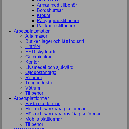
Armar med tillbehör
Bordshurtsar
Krokar
Påbyggnadstillbehör
Packbordstillbehör
Arbetsplatsmattor
Alla mattor
Butiker, lager och lätt industri
Entréer
ESD-skyddade
Gummidukar
Kontor
Livsmedel och sjukvård
Oljebeständiga
Renrum
Tung industri
Våtrum
Tillbehör
Arbetsplattformar
Fasta plattformar
Höj- och sänkbara plattformar
Höj- och sänkbara rostfria plattformar
Mobila plattformar
Tillbehör