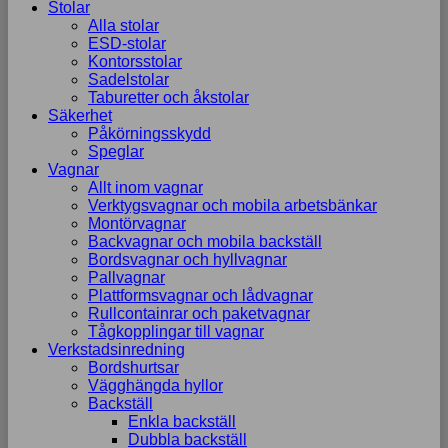
Stolar
Alla stolar
ESD-stolar
Kontorsstolar
Sadelstolar
Taburetter och åkstolar
Säkerhet
Påkörningsskydd
Speglar
Vagnar
Allt inom vagnar
Verktygsvagnar och mobila arbetsbänkar
Montörvagnar
Backvagnar och mobila backställ
Bordsvagnar och hyllvagnar
Pallvagnar
Plattformsvagnar och lådvagnar
Rullcontainrar och paketvagnar
Tågkopplingar till vagnar
Verkstadsinredning
Bordshurtsar
Vägghängda hyllor
Backställ
Enkla backställ
Dubbla backställ