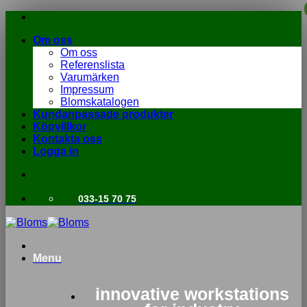
Skip
to
Om oss
content
Om oss
Referenslista
Varumärken
Impressum
Blomskatalogen
Kundanpassade produkter
Köpvillkor
Kontakta oss
Logga in
033-15 70 75
Menu
innovative workstations