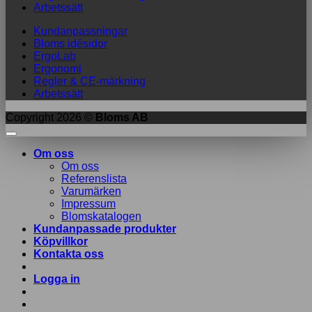
Arbetssätt
Kundanpassningar
Bloms idésidor
ErgoLab
Ergonomi
Regler & CE-märkning
Arbetssätt
Copyright 2026 ©
Bloms AB
Om oss
Om oss
Referenslista
Varumärken
Impressum
Blomskatalogen
Kundanpassade produkter
Köpvillkor
Kontakta oss
Logga in