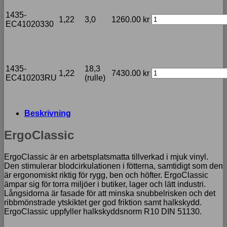
1435-
1,22
3,0
1260.00
kr
EC41020330
1435-
18,3
1,22
7430.00
kr
EC410203RU
(rulle)
Beskrivning
ErgoClassic
ErgoClassic är en arbetsplatsmatta tillverkad i mjuk vinyl.
Den stimulerar blodcirkulationen i fötterna, samtidigt som den
är ergonomiskt riktig för rygg, ben och höfter. ErgoClassic
ämpar sig för torra miljöer i butiker, lager och lätt industri.
Långsidorna är fasade för att minska snubbelrisken och det
ribbmönstrade ytskiktet ger god friktion samt halkskydd.
ErgoClassic uppfyller halkskyddsnorm R10 DIN 51130.