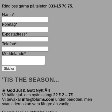
Ring oss gärna på telefon
033-15 70 75
.
Namn
*
Företag
*
E-postadress
*
Telefon
*
Meddelande
*
Skicka
'TIS THE SEASON...
🎄
God Jul & Gott Nytt År!
Vi håller jul- och nyårsstängt
22 /12 – 7/1.
Vi bevakar
info@bloms.com
under perioden, men
svarstiderna kan vara längre än vanligt.