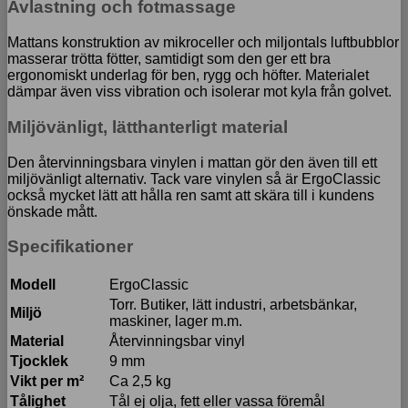
Avlastning och fotmassage
Mattans konstruktion av mikroceller och miljontals luftbubblor
masserar trötta fötter, samtidigt som den ger ett bra
ergonomiskt underlag för ben, rygg och höfter. Materialet
dämpar även viss vibration och isolerar mot kyla från golvet.
Miljövänligt, lätthanterligt material
Den återvinningsbara vinylen i mattan gör den även till ett
miljövänligt alternativ. Tack vare vinylen så är ErgoClassic
också mycket lätt att hålla ren samt att skära till i kundens
önskade mått.
Specifikationer
Modell
ErgoClassic
Torr. Butiker, lätt industri, arbetsbänkar,
Miljö
maskiner, lager m.m.
Material
Återvinningsbar vinyl
Tjocklek
9 mm
Vikt per m²
Ca 2,5 kg
Tålighet
Tål ej olja, fett eller vassa föremål