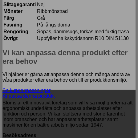
Slitagegaranti
Nej
Mönster
Ribbmönstrad
Färg
Grå
Fasning
På långsidorna
Rengöring
Sopas, dammsugs, torkas med fuktig trasa
Övrigt
Uppfyller halkskyddsnorm R10 DIN 51130
Vi kan anpassa denna produkt efter
era behov
Vi hjälper er gärna att anpassa denna och många andra av
våra produkter efter era behov och till er produktionsmiljö.
Se kundanpassningar
Anpassa denna produkt
Bloms är ett innovativt företag som vill visa möjligheterna att
ergonomiskt underlätta och anpassa arbetsplatser efter
funktion och person. Vi kan stoltsera med stor erfarenhet
inom branschen och har anpassat arbetsplatser samt
maskiner för en bättre arbetsmiljö sedan 1947.
Besöksadress