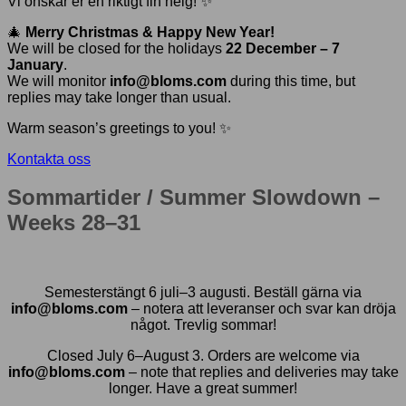
Vi önskar er en riktigt fin helg! ✨
🎄
Merry Christmas & Happy New Year!
We will be closed for the holidays
22 December – 7
January
.
We will monitor
info@bloms.com
during this time, but
replies may take longer than usual.
Warm season’s greetings to you! ✨
Kontakta oss
Sommartider / Summer Slowdown –
Weeks 28–31
Semesterstängt 6 juli–3 augusti. Beställ gärna via
info@bloms.com
– notera att leveranser och svar kan dröja
något. Trevlig sommar!
Closed July 6–August 3. Orders are welcome via
info@bloms.com
– note that replies and deliveries may take
longer. Have a great summer!