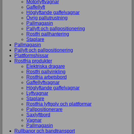
Motorlyftvagnar
Gaffellyft
Höglyftande gaffelvagnar
Övrig pallutrustning
Pallmagasin
Pallyft och pallpositionering
Rostfri pallhantering
Staplare
Pallmagasin
Pallyft och pallpositionering
Plattformshissar
Rostfria produkter
Elektriska dragare
Rostfri pallvinkling
Rostfria arbetsbord
Gaffellyftvagnar
Höglyftande gaffelvagnar
Lyftvagnar
Staplare
Rostfria lyftgolv och plattformar
Pallpositionerare
Saxlyftbord
Vagnar
Pallmagasin
Rullbanor och bandtransport