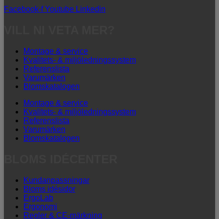
Facebook-f
Youtube
Linkedin
VILL NI VETA MER?
Montage & service
Kvalitets- & miljöledningssystem
Referenslista
Varumärken
Blomskatalogen
Montage & service
Kvalitets- & miljöledningssystem
Referenslista
Varumärken
Blomskatalogen
BLOMS IDÉCENTER
Kundanpassningar
Bloms idésidor
ErgoLab
Ergonomi
Regler & CE-märkning