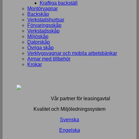
Kraftiga backställ
Montörvagnar
Backskåp
Verkstadshurtsar
Förvaringsskåp
Verkstadsskåp
Miljöskåp
Datorskåp
Övriga skåp
Verktygsvagnar och mobila arbetsbänkar
Armar med tillbehör
Krokar
Vår partner för leasingavtal
Kvalitet och Miljöledningssystem
Svenska
Engelska