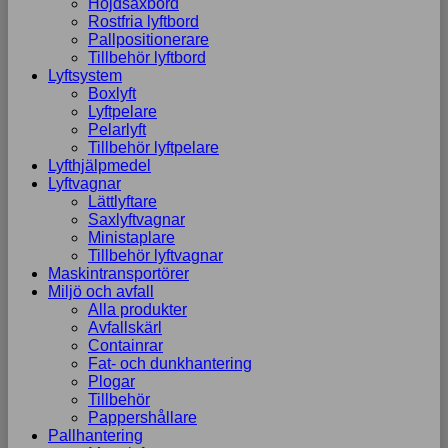
Höjdsaxbord
Rostfria lyftbord
Pallpositionerare
Tillbehör lyftbord
Lyftsystem
Boxlyft
Lyftpelare
Pelarlyft
Tillbehör lyftpelare
Lyfthjälpmedel
Lyftvagnar
Lättlyftare
Saxlyftvagnar
Ministaplare
Tillbehör lyftvagnar
Maskintransportörer
Miljö och avfall
Alla produkter
Avfallskärl
Containrar
Fat- och dunkhantering
Plogar
Tillbehör
Pappershållare
Pallhantering