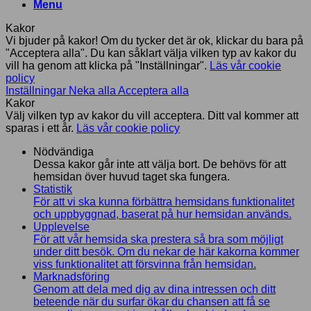
Menu
Kakor
Vi bjuder på kakor! Om du tycker det är ok, klickar du bara på
"Acceptera alla". Du kan såklart välja vilken typ av kakor du
vill ha genom att klicka på "Inställningar".
Läs vår cookie
policy
Inställningar
Neka alla
Acceptera alla
Kakor
Välj vilken typ av kakor du vill acceptera. Ditt val kommer att
sparas i ett år.
Läs vår cookie policy
Nödvändiga
Dessa kakor går inte att välja bort. De behövs för att
hemsidan över huvud taget ska fungera.
Statistik
För att vi ska kunna förbättra hemsidans funktionalitet
och uppbyggnad, baserat på hur hemsidan används.
Upplevelse
För att vår hemsida ska prestera så bra som möjligt
under ditt besök. Om du nekar de här kakorna kommer
viss funktionalitet att försvinna från hemsidan.
Marknadsföring
Genom att dela med dig av dina intressen och ditt
beteende när du surfar ökar du chansen att få se