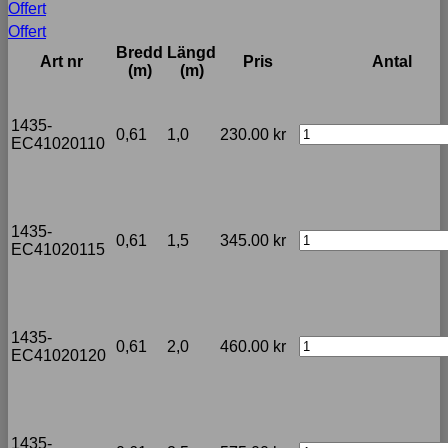
Offert
Offert
Bredd
Längd
Art nr
Pris
Antal
(m)
(m)
1435-
0,61
1,0
230.00
kr
EC41020110
1435-
0,61
1,5
345.00
kr
EC41020115
1435-
0,61
2,0
460.00
kr
EC41020120
1435-