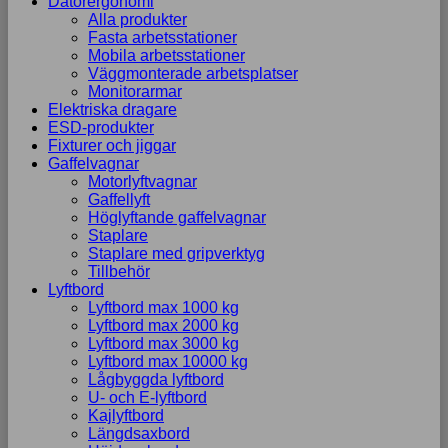
Datorergonomi
Alla produkter
Fasta arbetsstationer
Mobila arbetsstationer
Väggmonterade arbetsplatser
Monitorarmar
Elektriska dragare
ESD-produkter
Fixturer och jiggar
Gaffelvagnar
Motorlyftvagnar
Gaffellyft
Höglyftande gaffelvagnar
Staplare
Staplare med gripverktyg
Tillbehör
Lyftbord
Lyftbord max 1000 kg
Lyftbord max 2000 kg
Lyftbord max 3000 kg
Lyftbord max 10000 kg
Lågbyggda lyftbord
U- och E-lyftbord
Kajlyftbord
Längdsaxbord