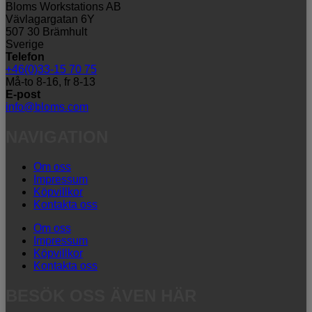
Bloms Workstations AB
Vävlagargatan 6Y
507 30 Brämhult
Sverige
Telefon
+46(0)33-15 70 75
Må-to 8-16, fr 8-13
E-post
info@bloms.com
NAVIGATION
Om oss
Impressum
Köpvillkor
Kontakta oss
Om oss
Impressum
Köpvillkor
Kontakta oss
BESÖK OSS ÄVEN HÄR