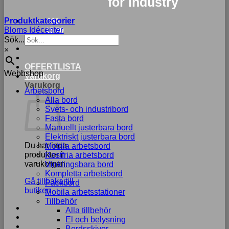
for industry
Produktkategorier
033-
Bloms Idécenter
15 70
Sök...
75
×
OFFERTLISTA
Webbshop
Varukorg
Varukorg
Arbetsbord
Alla bord
Svets- och industribord
Fasta bord
Manuellt justerbara bord
Elektriskt justerbara bord
Du har inga
Mobila arbetsbord
produkter i
Rostfria arbetsbord
varukorgen.
Vinklingsbara bord
Kompletta arbetsbord
Gå tillbaka till
Packbord
butiken
Mobila arbetsstationer
Tillbehör
Alla tillbehör
El och belysning
Bordsskivor