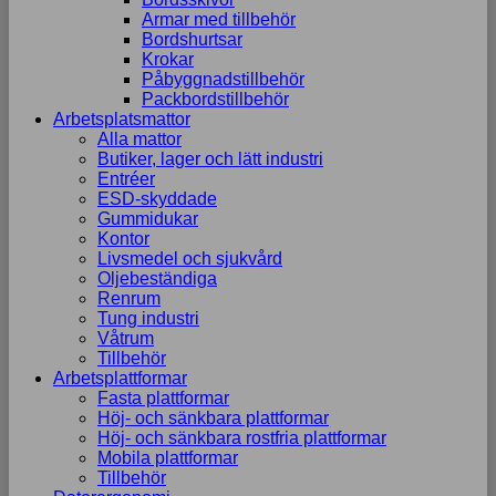
Armar med tillbehör
Bordshurtsar
Krokar
Påbyggnadstillbehör
Packbordstillbehör
Arbetsplatsmattor
Alla mattor
Butiker, lager och lätt industri
Entréer
ESD-skyddade
Gummidukar
Kontor
Livsmedel och sjukvård
Oljebeständiga
Renrum
Tung industri
Våtrum
Tillbehör
Arbetsplattformar
Fasta plattformar
Höj- och sänkbara plattformar
Höj- och sänkbara rostfria plattformar
Mobila plattformar
Tillbehör