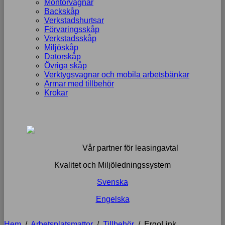
Montörvagnar
Backskåp
Verkstadshurtsar
Förvaringsskåp
Verkstadsskåp
Miljöskåp
Datorskåp
Övriga skåp
Verktygsvagnar och mobila arbetsbänkar
Armar med tillbehör
Krokar
Vår partner för leasingavtal
Kvalitet och Miljöledningssystem
Svenska
Engelska
Hem
/
Arbetsplatsmattor
/
Tillbehör
/
ErgoLink