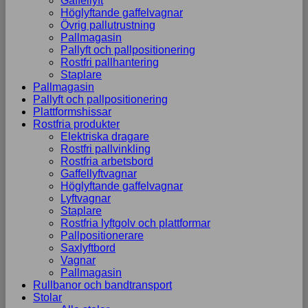
Gaffellyft
Höglyftande gaffelvagnar
Övrig pallutrustning
Pallmagasin
Pallyft och pallpositionering
Rostfri pallhantering
Staplare
Pallmagasin
Pallyft och pallpositionering
Plattformshissar
Rostfria produkter
Elektriska dragare
Rostfri pallvinkling
Rostfria arbetsbord
Gaffellyftvagnar
Höglyftande gaffelvagnar
Lyftvagnar
Staplare
Rostfria lyftgolv och plattformar
Pallpositionerare
Saxlyftbord
Vagnar
Pallmagasin
Rullbanor och bandtransport
Stolar