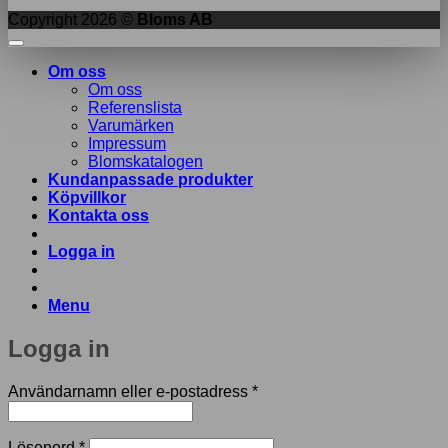
Copyright 2026 ©
Bloms AB
Om oss
Om oss
Referenslista
Varumärken
Impressum
Blomskatalogen
Kundanpassade produkter
Köpvillkor
Kontakta oss
Logga in
Menu
Logga in
Obligatoriskt
Användarnamn eller e-postadress
*
Obligatoriskt
Lösenord
*