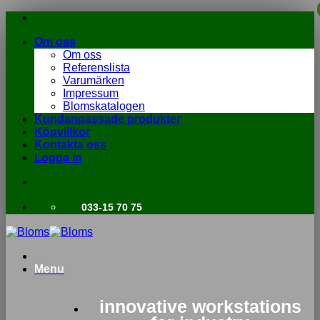
Skip
to
Om oss
content
Om oss
Referenslista
Varumärken
Impressum
Blomskatalogen
Kundanpassade produkter
Köpvillkor
Kontakta oss
Logga in
033-15 70 75
Menu
innovative workstations