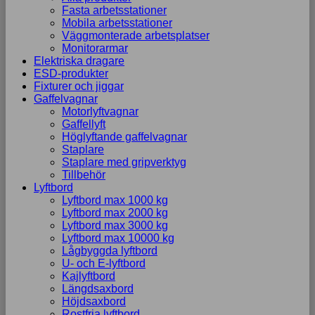
Fasta arbetsstationer
Marknadsföring
Mobila arbetsstationer
Genom att dela
Väggmonterade arbetsplatser
med dig av dina
Monitorarmar
intressen och ditt
Elektriska dragare
beteende när du
ESD-produkter
surfar ökar du
Fixturer och jiggar
chansen att få se
Gaffelvagnar
personligt
Motorlyftvagnar
anpassat
Gaffellyft
innehåll och
Höglyftande gaffelvagnar
erbjudanden.
Staplare
Staplare med gripverktyg
Tillbehör
Lyftbord
Lyftbord max 1000 kg
Lyftbord max 2000 kg
Lyftbord max 3000 kg
Lyftbord max 10000 kg
Lågbyggda lyftbord
U- och E-lyftbord
Kajlyftbord
Längdsaxbord
Höjdsaxbord
Rostfria lyftbord