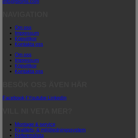
info@bloms.com
NAVIGATION
Om oss
Impressum
Köpvillkor
Kontakta oss
Om oss
Impressum
Köpvillkor
Kontakta oss
BESÖK OSS ÄVEN HÄR
Facebook-f
Youtube
Linkedin
VILL NI VETA MER?
Montage & service
Kvalitets- & miljöledningssystem
Referenslista