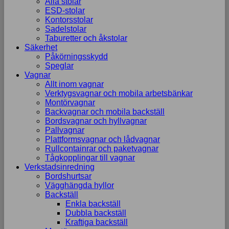
Alla stolar
ESD-stolar
Kontorsstolar
Sadelstolar
Taburetter och åkstolar
Säkerhet
Påkörningsskydd
Speglar
Vagnar
Allt inom vagnar
Verktygsvagnar och mobila arbetsbänkar
Montörvagnar
Backvagnar och mobila backställ
Bordsvagnar och hyllvagnar
Pallvagnar
Plattformsvagnar och lådvagnar
Rullcontainrar och paketvagnar
Tågkopplingar till vagnar
Verkstadsinredning
Bordshurtsar
Vägghängda hyllor
Backställ
Enkla backställ
Dubbla backställ
Kraftiga backställ