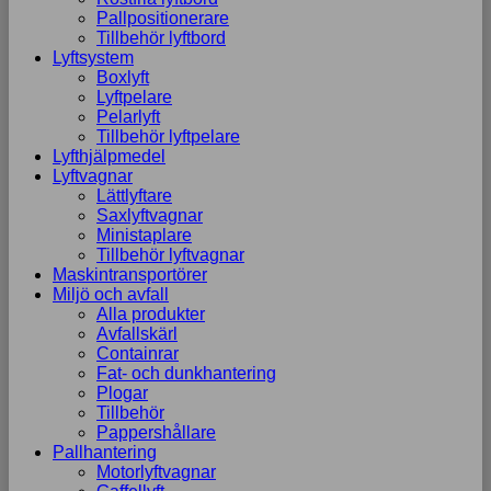
Pallpositionerare
Tillbehör lyftbord
Lyftsystem
Boxlyft
Lyftpelare
Pelarlyft
Tillbehör lyftpelare
Lyfthjälpmedel
Lyftvagnar
Lättlyftare
Saxlyftvagnar
Ministaplare
Tillbehör lyftvagnar
Maskintransportörer
Miljö och avfall
Alla produkter
Avfallskärl
Containrar
Fat- och dunkhantering
Plogar
Tillbehör
Pappershållare
Pallhantering
Motorlyftvagnar