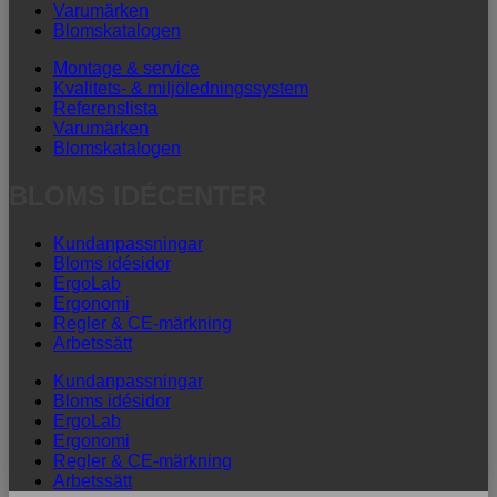
Varumärken
Blomskatalogen
Montage & service
Kvalitets- & miljöledningssystem
Referenslista
Varumärken
Blomskatalogen
BLOMS IDÉCENTER
Kundanpassningar
Bloms idésidor
ErgoLab
Ergonomi
Regler & CE-märkning
Arbetssätt
Kundanpassningar
Bloms idésidor
ErgoLab
Ergonomi
Regler & CE-märkning
Arbetssätt