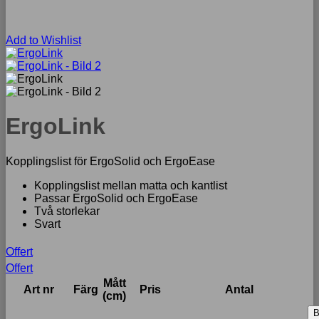
Add to Wishlist
ErgoLink
Kopplingslist för ErgoSolid och ErgoEase
Kopplingslist mellan matta och kantlist
Passar ErgoSolid och ErgoEase
Två storlekar
Svart
Offert
Offert
Mått
Art nr
Färg
Pris
Antal
(cm)
B