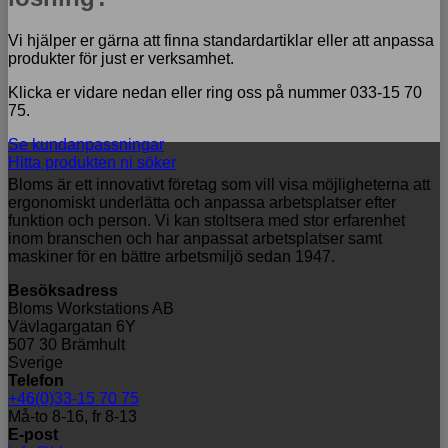
Vi hjälper er gärna att finna standardartiklar eller att anpassa
produkter för just er verksamhet.
Klicka er vidare nedan eller ring oss på nummer 033-15 70
75.
Se kundanpassningar
Hitta produkten ni söker
Bloms är ett innovativt företag som vill visa möjligheterna att
ergonomiskt underlätta och anpassa arbetsplatser efter
funktion och person. Vi kan stoltsera med stor erfarenhet
inom branschen och har anpassat arbetsplatser samt
maskiner för en bättre arbetsmiljö sedan 1947.
Besöksadress
Bloms Workstations AB
Vävlagargatan 6Y
507 30 Brämhult
Sverige
Telefon
+46(0)33-15 70 75
Må-to 8-16, fr 8-13
E-post