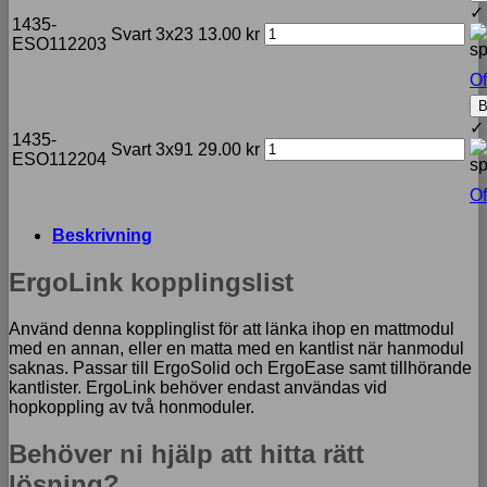
✓
1435-
Svart
3x23
13.00
kr
ESO112203
Of
B
✓
1435-
Svart
3x91
29.00
kr
ESO112204
Of
Beskrivning
ErgoLink kopplingslist
Använd denna kopplinglist för att länka ihop en mattmodul
med en annan, eller en matta med en kantlist när hanmodul
saknas. Passar till ErgoSolid och ErgoEase samt tillhörande
kantlister. ErgoLink behöver endast användas vid
hopkoppling av två honmoduler.
Behöver ni hjälp att hitta rätt
lösning?