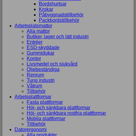
Bordshurtsar
uppbyggnad,
Krokar
baserat på
Påbyggnadstillbehör
hur
Packbordstillbehör
hemsidan
Arbetsplatsmattor
används.
Alla mattor
Butiker, lager och lätt industri
Entréer
Upplevelse
ESD-skyddade
För att vår
Gummidukar
hemsida ska
Kontor
prestera så
Livsmedel och sjukvård
bra som
Oljebeständiga
möjligt
Renrum
under ditt
Tung industri
besök. Om
Våtrum
du nekar de
Tillbehör
här kakorna
Arbetsplattformar
kommer viss
Fasta plattformar
funktionalitet
Höj- och sänkbara plattformar
att försvinna
Höj- och sänkbara rostfria plattformar
från
Mobila plattformar
hemsidan.
Tillbehör
Datorergonomi
Alla produkter