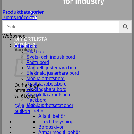
for industry
Produktkategorier
033-
Bloms Idécenter
15 70
75
Webbshop
Nödvändiga
OFFERTLISTA
Dessa kakor
Varukorg
Arbetsbord
går inte att
Varukorg
Alla bord
välja bort. De
Svets- och industribord
behövs för att
Fasta bord
hemsidan
Manuellt justerbara bord
över huvud
Elektriskt justerbara bord
taget ska
Mobila arbetsbord
fungera.
Rostfria arbetsbord
Du har inga
Vinklingsbara bord
produkter i
Kompletta arbetsbord
varukorgen.
Packbord
Statistik
Mobila arbetsstationer
Gå tillbaka till
För att vi ska
Tillbehör
butiken
kunna
Alla tillbehör
förbättra
El och belysning
hemsidans
Bordsskivor
funktionalitet
Armar med tillbehör
och