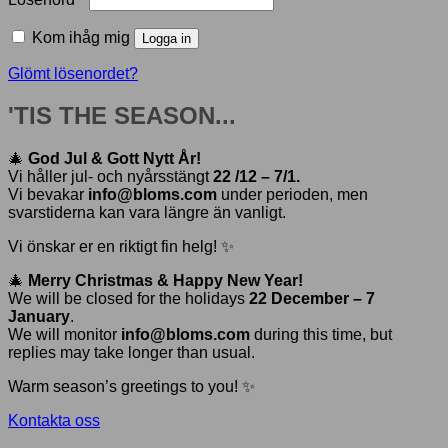
Kom ihåg mig
Logga in
Glömt lösenordet?
'TIS THE SEASON...
🎄
God Jul & Gott Nytt År!
Vi håller jul- och nyårsstängt
22 /12 – 7/1.
Vi bevakar
info@bloms.com
under perioden, men
svarstiderna kan vara längre än vanligt.
Vi önskar er en riktigt fin helg! ✨
🎄
Merry Christmas & Happy New Year!
We will be closed for the holidays
22 December – 7
January
.
We will monitor
info@bloms.com
during this time, but
replies may take longer than usual.
Warm season’s greetings to you! ✨
Kontakta oss