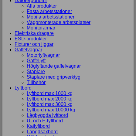
Datorergonomi
Alla produkter
Fasta arbetsstationer
Mobila arbetsstationer
Väggmonterade arbetsplatser
Monitorarmar
Elektriska dragare
ESD-produkter
Fixturer och jiggar
Gaffelvagnar
Motorlyftvagnar
Gaffellyft
Höglyftande gaffelvagnar
Staplare
Staplare med gripverktyg
Tillbehör
Lyftbord
Lyftbord max 1000 kg
Lyftbord max 2000 kg
Lyftbord max 3000 kg
Lyftbord max 10000 kg
Lågbyggda lyftbord
U- och E-lyftbord
Kajlyftbord
Längdsaxbord