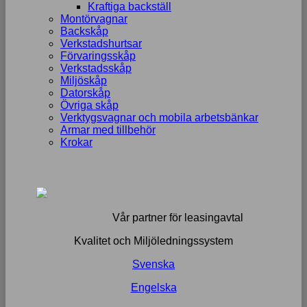
Kraftiga backställ
Montörvagnar
Backskåp
Verkstadshurtsar
Förvaringsskåp
Verkstadsskåp
Miljöskåp
Datorskåp
Övriga skåp
Verktygsvagnar och mobila arbetsbänkar
Armar med tillbehör
Krokar
Vår partner för leasingavtal
Kvalitet och Miljöledningssystem
Svenska
Engelska