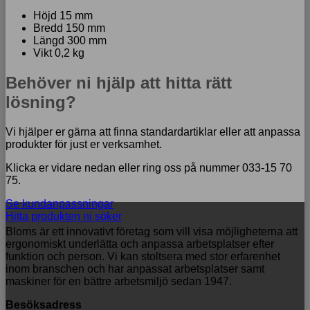
Höjd 15 mm
Bredd 150 mm
Längd 300 mm
Vikt 0,2 kg
Behöver ni hjälp att hitta rätt
lösning?
Vi hjälper er gärna att finna standardartiklar eller att anpassa
produkter för just er verksamhet.
Klicka er vidare nedan eller ring oss på nummer 033-15 70
75.
Se kundanpassningar
Hitta produkten ni söker
Bloms är ett innovativt företag som vill visa möjligheterna att
ergonomiskt underlätta och anpassa arbetsplatser efter
funktion och person. Vi kan stoltsera med stor erfarenhet
inom branschen och har anpassat arbetsplatser samt
maskiner för en bättre arbetsmiljö sedan 1947.
Besöksadress