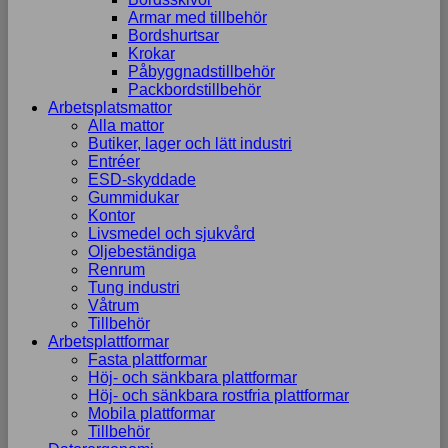
Armar med tillbehör
Bordshurtsar
Krokar
Påbyggnadstillbehör
Packbordstillbehör
Arbetsplatsmattor
Alla mattor
Butiker, lager och lätt industri
Entréer
ESD-skyddade
Gummidukar
Kontor
Livsmedel och sjukvård
Oljebeständiga
Renrum
Tung industri
Våtrum
Tillbehör
Arbetsplattformar
Fasta plattformar
Höj- och sänkbara plattformar
Höj- och sänkbara rostfria plattformar
Mobila plattformar
Tillbehör