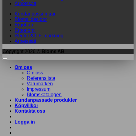
Arbetssätt
Kundanpassningar
Bloms idésidor
ErgoLab
Ergonomi
Regler & CE-märkning
Arbetssätt
Copyright 2026 ©
Bloms AB
Om oss
Om oss
Referenslista
Varumärken
Impressum
Blomskatalogen
Kundanpassade produkter
Köpvillkor
Kontakta oss
Logga in