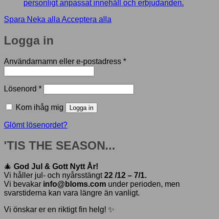
personligt anpassat innehåll och erbjudanden.
Spara
Neka alla
Acceptera alla
Logga in
Obligatoriskt
Användarnamn eller e-postadress
*
Obligatoriskt
Lösenord
*
Kom ihåg mig
Logga in
Glömt lösenordet?
'TIS THE SEASON...
🎄
God Jul & Gott Nytt År!
Vi håller jul- och nyårsstängt
22 /12 – 7/1.
Vi bevakar
info@bloms.com
under perioden, men
svarstiderna kan vara längre än vanligt.
Vi önskar er en riktigt fin helg! ✨