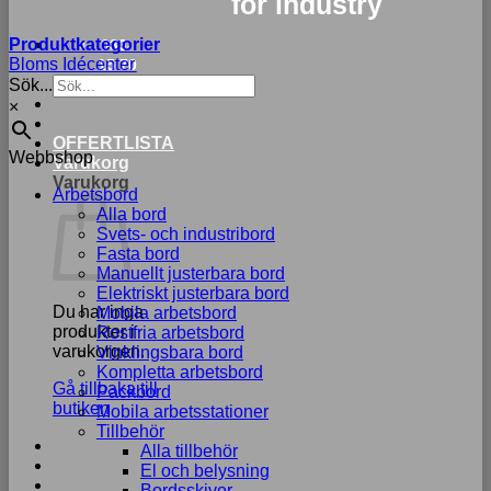
for industry
Produktkategorier
033-
Bloms Idécenter
15 70
Sök...
75
×
OFFERTLISTA
Webbshop
Varukorg
Varukorg
Arbetsbord
Alla bord
Svets- och industribord
Fasta bord
Manuellt justerbara bord
Elektriskt justerbara bord
Du har inga
Mobila arbetsbord
produkter i
Rostfria arbetsbord
varukorgen.
Vinklingsbara bord
Kompletta arbetsbord
Gå tillbaka till
Packbord
butiken
Mobila arbetsstationer
Tillbehör
Alla tillbehör
El och belysning
Bordsskivor