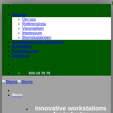
Skip
to
Om oss
content
Om oss
Referenslista
Varumärken
Impressum
Blomskatalogen
Kundanpassade produkter
Köpvillkor
Kontakta oss
Logga in
033-15 70 75
Menu
innovative workstations