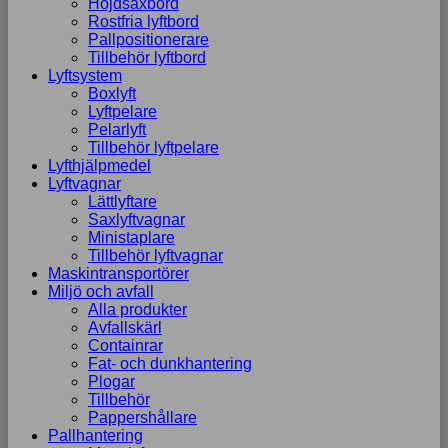
Höjdsaxbord
Rostfria lyftbord
Pallpositionerare
Tillbehör lyftbord
Lyftsystem
Boxlyft
Lyftpelare
Pelarlyft
Tillbehör lyftpelare
Lyfthjälpmedel
Lyftvagnar
Lättlyftare
Saxlyftvagnar
Ministaplare
Tillbehör lyftvagnar
Maskintransportörer
Miljö och avfall
Alla produkter
Avfallskärl
Containrar
Fat- och dunkhantering
Plogar
Tillbehör
Pappershållare
Pallhantering