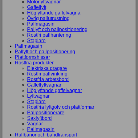
Motorlyftvagnar
Gaffellyft
Höglyftande gaffelvagnar
Övrig pallutrustning
Pallmagasin
Pallyft och pallpositionering
Rostfri pallhantering
Staplare
Pallmagasin
Pallyft och pallpositionering
Plattformshissar
Rostfria produkter
Elektriska dragare
Rostfri pallvinkling
Rostfria arbetsbord
Gaffellyftvagnar
Höglyftande gaffelvagnar
Lyftvagnar
Staplare
Rostfria lyftgolv och plattformar
Pallpositionerare
Saxlyftbord
Vagnar
Pallmagasin
Rullbanor och bandtransport