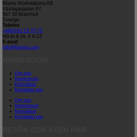
Bloms Workstations AB
Vävlagargatan 6Y
507 30 Brämhult
Sverige
Telefon
+46(0)33-15 70 75
Må-to 8-16, fr 8-13
E-post
info@bloms.com
NAVIGATION
Om oss
Impressum
Köpvillkor
Kontakta oss
Om oss
Impressum
Köpvillkor
Kontakta oss
BESÖK OSS ÄVEN HÄR