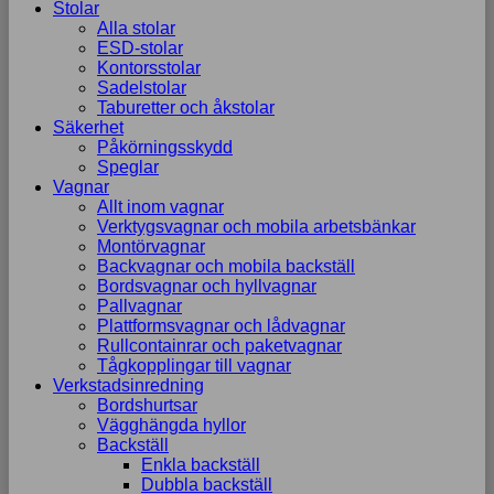
Stolar
Alla stolar
ESD-stolar
Kontorsstolar
Sadelstolar
Taburetter och åkstolar
Säkerhet
Påkörningsskydd
Speglar
Vagnar
Allt inom vagnar
Verktygsvagnar och mobila arbetsbänkar
Montörvagnar
Backvagnar och mobila backställ
Bordsvagnar och hyllvagnar
Pallvagnar
Plattformsvagnar och lådvagnar
Rullcontainrar och paketvagnar
Tågkopplingar till vagnar
Verkstadsinredning
Bordshurtsar
Vägghängda hyllor
Backställ
Enkla backställ
Dubbla backställ