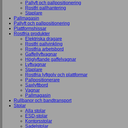
Pallyft och pallpositionering
Rostfri pallhantering
Staplare
Pallmagasin
Pallyft och pallpositionering
Plattformshissar
Rostfria produkter
Elektriska dragare
Rostfri pallvinkling
Rostfria arbetsbord
Gaffellyftvagnar
Höglyftande gaffelvagnar
Lyftvagnar
Staplare
Rostfria lyftgolv och plattformar
Pallpositionerare
Saxlyftbord
Vagnar
Pallmagasin
Rullbanor och bandtransport
Stolar
Alla stolar
ESD-stolar
Kontorsstolar
Sadelstolar