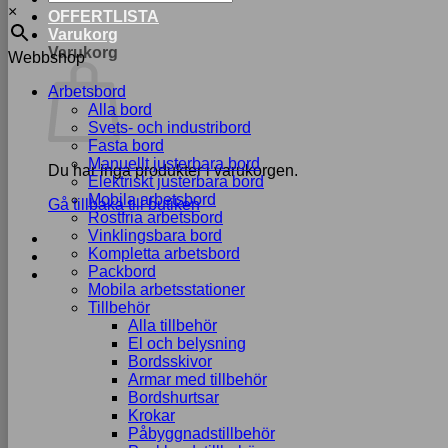
×
OFFERTLISTA
Varukorg
Varukorg
Webbshop
Arbetsbord
Alla bord
Svets- och industribord
Fasta bord
Manuellt justerbara bord
Du har inga produkter i varukorgen.
Elektriskt justerbara bord
Mobila arbetsbord
Gå tillbaka till butiken
Rostfria arbetsbord
Vinklingsbara bord
Kompletta arbetsbord
Packbord
Mobila arbetsstationer
Tillbehör
Alla tillbehör
El och belysning
Bordsskivor
Armar med tillbehör
Bordshurtsar
Krokar
Påbyggnadstillbehör