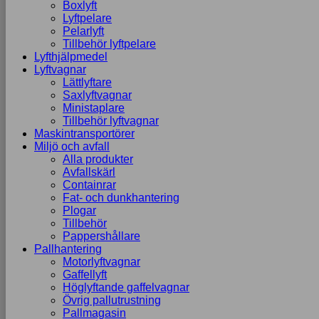
Boxlyft
Lyftpelare
Pelarlyft
Tillbehör lyftpelare
Lyfthjälpmedel
Lyftvagnar
Lättlyftare
Saxlyftvagnar
Ministaplare
Tillbehör lyftvagnar
Maskintransportörer
Miljö och avfall
Alla produkter
Avfallskärl
Containrar
Fat- och dunkhantering
Plogar
Tillbehör
Pappershållare
Pallhantering
Motorlyftvagnar
Gaffellyft
Höglyftande gaffelvagnar
Övrig pallutrustning
Pallmagasin