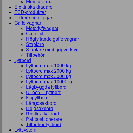
Monitorarmar
Elektriska dragare
ESD-produkter
Fixturer och jiggar
Gaffelvagnar
Motorlyftvagnar
Gaffellyft
Höglyftande gaffelvagnar
Staplare
Staplare med gripverktyg
Tillbehör
Lyftbord
Lyftbord max 1000 kg
Lyftbord max 2000 kg
Lyftbord max 3000 kg
Lyftbord max 10000 kg
Lågbyggda lyftbord
U- och E-lyftbord
Kajlyftbord
Längdsaxbord
Höjdsaxbord
Rostfria lyftbord
Pallpositionerare
Tillbehör lyftbord
Lyftsystem