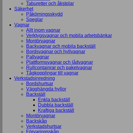
Taburetter och åkstolar
Säkerhet
Påkörningsskydd
Speglar
Vagnar
Allt inom vagnar
Verktygsvagnar och mobila arbetsbänkar
Montörvagnar
Backvagnar och mobila backställ
Bordsvagnar och hyllvagnar
Pallvagnar
Plattformsvagnar och lådvagnar
Rullcontainrar och paketvagnar
Tågkopplingar till vagnar
Verkstadsinredning
Bordshurtsar
Vägghängda hyllor
Backställ
Enkla backställ
Dubbla backställ
Kraftiga backställ
Montörvagnar
Backskåp
Verkstadshurtsar
Förvaringsskåp