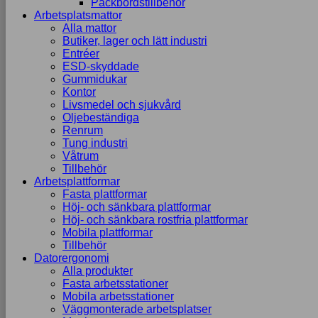
Packbordstillbehör
Arbetsplatsmattor
Alla mattor
Butiker, lager och lätt industri
Entréer
ESD-skyddade
Gummidukar
Kontor
Livsmedel och sjukvård
Oljebeständiga
Renrum
Tung industri
Våtrum
Tillbehör
Arbetsplattformar
Fasta plattformar
Höj- och sänkbara plattformar
Höj- och sänkbara rostfria plattformar
Mobila plattformar
Tillbehör
Datorergonomi
Alla produkter
Fasta arbetsstationer
Mobila arbetsstationer
Väggmonterade arbetsplatser