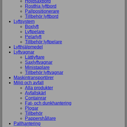
Höjdsaxbord
Rostfria lyftbord
Pallpositionerare
Tillbehör lyftbord
Lyftsystem
Boxlyft
Lyftpelare
Pelarlyft
Tillbehör lyftpelare
Lyfthjälpmedel
Lyftvagnar
Lättlyftare
Saxlyftvagnar
Ministaplare
Tillbehör lyftvagnar
Maskintransportörer
Miljö och avfall
Alla produkter
Avfallskärl
Containrar
Fat- och dunkhantering
Plogar
Tillbehör
Pappershållare
Pallhantering