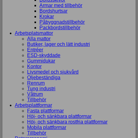
uppbyggnad,
Armar med tillbehör
baserat på
Bordshurtsar
hur
Krokar
hemsidan
Påbyggnadstillbehör
används.
Packbordstillbehör
Arbetsplatsmattor
Alla mattor
Butiker, lager och lätt industri
Upplevelse
Entréer
För att vår
ESD-skyddade
hemsida ska
Gummidukar
prestera så
Kontor
bra som
Livsmedel och sjukvård
möjligt
Oljebeständiga
under ditt
Renrum
besök. Om
Tung industri
du nekar de
Våtrum
här kakorna
Tillbehör
kommer viss
Arbetsplattformar
funktionalitet
Fasta plattformar
att försvinna
Höj- och sänkbara plattformar
från
Höj- och sänkbara rostfria plattformar
hemsidan.
Mobila plattformar
Tillbehör