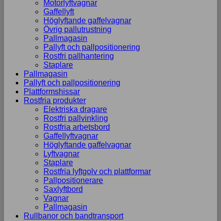
Motorlyftvagnar
Gaffellyft
Höglyftande gaffelvagnar
Övrig pallutrustning
Pallmagasin
Pallyft och pallpositionering
Rostfri pallhantering
Staplare
Pallmagasin
Pallyft och pallpositionering
Plattformshissar
Rostfria produkter
Elektriska dragare
Rostfri pallvinkling
Rostfria arbetsbord
Gaffellyftvagnar
Höglyftande gaffelvagnar
Lyftvagnar
Staplare
Rostfria lyftgolv och plattformar
Pallpositionerare
Saxlyftbord
Vagnar
Pallmagasin
Rullbanor och bandtransport