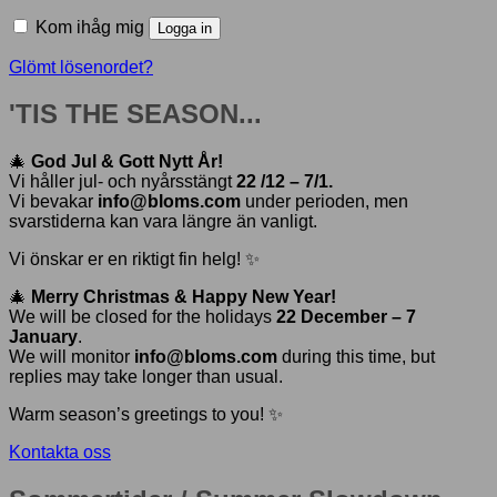
Kom ihåg mig
Logga in
Glömt lösenordet?
'TIS THE SEASON...
🎄
God Jul & Gott Nytt År!
Vi håller jul- och nyårsstängt
22 /12 – 7/1.
Vi bevakar
info@bloms.com
under perioden, men
svarstiderna kan vara längre än vanligt.
Vi önskar er en riktigt fin helg! ✨
🎄
Merry Christmas & Happy New Year!
We will be closed for the holidays
22 December – 7
January
.
We will monitor
info@bloms.com
during this time, but
replies may take longer than usual.
Warm season’s greetings to you! ✨
Kontakta oss