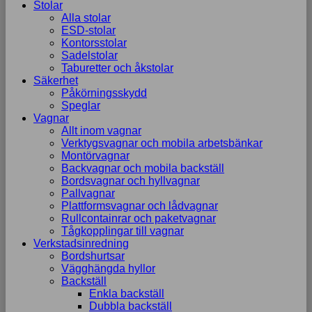
Stolar
Alla stolar
ESD-stolar
Kontorsstolar
Sadelstolar
Taburetter och åkstolar
Säkerhet
Påkörningsskydd
Speglar
Vagnar
Allt inom vagnar
Verktygsvagnar och mobila arbetsbänkar
Montörvagnar
Backvagnar och mobila backställ
Bordsvagnar och hyllvagnar
Pallvagnar
Plattformsvagnar och lådvagnar
Rullcontainrar och paketvagnar
Tågkopplingar till vagnar
Verkstadsinredning
Bordshurtsar
Vägghängda hyllor
Backställ
Enkla backställ
Dubbla backställ