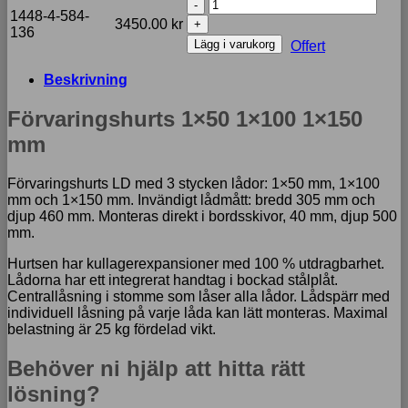
Förvaringshurts
1448-4-584-
1x50
3450.00
kr
136
1x100
Lägg i varukorg
Offert
1x150
mm
Beskrivning
mängd
Förvaringshurts 1×50 1×100 1×150
mm
Förvaringshurts LD med 3 stycken lådor: 1×50 mm, 1×100
mm och 1×150 mm. Invändigt lådmått: bredd 305 mm och
djup 460 mm. Monteras direkt i bordsskivor, 40 mm, djup 500
mm.
Hurtsen har kullagerexpansioner med 100 % utdragbarhet.
Lådorna har ett integrerat handtag i bockad stålplåt.
Centrallåsning i stomme som låser alla lådor. Lådspärr med
individuell låsning på varje låda kan lätt monteras. Maximal
belastning är 25 kg fördelad vikt.
Behöver ni hjälp att hitta rätt
lösning?