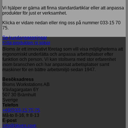
Vi hjälper er gärna att finna standardartiklar eller att anpassa
produkter för just er verksamhet.
Klicka er vidare nedan eller ring oss på nummer 033-15 70
75.
Se kundanpassningar
Hitta produkten ni söker
Bloms är ett innovativt företag som vill visa möjligheterna att
ergonomiskt underlätta och anpassa arbetsplatser efter
funktion och person. Vi kan stoltsera med stor erfarenhet
inom branschen och har anpassat arbetsplatser samt
maskiner för en bättre arbetsmiljö sedan 1947.
Besöksadress
Bloms Workstations AB
Vävlagargatan 6Y
507 30 Brämhult
Sverige
Telefon
+46(0)33-15 70 75
Må-to 8-16, fr 8-13
E-post
info@bloms.com