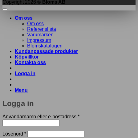
Copyright 2026 ©
Bloms AB
Om oss
Om oss
Referenslista
Varumärken
Impressum
Blomskatalogen
Kundanpassade produkter
Köpvillkor
Kontakta oss
Logga in
Menu
Logga in
Obligatoriskt
Användarnamn eller e-postadress
*
Obligatoriskt
Lösenord
*