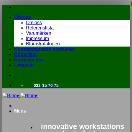
Skip
to
Om oss
content
Om oss
Referenslista
Varumärken
Impressum
Blomskatalogen
Kundanpassade produkter
Köpvillkor
Kontakta oss
Logga in
033-15 70 75
Menu
innovative workstations