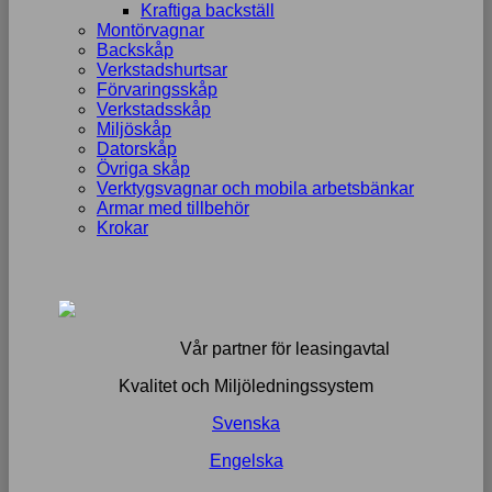
Kraftiga backställ
Montörvagnar
Backskåp
Verkstadshurtsar
Förvaringsskåp
Verkstadsskåp
Miljöskåp
Datorskåp
Övriga skåp
Verktygsvagnar och mobila arbetsbänkar
Armar med tillbehör
Krokar
Vår partner för leasingavtal
Kvalitet och Miljöledningssystem
Svenska
Engelska