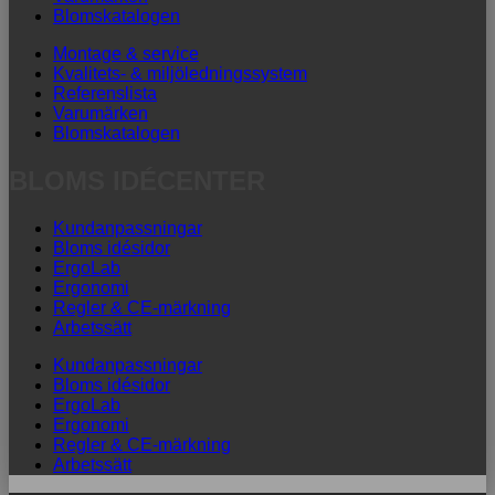
Blomskatalogen
Montage & service
Kvalitets- & miljöledningssystem
Referenslista
Varumärken
Blomskatalogen
BLOMS IDÉCENTER
Kundanpassningar
Bloms idésidor
ErgoLab
Ergonomi
Regler & CE-märkning
Arbetssätt
Kundanpassningar
Bloms idésidor
ErgoLab
Ergonomi
Regler & CE-märkning
Arbetssätt