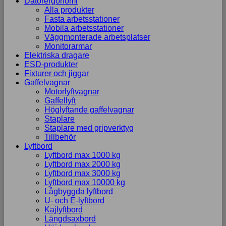
Datorergonomi
Alla produkter
Marknadsföring
Fasta arbetsstationer
Genom att dela
Mobila arbetsstationer
med dig av dina
Väggmonterade arbetsplatser
intressen och ditt
Monitorarmar
beteende när du
Elektriska dragare
surfar ökar du
ESD-produkter
chansen att få se
Fixturer och jiggar
personligt
Gaffelvagnar
anpassat
Motorlyftvagnar
innehåll och
Gaffellyft
erbjudanden.
Höglyftande gaffelvagnar
Staplare
Staplare med gripverktyg
Tillbehör
Lyftbord
Lyftbord max 1000 kg
Lyftbord max 2000 kg
Lyftbord max 3000 kg
Lyftbord max 10000 kg
Lågbyggda lyftbord
U- och E-lyftbord
Kajlyftbord
Längdsaxbord