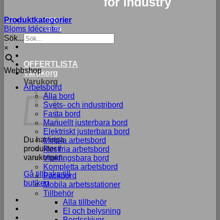
for industry
Produktkategorier
033-
Bloms Idécenter
15 70
Sök...
75
×
Nödvändiga
OFFERTLISTA
Webbshop
Dessa kakor
Varukorg
går inte att
Varukorg
Arbetsbord
välja bort. De
Alla bord
behövs för att
Svets- och industribord
hemsidan
Fasta bord
över huvud
Manuellt justerbara bord
taget ska
Elektriskt justerbara bord
fungera.
Du har inga
Mobila arbetsbord
produkter i
Rostfria arbetsbord
varukorgen.
Vinklingsbara bord
Statistik
Kompletta arbetsbord
Gå tillbaka till
För att vi ska
Packbord
butiken
kunna
Mobila arbetsstationer
förbättra
Tillbehör
hemsidans
Alla tillbehör
funktionalitet
El och belysning
och
Bordsskivor