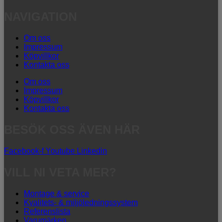
NAVIGATION
Om oss
Impressum
Köpvillkor
Kontakta oss
Om oss
Impressum
Köpvillkor
Kontakta oss
BESÖK OSS ÄVEN HÄR
Facebook-f
Youtube
Linkedin
VILL NI VETA MER?
Montage & service
Kvalitets- & miljöledningssystem
Referenslista
Varumärken