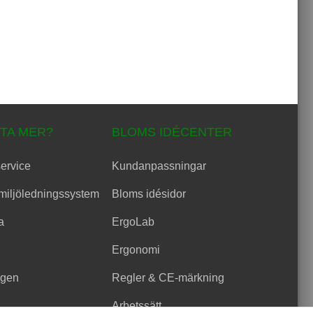
ETA MER?
BLOMS IDÉCENTER
ervice
Kundanpassningar
 miljöledningssystem
Bloms idésidor
a
ErgoLab
Ergonomi
ogen
Regler & CE-märkning
Arbetssätt