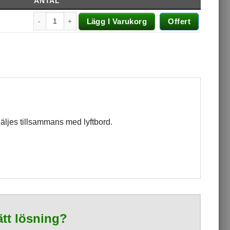
ANTAL
Lägg I Varukorg
Offert
Säljes tillsammans med lyftbord.
rätt lösning?