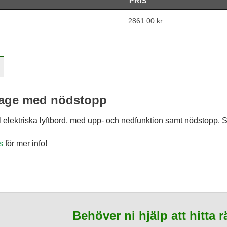
PRIS
2861.00
kr
lage med nödstopp
Nödvändiga
ll elektriska lyftbord, med upp- och nedfunktion samt nödstopp. 
Dessa kakor
går inte att
s
för mer info!
välja bort. De
behövs för att
hemsidan
över huvud
taget ska
fungera.
Behöver ni hjälp att hitta 
Statistik