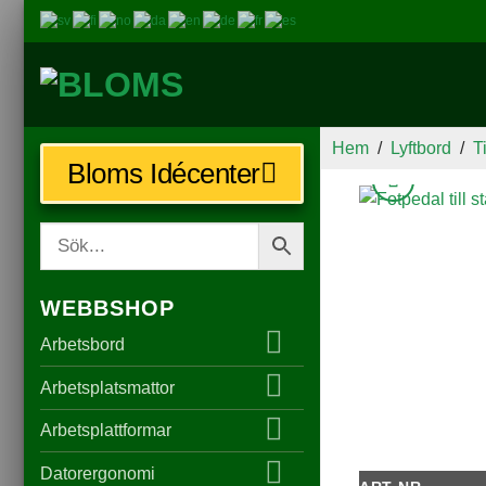
Hem
/
Lyftbord
/
T
Bloms Idécenter
WEBBSHOP
Arbetsbord
Arbetsplatsmattor
Arbetsplattformar
Datorergonomi