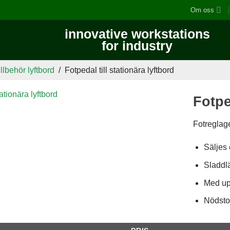
Om oss
innovative workstations
for industry
illbehör lyftbord
/
Fotpedal till stationära lyftbord
Fotpe
Fotreglage
Säljes 
Sladdl
Med up
Nödst