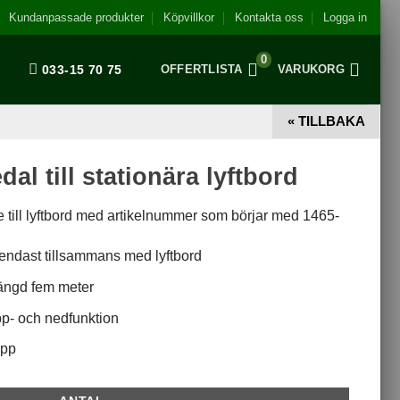
Kundanpassade produkter
Köpvillkor
Kontakta oss
Logga in
0
033-15 70 75
OFFERTLISTA
VARUKORG
« TILLBAKA
dal till stationära lyftbord
 till lyftbord med artikelnummer som börjar med 1465-
endast tillsammans med lyftbord
ängd fem meter
p- och nedfunktion
opp