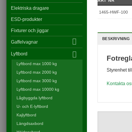
ART NR
Elektriska dragare
1465-HWF-100
ESD-produkter
Fixturer och jiggar
BESKRIVNING
Gaffelvagnar
Lyftbord
Fotreg
Lyftbord max 1000 kg
Styrenhet ti
Lyftbord max 2000 kg
Lyftbord max 3000 kg
Kontakta os
Lyftbord max 10000 kg
Lågbyggda lyftbord
U- och E-lyftbord
Kajlyftbord
Längdsaxbord
Höjdsaxbord