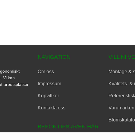
NAVIGATION
VILL NI V
ergonomiskt
Om oss
Montage & s
. Vi kan
Impressum
Kvalitets- &
t arbetsplatser
Köpvillkor
Referenslist
Kontakta oss
Varumärken
Blomskatal
BESÖK OSS ÄVEN HÄR