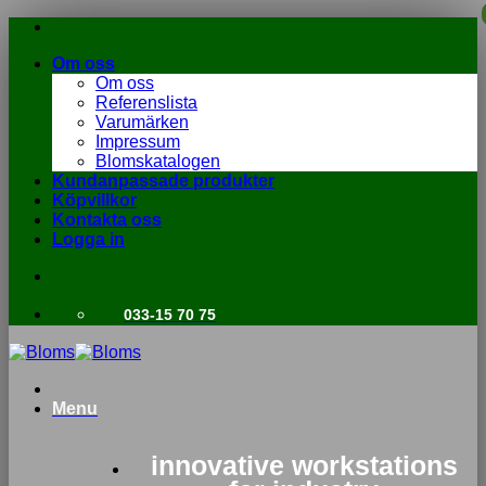
Skip
to
Om oss
content
Om oss
Referenslista
Varumärken
Impressum
Blomskatalogen
Kundanpassade produkter
Köpvillkor
Kontakta oss
Logga in
033-15 70 75
Menu
innovative workstations