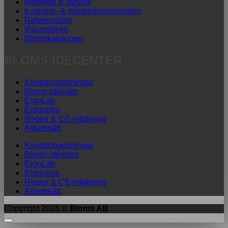
Montage & service
Kvalitets- & miljöledningssystem
Referenslista
Varumärken
Blomskatalogen
BLOMS IDÉCENTER
Kundanpassningar
Bloms idésidor
ErgoLab
Ergonomi
Regler & CE-märkning
Arbetssätt
Kundanpassningar
Bloms idésidor
ErgoLab
Ergonomi
Regler & CE-märkning
Arbetssätt
Copyright 2026 ©
Bloms AB