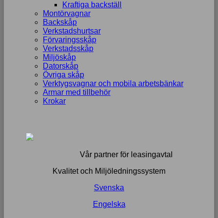
Kraftiga backställ
Montörvagnar
Backskåp
Verkstadshurtsar
Förvaringsskåp
Verkstadsskåp
Miljöskåp
Datorskåp
Övriga skåp
Verktygsvagnar och mobila arbetsbänkar
Armar med tillbehör
Krokar
Vår partner för leasingavtal
Kvalitet och Miljöledningssystem
Svenska
Engelska