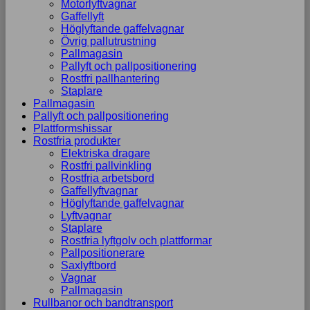
Motorlyftvagnar
Gaffellyft
Höglyftande gaffelvagnar
Övrig pallutrustning
Pallmagasin
Pallyft och pallpositionering
Rostfri pallhantering
Staplare
Pallmagasin
Pallyft och pallpositionering
Plattformshissar
Rostfria produkter
Elektriska dragare
Rostfri pallvinkling
Rostfria arbetsbord
Gaffellyftvagnar
Höglyftande gaffelvagnar
Lyftvagnar
Staplare
Rostfria lyftgolv och plattformar
Pallpositionerare
Saxlyftbord
Vagnar
Pallmagasin
Rullbanor och bandtransport