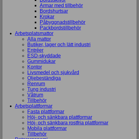
Armar med tillbehör
Bordshurtsar
Krokar
Påbyggnadstillbehör
Packbordstillbehör
Arbetsplatsmattor
Alla mattor
Butiker, lager och lätt industri
Entréer
ESD-skyddade
Gummidukar
Kontor
Livsmedel och sjukvård
Oljebeständiga
Renrum
Tung industri
Våtrum
Tillbehör
Arbetsplattformar
Fasta plattformar
Höj- och sänkbara plattformar
Höj- och sänkbara rostfria plattformar
Mobila plattformar
Tillbehör