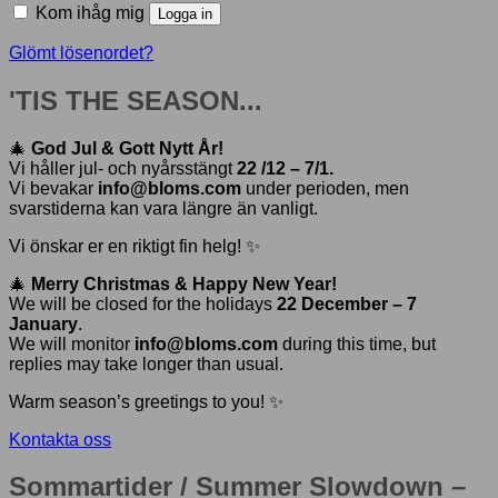
Kom ihåg mig
Logga in
Glömt lösenordet?
'TIS THE SEASON...
🎄
God Jul & Gott Nytt År!
Vi håller jul- och nyårsstängt
22 /12 – 7/1.
Vi bevakar
info@bloms.com
under perioden, men
svarstiderna kan vara längre än vanligt.
Vi önskar er en riktigt fin helg! ✨
🎄
Merry Christmas & Happy New Year!
We will be closed for the holidays
22 December – 7
January
.
We will monitor
info@bloms.com
during this time, but
replies may take longer than usual.
Warm season’s greetings to you! ✨
Kontakta oss
Sommartider / Summer Slowdown –