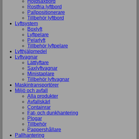
Höjdsaxbord
Rostfria lyftbord
Pallpositionerare
Tillbehör lyftbord
Lyftsystem
Boxlyft
Lyftpelare
Pelarlyft
Tillbehör lyftpelare
Lyfthjälpmedel
Lyftvagnar
Lättlyftare
Saxlyftvagnar
Ministaplare
Tillbehör lyftvagnar
Maskintransportörer
Miljö och avfall
Alla produkter
Avfallskärl
Containrar
Fat- och dunkhantering
Plogar
Tillbehör
Pappershållare
Pallhantering