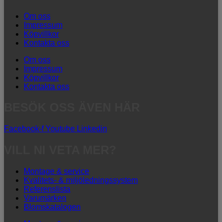
Om oss
Impressum
Köpvillkor
Kontakta oss
Om oss
Impressum
Köpvillkor
Kontakta oss
BESÖK OSS ÄVEN HÄR
Facebook-f
Youtube
Linkedin
VILL NI VETA MER?
Montage & service
Kvalitets- & miljöledningssystem
Referenslista
Varumärken
Blomskatalogen