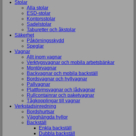
Stolar
Alla stolar
ESD-stolar
Kontorsstolar
Sadelstolar
Taburetter och åkstolar
Säkerhet
Påkörningsskydd
Speglar
Vagnar
Allt inom vagnar
Verktygsvagnar och mobila arbetsbänkar
Montörvagnar
Backvagnar och mobila backställ
Bordsvagnar och hyllvagnar
Pallvagnar
Plattformsvagnar och lådvagnar
Rullcontainrar och paketvagnar
Tågkopplingar till vagnar
Verkstadsinredning
Bordshurtsar
Vägghängda hyllor
Backställ
Enkla backställ
Dubbla backställ