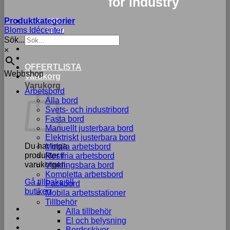
for industry
Produktkategorier
033-
Bloms Idécenter
15 70
Sök...
75
×
OFFERTLISTA
Webbshop
Varukorg
Varukorg
Arbetsbord
Alla bord
Svets- och industribord
Fasta bord
Manuellt justerbara bord
Elektriskt justerbara bord
Du har inga
Mobila arbetsbord
produkter i
Rostfria arbetsbord
varukorgen.
Vinklingsbara bord
Kompletta arbetsbord
Gå tillbaka till
Packbord
butiken
Mobila arbetsstationer
Tillbehör
Alla tillbehör
El och belysning
Bordsskivor