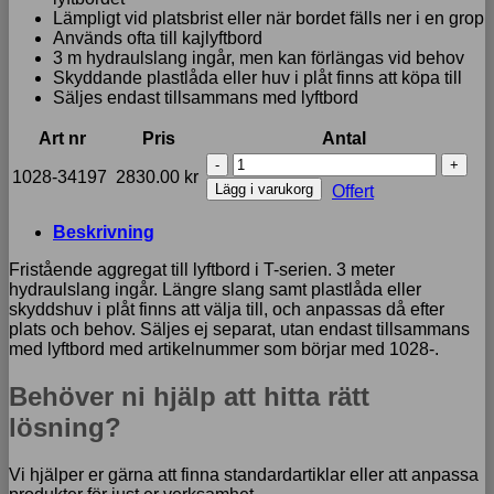
Lämpligt vid platsbrist eller när bordet fälls ner i en grop
Används ofta till kajlyftbord
3 m hydraulslang ingår, men kan förlängas vid behov
Skyddande plastlåda eller huv i plåt finns att köpa till
Säljes endast tillsammans med lyftbord
Art nr
Pris
Antal
Fristående
1028-34197
2830.00
kr
aggregat
Lägg i varukorg
Offert
till
T-
Beskrivning
serien
mängd
Fristående aggregat till lyftbord i T-serien. 3 meter
hydraulslang ingår. Längre slang samt plastlåda eller
skyddshuv i plåt finns att välja till, och anpassas då efter
plats och behov. Säljes ej separat, utan endast tillsammans
med lyftbord med artikelnummer som börjar med 1028-.
Behöver ni hjälp att hitta rätt
lösning?
Vi hjälper er gärna att finna standardartiklar eller att anpassa