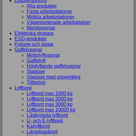
Datorergonomi
Alla produkter
Fasta arbetsstationer
Mobila arbetsstationer
Väggmonterade arbetsplatser
Monitorarmar
Elektriska dragare
ESD-produkter
Fixturer och jiggar
Gaffelvagnar
Motorlyftvagnar
Gaffellyft
Höglyftande gaffelvagnar
Staplare
Staplare med gripverktyg
Tillbehör
Lyftbord
Lyftbord max 1000 kg
Lyftbord max 2000 kg
Lyftbord max 3000 kg
Lyftbord max 10000 kg
Lågbyggda lyftbord
U- och E-lyftbord
Kajlyftbord
Längdsaxbord