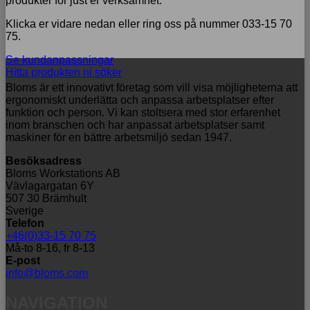
produkter för just er verksamhet.
Klicka er vidare nedan eller ring oss på nummer 033-15 70
75.
Se kundanpassningar
Hitta produkten ni söker
Bloms är ett innovativt företag som vill visa möjligheterna att
ergonomiskt underlätta och anpassa arbetsplatser efter
funktion och person. Vi kan stoltsera med stor erfarenhet
inom branschen och har anpassat arbetsplatser samt
maskiner för en bättre arbetsmiljö sedan 1947.
Besöksadress
Bloms Workstations AB
Vävlagargatan 6Y
507 30 Brämhult
Sverige
Telefon
+46(0)33-15 70 75
Må-to 8-16, fr 8-13
E-post
info@bloms.com
NAVIGATION