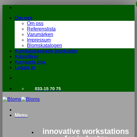
Skip
to
Om oss
content
Om oss
Referenslista
Varumärken
Impressum
Blomskatalogen
Kundanpassade produkter
Köpvillkor
Kontakta oss
Logga in
033-15 70 75
Menu
innovative workstations