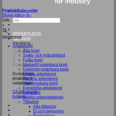
for industry
Produktkategorier
033-
Bloms Idécenter
15 70
Sök...
75
×
OFFERTLISTA
Webbshop
Varukorg
Varukorg
Arbetsbord
Alla bord
Svets- och industribord
Fasta bord
Manuellt justerbara bord
Elektriskt justerbara bord
Du har inga
Mobila arbetsbord
produkter i
Rostfria arbetsbord
varukorgen.
Vinklingsbara bord
Kompletta arbetsbord
Gå tillbaka till
Packbord
butiken
Mobila arbetsstationer
Tillbehör
Alla tillbehör
El och belysning
Bordsskivor