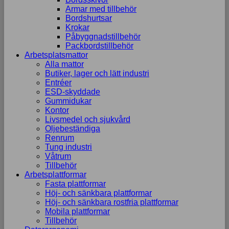
Armar med tillbehör
Bordshurtsar
Krokar
Påbyggnadstillbehör
Packbordstillbehör
Arbetsplatsmattor
Alla mattor
Butiker, lager och lätt industri
Entréer
ESD-skyddade
Gummidukar
Kontor
Livsmedel och sjukvård
Oljebeständiga
Renrum
Tung industri
Våtrum
Tillbehör
Arbetsplattformar
Fasta plattformar
Höj- och sänkbara plattformar
Höj- och sänkbara rostfria plattformar
Mobila plattformar
Tillbehör