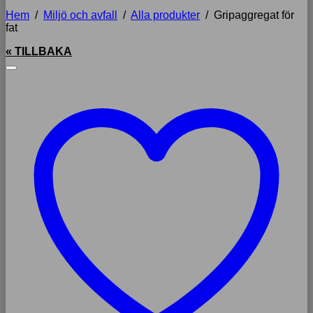
Hem
/
Miljö och avfall
/
Alla produkter
/
Gripaggregat för
fat
« TILLBAKA