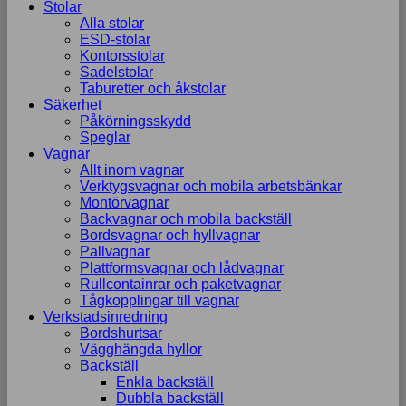
Stolar
Alla stolar
ESD-stolar
Kontorsstolar
Sadelstolar
Taburetter och åkstolar
Säkerhet
Påkörningsskydd
Speglar
Vagnar
Allt inom vagnar
Verktygsvagnar och mobila arbetsbänkar
Montörvagnar
Backvagnar och mobila backställ
Bordsvagnar och hyllvagnar
Pallvagnar
Plattformsvagnar och lådvagnar
Rullcontainrar och paketvagnar
Tågkopplingar till vagnar
Verkstadsinredning
Bordshurtsar
Vägghängda hyllor
Backställ
Enkla backställ
Dubbla backställ