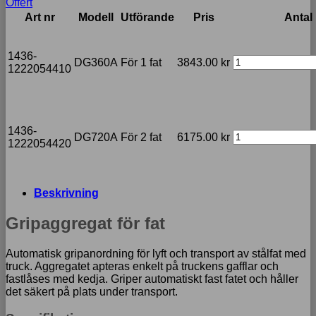
Offert
Art nr
Modell
Utförande
Pris
Antal
1436-
DG360A
För 1 fat
3843.00
kr
1222054410
1436-
DG720A
För 2 fat
6175.00
kr
1222054420
Beskrivning
Gripaggregat för fat
Automatisk gripanordning för lyft och transport av stålfat med
truck. Aggregatet apteras enkelt på truckens gafflar och
fastlåses med kedja. Griper automatiskt fast fatet och håller
det säkert på plats under transport.