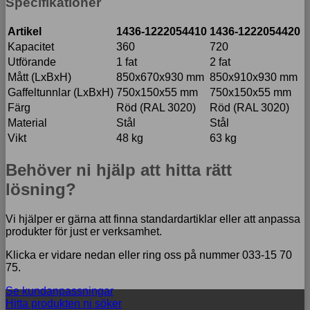
Specifikationer
Artikel
1436-1222054410
1436-1222054420
Kapacitet
360
720
Utförande
1 fat
2 fat
Mått (LxBxH)
850x670x930 mm
850x910x930 mm
Gaffeltunnlar (LxBxH)
750x150x55 mm
750x150x55 mm
Färg
Röd (RAL 3020)
Röd (RAL 3020)
Material
Stål
Stål
Vikt
48 kg
63 kg
Behöver ni hjälp att hitta rätt
lösning?
Vi hjälper er gärna att finna standardartiklar eller att anpassa
produkter för just er verksamhet.
Klicka er vidare nedan eller ring oss på nummer 033-15 70
75.
Se kundanpassningar
Hitta produkten ni söker