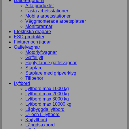
Datorergonomi
Alla produkter
Fasta arbetsstationer
Mobila arbetsstationer
Väggmonterade arbetsplatser
Monitorarmar
Elektriska dragare
ESD-produkter
Fixturer och jiggar
Gaffelvagnar
Motorlyftvagnar
Gaffellyft
Höglyftande gaffelvagnar
Staplare
Staplare med gripverktyg
Tillbehör
Lyftbord
Lyftbord max 1000 kg
Lyftbord max 2000 kg
Lyftbord max 3000 kg
Lyftbord max 10000 kg
Lågbyggda lyftbord
U- och E-lyftbord
Kajlyftbord
Längdsaxbord