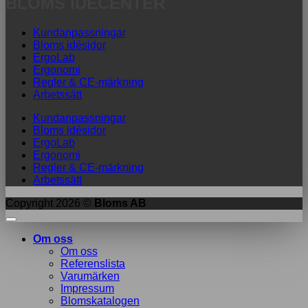
BLOMS IDÉCENTER
Kundanpassningar
Bloms idésidor
ErgoLab
Ergonomi
Regler & CE-märkning
Arbetssätt
Kundanpassningar
Bloms idésidor
ErgoLab
Ergonomi
Regler & CE-märkning
Arbetssätt
Copyright 2026 ©
Bloms AB
Om oss
Om oss
Referenslista
Varumärken
Impressum
Blomskatalogen