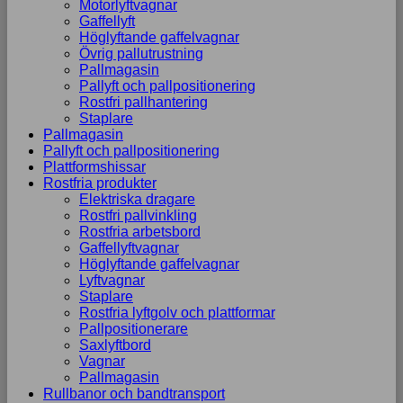
Motorlyftvagnar
Gaffellyft
Höglyftande gaffelvagnar
Övrig pallutrustning
Pallmagasin
Pallyft och pallpositionering
Rostfri pallhantering
Staplare
Pallmagasin
Pallyft och pallpositionering
Plattformshissar
Rostfria produkter
Elektriska dragare
Rostfri pallvinkling
Rostfria arbetsbord
Gaffellyftvagnar
Höglyftande gaffelvagnar
Lyftvagnar
Staplare
Rostfria lyftgolv och plattformar
Pallpositionerare
Saxlyftbord
Vagnar
Pallmagasin
Rullbanor och bandtransport