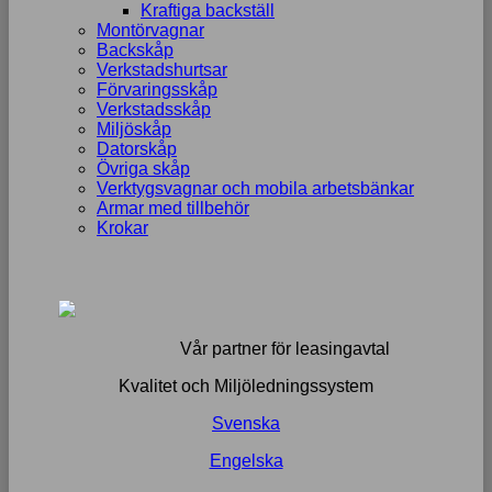
Kraftiga backställ
Montörvagnar
Backskåp
Verkstadshurtsar
Förvaringsskåp
Verkstadsskåp
Miljöskåp
Datorskåp
Övriga skåp
Verktygsvagnar och mobila arbetsbänkar
Armar med tillbehör
Krokar
Vår partner för leasingavtal
Kvalitet och Miljöledningssystem
Svenska
Engelska