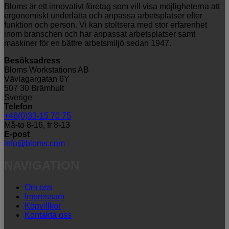
Bloms är ett innovativt företag som vill visa möjligheterna att
ergonomiskt underlätta och anpassa arbetsplatser efter
funktion och person. Vi kan stoltsera med stor erfarenhet
inom branschen och har anpassat arbetsplatser samt
maskiner för en bättre arbetsmiljö sedan 1947.
Besöksadress
Bloms Workstations AB
Vävlagargatan 6Y
507 30 Brämhult
Sverige
Telefon
+46(0)33-15 70 75
Må-to 8-16, fr 8-13
E-post
info@bloms.com
NAVIGATION
Om oss
Impressum
Köpvillkor
Kontakta oss