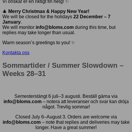
Vi önskar er en riktigt fin helg! ✨
🎄
Merry Christmas & Happy New Year!
We will be closed for the holidays
22 December – 7
January
.
We will monitor
info@bloms.com
during this time, but
replies may take longer than usual.
Warm season’s greetings to you! ✨
Kontakta oss
Sommartider / Summer Slowdown –
Weeks 28–31
Semesterstängt 6 juli–3 augusti. Beställ gärna via
info@bloms.com
– notera att leveranser och svar kan dröja
något. Trevlig sommar!
Closed July 6–August 3. Orders are welcome via
info@bloms.com
– note that replies and deliveries may take
longer. Have a great summer!