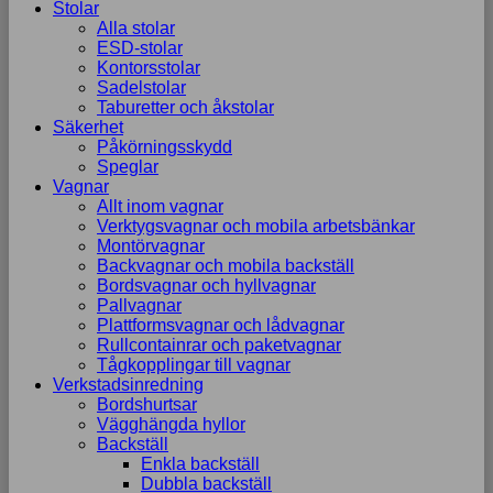
Stolar
Alla stolar
ESD-stolar
Kontorsstolar
Sadelstolar
Taburetter och åkstolar
Säkerhet
Påkörningsskydd
Speglar
Vagnar
Allt inom vagnar
Verktygsvagnar och mobila arbetsbänkar
Montörvagnar
Backvagnar och mobila backställ
Bordsvagnar och hyllvagnar
Pallvagnar
Plattformsvagnar och lådvagnar
Rullcontainrar och paketvagnar
Tågkopplingar till vagnar
Verkstadsinredning
Bordshurtsar
Vägghängda hyllor
Backställ
Enkla backställ
Dubbla backställ