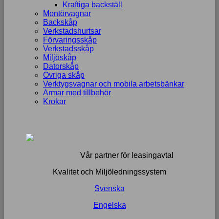
Kraftiga backställ
Montörvagnar
Backskåp
Verkstadshurtsar
Förvaringsskåp
Verkstadsskåp
Miljöskåp
Datorskåp
Övriga skåp
Verktygsvagnar och mobila arbetsbänkar
Armar med tillbehör
Krokar
Vår partner för leasingavtal
Kvalitet och Miljöledningssystem
Svenska
Engelska