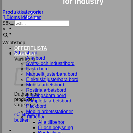
for industry
Produktkategorier
033-
Bloms Idécenter
15 70
Sök...
75
×
Webbshop
OFFERTLISTA
Arbetsbord
Varukorg
Alla bord
Varukorg
Svets- och industribord
Fasta bord
Manuellt justerbara bord
Elektriskt justerbara bord
Mobila arbetsbord
Rostfria arbetsbord
Du har inga
Vinklingsbara bord
produkter i
Kompletta arbetsbord
varukorgen.
Packbord
Mobila arbetsstationer
Gå tillbaka till
Tillbehör
butiken
Alla tillbehör
El och belysning
Bordsskivor