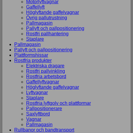
Motorlyftvagnar
Gaffellyft
Höglyftande gaffelvagnar
Övrig pallutrustning
Pallmagasin
Pallyft och pallpositionering
Rostfri pallhantering
Staplare
Pallmagasin
Pallyft och pallpositionering
Plattformshissar
Rostfria produkter
Elektriska dragare
Rostfri pallvinkling
Rostfria arbetsbord
Gaffellyftvagnar
Höglyftande gaffelvagnar
Lyftvagnar
Staplare
Rostfria lyftgolv och plattformar
Pallpositionerare
Saxlyftbord
Vagnar
Pallmagasin
Rullbanor och bandtransport