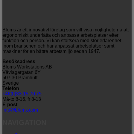
Bloms är ett innovativt företag som vill visa möjligheterna att
ergonomiskt underlätta och anpassa arbetsplatser efter
funktion och person. Vi kan stoltsera med stor erfarenhet
inom branschen och har anpassat arbetsplatser samt
maskiner för en bättre arbetsmiljö sedan 1947.
Besöksadress
Bloms Workstations AB
Vävlagargatan 6Y
507 30 Brämhult
Sverige
Telefon
+46(0)33-15 70 75
Må-to 8-16, fr 8-13
E-post
info@bloms.com
NAVIGATION