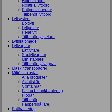
Höjdsaxbord
Rostfria lyftbord
Pallpositionerare
Tillbehör lyftbord
Lyftsystem
Boxlyft
Lyftpelare
Pelarlyft
Tillbehör lyftpelare
Lyfthjälpmedel
Lyftvagnar
Lättlyftare
Saxlyftvagnar
Ministaplare
Tillbehör lyftvagnar
Maskintransportörer
Miljö och avfall
Alla produkter
Avfallskärl
Containrar
Fat- och dunkhantering
Plogar
Tillbehör
Pappershållare
Pallhantering