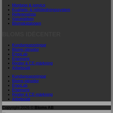
Montage & service
Kvalitets- & miljöledningssystem
Referenslista
Varumärken
Blomskatalogen
BLOMS IDÉCENTER
Kundanpassningar
Bloms idésidor
ErgoLab
Ergonomi
Regler & CE-märkning
Arbetssätt
Kundanpassningar
Bloms idésidor
ErgoLab
Ergonomi
Regler & CE-märkning
Arbetssätt
Copyright 2026 ©
Bloms AB