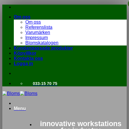
Skip
to
Om oss
content
Om oss
Referenslista
Varumärken
Impressum
Blomskatalogen
Kundanpassade produkter
Köpvillkor
Kontakta oss
Logga in
033-15 70 75
Menu
innovative workstations