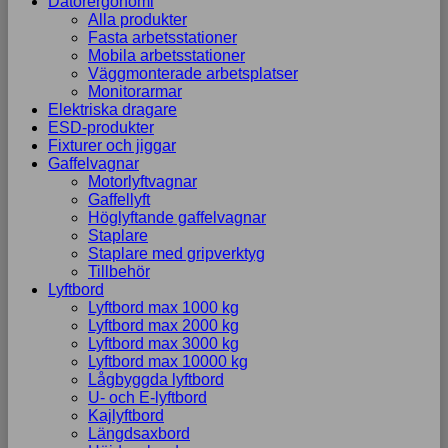
Datorergonomi
Alla produkter
Fasta arbetsstationer
Mobila arbetsstationer
Väggmonterade arbetsplatser
Monitorarmar
Elektriska dragare
ESD-produkter
Fixturer och jiggar
Gaffelvagnar
Motorlyftvagnar
Gaffellyft
Höglyftande gaffelvagnar
Staplare
Staplare med gripverktyg
Tillbehör
Lyftbord
Lyftbord max 1000 kg
Lyftbord max 2000 kg
Lyftbord max 3000 kg
Lyftbord max 10000 kg
Lågbyggda lyftbord
U- och E-lyftbord
Kajlyftbord
Längdsaxbord