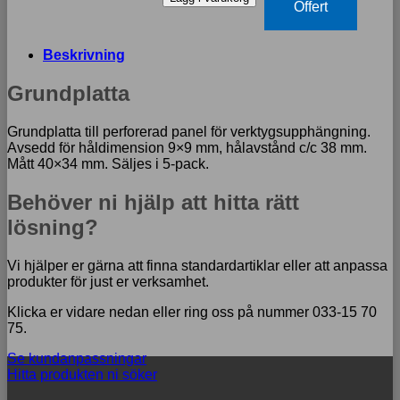
mängd
Offert
Beskrivning
Grundplatta
Grundplatta till perforerad panel för verktygsupphängning.
Avsedd för håldimension 9×9 mm, hålavstånd c/c 38 mm.
Mått 40×34 mm. Säljes i 5-pack.
Behöver ni hjälp att hitta rätt
lösning?
Vi hjälper er gärna att finna standardartiklar eller att anpassa
produkter för just er verksamhet.
Klicka er vidare nedan eller ring oss på nummer 033-15 70
75.
Se kundanpassningar
Hitta produkten ni söker