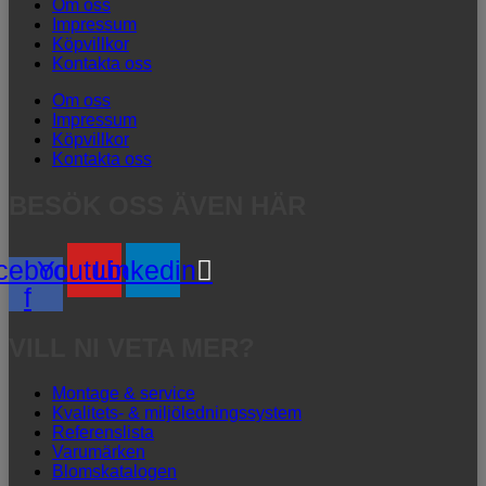
Om oss
Impressum
Köpvillkor
Kontakta oss
Om oss
Impressum
Köpvillkor
Kontakta oss
BESÖK OSS ÄVEN HÄR
cebook-
Youtube
Linkedin
f
VILL NI VETA MER?
Montage & service
Kvalitets- & miljöledningssystem
Referenslista
Varumärken
Blomskatalogen