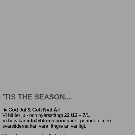
'TIS THE SEASON...
🎄
God Jul & Gott Nytt År!
Vi håller jul- och nyårsstängt
22 /12 – 7/1.
Vi bevakar
info@bloms.com
under perioden, men
svarstiderna kan vara längre än vanligt.