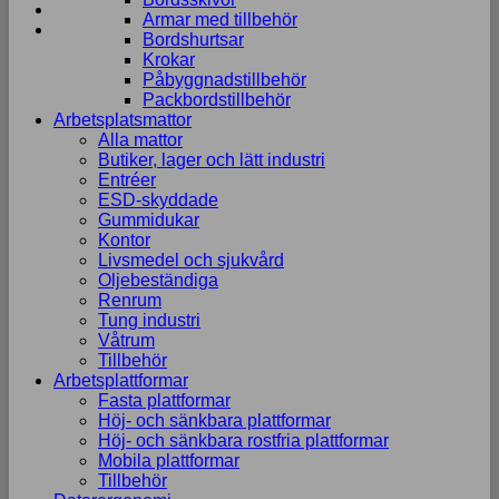
Armar med tillbehör
Bordshurtsar
Krokar
Påbyggnadstillbehör
Packbordstillbehör
Arbetsplatsmattor
Alla mattor
Butiker, lager och lätt industri
Entréer
ESD-skyddade
Gummidukar
Kontor
Livsmedel och sjukvård
Oljebeständiga
Renrum
Tung industri
Våtrum
Tillbehör
Arbetsplattformar
Fasta plattformar
Höj- och sänkbara plattformar
Höj- och sänkbara rostfria plattformar
Mobila plattformar
Tillbehör