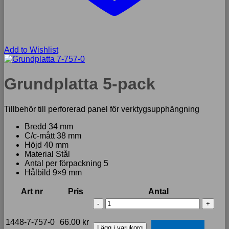
Add to Wishlist
Grundplatta 5-pack
Tillbehör till perforerad panel för verktygsupphängning
Bredd 34 mm
C/c-mått 38 mm
Höjd 40 mm
Material Stål
Antal per förpackning 5
Hålbild 9×9 mm
Art nr
Pris
Antal
Grundplatta
5-
pack
1448-7-757-0
66.00
kr
Lägg i varukorg