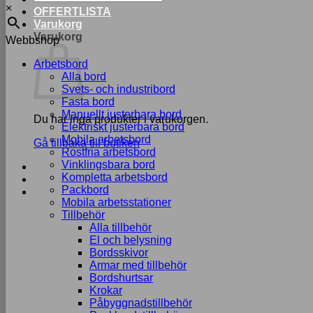
×
OFFERTLISTA
Varukorg
Varukorg
Webbshop
Arbetsbord
Alla bord
Svets- och industribord
Fasta bord
Manuellt justerbara bord
Du har inga produkter i varukorgen.
Elektriskt justerbara bord
Mobila arbetsbord
Gå tillbaka till butiken
Rostfria arbetsbord
Vinklingsbara bord
Kompletta arbetsbord
Packbord
Mobila arbetsstationer
Tillbehör
Alla tillbehör
El och belysning
Bordsskivor
Armar med tillbehör
Bordshurtsar
Krokar
Påbyggnadstillbehör