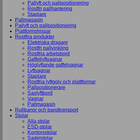
Pallyft och pallpositionering
Rostfri pallhantering
Staplare
Pallmagasin
Pallyft och pallpositionering
Plattformshissar
Rostfria produkter
Elektriska dragare
Rostfri pallvinkling
Rostfria arbetsbord
Gaffellyftvagnar
Höglyftande gaffelvagnar
Lyftvagnar
Staplare
Rostfria lyftgolv och plattformar
Pallpositionerare
Saxlyftbord
Vagnar
Pallmagasin
Rullbanor och bandtransport
Stolar
Alla stolar
ESD-stolar
Kontorsstolar
Sadelstolar