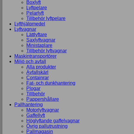
Boxlyft
Lyftpelare
Pelarlyft
Tillbehör lyftpelare
Lyfthjälpmedel
Lyftvagnar
Lättlyftare
Saxlyftvagnar
Ministaplare
Tillbehör lyftvagnar
Maskintransportörer
Miljö och avfall
Alla produkter
Avfallskärl
Containrar
Fat- och dunkhantering
Plogar
Tillbehör
Pappershållare
Pallhantering
Motorlyftvagnar
Gaffellyft
Höglyftande gaffelvagnar
Övrig pallutrustning
Pallmagasin