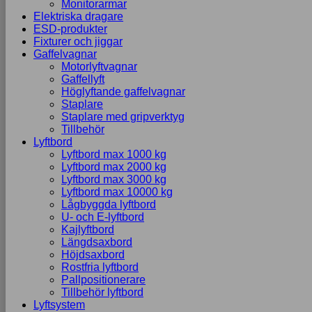
Monitorarmar
Elektriska dragare
ESD-produkter
Fixturer och jiggar
Gaffelvagnar
Motorlyftvagnar
Gaffellyft
Höglyftande gaffelvagnar
Staplare
Staplare med gripverktyg
Tillbehör
Lyftbord
Lyftbord max 1000 kg
Lyftbord max 2000 kg
Lyftbord max 3000 kg
Lyftbord max 10000 kg
Lågbyggda lyftbord
U- och E-lyftbord
Kajlyftbord
Längdsaxbord
Höjdsaxbord
Rostfria lyftbord
Pallpositionerare
Tillbehör lyftbord
Lyftsystem