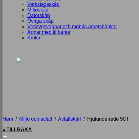
Verkstadsskåp
Miljöskåp
Datorskåp
Övriga skåp
Verktygsvagnar och mobila arbetsbänkar
Armar med tillbehör
Krokar
Hem
/
Miljö och avfall
/
Avfallskärl
/
Hjulunderrede 50 l
« TILLBAKA