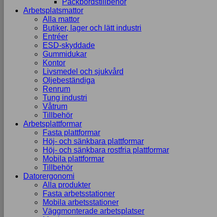
Packbordstillbehör
Arbetsplatsmattor
Alla mattor
Butiker, lager och lätt industri
Entréer
ESD-skyddade
Gummidukar
Kontor
Livsmedel och sjukvård
Oljebeständiga
Renrum
Tung industri
Våtrum
Tillbehör
Arbetsplattformar
Fasta plattformar
Höj- och sänkbara plattformar
Höj- och sänkbara rostfria plattformar
Mobila plattformar
Tillbehör
Datorergonomi
Alla produkter
Fasta arbetsstationer
Mobila arbetsstationer
Väggmonterade arbetsplatser