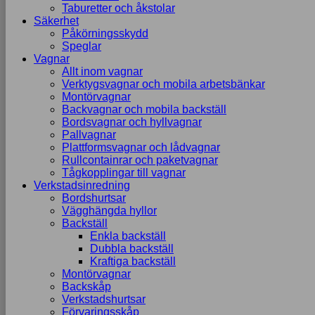
Taburetter och åkstolar
Säkerhet
Påkörningsskydd
Speglar
Vagnar
Allt inom vagnar
Verktygsvagnar och mobila arbetsbänkar
Montörvagnar
Backvagnar och mobila backställ
Bordsvagnar och hyllvagnar
Pallvagnar
Plattformsvagnar och lådvagnar
Rullcontainrar och paketvagnar
Tågkopplingar till vagnar
Verkstadsinredning
Bordshurtsar
Vägghängda hyllor
Backställ
Enkla backställ
Dubbla backställ
Kraftiga backställ
Montörvagnar
Backskåp
Verkstadshurtsar
Förvaringsskåp