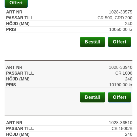
du nekar de
Offert
här kakorna
kommer viss
1028-33575
funktionalitet
CR 500, CRD 200
att försvinna
240
från
10050.00
kr
hemsidan.
Beställ
Offert
Marknadsföring
Genom att dela
med dig av dina
1028-33940
intressen och ditt
CR 1000
beteende när du
240
surfar ökar du
10190.00
kr
chansen att få se
personligt
Beställ
Offert
anpassat
innehåll och
erbjudanden.
1028-36510
CB 1500/B
240