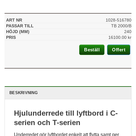
1028-516780
TB 2000/B
240
16100.00
kr
Beställ
Offert
BESKRIVNING
Hjulunderrede till lyftbord i C-
serien och T-serien
Underredet gör lyftbordet enkelt att flytta samt ger