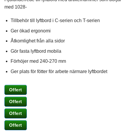
med 1028-
Tillbehör till lyftbord i C-serien och T-serien
Ger ökad ergonomi
Åtkomlighet från alla sidor
Gör fasta lyftbord mobila
Förhöjer med 240-270 mm
Ger plats för fötter för arbete närmare lyftbordet
Nödvändiga
Dessa kakor
Offert
går inte att
välja bort. De
Offert
behövs för att
hemsidan
Offert
över huvud
taget ska
fungera.
Offert