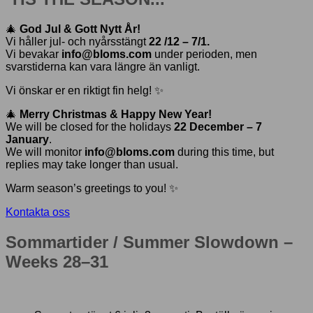
🎄
God Jul & Gott Nytt År!
Vi håller jul- och nyårsstängt
22 /12 – 7/1.
Vi bevakar
info@bloms.com
under perioden, men
svarstiderna kan vara längre än vanligt.
Vi önskar er en riktigt fin helg! ✨
🎄
Merry Christmas & Happy New Year!
We will be closed for the holidays
22 December – 7
January
.
We will monitor
info@bloms.com
during this time, but
replies may take longer than usual.
Warm season’s greetings to you! ✨
Kontakta oss
Sommartider / Summer Slowdown –
Weeks 28–31