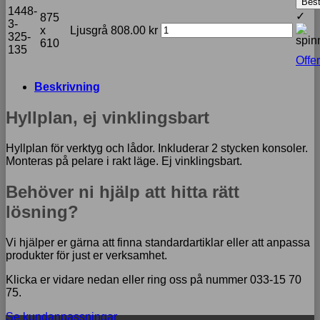
Best
1448-
✓
875
3-
x
Ljusgrå
808.00
kr
325-
610
135
Offer
Beskrivning
Hyllplan, ej vinklingsbart
Hyllplan för verktyg och lådor. Inkluderar 2 stycken konsoler.
Monteras på pelare i rakt läge. Ej vinklingsbart.
Behöver ni hjälp att hitta rätt
lösning?
Vi hjälper er gärna att finna standardartiklar eller att anpassa
produkter för just er verksamhet.
Klicka er vidare nedan eller ring oss på nummer 033-15 70
75.
Se kundanpassningar