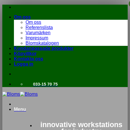
Skip
to
Om oss
content
Om oss
Referenslista
Varumärken
Impressum
Blomskatalogen
Kundanpassade produkter
Köpvillkor
Kontakta oss
Logga in
033-15 70 75
Menu
innovative workstations