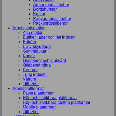
Armar med tillbehör
Bordshurtsar
Krokar
Påbyggnadstillbehör
Packbordstillbehör
Arbetsplatsmattor
Alla mattor
Butiker, lager och lätt industri
Entréer
ESD-skyddade
Gummidukar
Kontor
Livsmedel och sjukvård
Oljebeständiga
Renrum
Tung industri
Våtrum
Tillbehör
Arbetsplattformar
Fasta plattformar
Höj- och sänkbara plattformar
Höj- och sänkbara rostfria plattformar
Mobila plattformar
Tillbehör