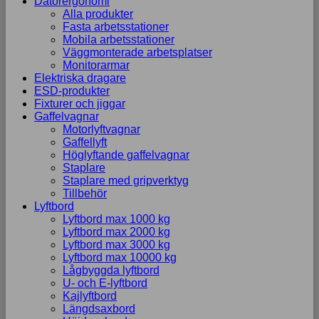
Datorergonomi
Alla produkter
Fasta arbetsstationer
Mobila arbetsstationer
Väggmonterade arbetsplatser
Monitorarmar
Elektriska dragare
ESD-produkter
Fixturer och jiggar
Gaffelvagnar
Motorlyftvagnar
Gaffellyft
Höglyftande gaffelvagnar
Staplare
Staplare med gripverktyg
Tillbehör
Lyftbord
Lyftbord max 1000 kg
Lyftbord max 2000 kg
Lyftbord max 3000 kg
Lyftbord max 10000 kg
Lågbyggda lyftbord
U- och E-lyftbord
Kajlyftbord
Längdsaxbord