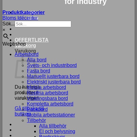
for industry
Produktkategorier
033-
Bloms Idécenter
15 70
Sök...
75
×
OFFERTLISTA
Webbshop
Varukorg
Varukorg
Arbetsbord
Alla bord
Svets- och industribord
Fasta bord
Manuellt justerbara bord
Elektriskt justerbara bord
Du har inga
Mobila arbetsbord
produkter i
Rostfria arbetsbord
varukorgen.
Vinklingsbara bord
Kompletta arbetsbord
Gå tillbaka till
Packbord
butiken
Mobila arbetsstationer
Tillbehör
Alla tillbehör
El och belysning
Bordsskivor