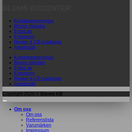
BLOMS IDÉCENTER
Kundanpassningar
Bloms idésidor
ErgoLab
Ergonomi
Regler & CE-märkning
Arbetssätt
Kundanpassningar
Bloms idésidor
ErgoLab
Ergonomi
Regler & CE-märkning
Arbetssätt
Copyright 2026 ©
Bloms AB
Om oss
Om oss
Referenslista
Varumärken
Impressum