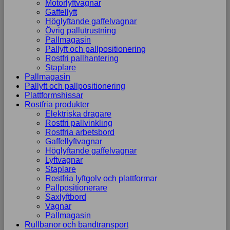
Motorlyftvagnar
Gaffellyft
Höglyftande gaffelvagnar
Övrig pallutrustning
Pallmagasin
Pallyft och pallpositionering
Rostfri pallhantering
Staplare
Pallmagasin
Pallyft och pallpositionering
Plattformshissar
Rostfria produkter
Elektriska dragare
Rostfri pallvinkling
Rostfria arbetsbord
Gaffellyftvagnar
Höglyftande gaffelvagnar
Lyftvagnar
Staplare
Rostfria lyftgolv och plattformar
Pallpositionerare
Saxlyftbord
Vagnar
Pallmagasin
Rullbanor och bandtransport