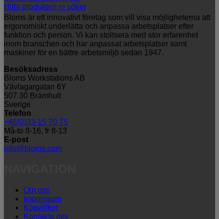
Hitta produkten ni söker
Bloms är ett innovativt företag som vill visa möjligheterna att
ergonomiskt underlätta och anpassa arbetsplatser efter
funktion och person. Vi kan stoltsera med stor erfarenhet
inom branschen och har anpassat arbetsplatser samt
maskiner för en bättre arbetsmiljö sedan 1947.
Besöksadress
Bloms Workstations AB
Vävlagargatan 6Y
507 30 Brämhult
Sverige
Telefon
+46(0)33-15 70 75
Må-to 8-16, fr 8-13
E-post
info@bloms.com
NAVIGATION
Om oss
Impressum
Köpvillkor
Kontakta oss