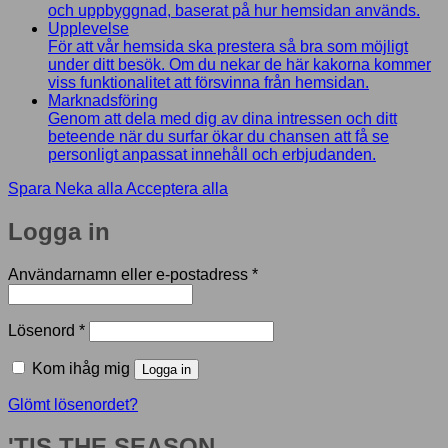
och uppbyggnad, baserat på hur hemsidan används.
Upplevelse
För att vår hemsida ska prestera så bra som möjligt
under ditt besök. Om du nekar de här kakorna kommer
viss funktionalitet att försvinna från hemsidan.
Marknadsföring
Genom att dela med dig av dina intressen och ditt
beteende när du surfar ökar du chansen att få se
personligt anpassat innehåll och erbjudanden.
Spara
Neka alla
Acceptera alla
Logga in
Obligatoriskt
Användarnamn eller e-postadress
*
Obligatoriskt
Lösenord
*
Kom ihåg mig
Logga in
Glömt lösenordet?
'TIS THE SEASON...