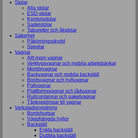
Stolar
Alla stolar
ESD-stolar
Kontorsstolar
Sadelstolar
Taburetter och åkstolar
Säkerhet
Påkörningsskydd
Speglar
Vagnar
Allt inom vagnar
Verktygsvagnar och mobila arbetsbänkar
Montörvagnar
Backvagnar och mobila backställ
Bordsvagnar och hyllvagnar
Pallvagnar
Plattformsvagnar och lådvagnar
Rullcontainrar och paketvagnar
Tågkopplingar till vagnar
Verkstadsinredning
Bordshurtsar
Vägghängda hyllor
Backställ
Enkla backställ
Dubbla backställ