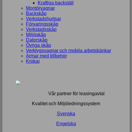
Kraftiga backställ
Montörvagnar
Backskåp
Verkstadshurtsar
Förvaringsskåp
Verkstadsskåp
Miljöskåp
Datorskåp
Övriga skåp
Verktygsvagnar och mobila arbetsbänkar
Armar med tillbehör
Krokar
Vår partner för leasingavtal
Kvalitet och Miljöledningssystem
Svenska
Engelska