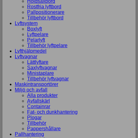
Höjdsaxbord
Rostfria lyftbord
Pallpositionerare
Tillbehör lyftbord
Lyftsystem
Boxlyft
Lyftpelare
Pelarlyft
Tillbehör lyftpelare
Lyfthjälpmedel
Lyftvagnar
Lättlyftare
Saxlyftvagnar
Ministaplare
Tillbehör lyftvagnar
Maskintransportörer
Miljö och avfall
Alla produkter
Avfallskärl
Containrar
Fat- och dunkhantering
Plogar
Tillbehör
Pappershållare
Pallhantering