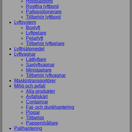
Höjdsaxbord
Rostfria lyftbord
Pallpositionerare
Tillbehör lyftbord
Lyftsystem
Boxlyft
Lyftpelare
Pelarlyft
Tillbehör lyftpelare
Lyfthjälpmedel
Lyftvagnar
Lättlyftare
Saxlyftvagnar
Ministaplare
Tillbehör lyftvagnar
Maskintransportörer
Miljö och avfall
Alla produkter
Avfallskärl
Containrar
Fat- och dunkhantering
Plogar
Tillbehör
Pappershållare
Pallhantering