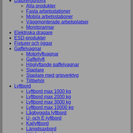
Datorergonomi
Alla produkter
Fasta arbetsstationer
Mobila arbetsstationer
Väggmonterade arbetsplatser
Monitorarmar
Elektriska dragare
ESD-produkter
Fixturer och jiggar
Gaffelvagnar
Motorlyftvagnar
Gaffellyft
Höglyftande gaffelvagnar
Staplare
Staplare med gripverktyg
Tillbehör
Lyftbord
Lyftbord max 1000 kg
Lyftbord max 2000 kg
Lyftbord max 3000 kg
Lyftbord max 10000 kg
Lågbyggda lyftbord
U- och E-lyftbord
Kajlyftbord
Längdsaxbord