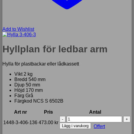
Add to Wishlist
Hyllplan för ledbar arm
Hylla för plastbackar eller lådkassett
Vikt 2 kg
Bredd 540 mm
Djup 50 mm
Höjd 170 mm
Färg Grå
Färgkod NCS S 6502B
Art nr
Pris
Antal
Hyllplan
1448-3-406-136
473.00
kr
för
Lägg i varukorg
Offert
ledbar