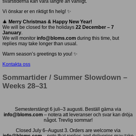
svarstiderna kan vara längre än vanligt.
Vi önskar er en riktigt fin helg! ✨
🎄
Merry Christmas & Happy New Year!
We will be closed for the holidays
22 December – 7
January
.
We will monitor
info@bloms.com
during this time, but
replies may take longer than usual.
Warm season’s greetings to you! ✨
Kontakta oss
Sommartider / Summer Slowdown –
Weeks 28–31
Semesterstängt 6 juli–3 augusti. Beställ gärna via
info@bloms.com
– notera att leveranser och svar kan dröja
något. Trevlig sommar!
Closed July 6–August 3. Orders are welcome via
info@bloms.com
– note that replies and deliveries may take