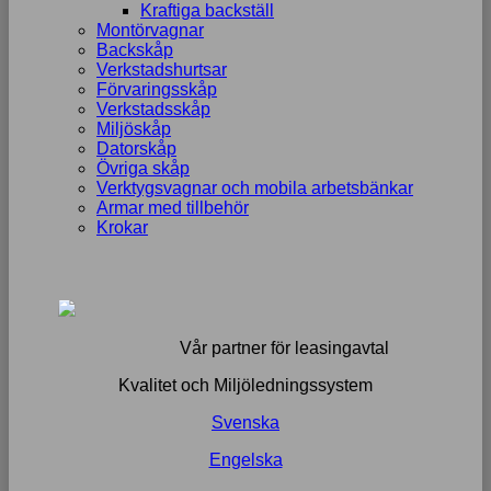
Kraftiga backställ
Montörvagnar
Backskåp
Verkstadshurtsar
Förvaringsskåp
Verkstadsskåp
Miljöskåp
Datorskåp
Övriga skåp
Verktygsvagnar och mobila arbetsbänkar
Armar med tillbehör
Krokar
Vår partner för leasingavtal
Kvalitet och Miljöledningssystem
Svenska
Engelska