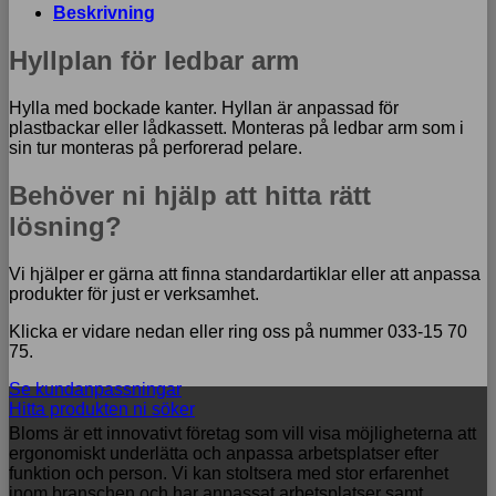
arm
Beskrivning
mängd
Hyllplan för ledbar arm
Hylla med bockade kanter. Hyllan är anpassad för
plastbackar eller lådkassett. Monteras på ledbar arm som i
sin tur monteras på perforerad pelare.
Behöver ni hjälp att hitta rätt
lösning?
Vi hjälper er gärna att finna standardartiklar eller att anpassa
produkter för just er verksamhet.
Klicka er vidare nedan eller ring oss på nummer 033-15 70
75.
Se kundanpassningar
Hitta produkten ni söker
Bloms är ett innovativt företag som vill visa möjligheterna att
ergonomiskt underlätta och anpassa arbetsplatser efter
funktion och person. Vi kan stoltsera med stor erfarenhet
inom branschen och har anpassat arbetsplatser samt