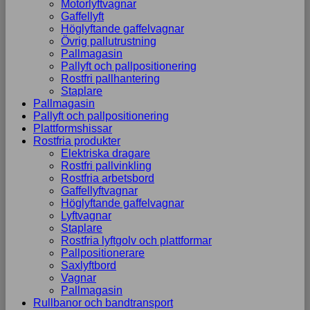
Motorlyftvagnar
Gaffellyft
Höglyftande gaffelvagnar
Övrig pallutrustning
Pallmagasin
Pallyft och pallpositionering
Rostfri pallhantering
Staplare
Pallmagasin
Pallyft och pallpositionering
Plattformshissar
Rostfria produkter
Elektriska dragare
Rostfri pallvinkling
Rostfria arbetsbord
Gaffellyftvagnar
Höglyftande gaffelvagnar
Lyftvagnar
Staplare
Rostfria lyftgolv och plattformar
Pallpositionerare
Saxlyftbord
Vagnar
Pallmagasin
Rullbanor och bandtransport