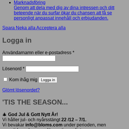
Marknadsföring
Genom att dela med dig av dina intressen och ditt
beteende när du surfar ökar du chansen att få se
personligt anpassat innehåll och erbjudanden.
Spara
Neka alla
Acceptera alla
Logga in
Obligatoriskt
Användarnamn eller e-postadress
*
Obligatoriskt
Lösenord
*
Kom ihåg mig
Logga in
Glömt lösenordet?
'TIS THE SEASON...
🎄
God Jul & Gott Nytt År!
Vi håller jul- och nyårsstängt
22 /12 – 7/1.
Vi bevakar
info@bloms.com
under perioden, men