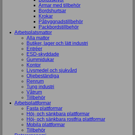
Armar med tillbehör
Bordshurtsar
Krokar
Påbyggnadstillbehör
Packbordstillbehör
Arbetsplatsmattor
Alla mattor
Butiker, lager och lätt industri
Entréer
ESD-skyddade
Gummidukar
Kontor
Livsmedel och sjukvård
Oljebeständiga
Renrum
Tung industri
Våtrum
Tillbehör
Arbetsplattformar
Fasta plattformar
Höj- och sänkbara plattformar
Höj- och sänkbara rostfria plattformar
Mobila plattformar
Tillbehör