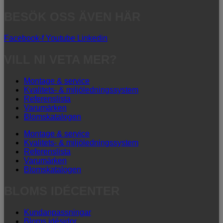
BESÖK OSS ÄVEN HÄR
Facebook-f
Youtube
Linkedin
VILL NI VETA MER?
Montage & service
Kvalitets- & miljöledningssystem
Referenslista
Varumärken
Blomskatalogen
Montage & service
Kvalitets- & miljöledningssystem
Referenslista
Varumärken
Blomskatalogen
BLOMS IDÉCENTER
Kundanpassningar
Bloms idésidor