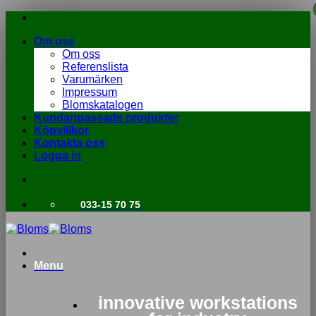
Skip
to
Om oss
content
Om oss
Referenslista
Varumärken
Impressum
Blomskatalogen
Kundanpassade produkter
Köpvillkor
Kontakta oss
Logga in
033-15 70 75
Menu
innovative workstations