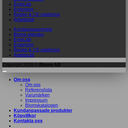
ErgoLab
Ergonomi
Regler & CE-märkning
Arbetssätt
Kundanpassningar
Bloms idésidor
ErgoLab
Ergonomi
Regler & CE-märkning
Arbetssätt
Copyright 2026 ©
Bloms AB
Om oss
Om oss
Referenslista
Varumärken
Impressum
Blomskatalogen
Kundanpassade produkter
Köpvillkor
Kontakta oss