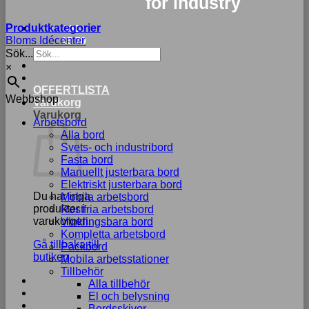
for industry
Produktkategorier
033-
Bloms Idécenter
15 70
Sök...
75
×
OFFERTLISTA
Webbshop
Varukorg
Varukorg
Arbetsbord
Alla bord
Svets- och industribord
Fasta bord
Manuellt justerbara bord
Elektriskt justerbara bord
Du har inga
Mobila arbetsbord
produkter i
Rostfria arbetsbord
varukorgen.
Vinklingsbara bord
Kompletta arbetsbord
Gå tillbaka till
Packbord
butiken
Mobila arbetsstationer
Tillbehör
Alla tillbehör
El och belysning
Bordsskivor