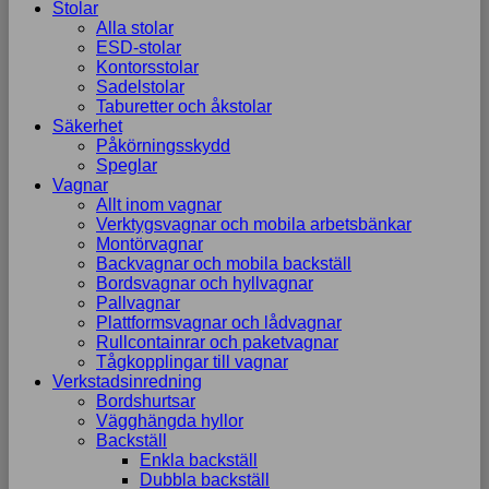
Stolar
Alla stolar
ESD-stolar
Kontorsstolar
Sadelstolar
Taburetter och åkstolar
Säkerhet
Påkörningsskydd
Speglar
Vagnar
Allt inom vagnar
Verktygsvagnar och mobila arbetsbänkar
Montörvagnar
Backvagnar och mobila backställ
Bordsvagnar och hyllvagnar
Pallvagnar
Plattformsvagnar och lådvagnar
Rullcontainrar och paketvagnar
Tågkopplingar till vagnar
Verkstadsinredning
Bordshurtsar
Vägghängda hyllor
Backställ
Enkla backställ
Dubbla backställ