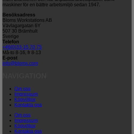
maskiner för en bättre arbetsmiljö sedan 1947.
Besöksadress
Bloms Workstations AB
Vävlagargatan 6Y
507 30 Brämhult
Sverige
Telefon
+46(0)33-15 70 75
Må-to 8-16, fr 8-13
E-post
info@bloms.com
NAVIGATION
Om oss
Impressum
Köpvillkor
Kontakta oss
Om oss
Impressum
Köpvillkor
Kontakta oss